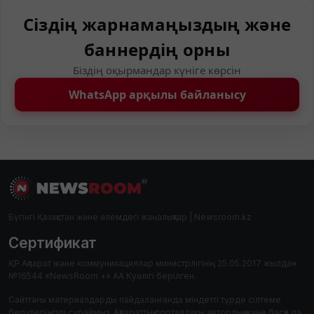
Сіздің жарнамаңыздың және
баннердің орны
Біздің оқырмандар күніге көрсін
WhatsApp арқылы байланысу
Бүгінгі Қазақстан және әлемдегі жаңалықтар | Newsroom.kz
Сертификат
ҚР Ақпарат және коммуникациялар министрлігінің 25.05.2017 жылдан
№16544 «NewsRoom +» АА Куәлігі берілген.
Сайттағы материалдарды пайдаланғанда міндетті түрде сілтеме
берулеріңізді сұраймыз. Ақпараттық порталдағы авторлық және басқа да