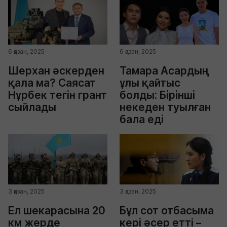
6 қазан, 2025
6 қазан, 2025
Шерхан әскерден
Тамара Асардың
қала ма? Саясат
ұлы қайтыс
Нұрбек тегін грант
болды: Бірінші
сыйлады
некеден туылған
бала еді
3 қазан, 2025
3 қазан, 2025
Ел шекарасына 20
Бұл сот отбасыма
км жерде
кері әсер етті –