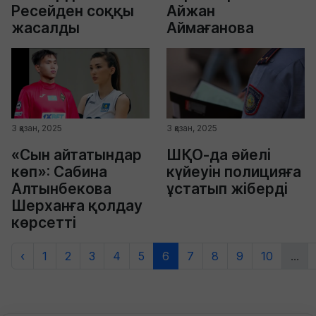
Ресейден соққы
Айжан
жасалды
Аймағанова
3 қазан, 2025
3 қазан, 2025
«Сын айтатындар
ШҚО-да әйелі
көп»: Сабина
күйеуін полицияға
Алтынбекова
ұстатып жіберді
Шерханға қолдау
көрсетті
‹
1
2
3
4
5
6
7
8
9
10
...