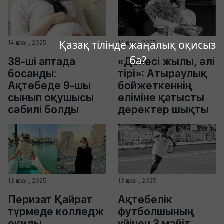
Қазақ тілінде жаңалық оқисыз
14 қазан, 2025
14 қазан, 2025
ба?
38-ші аптада
«Денесі жылы, әлі
босанды:
тірі»: Атыраулық
Ақтөбеде 9-шы
бойжеткеннің
сынып оқушысы
өліміне қатысты
сәбилі болды
деректер шықты
13 қазан, 2025
13 қазан, 2025
Перизат Қайрат
Ақтөбелік
түрмеде колледж
футболшының
оқиды
үйінен 3 мәйіт