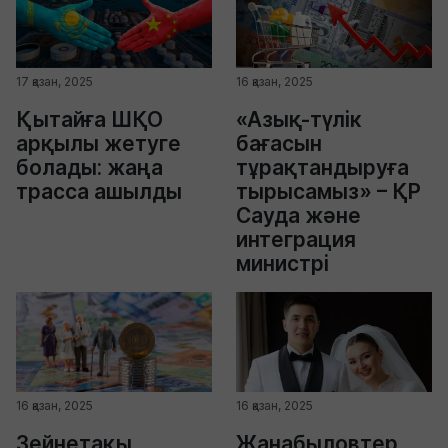
17 қазан, 2025
16 қазан, 2025
Қытайға ШҚО
«Азық-түлік
арқылы жетуге
бағасын
болады: жаңа
тұрақтандыруға
трасса ашылды
тырысамыз» – ҚР
Сауда және
интеграция
министрі
16 қазан, 2025
16 қазан, 2025
Зейнетақы
Жанабыловтер