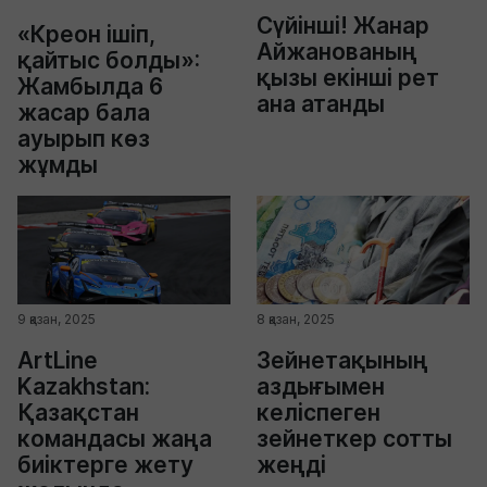
Сүйінші! Жанар
«Креон ішіп,
Айжанованың
қайтыс болды»:
қызы екінші рет
Жамбылда 6
ана атанды
жасар бала
ауырып көз
жұмды
9 қазан, 2025
8 қазан, 2025
ArtLine
Зейнетақының
Kazakhstan:
аздығымен
Қазақстан
келіспеген
командасы жаңа
зейнеткер сотты
биіктерге жету
жеңді