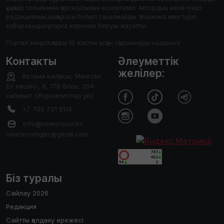
құқықтар толығымен қорғалатынын ескертеміз. Автордың жеке пікірі
редакцияның көзқарасы болып саналмайды. Жарнама мен түрлі
хабарландыруларға жарнама беруші жауапты.
Портал жаңалықтары 18 жастан асқан оқырмандар назарына.
Контакты
Әлеуметтік
желілер:
Астана каласы, Менгілік
Ел кешесі, 8, 17В блок, 204-
кабинет (Журналистер уйі)
+7 705 721 8114
info@newsroom.kz
newsroomqaz@gmail.com
Біз туралы
Сайлау 2026
Редакция
Сайтты қолдану ережесі