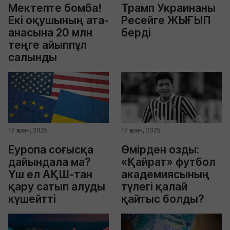
Мектепте бомба!
Трамп Украинаны
Екі оқушының ата-
Ресейге ЖЫҒЫП
анасына 20 млн
берді
теңге айыппұл
салынды
17 қазан, 2025
17 қазан, 2025
Еуропа соғысқа
Өмірден озды:
дайындала ма?
«Қайрат» футбол
Үш ел АҚШ-тан
академиясының
қару сатып алуды
түлегі қалай
күшейтті
қайтыс болды?