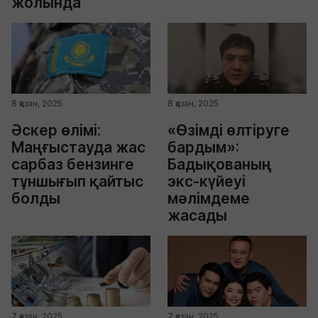
жолында
8 қазан, 2025
8 қазан, 2025
Әскер өлімі:
«Өзімді өлтіруге
Маңғыстауда жас
бардым»:
сарбаз бензинге
Бадықованың
тұншығып қайтыс
экс-күйеуі
болды
мәлімдеме
жасады
7 қазан, 2025
7 қазан, 2025