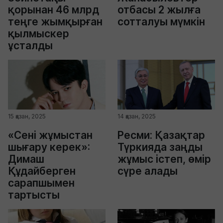
қорынан 46 млрд
отбасы 2 жылға
теңге жымқырған
сотталуы мүмкін
қылмыскер
ұсталды
15 қазан, 2025
14 қазан, 2025
«Сені жұмыстан
Ресми: Қазақтар
шығару керек»:
Түркияда заңды
Димаш
жұмыс істеп, өмір
Құдайберген
сүре алады
сарапшымен
тартысты