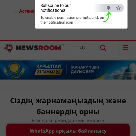
Subscribe to our
notifications!
Астана:
17°C
Алматы:
21°C
Шымкент:
24°C
To enable permission prompts, click on
the notification icon
☰
RU
Сіздің жарнамаңыздың және
баннердің орны
Біздің оқырмандар күніге көрсін
WhatsApp арқылы байланысу