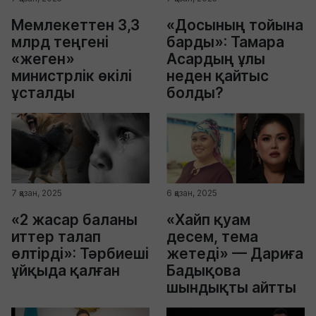
Мемлекеттен 3,3
«Досының тойына
млрд теңгені
барды»: Тамара
«жеген»
Асардың ұлы
министрлік өкілі
неден қайтыс
ұсталды
болды?
7 қазан, 2025
6 қазан, 2025
«2 жасар баланы
«Хайп қуам
иттер талап
десем, тема
өлтірді»: Тәрбиеші
жетеді» — Дариға
ұйқыда қалған
Бадықова
шындықты айтты