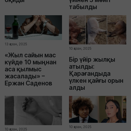
табылды
13 қазан, 2025
10 қазан, 2025
«Жыл сайын мас
Бір үйір жылқы
күйде 10 мыңнан
атылды:
аса қылмыс
Қарағандыда
жасалады» –
үлкен қайғы орын
Ержан Саденов
алды
10 қазан, 2025
10 қазан, 2025