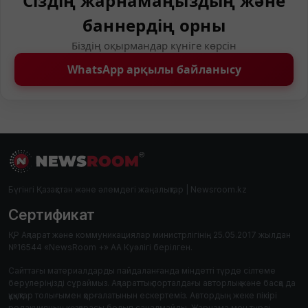
Сіздің жарнамаңыздың және
баннердің орны
Біздің оқырмандар күніге көрсін
WhatsApp арқылы байланысу
Бүгінгі Қазақстан және әлемдегі жаңалықтар | Newsroom.kz
Сертификат
ҚР Ақпарат және коммуникациялар министрлігінің 25.05.2017 жылдан
№16544 «NewsRoom +» АА Куәлігі берілген.
Сайттағы материалдарды пайдаланғанда міндетті түрде сілтеме
берулеріңізді сұраймыз. Ақпараттық порталдағы авторлық және басқа да
құқықтар толығымен қорғалатынын ескертеміз. Автордың жеке пікірі
редакцияның көзқарасы болып саналмайды. Жарнама мен түрлі