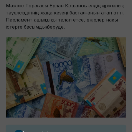
Мәжіліс Төрағасы Ерлан Қошанов елдің қаржылық
тәуелсіздігінің жаңа кезеңі басталғанын атап өтті.
Парламент ашықтықты талап етсе, өңірлер нақты
істерге басымдық беруде.