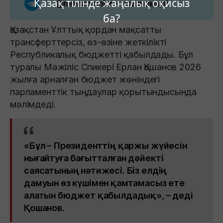
Қазақ тілінде жаңалық оқисыз
@newsroomkz
— жазылыңыз!
ба?
Қазақстан Ұлттық қордан мақсатты
трансферттерсіз, өз-өзіне жеткілікті
Республикалық бюджетті қабылдады. Бұл
туралы Мәжіліс Спикері Ерлан Қошанов 2026
жылға арналған бюджет жөніндегі
парламенттік тыңдаулар қорытындысында
мәлімдеді.
«Бұл – Президенттің қаржы жүйесін
нығайтуға бағытталған дәйекті
саясатының нәтижесі. Біз елдің
дамуын өз күшімен қамтамасыз ете
алатын бюджет қабылдадық», – деді
Қошанов.