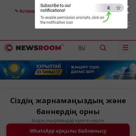
×
Subscribe to our
notifications!
Астана:
17°C
Алматы:
18°C
Шымкент:
21°C
To enable permission prompts, click on
the notification icon
ESC
☰
RU
Сіздің жарнамаңыздың және
баннердің орны
Біздің оқырмандар күніге көрсін
WhatsApp арқылы байланысу