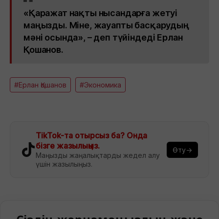
«Қаражат нақты нысандарға жетуі
маңызды. Міне, жауапты басқарудың
мәні осында», – деп түйіндеді Ерлан
Қошанов.
#Ерлан Қошанов
#Экономика
TikTok-та отырсыз ба? Онда
бізге жазылыңыз.
Өту→
Маңызды жаңалықтарды жедел алу
үшін жазылыңыз.