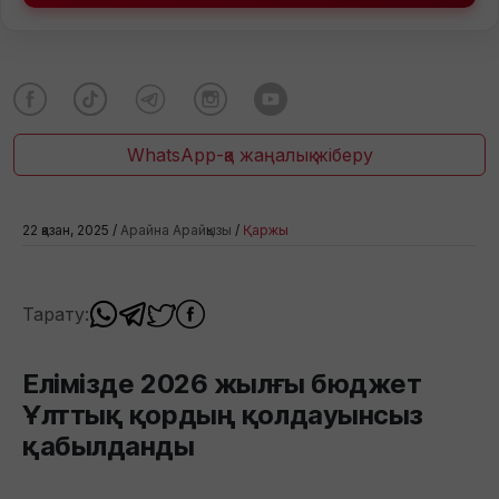
WhatsApp-қа жаңалық жіберу
22 қазан, 2025 /
Арайна Арайқызы
/
Қаржы
Тарату:
Елімізде 2026 жылғы бюджет
Ұлттық қордың қолдауынсыз
қабылданды