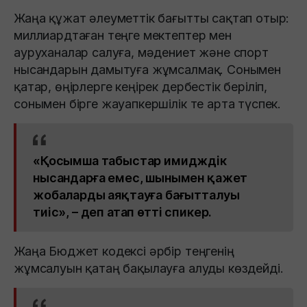
Жаңа құжат әлеуметтік бағытты сақтап отыр:
миллиардтаған теңге мектептер мен
ауруханалар салуға, мәдениет және спорт
нысандарын дамытуға жұмсалмақ. Сонымен
қатар, өңірлерге кеңірек дербестік беріліп,
сонымен бірге жауапкершілік те арта түспек.
«Қосымша табыстар имидждік
нысандарға емес, шынымен қажет
жобаларды аяқтауға бағытталуы
тиіс», – деп атап өтті спикер.
Жаңа Бюджет кодексі әрбір теңгенің
жұмсалуын қатаң бақылауға алуды көздейді.