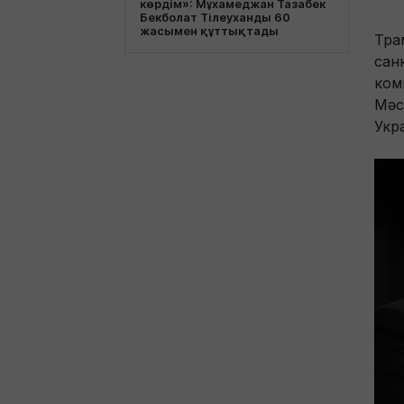
көрдім»: Мұхамеджан Тазабек
Бекболат Тілеуханды 60
жасымен құттықтады
Тра
санк
ком
Мәс
Укр