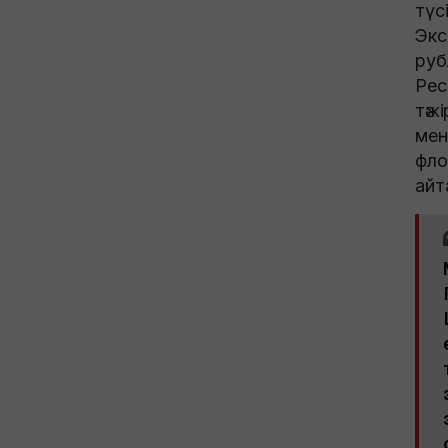
түс
Экс
руб
Рес
тәж
мен
фло
айт