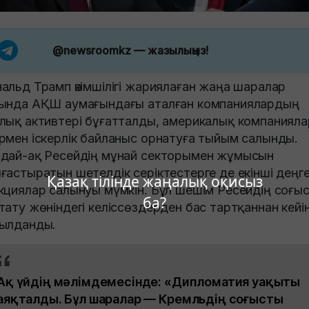
@newsroomkz
— жазылыңыз!
альд Трамп әкімшілігі жариялаған жаңа шаралар
ында АҚШ аумағындағы аталған компаниялардың
лық активтері бұғатталды, америкалық компанияла
рмен іскерлік байланыс орнатуға тыйым салынды.
дай-ақ Ресейдің мұнай секторымен жұмысын
ғастыратын шетелдік серіктестерге де екінші деңге
Қазақ тілінде жаңалық оқисыз
кциялар салынуы мүмкін. Бұл шешім Ресейдің соғы
ба?
тату жөніндегі келіссөздерден бас тартқаннан кейі
ылданды.
Ақ үйдің мәлімдемесінде: «Дипломатия уақыты
аяқталды. Бұл шаралар — Кремльдің соғысты