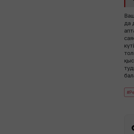
Ваш
да 
апт
сая
күт
тол
қыс
туд
бал
#Р