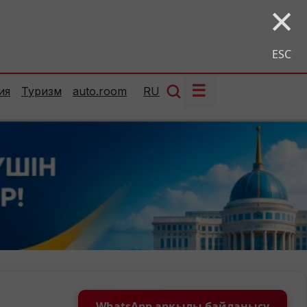
×
ESC
☰
ия
Туризм
auto.room
RU
WhatsApp арқылы байланысу