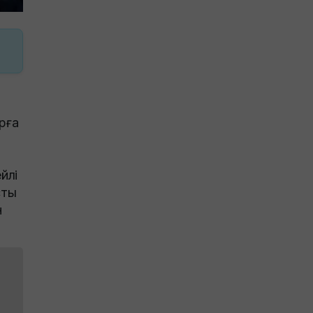
рға
йлі
сты
н