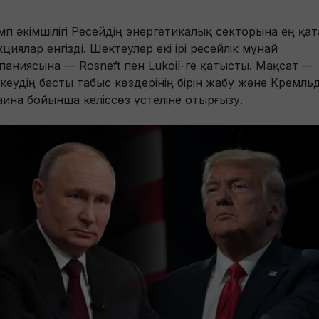
мп әкімшілігі Ресейдің энергетикалық секторына ең қат
циялар енгізді. Шектеулер екі ірі ресейлік мұнай
паниясына — Rosneft пен Lukoil-ге қатысты. Мақсат —
кеудің басты табыс көздерінің бірін жабу және Кремльд
аина бойынша келіссөз үстеліне отырғызу.