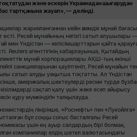
тоқтатудан және әскерін Украинадан шығарудан
бас тартқанына жауап», — делінді.
кциялар жарияланғаннан кейін әлемдік мұнай бағасы
т өсті. Ресей мұнайының негізгі сатып алушылары 
ай мен Үндістан — келісімшарттарын қайта қарауғ
істі. Reuters агенттігінің хабарлауынша, Қытайдың
лекеттік мұнай корпорациялары АҚШ-тың екінші
гейлі санкцияларынан қауіптеніп, Ресей мұнайын те
ылы сатып алуды уақытша тоқтатты. Ал Үндістан
ісінше, америкалық шектеулерді ресми түрде бұзба
кізілімдерді сақтап қалу үшін жеке есеп айырысу
есін құру мүмкіндігін талқылауда.
номистердің пікірінше, «Роснефть» пен «Лукойлға»
ытталған бұл соққы соғыс басталғалы Ресей
номикасы үшін ең ауыр салдардың бірі болмақ.
лған компаниялар елдің шетел валютасындағы