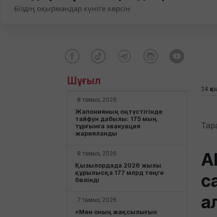
Біздің оқырмандар күніге көрсін
Шұғыл
24 қа
8 тамыз, 2026
Жапонияның оңтүстігінде
тайфун дабылы: 175 мың
Тар
тұрғынға эвакуация
жарияланды
А
8 тамыз, 2026
Қызылордада 2026 жылы
құрылысқа 177 млрд теңге
с
бөлінді
а
7 тамыз, 2026
«Мен оның жақсылығын