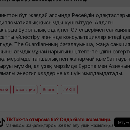
ингтон бұл жағдай аясында Ресейдің одақтастары
дипломатиялық қысымды күшейтуде. Алдағы
аларда Еуропалық одақ пен G7 елдерімен санкциял
сатты үйлестіру жөнінде консультациялар өтеді де
ілуде. The Guardian-ның бағалауынша, жаңа санкци
қыны әлемдік мұнай нарығының тепе-теңдігін өзгерте
қа мерзімде тапшылық пен жанармай қымбаттауы
ыруы мүмкін, ал ұзақ мерзімде Еуропа мен Азияны
амалы энергия көздеріне көшуін жылдамдатады.
есей
#санкция
#соғыс
#АҚШ
TikTok-та отырсыз ба? Онда бізге жазылыңыз.
Өту→
Маңызды жаңалықтарды жедел алу үшін жазылыңыз.