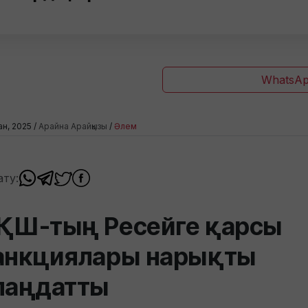
WhatsAp
зан, 2025 /
Арайна Арайқызы
/
Әлем
ату:
ҚШ-тың Ресейге қарсы
анкциялары нарықты
лаңдатты