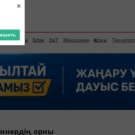
×
ент:
38°C
решить
Сараптама
Білім
ЗжТ
Медицина
Қаржы
Технолог
ннердің орны