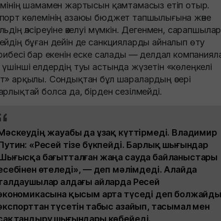
імінің шамамен жартысын қамтамасыз етіп отыр.
порт көлемінің азаюы бюджет тапшылығына және
льдің әлсіреуіне әкелуі мүмкін. Дегенмен, сарапшыла
ейдің бұған дейін де санкцияларды айналып өту
ірибесі бар екенін еске салады — делдал компаниял
 үшінші елдердің туы астында жүзетін «көлеңкелі
т» арқылы. Сондықтан бұл шаралардың әсері
арлықтай болса да, бірден сезілмейді.
Мәскеудің жауабы да ұзақ күттірмеді. Владимир
Путин: «Ресей тізе бүкпейді. Барлық шығындар
Шығысқа бағытталған жаңа сауда байланыстары
есебінен өтеледі», — деп мәлімдеді. Алайда
талдаушылар алдағы айларда Ресей
экономикасына қысым арта түседі деп болжайды
экспорттан түсетін табыс азайып, тасымал мен
сақтандыру шығындары көбейеді.