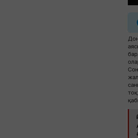
Дон
аяс
бар
ола
Сон
жал
сан
тоқ
қаб