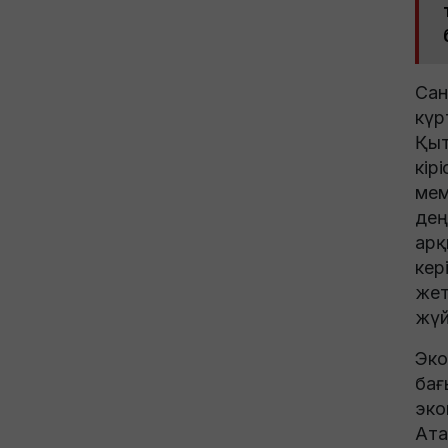
Сан
күр
Қыт
кір
мем
дең
арқ
кер
жет
жүй
Эко
бағ
эко
Ата