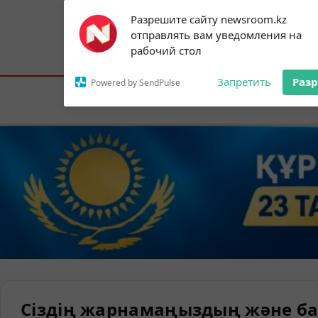
Subscribe to our
Разрешите сайту newsroom.kz
notifications!
отправлять вам уведомления на
To enable permission prompts, click on
Астана:
30°C
Алматы:
33°C
Шымк
рабочий стол
the notification icon
Запретить
Раз
Powered by SendPulse
Елорда
Сіздің жарнамаңыздың және ба