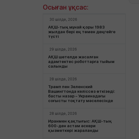
Осыған ұқсас:
30 шілде, 2026
АҚШ-тың мұнай қоры 1983
жылдан бері ең төмен деңгейге
түсті
29 шілде, 2026
АҚШ шетелде жасалған
адамтектес роботтарға тыйым
салынды
28 шілде, 2026
Трамп пен Зеленский
Вашингтонда келіссөз өткізеді:
басты назар – Украинадағы
соғысты тоқтату мәселесінде
28 шілде, 2026
Иранмен қақтығыс: АҚШ-тың
600-ден астам әскери
қызметкері жараланды