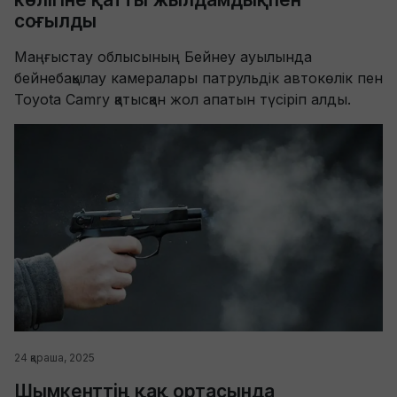
соғылды
Маңғыстау облысының Бейнеу ауылында
бейнебақылау камералары патрульдік автокөлік пен
Toyota Camry қатысқан жол апатын түсіріп алды.
24 қараша, 2025
Шымкенттің қақ ортасында