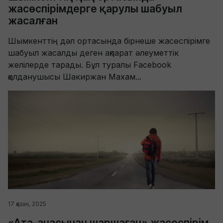
жасөспірімдерге қарулы шабуыл
жасалған
Шымкенттің дәл ортасында бірнеше жасөспірімге
шабуыл жасалды деген ақпарат әлеуметтік
желілерде тарады. Бұл туралы Facebook
қолданушысы Шакиржан Махам...
17 қазан, 2025
«Ата-анасынан шаршаған» жасөспірім