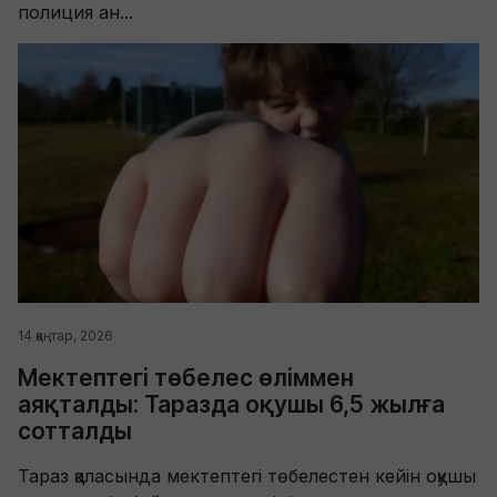
полиция ан...
14 қаңтар, 2026
Мектептегі төбелес өліммен
аяқталды: Таразда оқушы 6,5 жылға
сотталды
Тараз қаласында мектептегі төбелестен кейін оқушы