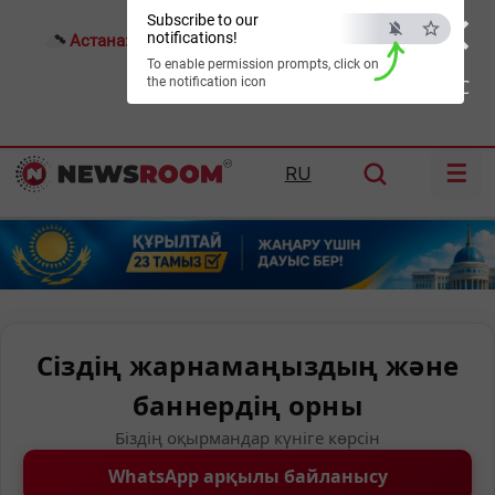
×
Subscribe to our
notifications!
Астана:
23°C
Алматы:
31°C
Шымкент:
35°C
To enable permission prompts, click on
the notification icon
ESC
☰
RU
Сіздің жарнамаңыздың және
баннердің орны
Біздің оқырмандар күніге көрсін
WhatsApp арқылы байланысу