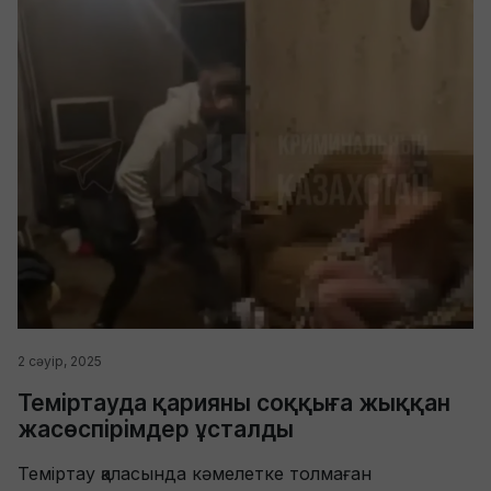
2 сәуір, 2025
Теміртауда қарияны соққыға жыққан
жасөспірімдер ұсталды
Теміртау қаласында кәмелетке толмаған