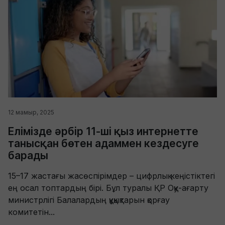
12 мамыр, 2025
Елімізде әрбір 11-ші қыз интернетте
танысқан бөтен адаммен кездесуге
барады
15–17 жастағы жасөспірімдер – цифрлық кеңістіктегі
ең осал топтардың бірі. Бұл туралы ҚР Оқу-ағарту
министрлігі Балалардың құқықтарын қорғау
комитетін...