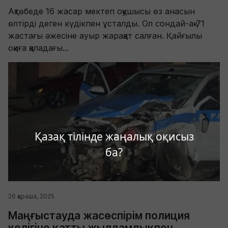
Ақтөбеде 16 жасар мектеп оқушысы өз анасын
өлтірді деген күдікпен ұсталды. Ол сондай-ақ 71
жастағы әжесіне ауыр жарақат салған. Қайғылы
оқиға қаладағы...
Қазақ тілінде жаңалық оқисыз
ба?
26 қараша, 2025
Маңғыстауда жасөспірім полиция
көлігіне қатты жылдамдықпен