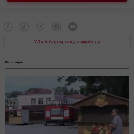
WhatsApp-қа жаңалық жіберу
Жасөспірім