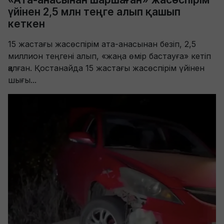
үйінен 2,5 млн теңге алып қашып
кеткен
15 жастағы жасөспірім ата-анасынан безіп, 2,5
миллион теңгені алып, «жаңа өмір бастауға» кетіп
қалған. Қостанайда 15 жастағы жасөспірім үйінен
шығы...