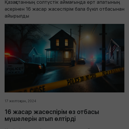
Қазақстанның солтүстік аймағында өрт апатының
әсерінен 16 жасар жасөспірім бала бүкіл отбасынан
айырылды
17 желтоқсан, 2024
16 жасар жасөспірім өз отбасы
мүшелерін атып өлтірді