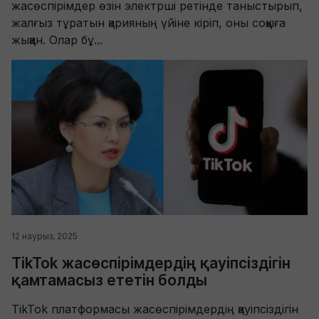
жасөспірімдер өзін электрші ретінде таныстырып,
жалғыз тұратын қарияның үйіне кіріп, оны соққыға
жыққан. Олар бұ...
12 наурыз, 2025
TikTok жасөспірімдердің қауіпсіздігін
қамтамасыз ететін болды
TikTok платформасы жасөспірімдердің қауіпсіздігін