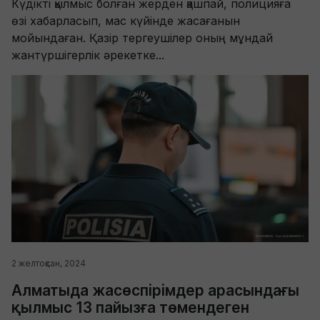
Күдікті қылмыс болған жерден қашпай, полицияға
өзі хабарласып, мас күйінде жасағанын
мойындаған. Қазір тергеушілер оның мұндай
жантүршігерлік әрекетке...
2 желтоқсан, 2024
Алматыда жасөспірімдер арасындағы
қылмыс 13 пайызға төмендеген