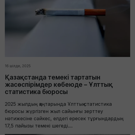
16 шілде, 2025
Қазақстанда темекі тартатын
жасөспірімдер көбеюде – Ұлттық
статистика бюросы
2025 жылдың қаңтарында Ұлттық статистика
бюросы жүргізген жыл сайынғы зерттеу
нәтижесіне сәйкес, елдегі ересек тұрғындардың
17,5 пайызы темекі шегеді....