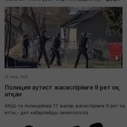
13 сәуір, 2025
Полиция аутист жасөспірімге 9 рет оқ
атқан
АҚШ-та полицейлер 17 жасар жасөспірімге 9 рет оқ
атты,- деп хабарлайды newsroom.kz