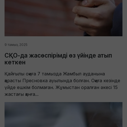
9 тамыз, 2025
СҚО-да жасөспірімді өз үйінде атып
кеткен
Қайғылы оқиға 7 тамызда Жамбыл ауданына
қарасты Пресновка ауылында болған. Оқиға кезінде
үйде ешкім болмаған. Жұмыстан оралған әкесі 15
жастағы қанға...