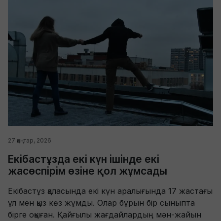
27 қаңтар, 2026
Екібастұзда екі күн ішінде екі
жасөспірім өзіне қол жұмсады
Екібастұз қаласында екі күн аралығында 17 жастағы
ұл мен қыз көз жұмды. Олар бұрын бір сыныпта
бірге оқыған. Қайғылы жағдайлардың мән-жайын