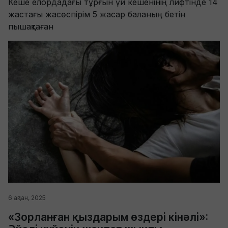
Кеше елордадағы тұрғын үй кешенінің лифтінде 14
жастағы жасөспірім 5 жасар баланың бетін
пышақтаған
6 ақпан, 2025
«Зорланған қыздарым өздері кінәлі»: