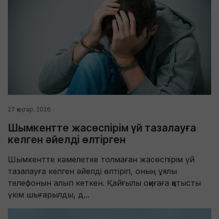
27 қаңтар, 2026
Шымкентте жасөспірім үй тазалауға
келген әйелді өлтірген
Шымкентте кәмелетке толмаған жасөспірім үй
тазалауға келген әйелді өлтіріп, оның ұялы
телефонын алып кеткен. Қайғылы оқиғаға қатысты
үкім шығарылды, д...