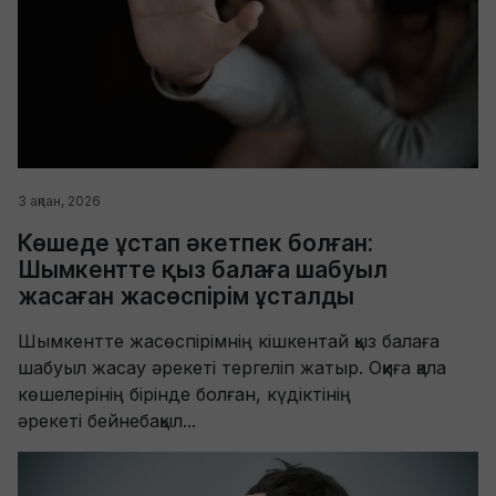
3 ақпан, 2026
Көшеде ұстап әкетпек болған:
Шымкентте қыз балаға шабуыл
жасаған жасөспірім ұсталды
Шымкентте жасөспірімнің кішкентай қыз балаға
шабуыл жасау әрекеті тергеліп жатыр. Оқиға қала
көшелерінің бірінде болған, күдіктінің
әрекеті бейнебақыл...