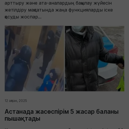
арттыру және ата-аналардың бақылау жүйесін
жетілдіру мақсатында жаңа функцияларды іске
қосуды жоспар...
12 ақпан, 2025
Астанада жасөспірім 5 жасар баланы
пышақтады