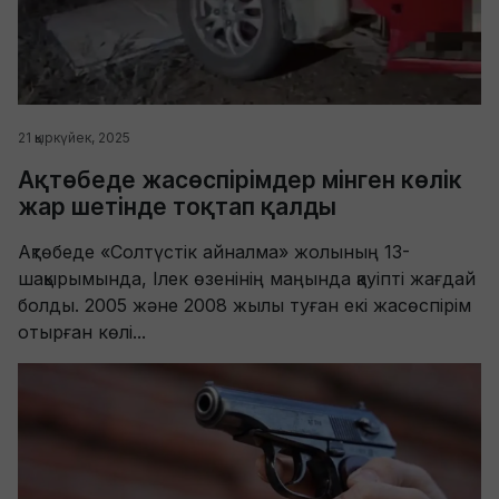
21 қыркүйек, 2025
Ақтөбеде жасөспірімдер мінген көлік
жар шетінде тоқтап қалды
Ақтөбеде «Солтүстік айналма» жолының 13-
шақырымында, Ілек өзенінің маңында қауіпті жағдай
болды. 2005 және 2008 жылы туған екі жасөспірім
отырған көлі...