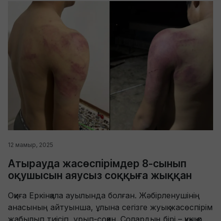
12 мамыр, 2025
Атырауда жасөспірімдер 8-сынып
оқушысын аяусыз соққыға жыққан
Оқиға Еркінқала ауылында болған. Жәбірленушінің
анасының айтуынша, ұлына сегізге жуық жасөспірім
жабылып тиісіп, ұрып-соққан. Солардың бірі – құқық қо...