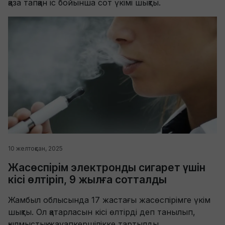
қаза тапқан іс бойынша сот үкімі шықты.
10 желтоқсан, 2025
Жасөспірім электронды сигарет үшін
кісі өлтіріп, 9 жылға сотталды
Жамбыл облысында 17 жастағы жасөспірімге үкім
шықты. Ол қатарласын кісі өлтірді деп танылып,
қылмыстық жауапкершілікке тартылды.