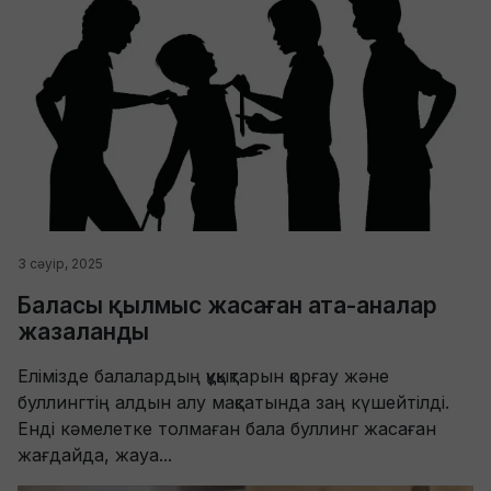
3 сәуір, 2025
Баласы қылмыс жасаған ата-аналар
жазаланды
Елімізде балалардың құқықтарын қорғау және
буллингтің алдын алу мақсатында заң күшейтілді.
Енді кәмелетке толмаған бала буллинг жасаған
жағдайда, жауа...