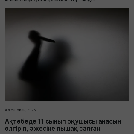
4 желтоқсан, 2025
Ақтөбеде 11 сынып оқушысы анасын
өлтіріп, әжесіне пышақ салған