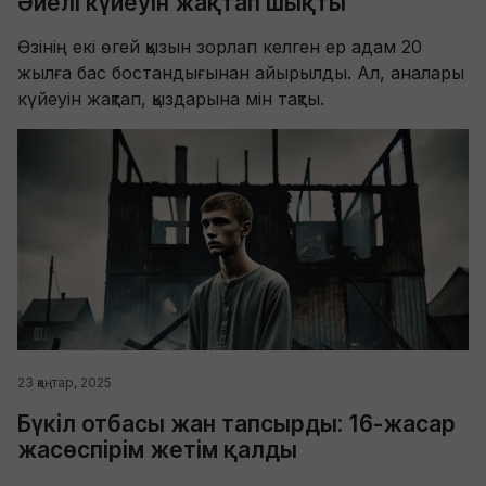
Әйелі күйеуін жақтап шықты
Өзінің екі өгей қызын зорлап келген ер адам 20
жылға бас бостандығынан айырылды. Ал, аналары
күйеуін жақтап, қыздарына мін тақты.
23 қаңтар, 2025
Бүкіл отбасы жан тапсырды: 16-жасар
жасөспірім жетім қалды