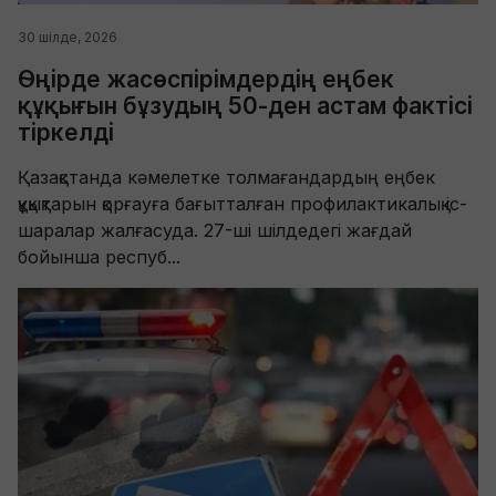
30 шілде, 2026
Өңірде жасөспірімдердің еңбек
құқығын бұзудың 50-ден астам фактісі
тіркелді
Қазақстанда кәмелетке толмағандардың еңбек
құқықтарын қорғауға бағытталған профилактикалық іс-
шаралар жалғасуда. 27-ші шілдедегі жағдай
бойынша респуб...