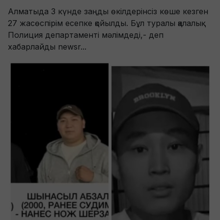
Алматыда 3 күнде заңды өкілдерінсіз көше кезген
27 жасөспірім есепке қойылды. Бұл туралы қалалық
Полиция департаменті мәлімдеді,- деп
хабарлайды newsr...