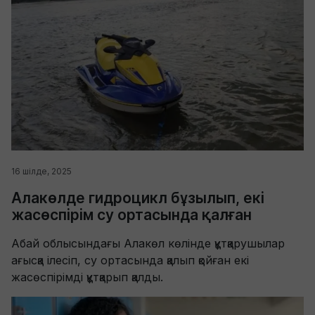
16 шілде, 2025
Алакөлде гидроцикл бұзылып, екі
жасөспірім су ортасында қалған
Абай облысындағы Алакөл көлінде құтқарушылар
ағысқа ілесіп, су ортасында қалып қойған екі
жасөспірімді құтқарып қалды.