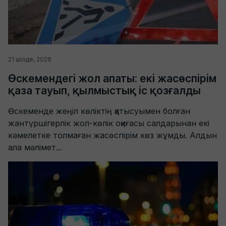
21 шілде, 2026
Өскемендегі жол апаты: екі жасөспірім
қаза тауып, қылмыстық іс қозғалды
Өскеменде жеңіл көліктің қатысуымен болған
жантүршігерлік жол-көлік оқиғасы салдарынан екі
кәмелетке толмаған жасөспірім көз жұмды. Алдын
ала мәлімет...