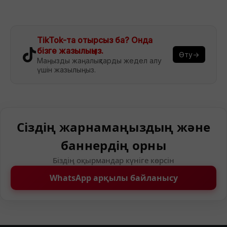
TikTok-та отырсыз ба? Онда
бізге жазылыңыз.
Өту→
Маңызды жаңалықтарды жедел алу
үшін жазылыңыз.
Сіздің жарнамаңыздың және
баннердің орны
Біздің оқырмандар күніге көрсін
WhatsApp арқылы байланысу