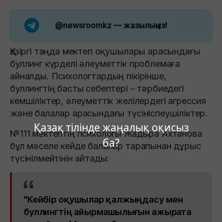
@newsroomkz
— жазылыңыз!
Қазіргі таңда мектеп оқушылары арасындағы
буллинг күрделі әлеуметтік проблемаға
айналды. Психологтардың пікірінше,
буллингтің басты себептері – тәрбиедегі
кемшіліктер, әлеуметтік желілердегі агрессия
және балалар арасындағы түсініспеушіліктер.
Қазақ тілінде жаңалық оқисыз
№111 мектептің психологы Жадыра Ахтанова
ба?
бұл мәселе кейде балалар тарапынан дұрыс
түсінілмейтінін айтады:
"Кейбір оқушылар қалжыңдасу мен
буллингтің айырмашылығын ажырата