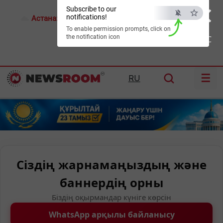
×
Subscribe to our
notifications!
Астана:
16°C
Алматы:
24°C
Шымкент:
30°C
To enable permission prompts, click on
the notification icon
ESC
☰
RU
Сіздің жарнамаңыздың және
баннердің орны
Біздің оқырмандар күніге көрсін
WhatsApp арқылы байланысу