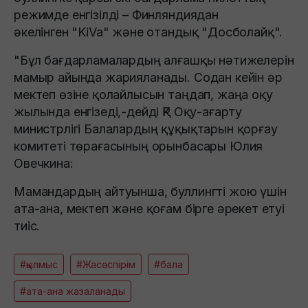
режимде енгізілді – Финляндиядан
әкелінген "KiVa" және отандық "Досболайқ".
"Бұл бағдарламалардың алғашқы нәтижелерін
мамыр айында жарияланады. Содан кейін әр
мектеп өзіне қолайлысын таңдап, жаңа оқу
жылында енгізеді,-дейді ҚР Оқу-ағарту
министрлігі Балалардың құқықтарын қорғау
комитеті төрағасының орынбасары Юлия
Овечкина:
Мамандардың айтуынша, буллингті жою үшін
ата-ана, мектеп және қоғам бірге әрекет етуі
тиіс.
#қылмыс
#Жасөспірім
#бала
#ата-ана жазаланады