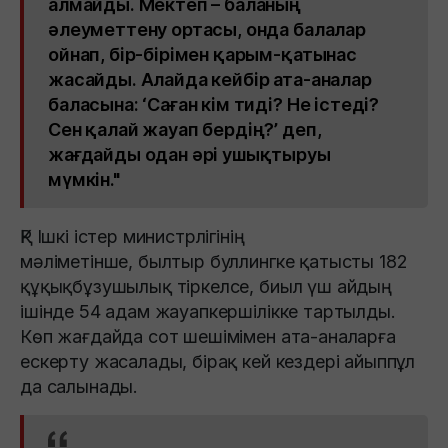
алмайды. Мектеп – баланың
әлеуметтену ортасы, онда балалар
ойнап, бір-бірімен қарым-қатынас
жасайды. Алайда кейбір ата-аналар
баласына: ‘Саған кім тиді? Не істеді?
Сен қалай жауап бердің?’ деп,
жағдайды одан әрі ушықтыруы
мүмкін."
ҚР Ішкі істер министрлігінің
мәліметінше, былтыр буллингке қатысты 182
құқықбұзушылық тіркелсе, биыл үш айдың
ішінде 54 адам жауапкершілікке тартылды.
Көп жағдайда сот шешімімен ата-аналарға
ескерту жасалады, бірақ кей кездері айыппұл
да салынады.