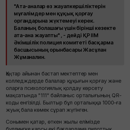
"Ата-аналар өз жауапкершіліктерін
мұғалімдер мен құқық қорғау
органдарына жүктемеуі керек.
Баланың болашағы үшін бірінші кезекте
ата-ана жауапты" , - дейді ҚР ІІМ
Әкімшілік полиция комитеті басқарма
басшысының орынбасары Жасұлан
Жұманалин.
Қаңтар айынан бастап мектептер мен
колледждерде балалар құқығын қорғау және
оларға психологиялық қолдау көрсету
мақсатында "111" байланыс орталығының QR-
коды енгізілді. Былтыр бұл орталыққа 1000-ға
жуық бала көмек сұрап жүгінген.
Сонымен қатар, өткен жылы елімізде
буллингке қарсы екі бағдарлама пилоттық