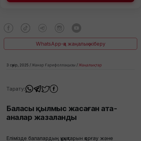
WhatsApp-қа жаңалық жіберу
3 сәуір, 2025 /
Жанар Ғарифоллақызы
/
Жаңалықтар
Тарату:
Баласы қылмыс жасаған ата-
аналар жазаланды
Елімізде балалардың құқықтарын қорғау және