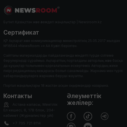
Бүгінгі Қазақстан және әлемдегі жаңалықтар | Newsroom.kz
Сертификат
ҚР Ақпарат және коммуникациялар министрлігінің 25.05.2017 жылдан
№16544 «NewsRoom +» АА Куәлігі берілген.
Сайттағы материалдарды пайдаланғанда міндетті түрде сілтеме
берулеріңізді сұраймыз. Ақпараттық порталдағы авторлық және басқа
да құқықтар толығымен қорғалатынын ескертеміз. Автордың жеке
пікірі редакцияның көзқарасы болып саналмайды. Жарнама мен түрлі
хабарландыруларға жарнама беруші жауапты.
Портал жаңалықтары 18 жастан асқан оқырмандар назарына.
Контакты
Әлеуметтік
желілер:
Астана каласы, Менгілік
Ел кешесі, 8, 17В блок, 204-
кабинет (Журналистер уйі)
+7 705 721 8114