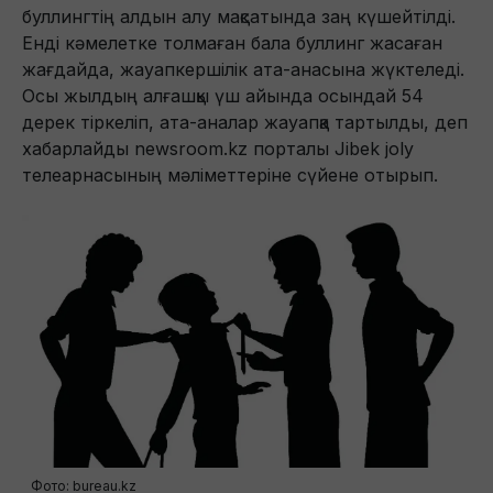
буллингтің алдын алу мақсатында заң күшейтілді.
Енді кәмелетке толмаған бала буллинг жасаған
жағдайда, жауапкершілік ата-анасына жүктеледі.
Осы жылдың алғашқы үш айында осындай 54
дерек тіркеліп, ата-аналар жауапқа тартылды, деп
хабарлайды newsroom.kz порталы Jibek joly
телеарнасының мәліметтеріне сүйене отырып.
Фото: bureau.kz