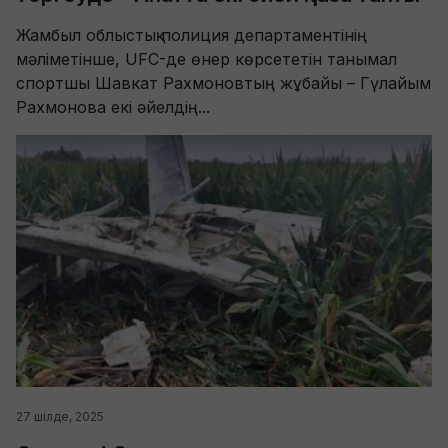
Жамбыл облыстық полиция департаментінің
мәліметінше, UFC-де өнер көрсететін танымал
спортшы Шавкат Рахмоновтың жұбайы – Гүлайым
Рахмонова екі әйелдің...
27 шілде, 2025