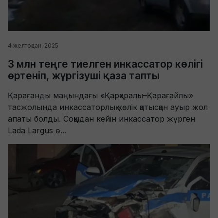
4 желтоқсан, 2025
3 млн теңге тиелген инкассатор көлігі
өртеніп, жүргізуші қаза тапты
Қарағанды маңындағы «Қарқаралы–Қарағайлы»
тасжолында инкассаторлық көлік қатысқан ауыр жол
апаты болды. Соққыдан кейін инкассатор жүрген
Lada Largus ө...