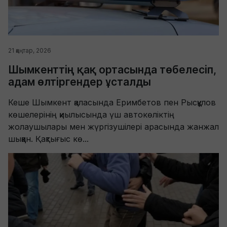
21 қаңтар, 2026
Шымкенттің қақ ортасында төбелесіп,
адам өлтіргендер ұсталды
Кеше Шымкент қаласында Еримбетов пен Рысқұлов
көшелерінің қиылысында үш автокөліктің
жолаушылары мен жүргізушілері арасында жанжал
шыққан. Қақтығыс кө...