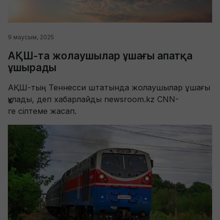
9 маусым, 2025
АҚШ-та жолаушылар ұшағы апатқа
ұшырады
АҚШ-тың Теннесси штатында жолаушылар ұшағы
құлады, деп хабарлайды newsroom.kz CNN-
ге сілтеме жасап.