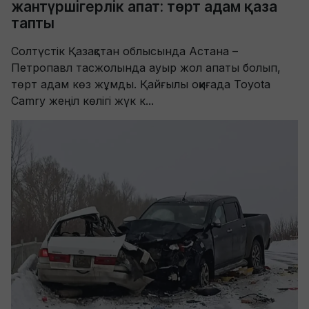
жантүршігерлік апат: төрт адам қаза
тапты
Солтүстік Қазақстан облысында Астана –
Петропавл тасжолында ауыр жол апаты болып,
төрт адам көз жұмды. Қайғылы оқиғада Toyota
Camry жеңіл көлігі жүк к...