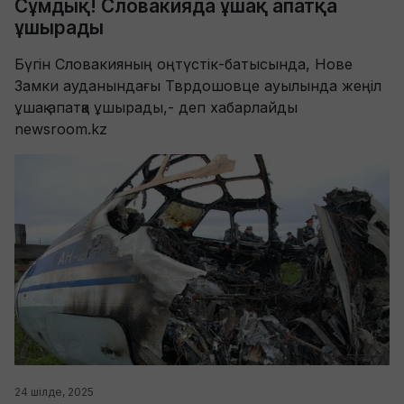
Сұмдық! Словакияда ұшақ апатқа
ұшырады
Бүгін Словакияның оңтүстік-батысында, Нове
Замки ауданындағы Тврдошовце ауылында жеңіл
ұшақ апатқа ұшырады,- деп хабарлайды
newsroom.kz
24 шілде, 2025