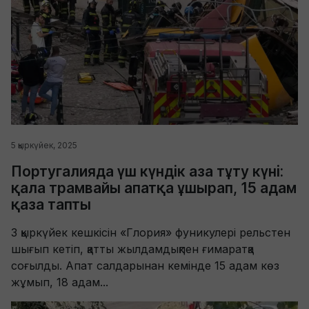
5 қыркүйек, 2025
Португалияда үш күндік аза тұту күні:
қала трамвайы апатқа ұшырап, 15 адам
қаза тапты
3 қыркүйек кешкісін «Глория» фуникулері рельстен
шығып кетіп, қатты жылдамдықпен ғимаратқа
соғылды. Апат салдарынан кемінде 15 адам көз
жұмып, 18 адам...