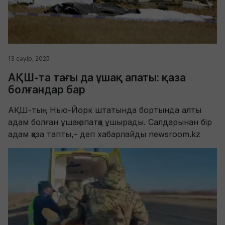
13 сәуір, 2025
АҚШ-та тағы да ұшақ апаты: қаза
болғандар бар
АҚШ-тың Нью-Йорк штатында бортында алты
адам болған ұшақ апатқа ұшырады. Салдарынан бір
адам қаза тапты,- деп хабарлайды newsroom.kz