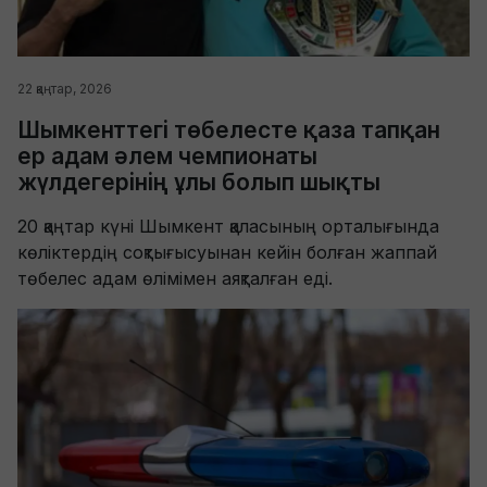
22 қаңтар, 2026
Шымкенттегі төбелесте қаза тапқан
ер адам әлем чемпионаты
жүлдегерінің ұлы болып шықты
20 қаңтар күні Шымкент қаласының орталығында
көліктердің соқтығысуынан кейін болған жаппай
төбелес адам өлімімен аяқталған еді.