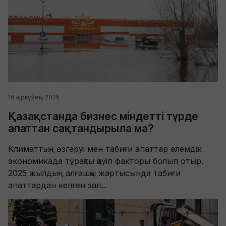
16 қыркүйек, 2025
Қазақстанда бизнес міндетті түрде
апаттан сақтандырыла ма?
Климаттың өзгеруі мен табиғи апаттар әлемдік
экономикада тұрақты қауіп факторы болып отыр.
2025 жылдың алғашқы жартысында табиғи
апаттардан келген зал...