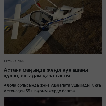
18 тамыз, 2025
Астана маңында жеңіл әуе ұшағы
құлап, екі адам қаза тапты
Ақмола облысында жеке ұшақ апатқа ұшырады. Оқиға
Астанадан 55 шақырым жерде болған.