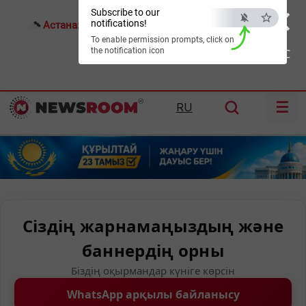
×
Subscribe to our
notifications!
Астана:
19°C
Алматы:
20°C
Шымкент:
21°C
To enable permission prompts, click on
the notification icon
ESC
☰
RU
Сіздің жарнамаңыздың және
баннердің орны
Біздің оқырмандар күніге көрсін
WhatsApp арқылы байланысу