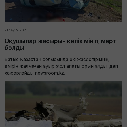
21 сәуір, 2025
Оқушылар жасырын көлік мініп, мерт
болды
Батыс Қазақстан облысында екі жасөспірімнің
өмірін жалмаған ауыр жол апаты орын алды, деп
хаюарлайды newsroom.kz.