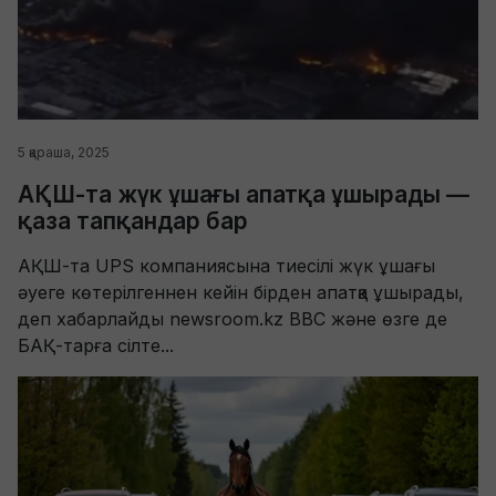
5 қараша, 2025
АҚШ-та жүк ұшағы апатқа ұшырады —
қаза тапқандар бар
АҚШ-та UPS компаниясына тиесілі жүк ұшағы
әуеге көтерілгеннен кейін бірден апатқа ұшырады,
деп хабарлайды newsroom.kz BBC және өзге де
БАҚ-тарға сілте...