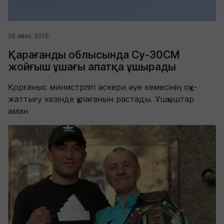
26 ақпан, 2026
Қарағанды облысында Су-30СМ
жойғыш ұшағы апатқа ұшырады
Қорғаныс министрлігі әскери әуе кемесінің оқу-
жаттығу кезінде құлағанын растады. Ұшқыштар
аман