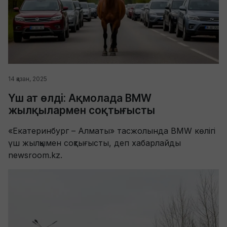
14 қазан, 2025
Үш ат өлді: Ақмолада BMW
жылқылармен соқтығысты
«Екатеринбург – Алматы» тасжолында BMW көлігі
үш жылқымен соқтығысты, деп хабарлайды
newsroom.kz.