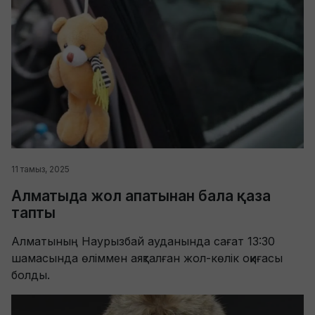
11 тамыз, 2025
Алматыда жол апатынан бала қаза
тапты
Алматының Наурызбай ауданында сағат 13:30
шамасында өліммен аяқталған жол-көлік оқиғасы
болды.