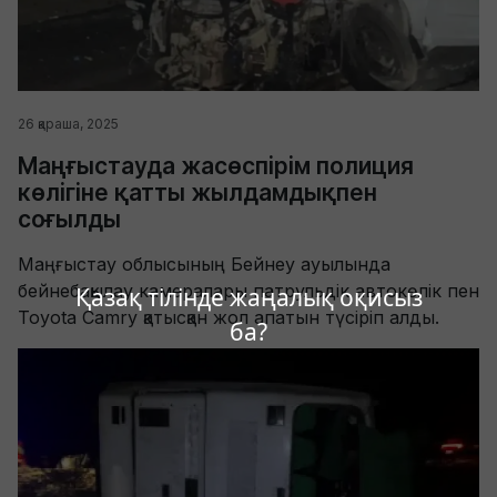
26 қараша, 2025
Маңғыстауда жасөспірім полиция
көлігіне қатты жылдамдықпен
соғылды
Маңғыстау облысының Бейнеу ауылында
бейнебақылау камералары патрульдік автокөлік пен
Қазақ тілінде жаңалық оқисыз
Toyota Camry қатысқан жол апатын түсіріп алды.
ба?