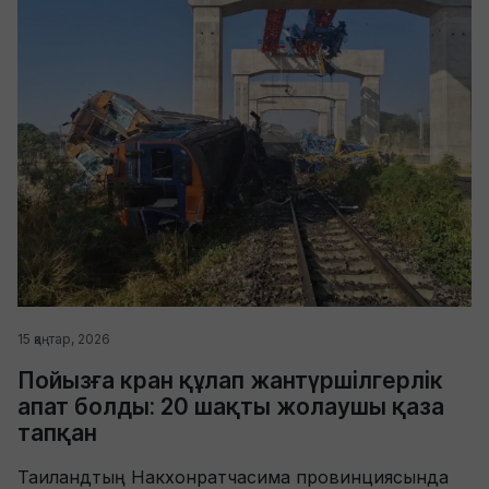
15 қаңтар, 2026
Пойызға кран құлап жантүршілгерлік
апат болды: 20 шақты жолаушы қаза
тапқан
Таиландтың Накхонратчасима провинциясында