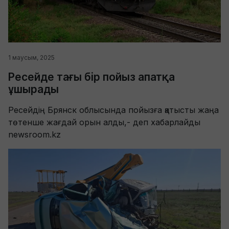
1 маусым, 2025
Ресейде тағы бір пойыз апатқа
ұшырады
Ресейдің Брянск облысында пойызға қатысты жаңа
төтенше жағдай орын алды,- деп хабарлайды
newsroom.kz