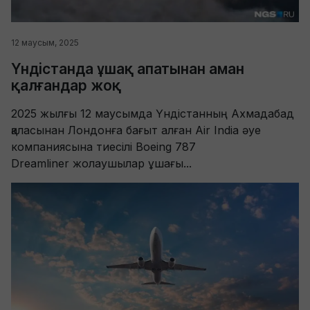
12 маусым, 2025
Үндістанда ұшақ апатынан аман
қалғандар жоқ
2025 жылғы 12 маусымда Үндістанның Ахмадабад
қаласынан Лондонға бағыт алған Air India әуе
компаниясына тиесілі Boeing 787
Dreamliner жолаушылар ұшағы...