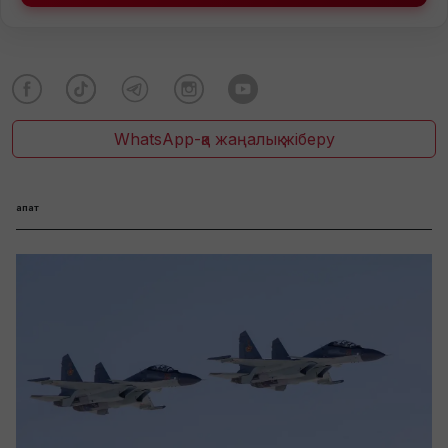
WhatsApp-қа жаңалық жіберу
апат