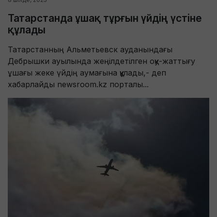
Татарстанда ұшақ тұрғын үйдің үстіне
құлады
Татарстанның Альметьевск ауданындағы
Дебрышки ауылында жеңілдетілген оқу-жаттығу
ұшағы жеке үйдің аумағына құлады,- деп
хабарлайды newsroom.kz порталы...