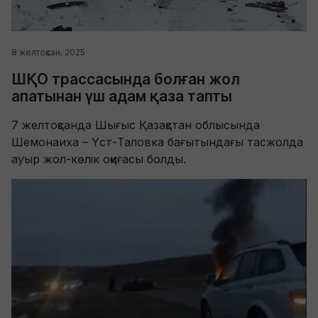
8 желтоқсан, 2025
ШҚО трассасында болған жол
апатынан үш адам қаза тапты
7 желтоқсанда Шығыс Қазақстан облысында
Шемонаиха – Үст-Таловка бағытындағы тасжолда
ауыр жол-көлік оқиғасы болды.