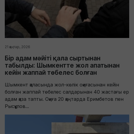
21 қаңтар, 2026
Бір адам мәйіті қала сыртынан
табылды: Шымкентте жол апатынан
кейін жаппай төбелес болған
Шымкент қаласында жол-көлік оқиғасынан кейін
болған жаппай төбелес салдарынан 40 жастағы ер
адам қаза тапты. Оқиға 20 қаңтарда Еримбетов пен
Рысқұлов...