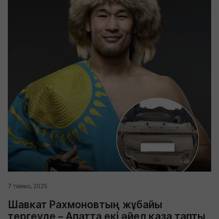
7 тамыз, 2025
Шавкат Рахмоновтың жұбайы
тергеуде – Апатта екі әйел қаза тапты