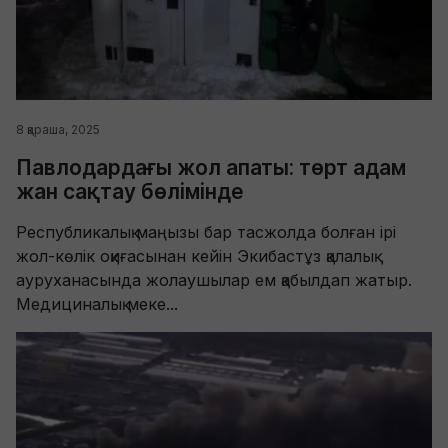
8 қараша, 2025
Павлодардағы жол апаты: төрт адам
жан сақтау бөлімінде
Республикалық маңызы бар тасжолда болған ірі
жол-көлік оқиғасынан кейін Экибастұз қалалық
ауруханасында жолаушылар ем қабылдап жатыр.
Медициналық меке...