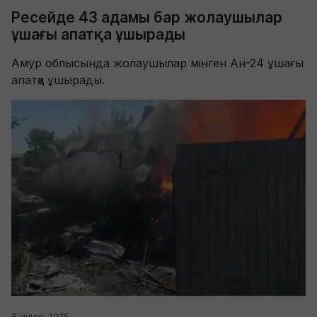
Ресейде 43 адамы бар жолаушылар
ұшағы апатқа ұшырады
Амур облысында жолаушылар мінген Ан-24 ұшағы
апатқа ұшырады.
8 шілде, 2025