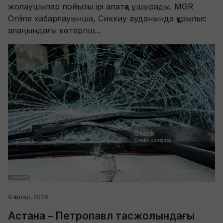
жолаушылар пойызы ірі апатқа ұшырады. MGR
Online хабарлауынша, Сикхиу ауданында құрылыс
алаңындағы көтергіш...
9 қаңтар, 2026
Астана – Петропавл тасжолындағы