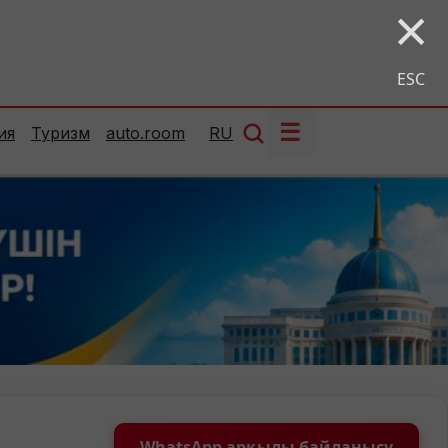
×
ESC
☰
ия
Туризм
auto.room
RU
WhatsApp арқылы байланысу