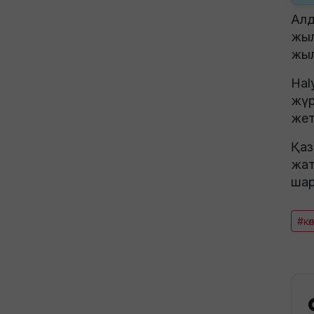
Алд
жыл
жыл
Hal
жүр
жет
Қаз
жат
шар
#көл