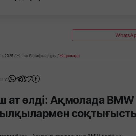
WhatsAp
ан, 2025 /
Жанар Ғарифоллақызы
/
Жаңалықтар
ату:
ш ат өлді: Ақмолада BMW
ылқылармен соқтығыст