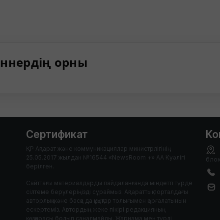
ннердің орны
Сертификат
Ко
ҚР Ақпарат және коммуникациялар министрлігінің
25.05.2017 жылдан №16544 «NewsRoom +» АА Куәлігі
блок
берілген.
Сайттағы материалдарды пайдаланғанда міндетті түрде
сілтеме берулеріңізді сұраймыз. Ақпараттық порталдағы
авторлық және басқа да құқықтар толығымен қорғалатынын
ескертеміз. Автордың жеке пікірі редакцияның
көзқарасы болып саналмайды. Жарнама мен түрлі