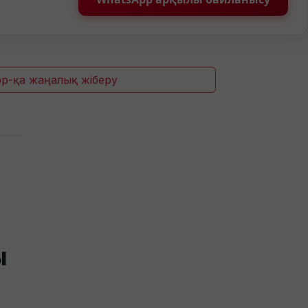
p-қа жаңалық жіберу
ы