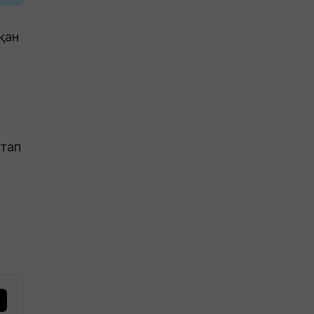
қан
қтап