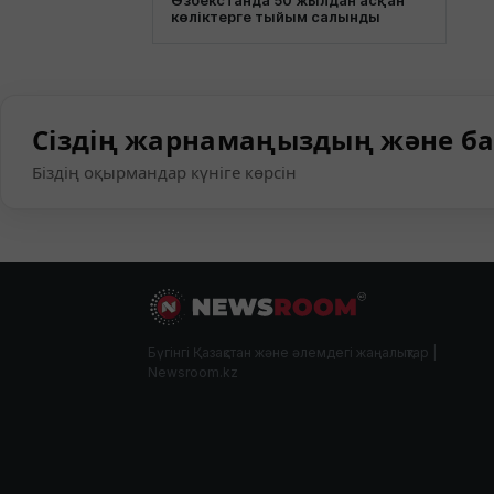
Өзбекстанда 50 жылдан асқан
көліктерге тыйым салынды
Сіздің жарнамаңыздың және ба
Біздің оқырмандар күніге көрсін
Бүгінгі Қазақстан және әлемдегі жаңалықтар |
Newsroom.kz