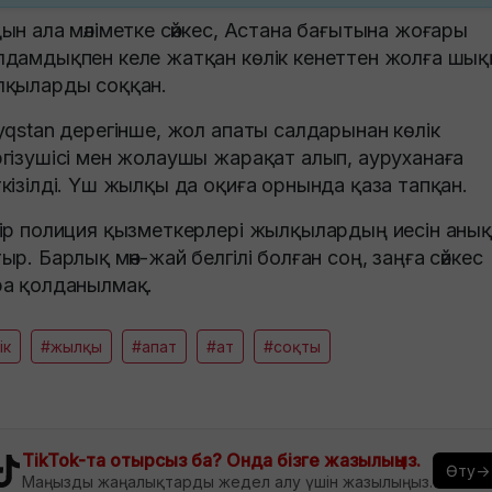
ын ала мәліметке сәйкес, Астана бағытына жоғары
дамдықпен келе жатқан көлік кенеттен жолға шық
қыларды соққан.
yqstan дерегінше, жол апаты салдарынан көлік
гізушісі мен жолаушы жарақат алып, ауруханаға
кізілді. Үш жылқы да оқиға орнында қаза тапқан.
ір полиция қызметкерлері жылқылардың иесін аны
ыр. Барлық мән-жай белгілі болған соң, заңға сәйкес
а қолданылмақ.
ік
#жылқы
#апат
#ат
#соқты
TikTok-та отырсыз ба? Онда бізге жазылыңыз.
Өту→
Маңызды жаңалықтарды жедел алу үшін жазылыңыз.