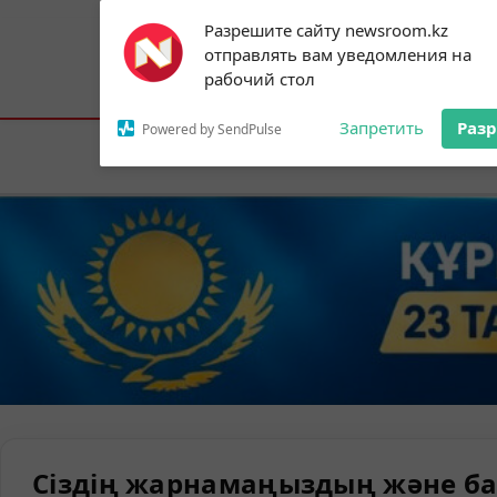
Subscribe to our
Разрешите сайту newsroom.kz
notifications!
отправлять вам уведомления на
To enable permission prompts, click on
Астана:
18°C
Алматы:
21°C
Шымк
рабочий стол
the notification icon
Запретить
Раз
Powered by SendPulse
Елорда
Сіздің жарнамаңыздың және ба