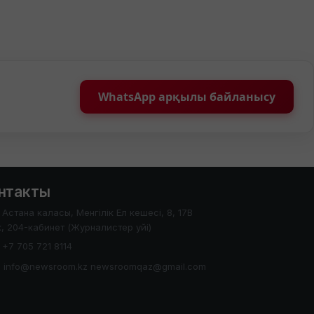
WhatsApp арқылы байланысу
нтакты
Астана каласы, Менгілік Ел кешесі, 8, 17В
, 204-кабинет (Журналистер уйі)
+7 705 721 8114
info@newsroom.kz newsroomqaz@gmail.com