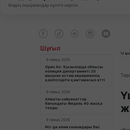
Біздің оқырмандар күніге көрсін
Шұғыл
14 қаз
6 тамыз, 2026
Open Air: Қызылорда облысы
полиция департаменті 20
Тар
мыңнан астам көрерменнің
қауіпсіздігін қамтамасыз етті
Ү
6 тамыз, 2026
Алматы хайуанаттар
бағындағы Фидель 40 жасқа
ж
толды
6 тамыз, 2026
NU-де әлем ғалымдары бас