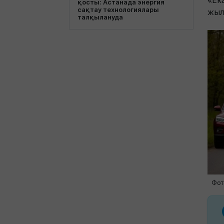
«Ек
қосты: Астанада энергия
сақтау технологиялары
жыл
талқылануда
Фот