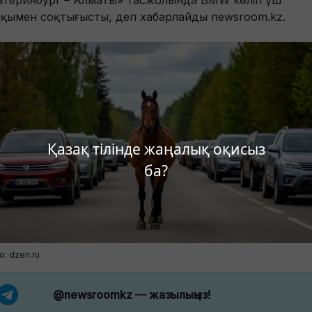
атеринбург – Алматы» тасжолында BMW көлігі үш
қымен соқтығысты, деп хабарлайды newsroom.kz.
Қазақ тілінде жаңалық оқисыз
ба?
о: dzen.ru
@newsroomkz
— жазылыңыз!