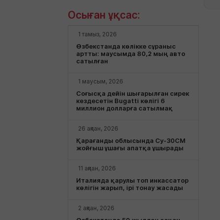
Осыған ұқсас:
1 тамыз, 2026
Өзбекстанда көлікке сұраныс
артты: маусымда 80,2 мың авто
сатылған
1 маусым, 2026
Соғысқа дейін шығарылған сирек
кездесетін Bugatti көлігі 6
миллион долларға сатылмақ
26 ақпан, 2026
Қарағанды облысында Су-30СМ
жойғыш ұшағы апатқа ұшырады
11 ақпан, 2026
Италияда қарулы топ инкассатор
көлігін жарып, ірі тонау жасады
2 ақпан, 2026