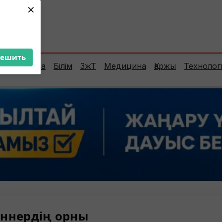
×
ент:
23°C
решить
Сараптама
Білім
ЗжТ
Медицина
Қаржы
Технолог
ннердің орны