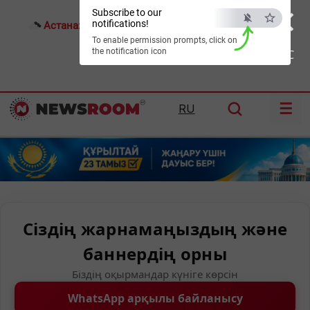
×
Subscribe to our
notifications!
Астана:
23°C
Алматы:
29°C
Шымкент:
35°C
To enable permission prompts, click on
the notification icon
ESC
☰
RU
Сіздің жарнамаңыздың және
баннердің орны
Біздің оқырмандар күніге көрсін
WhatsApp арқылы байланысу