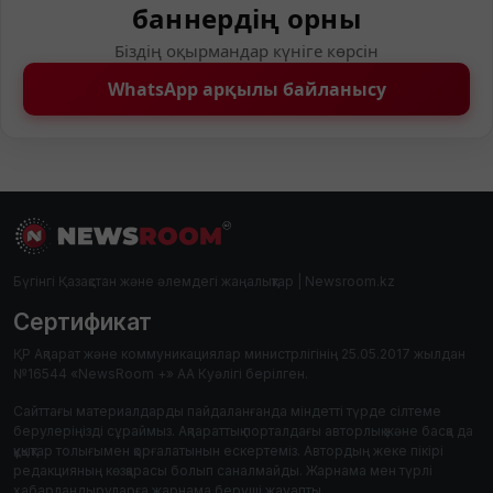
баннердің орны
Біздің оқырмандар күніге көрсін
WhatsApp арқылы байланысу
Бүгінгі Қазақстан және әлемдегі жаңалықтар | Newsroom.kz
Сертификат
ҚР Ақпарат және коммуникациялар министрлігінің 25.05.2017 жылдан
№16544 «NewsRoom +» АА Куәлігі берілген.
Сайттағы материалдарды пайдаланғанда міндетті түрде сілтеме
берулеріңізді сұраймыз. Ақпараттық порталдағы авторлық және басқа да
құқықтар толығымен қорғалатынын ескертеміз. Автордың жеке пікірі
редакцияның көзқарасы болып саналмайды. Жарнама мен түрлі
хабарландыруларға жарнама беруші жауапты.