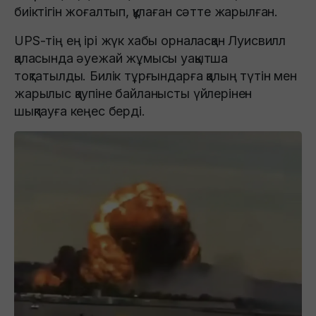
биіктігін жоғалтып, құлаған сәтте жарылған.
UPS-тің ең ірі жүк хабы орналасқан Луисвилл
қаласында әуежай жұмысы уақытша
тоқтатылды. Билік тұрғындарға қалың түтін мен
жарылыс қаупіне байланысты үйлерінен
шықпауға кеңес берді.