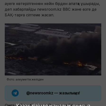
әуеге көтерілгеннен кейін бірден апатқа ұшырады,
деп хабарлайды newsroom.kz BBC және өзге де
БАҚ-тарға сілтеме жасап.
Фото: әлеуметтік желіден
@newsroomkz
— жазылыңыз!
Қазақ тілінде жаңалық оқисыз
Оқиға сейсенбі кешке Луисвилл (Кентукки