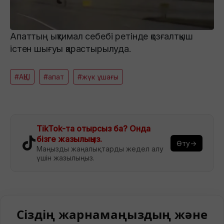
Апаттың ықтимал себебі ретінде қозғалтқыш
істен шығуы қарастырылуда.
#АҚШ
#апат
#жүк ұшағы
TikTok-та отырсыз ба? Онда
бізге жазылыңыз.
Өту→
Маңызды жаңалықтарды жедел алу
үшін жазылыңыз.
Сіздің жарнамаңыздың және