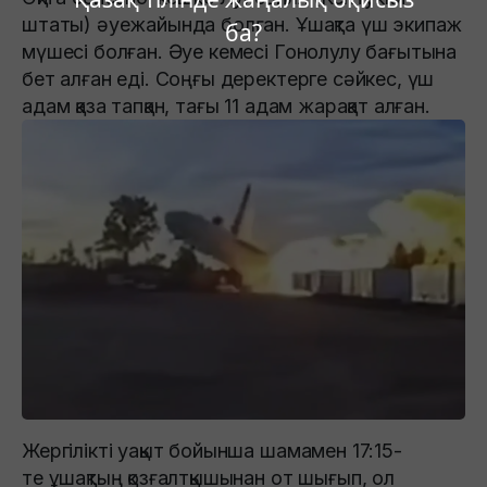
штаты) әуежайында болған. Ұшақта үш экипаж
ба?
мүшесі болған. Әуе кемесі Гонолулу бағытына
бет алған еді. Соңғы деректерге сәйкес, үш
адам қаза тапқан, тағы 11 адам жарақат алған.
Жергілікті уақыт бойынша шамамен 17:15-
те ұшақтың қозғалтқышынан от шығып, ол