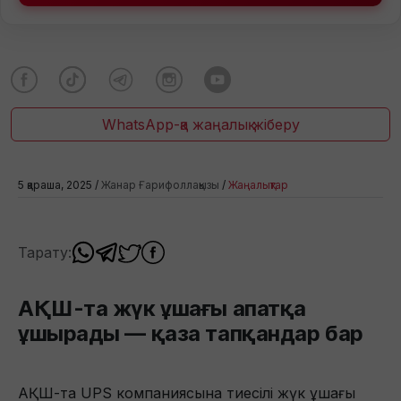
WhatsApp-қа жаңалық жіберу
5 қараша, 2025 /
Жанар Ғарифоллақызы
/
Жаңалықтар
Тарату:
АҚШ-та жүк ұшағы апатқа
ұшырады — қаза тапқандар бар
АҚШ-та UPS компаниясына тиесілі жүк ұшағы