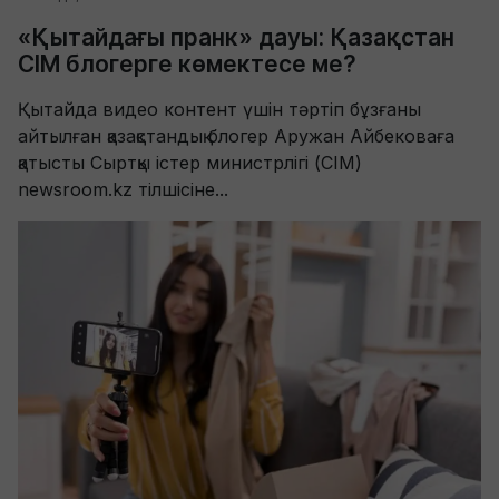
«Қытайдағы пранк» дауы: Қазақстан
СІМ блогерге көмектесе ме?
Қытайда видео контент үшін тәртіп бұзғаны
айтылған қазақстандық блогер Аружан Айбековаға
қатысты Сыртқы істер министрлігі (СІМ)
newsroom.kz тілшісіне...