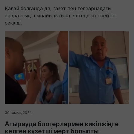
Қалай болғанда да, газет пен телеарнадағы
ақпараттың шынайылығына ештеңе жетпейтін
секілді.
30 тамыз, 2024
Атырауда блогерлермен кикілжіңге
келген күзетші мерт болыпты