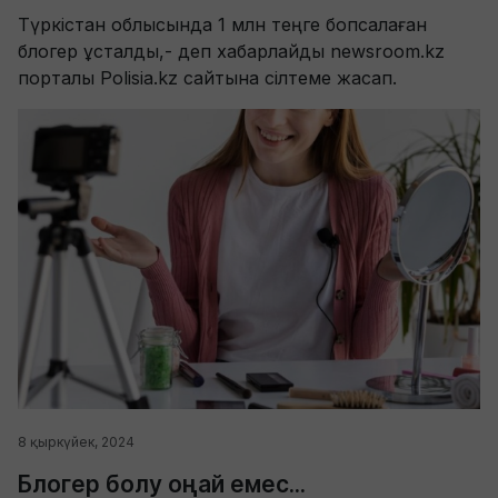
Түркістан облысында 1 млн теңге бопсалаған
блогер ұсталды,- деп хабарлайды newsroom.kz
порталы Polisia.kz сайтына сілтеме жасап.
8 қыркүйек, 2024
Блогер болу оңай емес...