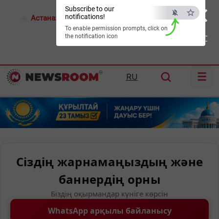
×
Subscribe to our
notifications!
Астана:
17°C
Алматы:
26°C
Шымкент:
28°C
To enable permission prompts, click on
the notification icon
ESC
☰
RU
Сіздің жарнамаңыздың және
баннердің орны
Біздің оқырмандар күніге көрсін
WhatsApp арқылы байланысу