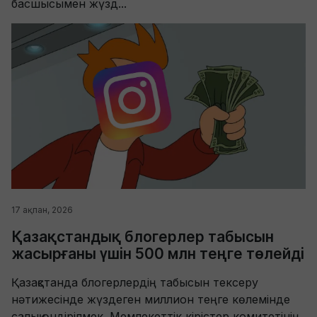
басшысымен жүзд...
17 ақпан, 2026
Қазақстандық блогерлер табысын
жасырғаны үшін 500 млн теңге төлейді
Қазақстанда блогерлердің табысын тексеру
нәтижесінде жүздеген миллион теңге көлемінде
салық өндірілмек. Мемлекеттік кірістер комитетінің