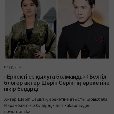
8 сәуір, 2025
«Еркекті ез қылуға болмайды»: Белгілі
блогер актер Шәріп Серіктің әрекетіне
пікір білдірді
Актер Шәріп Серіктің әрекетіне қатысты Ырысбала
Икрамбай пікір білдірді,- деп хабарлайды
newsroom.kz