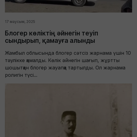
17 маусым, 2025
Блогер көліктің әйнегін теуіп
сындырып, қамауға алынды
Жамбыл облысында блогер сәтсіз жарнама үшін 10
тәулікке қамалды. Көлік әйнегін шағып, жұртты
шошытқан блогер жауапқа тартылды. Ол жарнама
ролигін түсі...