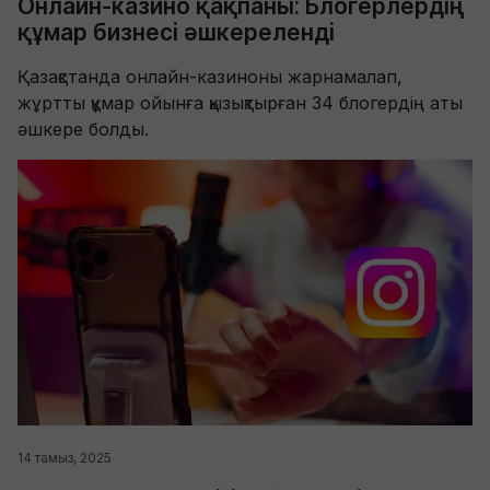
Онлайн-казино қақпаны: Блогерлердің
құмар бизнесі әшкереленді
Қазақстанда онлайн-казиноны жарнамалап,
жұртты құмар ойынға қызықтырған 34 блогердің аты
әшкере болды.
14 тамыз, 2025