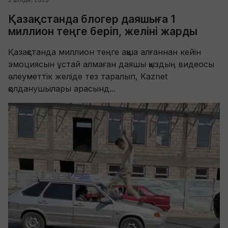
Қазақстанда блогер даяшыға 1
миллион теңге беріп, желіні жарды
Қазақстанда миллион теңге ақша алғаннан кейін
эмоциясын ұстай алмаған даяшы қыздың видеосы
әлеуметтік желіде тез таралып, Kaznet
қолданушылары арасынд...