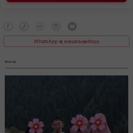
WhatsApp-қа жаңалық жіберу
блогер