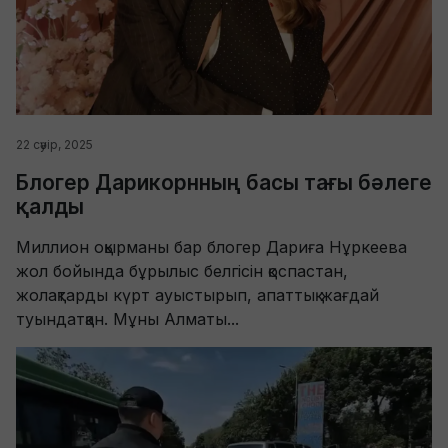
22 сәуір, 2025
Блогер Дарикорнның басы тағы бәлеге
қалды
Миллион оқырманы бар блогер Дариға Нұркеева
жол бойында бұрылыс белгісін қоспастан,
жолақтарды күрт ауыстырып, апаттық жағдай
туындатқан. Мұны Алматы...