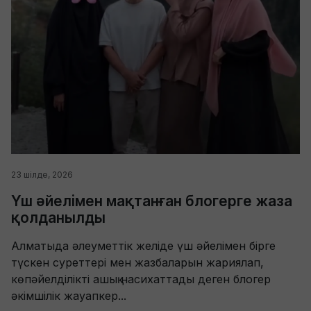
23 шілде, 2026
Үш әйелімен мақтанған блогерге жаза
қолданылды
Алматыда әлеуметтік желіде үш әйелімен бірге
түскен суреттері мен жазбаларын жариялап,
көпәйелділікті ашық насихаттады деген блогер
әкімшілік жауапкер...