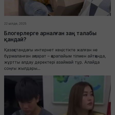
22 шілде, 2025
Блогерлерге арналған заң талабы
қандай?
Қазақстандағы интернет кеңістікте жалған не
бұрмаланған ақпарат – қарапайым тілмен айтқанда,
жұртты алдау деректері азаймай тұр. Алайда
соңғы жылдары...