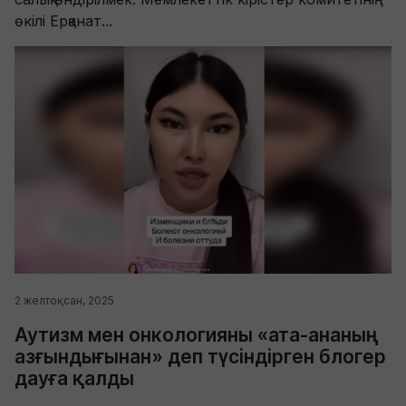
өкілі Ерқанат...
2 желтоқсан, 2025
Аутизм мен онкологияны «ата-ананың
азғындығынан» деп түсіндірген блогер
дауға қалды