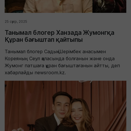
25 сәуір, 2025
Танымал блогер Ханзада Жумонгқа
Құран бағыштап қайтыпы
Танымал блогер Садық Шерімбек анасымен
Кореяның Сеул қаласында болғанын және онда
Жумонг патшаға құран бағыштағанын айтты, деп
хабарлайды newsroom.kz.