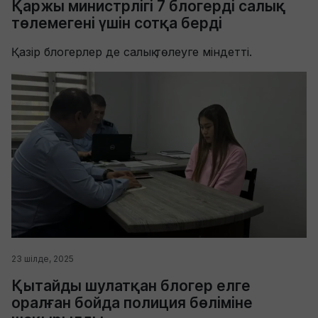
Қаржы министрлігі 7 блогерді салық
төлемегені үшін сотқа берді
Қазір блогерлер де салық төлеуге міндетті.
23 шілде, 2025
Қытайды шулатқан блогер елге
оралған бойда полиция бөліміне