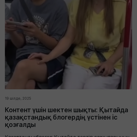
19 шілде, 2025
Контент үшін шектен шықты: Қытайда
қазақстандық блогердің үстінен іс
қозғалды
Қазақстандық блогер Қытайда тәртіп сақшыларының