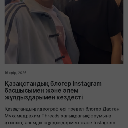
16 сәуір, 2026
Қазақстандық блогер Instagram
басшысымен және әлем
жұлдыздарымен кездесті
Қазақстандық видеограф әрі тревел-блогер Дастан
Мухамедрахим Threads халықаралық форумына
қатысып, әлемдік жұлдыздармен және Instagram