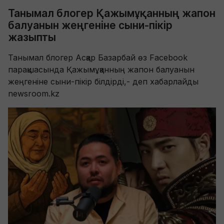
Танымал блогер Қажымұқанның жапон
балуанын жеңгеніне сыни-пікір
жазыпты
Танымал блогер Асқар Базарбай өз Facebook
парақшасында Қажымұқанның жапон балуанын
жеңгеніне сыни-пікір білдірді,- деп хабарлайды
newsroom.kz