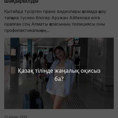
шақырылды
Қытайда түсірген пранк видеолары қоғамда қызу
талқыға түскен блогер Аружан Айбекова елге
оралған соң Алматы қаласының полициясы оны
профилактикалық әң...
Қазақ тілінде жаңалық оқисыз
ба?
22 шілде, 2025