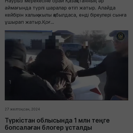
Наурыз мерекесіне орай Қазақстанның әр
аймағында түрлі шаралар өтіп жатыр. Алайда
кейбірін халық жылы қабылдаса, енді біреулері сынға
ұшырап жатыр.Қоғ...
27 желтоқсан, 2024
Түркістан облысында 1 млн теңге
бопсалаған блогер ұсталды