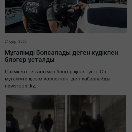
21 сәуір, 2025
Мұғалімді бопсалады деген күдікпен
блогер ұсталды
Шымкентте танымал блогер қолға түсті. Ол
мұғалімге қысым көрсеткен, деп хабарлайды
newsroom.kz.