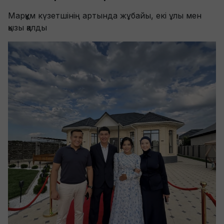
Марқұм күзетшінің артында жұбайы, екі ұлы мен
қызы қалды