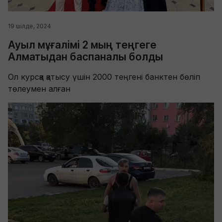
19 шілде, 2024
Ауыл мұғалімі 2 мың теңгеге
Алматыдан баспаналы болды
Ол курсқа қатысу үшін 2000 теңгені банктен бөліп
төлеумен алған