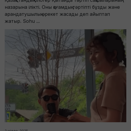
назарына ілікті. Оны қоғамдық тәртіпті бұзды және
арандатушылық әрекет жасады деп айыптап
жатыр. Sohu ...
2 шілде, 2025