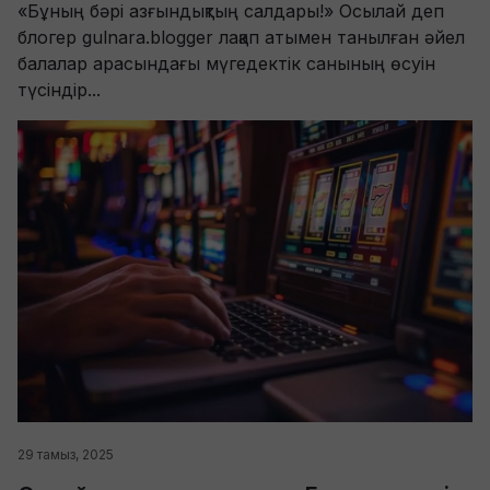
«Бұның бәрі азғындықтың салдары!» Осылай деп
блогер gulnara.blogger лақап атымен танылған әйел
балалар арасындағы мүгедектік санының өсуін
түсіндір...
29 тамыз, 2025