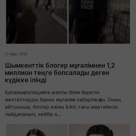
21 сәуір, 2025
Шымкенттік блогер мұғалімнен 1,2
миллион теңге бопсалады деген
күдікке ілінді
Қалалық полицияға жалпы білім беретін
мектептердің бірінің мұғалімі хабарласқан. Оның
айтуынша, блогер өзінің БАҚ-тағы мәртебесін
пайдаланып, кейбір к...