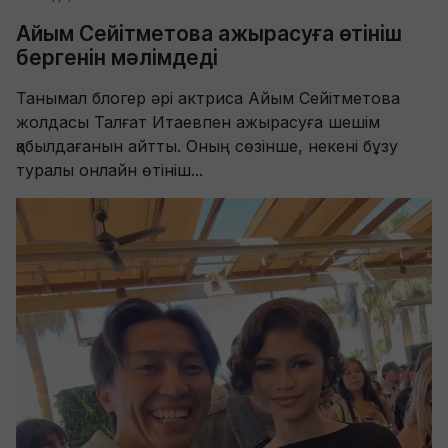
Айым Сейітметова ажырасуға өтініш
бергенін мәлімдеді
Танымал блогер әрі актриса Айым Сейітметова
жолдасы Талғат Итаевпен ажырасуға шешім
қабылдағанын айтты. Оның сөзінше, некені бұзу
туралы онлайн өтініш...