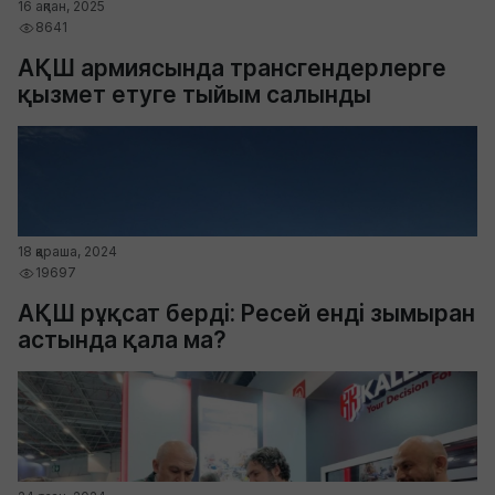
16 ақпан, 2025
8641
АҚШ армиясында трансгендерлерге
қызмет етуге тыйым салынды
18 қараша, 2024
19697
АҚШ рұқсат берді: Ресей енді зымыран
астында қала ма?