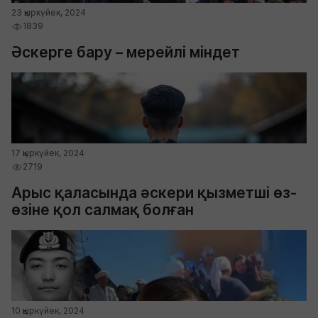
23 қыркүйек, 2024
1839
Әскерге бару – мерейлі міндет
17 қыркүйек, 2024
2719
Арыс қаласында әскери қызметші өз-
өзіне қол салмақ болған
10 қыркүйек, 2024