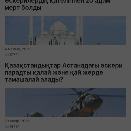
Әскерилердің қателігінен 20 адам
мерт болды
4 мамыр, 2025
17744
Қазақстандықтар Астанадағы әскери
парадты қалай және қай жерде
тамашалай алады?
28 сәуір, 2025
14431