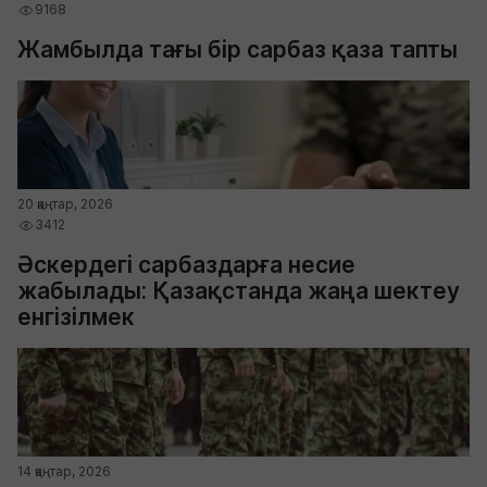
9168
Жамбылда тағы бір сарбаз қаза тапты
20 қаңтар, 2026
3412
Әскердегі сарбаздарға несие
жабылады: Қазақстанда жаңа шектеу
енгізілмек
14 қаңтар, 2026