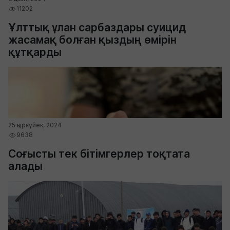
11202
Ұлттық ұлан сарбаздары суицид
жасамақ болған қыздың өмірін
құтқарды
25 қыркүйек, 2024
9638
Соғысты тек бітімгерлер тоқтата
алады