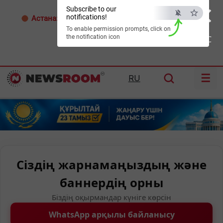
×
Subscribe to our
notifications!
Астана:
26°C
Алматы:
35°C
Шымкент:
38°C
To enable permission prompts, click on
the notification icon
ESC
☰
RU
Сіздің жарнамаңыздың және
баннердің орны
Біздің оқырмандар күніге көрсін
WhatsApp арқылы байланысу