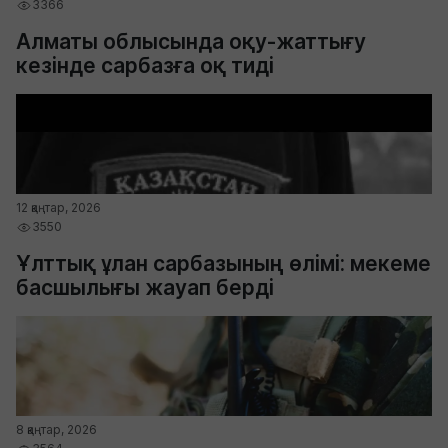
3366
Алматы облысында оқу-жаттығу
кезінде сарбазға оқ тиді
12 қаңтар, 2026
3550
Ұлттық ұлан сарбазының өлімі: мекеме
басшылығы жауап берді
8 қаңтар, 2026