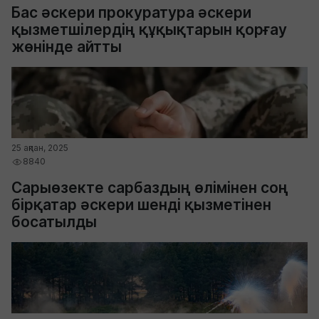
Бас әскери прокуратура әскери
қызметшілердің құқықтарын қорғау
жөнінде айтты
25 ақпан, 2025
8840
Сарыөзекте сарбаздың өлімінен соң
бірқатар әскери шенді қызметінен
босатылды