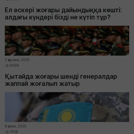
Ел әскері жоғары дайындыққа көшті:
алдағы күндері бізді не күтіп тұр?
2 қараша, 2025
6058
Қытайда жоғары шенді генералдар
жаппай жоғалып жатыр
8 қазан, 2025
7518