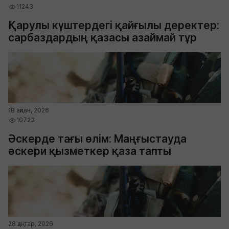
11243
Қарулы күштердегі қайғылы деректер:
сарбаздардың қазасы азаймай тұр
18 ақпан, 2026
10723
Әскерде тағы өлім: Маңғыстауда
әскери қызметкер қаза тапты
28 қаңтар, 2026