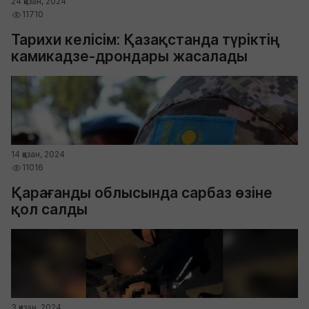
24 қазан, 2024
11710
Тарихи келісім: Қазақстанда түріктің
камикадзе-дрондары жасалады
14 қазан, 2024
11016
Қарағанды облысында сарбаз өзіне
қол салды
3 қазан, 2024