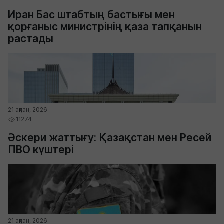
Иран Бас штабтың бастығы мен
қорғаныс министрінің қаза тапқанын
растады
21 ақпан, 2026
11274
Әскери жаттығу: Қазақстан мен Ресей
ПВО күштері
21 ақпан, 2026