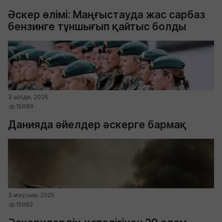
Әскер өлімі: Маңғыстауда жас сарбаз
бензинге тұншығып қайтыс болды
3 шілде, 2025
15689
Данияда әйелдер әскерге бармақ
3 маусым, 2025
15982