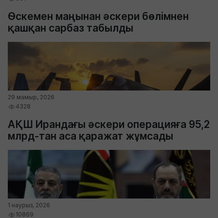
Өскемен маңынан әскери бөлімнен
қашқан сарбаз табылды
29 мамыр, 2026
4328
АҚШ Ирандағы әскери операцияға 95,2
млрд-тан аса қаражат жұмсады
1 наурыз, 2026
10869