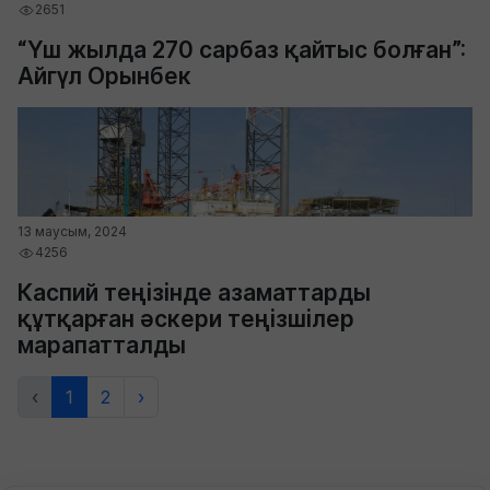
2651
“Үш жылда 270 сарбаз қайтыс болған”:
Айгүл Орынбек
13 маусым, 2024
4256
Каспий теңізінде азаматтарды
құтқарған әскери теңізшілер
марапатталды
‹
1
2
›