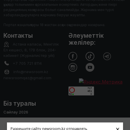
құқықтар толығымен қорғалатынын ескертеміз. Автордың жеке пікірі
редакцияның көзқарасы болып саналмайды. Жарнама мен түрлі
хабарландыруларға жарнама беруші жауапты.
Портал жаңалықтары 18 жастан асқан оқырмандар назарына.
Контакты
Әлеуметтік
желілер:
Астана каласы, Менгілік
Ел кешесі, 8, 17В блок, 204-
кабинет (Журналистер уйі)
+7 705 721 8114
info@newsroom.kz
newsroomqaz@gmail.com
Біз туралы
Сайлау 2026
Редакция
Пайдаланушы тәжірибесін жақсарту
×
Сайтты қолдану ережесі
Разрешите сайту newsroom.kz отправлять