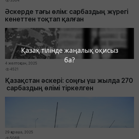
3564
Әскерде тағы өлім: сарбаздың жүрегі
кенеттен тоқтап қалған
Қазақ тілінде жаңалық оқисыз
ба?
4 желтоқсан, 2025
4521
Қазақстан әскері: соңғы үш жылда 270
сарбаздың өлімі тіркелген
29 қараша, 2025
5068