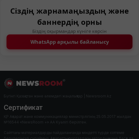
Сіздің жарнамаңыздың және
баннердің орны
Біздің оқырмандар күніге көрсін
WhatsApp арқылы байланысу
Бүгінгі Қазақстан және әлемдегі жаңалықтар | Newsroom.kz
Сертификат
ҚР Ақпарат және коммуникациялар министрлігінің 25.05.2017 жылдан
№16544 «NewsRoom +» АА Куәлігі берілген.
Сайттағы материалдарды пайдаланғанда міндетті түрде сілтеме
берулеріңізді сұраймыз. Ақпараттық порталдағы авторлық және басқа да