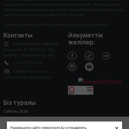
да құқықтар толығымен қорғалатынын ескертеміз. Автордың жеке
пікірі редакцияның көзқарасы болып саналмайды. Жарнама мен түрлі
хабарландыруларға жарнама беруші жауапты.
Портал жаңалықтары 18 жастан асқан оқырмандар назарына.
Контакты
Әлеуметтік
желілер:
Астана каласы, Менгілік
Ел кешесі, 8, 17В блок, 204-
кабинет (Журналистер уйі)
+7 705 721 8114
info@newsroom.kz
newsroomqaz@gmail.com
Біз туралы
Сайлау 2026
Редакция
Пайдаланушы тәжірибесін жақсарту
×
Сайтты қолдану ережесі
Разрешите сайту newsroom.kz отправлять