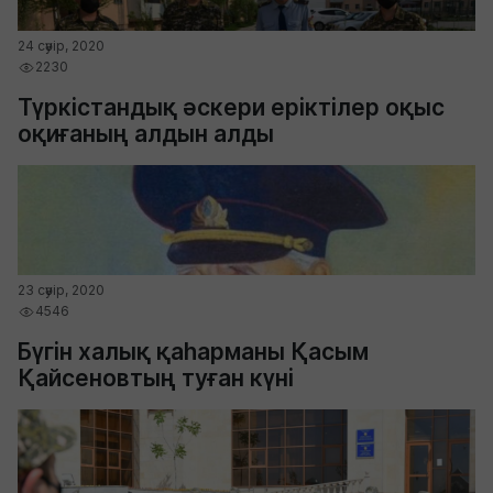
24 сәуір, 2020
2230
Түркістандық әскери еріктілер оқыс
оқиғаның алдын алды
23 сәуір, 2020
4546
Бүгін халық қаһарманы Қасым
Қайсеновтың туған күні