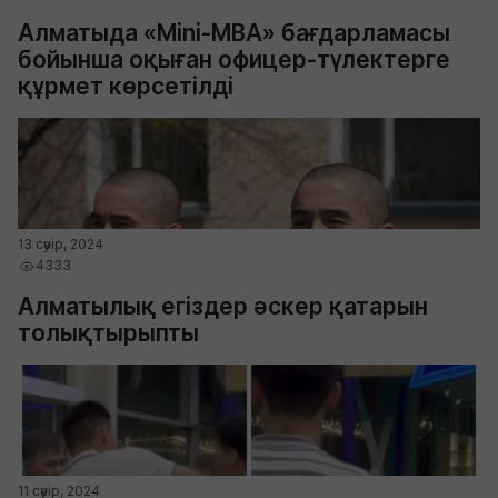
Алматыда «Mini-MBA» бағдарламасы
бойынша оқыған офицер-түлектерге
құрмет көрсетілді
13 сәуір, 2024
4333
Алматылық егіздер әскер қатарын
толықтырыпты
11 сәуір, 2024