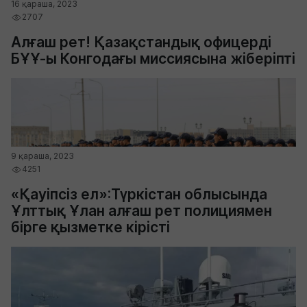
16 қараша, 2023
2707
Алғаш рет! Қазақстандық офицерді
БҰҰ-ы Конгодағы миссиясына жіберіпті
9 қараша, 2023
4251
«Қауіпсіз ел»:Түркістан облысында
Ұлттық Ұлан алғаш рет полициямен
бірге қызметке кірісті