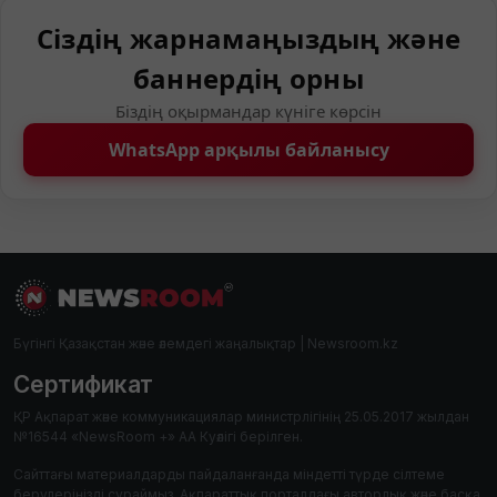
Сіздің жарнамаңыздың және
баннердің орны
Біздің оқырмандар күніге көрсін
WhatsApp арқылы байланысу
Бүгінгі Қазақстан және әлемдегі жаңалықтар | Newsroom.kz
Сертификат
ҚР Ақпарат және коммуникациялар министрлігінің 25.05.2017 жылдан
№16544 «NewsRoom +» АА Куәлігі берілген.
Сайттағы материалдарды пайдаланғанда міндетті түрде сілтеме
берулеріңізді сұраймыз. Ақпараттық порталдағы авторлық және басқа