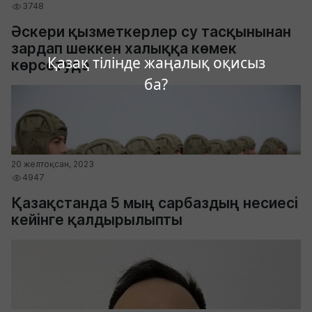
3748
Әскери қызметкерлер су тасқынынан
зардап шеккен халыққа көмек
Қазақ тілінде жаңалық оқисыз
көрсетуде
ба?
20 желтоқсан, 2023
4947
Қазақстанда 5 мың сарбаздың несиесі
кейінге қалдырылыпты