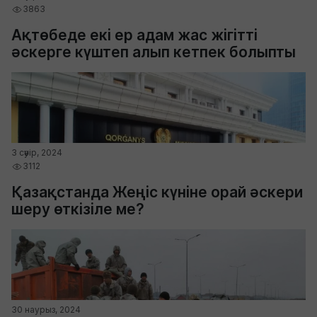
3863
Ақтөбеде екі ер адам жас жігітті
әскерге күштеп алып кетпек болыпты
3 сәуір, 2024
3112
Қазақстанда Жеңіс күніне орай әскери
шеру өткізіле ме?
30 наурыз, 2024