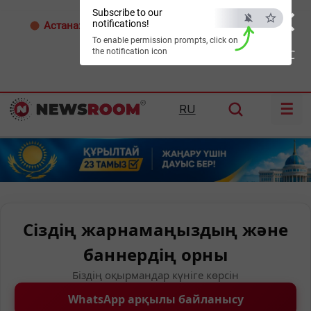
×
Subscribe to our
notifications!
Астана:
32°C
Алматы:
35°C
Шымкент:
36°C
To enable permission prompts, click on
the notification icon
ESC
☰
RU
Сіздің жарнамаңыздың және
баннердің орны
Біздің оқырмандар күніге көрсін
WhatsApp арқылы байланысу