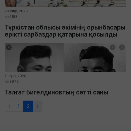
20 сәуір, 2020
2193
Түркістан облысы әкімінің орынбасары
ерікті сарбаздар қатарына қосылды
11 сәуір, 2020
3979
Талғат Бигелдиновтың сәтті саны
‹
1
2
›