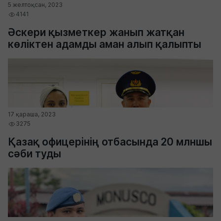
5 желтоқсан, 2023
4141
Әскери қызметкер жанып жатқан
көліктен адамды аман алып қалыпты
17 қараша, 2023
3275
Қазақ офицерінің отбасында 20 млншы
сәби туды