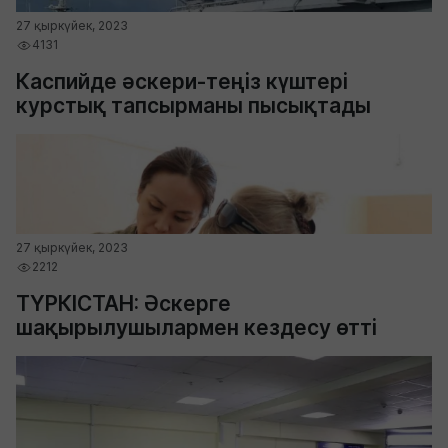
27 қыркүйек, 2023
4131
Каспийде әскери-теңіз күштері
курстық тапсырманы пысықтады
27 қыркүйек, 2023
2212
ТҮРКІСТАН: Әскерге
шақырылушылармен кездесу өтті