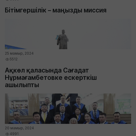
Бітімгершілік – маңызды миссия
25 мамыр, 2024
5512
Ақкөл қаласында Сағадат
Нұрмағамбетовке ескерткіш
ашылыпты
20 мамыр, 2024
4991