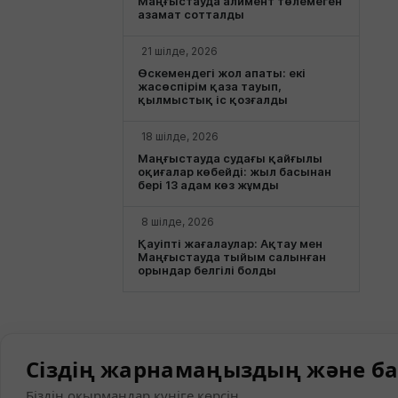
Маңғыстауда алимент төлемеген
азамат сотталды
21 шілде, 2026
Өскемендегі жол апаты: екі
жасөспірім қаза тауып,
қылмыстық іс қозғалды
18 шілде, 2026
Маңғыстауда судағы қайғылы
оқиғалар көбейді: жыл басынан
бері 13 адам көз жұмды
8 шілде, 2026
Қауіпті жағалаулар: Ақтау мен
Маңғыстауда тыйым салынған
орындар белгілі болды
Сіздің жарнамаңыздың және ба
Біздің оқырмандар күніге көрсін