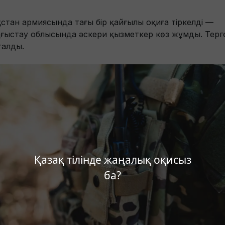
ақстан армиясында тағы бір қайғылы оқиға тіркелді —
ғыстау облысында әскери қызметкер көз жұмды. Терг
талды.
Қазақ тілінде жаңалық оқисыз
ба?