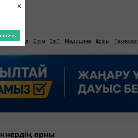
×
ент:
31°C
решить
Сараптама
Білім
ЗжТ
Медицина
Қаржы
Технолог
ннердің орны