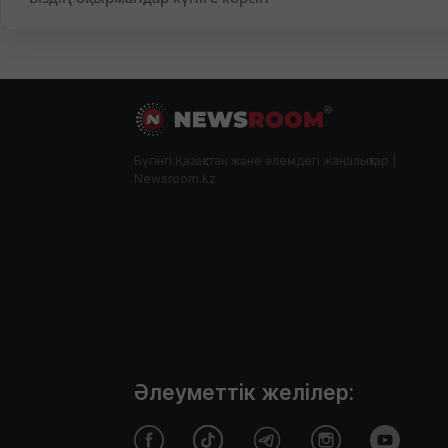
Бүгінгі Қазақстан және әлемдегі жаңалықтар |
Newsroom.kz
Әлеуметтік желілер: