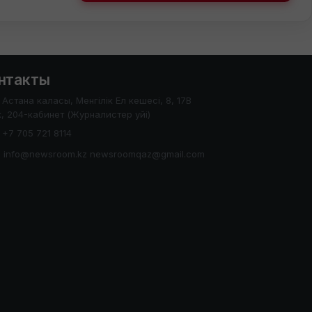
нтакты
Астана каласы, Менгілік Ел кешесі, 8, 17В
, 204-кабинет (Журналистер уйі)
+7 705 721 8114
info@newsroom.kz newsroomqaz@gmail.com