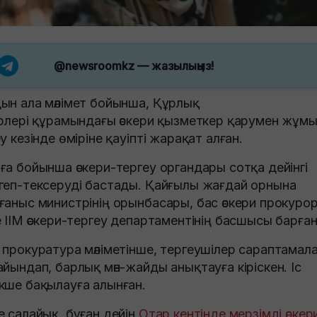
@newsroomkz
— жазылыңыз!
ын ала мәлімет бойынша, Құрлық
ерлері құрамындағы әскери қызметкер қарумен жұм
еу кезінде өміріне қауіпті жарақат алған.
ға бойынша әскери-тергеу органдары сотқа дейінгі
геп-тексеруді бастады. Қайғылы жағдай орнына
ғаныс министрінің орынбасары, бас әскери прокуро
е ІІМ әскери-тергеу департаментінің басшысы барған
 прокуратура мәліметінше, тергеушілер сараптамал
айындап, барлық мән-жайды анықтауға кіріскен. Іс
кше бақылауға алынған.
е салайық, бұған дейін
Отар кентінде мерзімді әскер