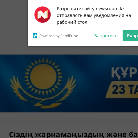
Subscribe to our
Разрешите сайту newsroom.kz
notifications!
отправлять вам уведомления на
To enable permission prompts, click on
Астана:
22°C
Алматы:
28°C
Шымк
рабочий стол
the notification icon
Запретить
Раз
Powered by SendPulse
Елорда
Сіздің жарнамаңыздың және ба