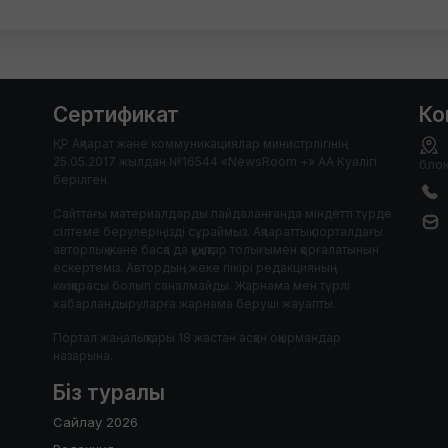
Сертификат
Ко
ҚР Ақпарат және коммуникациялар министрлігінің
25.05.2017 жылдан №16544 «NewsRoom +» АА Куәлігі
блок
берілген.
Сайттағы материалдарды пайдаланғанда міндетті түрде
сілтеме берулеріңізді сұраймыз. Ақпараттық порталдағы
авторлық және басқа да құқықтар толығымен қорғалатынын
ескертеміз. Автордың жеке пікірі редакцияның
көзқарасы болып саналмайды. Жарнама мен түрлі
хабарландыруларға жарнама беруші жауапты.
Портал жаңалықтары 18 жастан асқан оқырмандар
назарына.
Біз туралы
Сайлау 2026