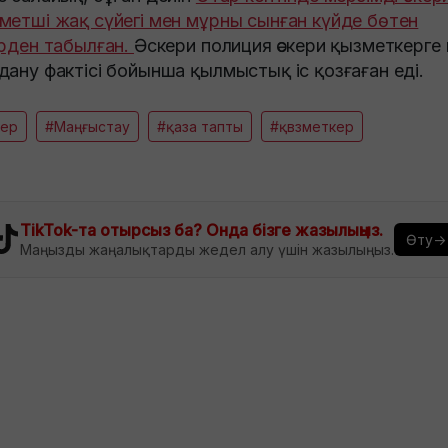
метші жақ сүйегі мен мұрны сынған күйде бөтен
ерден табылған.
Әскери полиция әскери қызметкерге
дану фактісі бойынша қылмыстық іс қозғаған еді.
кер
#Маңғыстау
#қаза тапты
#қвзметкер
TikTok-та отырсыз ба? Онда бізге жазылыңыз.
Өту→
Маңызды жаңалықтарды жедел алу үшін жазылыңыз.