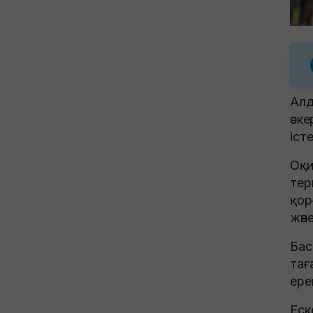
Алд
әск
іст
Оқи
тер
қор
жән
Бас
тағ
ере
Еск