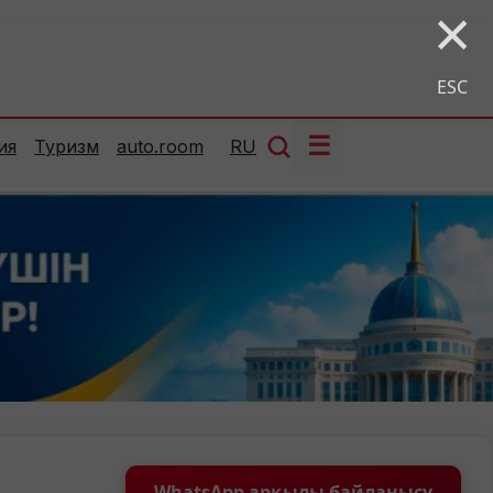
×
ESC
☰
ия
Туризм
auto.room
RU
WhatsApp арқылы байланысу