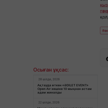
қыз
пәт
қол
#әс
Осыған ұқсас:
28 шілде, 2026
Ақтауда өткен «ӘDILET EVENT»
Open Air кешіне 10 мыңнан астам
адам жиналды
22 шілде, 2026