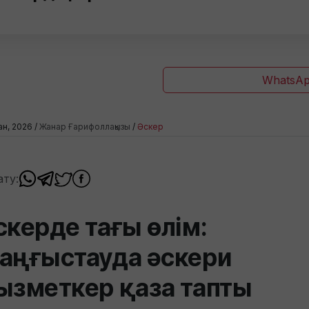
WhatsAp
пан, 2026 /
Жанар Ғарифоллақызы
/
Әскер
ату:
скерде тағы өлім:
аңғыстауда әскери
ызметкер қаза тапты