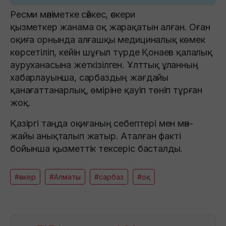
Ресми мәліметке сәйкес, әскери
қызметкер жанама оқ жарақатын алған. Оған
оқиға орнында алғашқы медициналық көмек
көрсетіліп, кейін шұғыл түрде Қонаев қалалық
ауруханасына жеткізілген. Ұлттық ұланның
хабарлауынша, сарбаздың жағдайы
қанағаттанарлық, өміріне қауіп төніп тұрған
жоқ.
Қазіргі таңда оқиғаның себептері мен мән-
жайы анықталып жатыр. Аталған факті
бойынша қызметтік тексеріс басталды.
#әскер
#Алматы
#сарбаз
#оқ