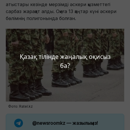
атыстары кезінде мерзімді әскери қызметтегі
сарбаз жарақат алды. Оқиға 13 қаңтар күні әскери
бөлімнің полигонында болған.
Қазақ тілінде жаңалық оқисыз
ба?
Фото: Ratel.kz
@newsroomkz
— жазылыңыз!