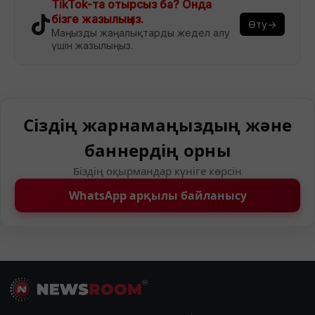
TikTok-та отырсыз ба? Онда
бізге жазылыңыз.
Өту→
Маңызды жаңалықтарды жедел алу
үшін жазылыңыз.
Сіздің жарнамаңыздың және
баннердің орны
Біздің оқырмандар күніге көрсін
WhatsApp арқылы байланысу