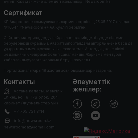
Бүгінгі Қазақстан және әлемдегі жаңалықтар | Newsroom.kz
Сертификат
ҚР Ақпарат және коммуникациялар министрлігінің 25.05.2017 жылдан
№16544 «NewsRoom +» АА Куәлігі берілген.
Сайттағы материалдарды пайдаланғанда міндетті түрде сілтеме
берулеріңізді сұраймыз. Ақпараттық порталдағы авторлық және басқа да
құқықтар толығымен қорғалатынын ескертеміз. Автордың жеке пікірі
редакцияның көзқарасы болып саналмайды. Жарнама мен түрлі
хабарландыруларға жарнама беруші жауапты.
Портал жаңалықтары 18 жастан асқан оқырмандар назарына.
Контакты
Әлеуметтік
желілер:
Астана каласы, Менгілік
Ел кешесі, 8, 17В блок, 204-
кабинет (Журналистер уйі)
+7 705 721 8114
info@newsroom.kz
newsroomqaz@gmail.com