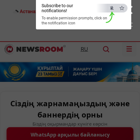
×
Subscribe to our
notifications!
Астана:
15°C
Алматы:
24°C
Шымкент:
27°C
To enable permission prompts, click on
the notification icon
ESC
☰
RU
Сіздің жарнамаңыздың және
баннердің орны
Біздің оқырмандар күніге көрсін
WhatsApp арқылы байланысу