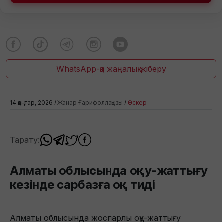
WhatsApp-қа жаңалық жіберу
14 қаңтар, 2026 /
Жанар Ғарифоллақызы
/
Әскер
Тарату:
Алматы облысында оқу-жаттығу
кезінде сарбазға оқ тиді
Алматы облысында жоспарлы оқу-жаттығу