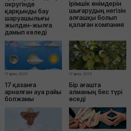
ірімшік өнімдерін
округінде
шығарудың негізін
қарқынды бау
алғашқы болып
шаруашылығы
қалаған компания
жылдан-жылға
дамып келеді
17 қазан, 2023
17 қазан, 2023
17 қазанға
Бір ағашта
арналған ауа райы
алманың бес түрі
болжамы
өседі