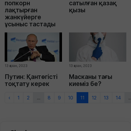
попкорн
сатылған қазақ
лақтырған
қызы
жанкүйерге
ұсыныс тастады
13 қазан, 2023
13 қазан, 2023
Путин: Қантөгісті
Масканы тағы
тоқтату керек
киеміз бе?
‹
1
2
...
8
9
10
11
12
13
14
..