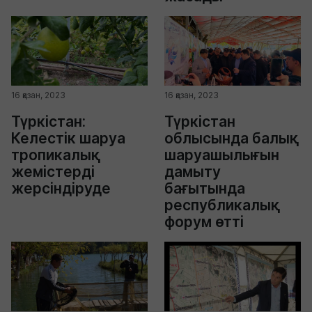
16 қазан, 2023
16 қазан, 2023
Түркістан:
Түркістан
Келестік шаруа
облысында балық
тропикалық
шаруашылығын
жемістерді
дамыту
жерсіндіруде
бағытында
республикалық
форум өтті