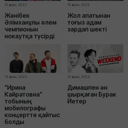
15 қазан, 2023
15 қазан, 2023
Жәнібек
Жол апатынан
Әлімханұлы әлем
тоғыз адам
чемпионын
зардап шекті
нокаутқа түсірді
14 қазан, 2023
14 қазан, 2023
“Ирина
Димашпен ән
Кайратовна”
шырқаған Бурак
тобының
Йетер
мобилографы
концертте қайтыс
болды