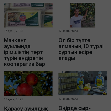
17 қазан, 2023
17 қазан, 2023
Манкент
Ол бір түпте
ауылында
алманың 10 түрлі
ірімшіктің төрт
сұрпын өсіре
түрін өндіретін
алады
кооператив бар
17 қазан, 2023
17 қазан, 2023
Өңірде сыр-
Қарасу ауылдық