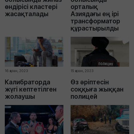
өндірісі кластері
орталық
жасақталады
Азиядағы ең ірі
трансформатор
құрастырылды
16 қазан, 2023
15 қазан, 2023
Калибраторда
Өз әріптесін
жүгі кептетілген
соққыға жыққан
жолаушы
полицей