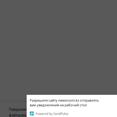
Разрешите сайту newsroom.kz отправлять
вам уведомления на рабочий стол
Пайдаланушы тәжірибесін жақсарту мақсатында біз cook
Powered by SendPulse
файлдарын пайдаланамыз. Сайтты әрі қарай қолдану арқы