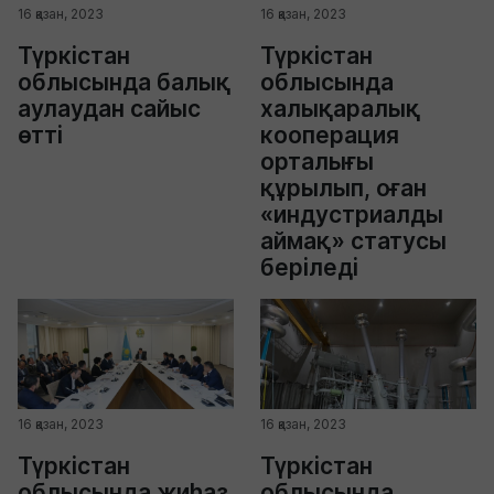
16 қазан, 2023
16 қазан, 2023
Түркістан
Түркістан
облысында балық
облысында
аулаудан сайыс
халықаралық
өтті
кооперация
орталығы
құрылып, оған
«индустриалды
аймақ» статусы
беріледі
16 қазан, 2023
16 қазан, 2023
Түркістан
Түркістан
облысында жиһаз
облысында