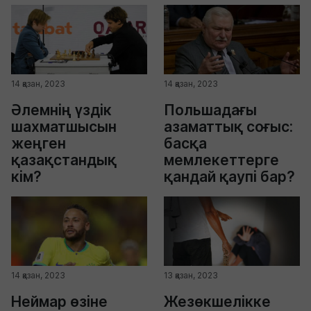
14 қазан, 2023
14 қазан, 2023
Әлемнің үздік
Польшадағы
шахматшысын
азаматтық соғыс:
жеңген
басқа
қазақстандық
мемлекеттерге
кім?
қандай қаупі бар?
14 қазан, 2023
13 қазан, 2023
Неймар өзіне
Жезөкшелікке