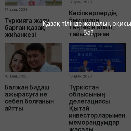
17 қазан, 2023
17 қазан, 2023
Кәсіпкерлердің
5миллион
Түркияға жаяу
Қазақ тілінде жаңалық оқисы
теңгесін алып,
барған қазақ
ба?
тайып тұрған
жиһанкезі
16 қазан, 2023
16 қазан, 2023
Балжан Бидаш
Түркістан
ажырасуға не
облысының
себеп болғанын
делегациясы
айтты
Қытай
инвесторларымен
меморандумдар
жасады