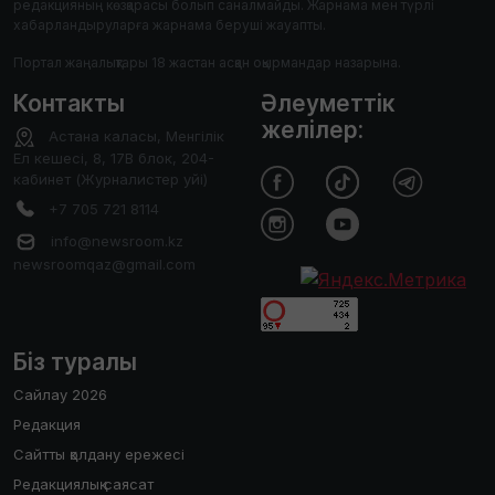
редакцияның көзқарасы болып саналмайды. Жарнама мен түрлі
хабарландыруларға жарнама беруші жауапты.
Портал жаңалықтары 18 жастан асқан оқырмандар назарына.
Контакты
Әлеуметтік
желілер:
Астана каласы, Менгілік
Ел кешесі, 8, 17В блок, 204-
кабинет (Журналистер уйі)
+7 705 721 8114
info@newsroom.kz
newsroomqaz@gmail.com
Біз туралы
Сайлау 2026
Редакция
Сайтты қолдану ережесі
Редакциялық саясат