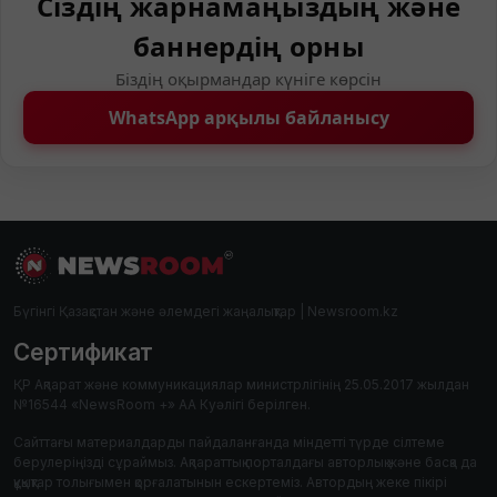
Сіздің жарнамаңыздың және
баннердің орны
Біздің оқырмандар күніге көрсін
WhatsApp арқылы байланысу
Бүгінгі Қазақстан және әлемдегі жаңалықтар | Newsroom.kz
Сертификат
ҚР Ақпарат және коммуникациялар министрлігінің 25.05.2017 жылдан
№16544 «NewsRoom +» АА Куәлігі берілген.
Сайттағы материалдарды пайдаланғанда міндетті түрде сілтеме
берулеріңізді сұраймыз. Ақпараттық порталдағы авторлық және басқа да
құқықтар толығымен қорғалатынын ескертеміз. Автордың жеке пікірі