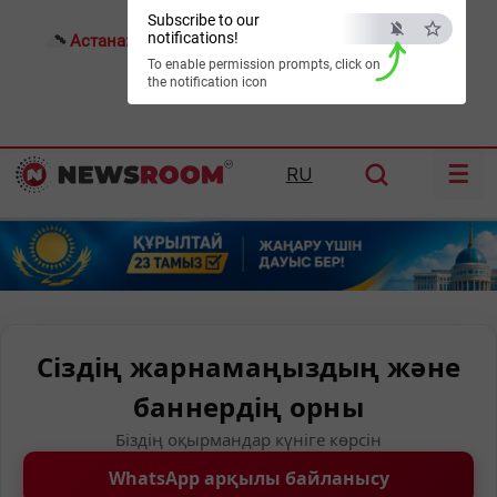
Subscribe to our
notifications!
Астана:
19°C
Алматы:
27°C
Шымкент:
31°C
To enable permission prompts, click on
the notification icon
☰
RU
Сіздің жарнамаңыздың және
баннердің орны
Біздің оқырмандар күніге көрсін
WhatsApp арқылы байланысу