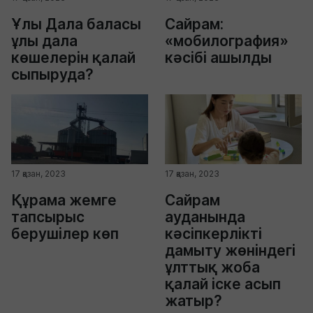
Ұлы Дала баласы
Сайрам:
ұлы дала
«мобилография»
көшелерін қалай
кәсібі ашылды
сыпыруда?
17 қазан, 2023
17 қазан, 2023
Құрама жемге
Сайрам
тапсырыс
ауданында
берушілер көп
кәсіпкерлікті
дамыту жөніндегі
ұлттық жоба
қалай іске асып
жатыр?