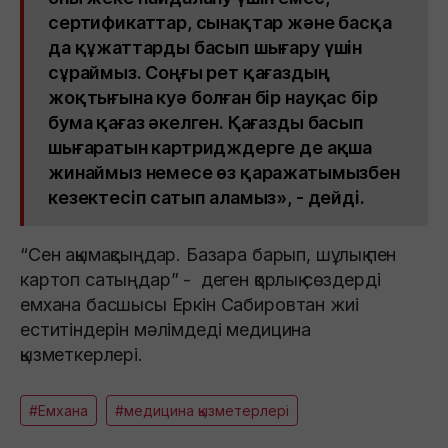
сертификаттар, сынақтар және басқа
да құжаттарды басып шығару үшін
сұраймыз. Соңғы рет қағаздың
жоқтығына куә болған бір науқас бір
бума қағаз әкелген. Қағазды басып
шығаратын картридждерге де ақша
жинаймыз немесе өз қаражатымызбен
кезектесіп сатып аламыз», - дейді.
“Сен ақымақсыңдар. Базара барып, шұлық пен
картоп сатыңдар” - деген қорлық сөздерді
емхана басшысы Еркін Сабировтан жиі
еститіндерін мәлімдеді медицина
қызметкерлері.
#Емхана
#медицина қызметерлері