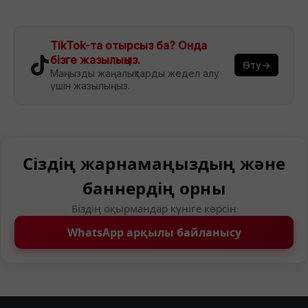
TikTok-та отырсыз ба? Онда
бізге жазылыңыз.
Өту→
Маңызды жаңалықтарды жедел алу
үшін жазылыңыз.
Сіздің жарнамаңыздың және
баннердің орны
Біздің оқырмандар күніге көрсін
WhatsApp арқылы байланысу