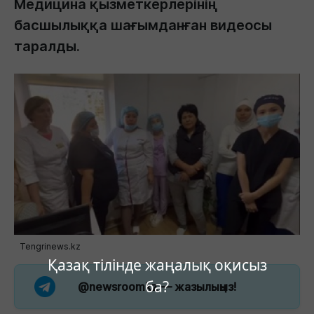
Медицина қызметкерлерінің
басшылыққа шағымданған видеосы
таралды.
Tengrinews.kz
Қазақ тілінде жаңалық оқисыз
ба?
@newsroomkz
— жазылыңыз!