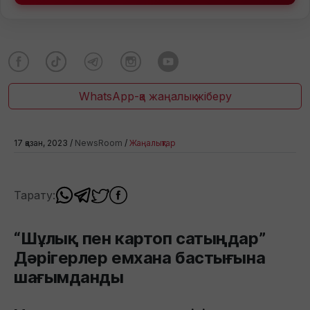
WhatsApp-қа жаңалық жіберу
17 қазан, 2023 /
NewsRoom
/
Жаңалықтар
Тарату:
“Шұлық пен картоп сатыңдар”
Дәрігерлер емхана бастығына
шағымданды