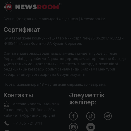
Бүгінгі Қазақстан және әлемдегі жаңалықтар | Newsroom.kz
Сертификат
ҚР Ақпарат және коммуникациялар министрлігінің 25.05.2017 жылдан
№16544 «NewsRoom +» АА Куәлігі берілген.
Сайттағы материалдарды пайдаланғанда міндетті түрде сілтеме
берулеріңізді сұраймыз. Ақпараттық порталдағы авторлық және басқа да
құқықтар толығымен қорғалатынын ескертеміз. Автордың жеке пікірі
редакцияның көзқарасы болып саналмайды. Жарнама мен түрлі
хабарландыруларға жарнама беруші жауапты.
Портал жаңалықтары 18 жастан асқан оқырмандар назарына.
Контакты
Әлеуметтік
желілер:
Астана каласы, Менгілік
Ел кешесі, 8, 17В блок, 204-
кабинет (Журналистер уйі)
+7 705 721 8114