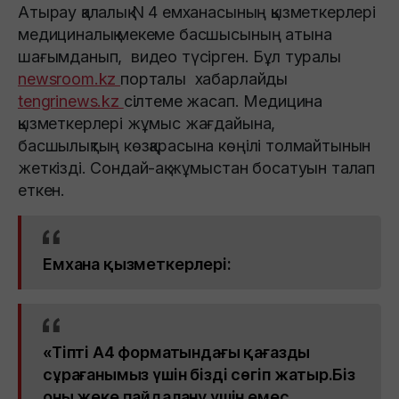
Атырау қалалық N 4 емханасының қызметкерлері
медициналық мекеме басшысының атына
шағымданып, видео түсірген. Бұл туралы
newsroom.kz
порталы хабарлайды
tengrinews.kz
сілтеме жасап. Медицина
қызметкерлері жұмыс жағдайына,
басшылықтың көзқарасына көңілі толмайтынын
жеткізді. Сондай-ақ жұмыстан босатуын талап
еткен.
Емхана қызметкерлері:
«Тіпті А4 форматындағы қағазды
сұрағанымыз үшін бізді сөгіп жатыр.Біз
оны жеке пайдалану үшін емес,