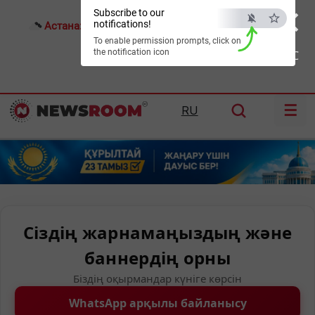
×
Subscribe to our
notifications!
Астана:
23°C
Алматы:
30°C
Шымкент:
33°C
To enable permission prompts, click on
the notification icon
ESC
☰
RU
Сіздің жарнамаңыздың және
баннердің орны
Біздің оқырмандар күніге көрсін
WhatsApp арқылы байланысу