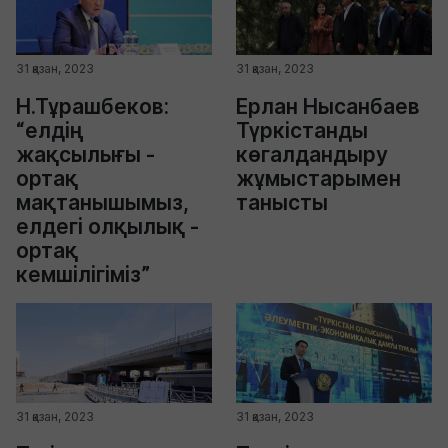
31 қазан, 2023
31 қазан, 2023
Н.Тұрашбеков:
Ерлан Нысанбаев
“елдің
Түркістанды
жақсылығы -
көгалдандыру
ортақ
жұмыстарымен
мақтанышымыз,
танысты
елдегі олқылық -
ортақ
кемшілігіміз”
31 қазан, 2023
31 қазан, 2023