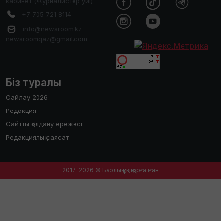
кабинет (Журналистер уйі)
+7 705 721 8114
info@newsroom.kz
newsroomqaz@gmail.com
Біз туралы
Сайлау 2026
Редакция
Сайтты қолдану ережесі
Редакциялық саясат
2017-2026 © Барлық құқық қорғалған