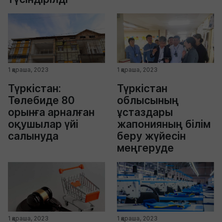
1 қараша, 2023
1 қараша, 2023
Түркістан:
Түркістан
Төлебиде 80
облысының
орынға арналған
ұстаздары
оқушылар үйі
жапонияның білім
салынуда
беру жүйесін
меңгеруде
1 қараша, 2023
1 қараша, 2023