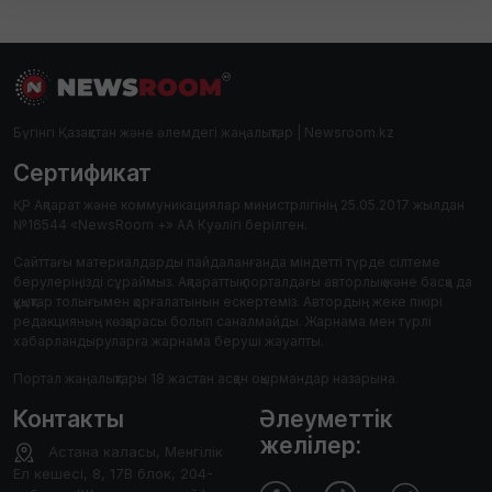
Бүгінгі Қазақстан және әлемдегі жаңалықтар | Newsroom.kz
Сертификат
ҚР Ақпарат және коммуникациялар министрлігінің 25.05.2017 жылдан
№16544 «NewsRoom +» АА Куәлігі берілген.
Сайттағы материалдарды пайдаланғанда міндетті түрде сілтеме
берулеріңізді сұраймыз. Ақпараттық порталдағы авторлық және басқа да
құқықтар толығымен қорғалатынын ескертеміз. Автордың жеке пікірі
редакцияның көзқарасы болып саналмайды. Жарнама мен түрлі
хабарландыруларға жарнама беруші жауапты.
Портал жаңалықтары 18 жастан асқан оқырмандар назарына.
Контакты
Әлеуметтік
желілер:
Астана каласы, Менгілік
Ел кешесі, 8, 17В блок, 204-