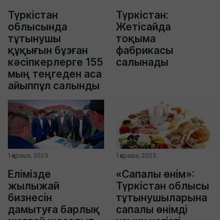
Түркістан
Түркістан:
облысында
Жетісайда
тұтынушы
тоқыма
құқығын бұзған
фабрикасы
кәсіпкерлерге 155
салынады
мың теңгеден аса
айыппұл салынды
1 қараша, 2023
1 қараша, 2023
Елімізде
«Сапалы өнім»:
жылыжай
Түркістан облысы
бизнесін
тұтынушыларына
дамытуға барлық
сапалы өнімді