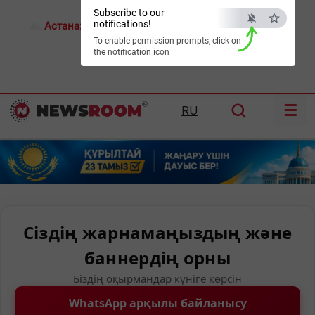
Subscribe to our
notifications!
Астана:
20°C
Алматы:
25°C
Шымкент:
30°C
To enable permission prompts, click on
the notification icon
☰
RU
Сіздің жарнамаңыздың және
баннердің орны
Біздің оқырмандар күніге көрсін
WhatsApp арқылы байланысу