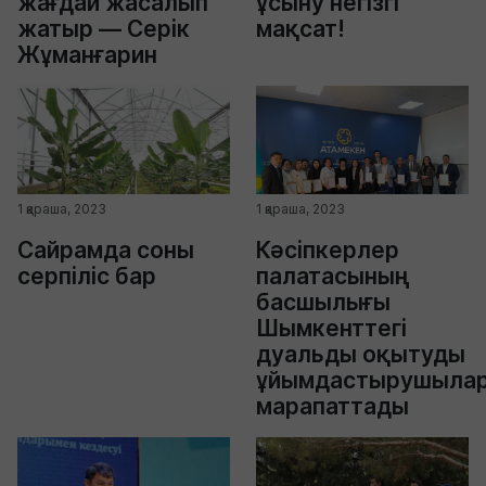
жағдай жасалып
ұсыну негізгі
жатыр — Серік
мақсат!
Жұманғарин
1 қараша, 2023
1 қараша, 2023
Сайрамда соны
Кәсіпкерлер
серпіліс бар
палатасының
басшылығы
Шымкенттегі
дуальды оқытуды
ұйымдастырушыла
марапаттады