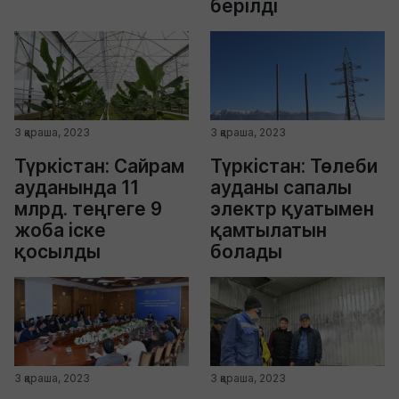
берілді
3 қараша, 2023
3 қараша, 2023
Түркістан: Сайрам
Түркістан: Төлеби
ауданында 11
ауданы сапалы
млрд. теңгеге 9
электр қуатымен
жоба іске
қамтылатын
қосылды
болады
3 қараша, 2023
3 қараша, 2023