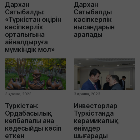
Дархан
Дархан
Сатыбалды:
Сатыбалды
«Түркістан өңірін
кәсіпкерлік
кәсіпкерлік
нысандарын
орталығына
аралады
айналдыруға
мүмкіндік мол»
3 қараша, 2023
3 қараша, 2023
Түркістан:
Инвесторлар
Ордабасылық
Түркістанда
көпбалалы ана
керамикалық
кәдесыйды кәсіп
өнімдер
еткен
шығарады