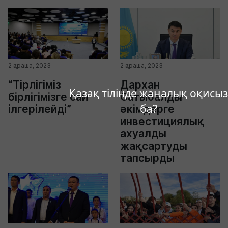
2 қараша, 2023
2 қараша, 2023
“Тірлігіміз
Дархан
Қазақ тілінде жаңалық оқисыз
бірлігімізге сай
Сатыбалды
ба?
ілгерілейді”
әкімдерге
инвестициялық
ахуалды
жақсартуды
тапсырды