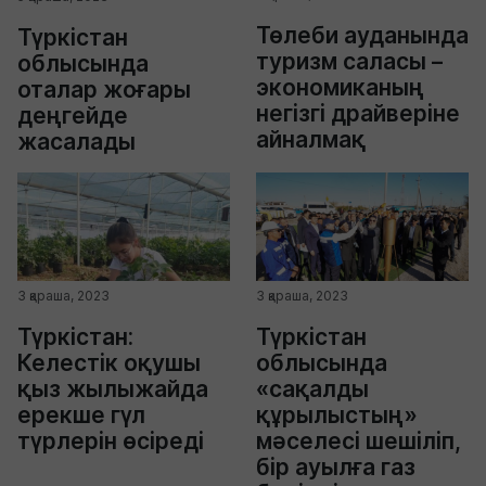
Төлеби ауданында
Түркістан
туризм саласы –
облысында
экономиканың
оталар жоғары
негізгі драйверіне
деңгейде
айналмақ
жасалады
3 қараша, 2023
3 қараша, 2023
Түркістан:
Түркістан
Келестік оқушы
облысында
қыз жылыжайда
«сақалды
ерекше гүл
құрылыстың»
түрлерін өсіреді
мәселесі шешіліп,
бір ауылға газ