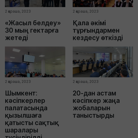
2 қараша, 2023
2 қараша, 2023
«Жасыл белдеу»
Қала әкімі
30 мың гектарға
тұрғындармен
жетеді
кездесу өткізді
2 қараша, 2023
2 қараша, 2023
Шымкент:
20-дан астам
кәсіпкерлер
кәсіпкер жаңа
палатасында
жобаларын
қызылшаға
таныстырды
қатысты сақтық
шаралары
түсіндірілді