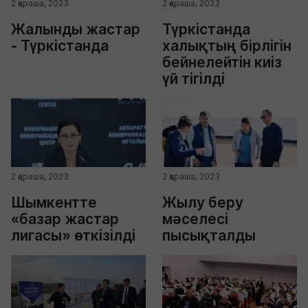
2 қараша, 2023
2 қараша, 2023
Жалынды жастар
Түркістанда
- Түркістанда
халықтың бірлігін
бейнелейтін киіз
үй тігілді
2 қараша, 2023
2 қараша, 2023
Шымкентте
Жылу беру
«базар жастар
мәселесі
лигасы» өткізілді
пысықталды