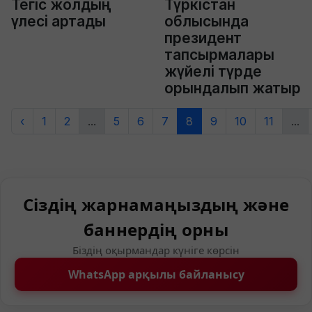
Тегіс жолдың
Түркістан
үлесі артады
облысында
президент
тапсырмалары
жүйелі түрде
орындалып жатыр
‹
1
2
...
5
6
7
8
9
10
11
...
Сіздің жарнамаңыздың және
баннердің орны
Біздің оқырмандар күніге көрсін
WhatsApp арқылы байланысу