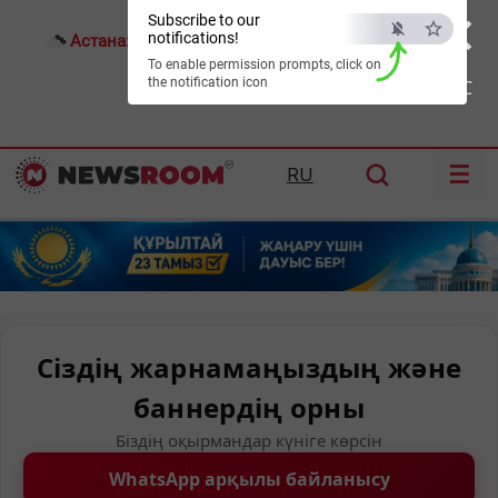
×
Subscribe to our
notifications!
Астана:
26°C
Алматы:
32°C
Шымкент:
36°C
To enable permission prompts, click on
the notification icon
ESC
☰
RU
Сіздің жарнамаңыздың және
баннердің орны
Біздің оқырмандар күніге көрсін
WhatsApp арқылы байланысу