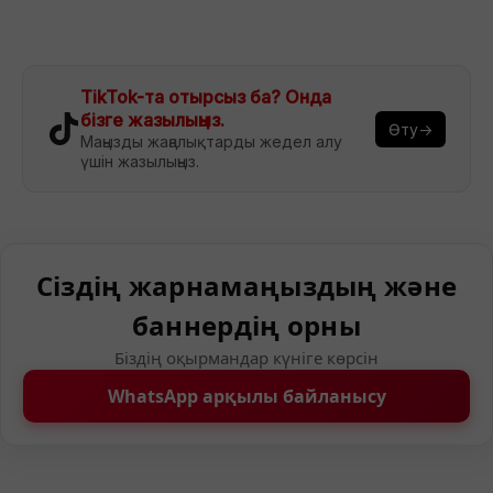
TikTok-та отырсыз ба? Онда
бізге жазылыңыз.
Өту→
Маңызды жаңалықтарды жедел алу
үшін жазылыңыз.
Сіздің жарнамаңыздың және
баннердің орны
Біздің оқырмандар күніге көрсін
WhatsApp арқылы байланысу