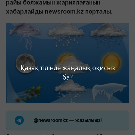
райы болжамын жариялағанын
хабарлайды newsroom.kz порталы.
Қазақ тілінде жаңалық оқисыз
ба?
@newsroomkz
— жазылыңыз!