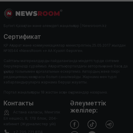
Бүгінгі Қазақстан және әлемдегі жаңалықтар | Newsroom.kz
Сертификат
ҚР Ақпарат және коммуникациялар министрлігінің 25.05.2017 жылдан
№16544 «NewsRoom +» АА Куәлігі берілген.
Сайттағы материалдарды пайдаланғанда міндетті түрде сілтеме
берулеріңізді сұраймыз. Ақпараттық порталдағы авторлық және басқа да
құқықтар толығымен қорғалатынын ескертеміз. Автордың жеке пікірі
редакцияның көзқарасы болып саналмайды. Жарнама мен түрлі
хабарландыруларға жарнама беруші жауапты.
Портал жаңалықтары 18 жастан асқан оқырмандар назарына.
Контакты
Әлеуметтік
желілер:
Астана каласы, Менгілік
Ел кешесі, 8, 17В блок, 204-
кабинет (Журналистер уйі)
+7 705 721 8114