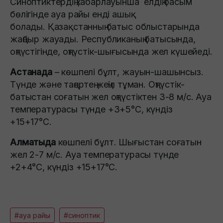
Синоптиктердің хабарлауынша елдің басым
бөлігінде ауа райы енді ашық
болады. Қазақстанның батыс облыстарында
жаңбыр жауады. Республиканың батысында,
оңтүстігінде, оңтүстік-шығысында жел күшейеді.
Астанада
– көшпелі бұлт, жауын-шашынсыз.
Түнде және таңертең жеңіл тұман. Оңтүстік-
батыстан соғатын жел оңтүстіктен 3-8 м/с. Ауа
температурасы түнде +3+5°С, күндіз
+15+17°С.
Алматыда
көшпелі бұлт. Шығыстан соғатын
жел 2-7 м/с. Ауа температурасы түнде
+2+4°С, күндіз +15+17°С.
#ауа райы
#синоптик