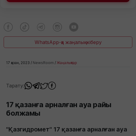
WhatsApp-қа жаңалық жіберу
17 қазан, 2023 /
NewsRoom
/
Жаңалықтар
Тарату:
17 қазанға арналған ауа райы
болжамы
"Қазгидромет" 17 қазанға арналған ауа