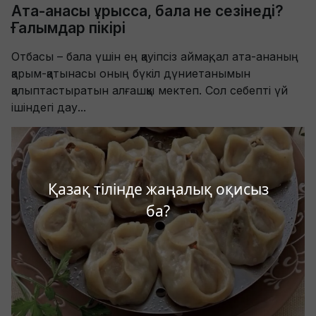
Ата-анасы ұрысса, бала не сезінеді?
Ғалымдар пікірі
Отбасы – бала үшін ең қауіпсіз аймақ, ал ата-ананың
қарым-қатынасы оның бүкіл дүниетанымын
қалыптастыратын алғашқы мектеп. Сол себепті үй
ішіндегі дау...
Қазақ тілінде жаңалық оқисыз
ба?