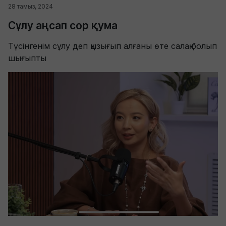
28 тамыз, 2024
Сұлу аңсап сор қума
Түсінгенім сұлу деп қызығып алғаны өте салақ болып
шығыпты