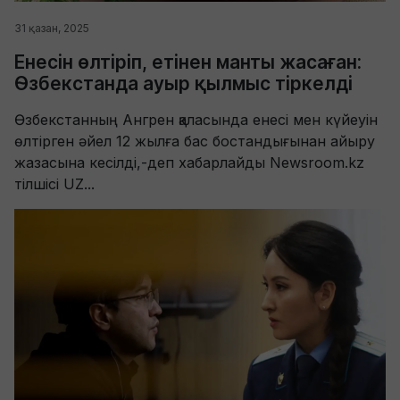
31 қазан, 2025
Енесін өлтіріп, етінен манты жасаған:
Өзбекстанда ауыр қылмыс тіркелді
Өзбекстанның Ангрен қаласында енесі мен күйеуін
өлтірген әйел 12 жылға бас бостандығынан айыру
жазасына кесілді,-деп хабарлайды Newsroom.kz
тілшісі UZ...