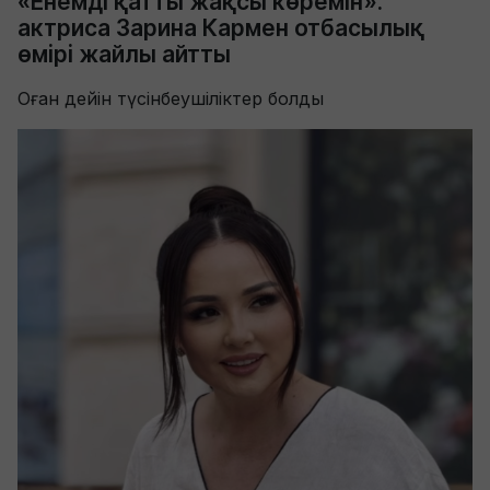
«Енемді қатты жақсы көремін»:
актриса Зарина Кармен отбасылық
өмірі жайлы айтты
Оған дейін түсінбеушіліктер болды