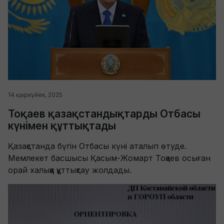
14 қыркүйек, 2025
Тоқаев қазақстандықтарды Отбасы
күнімен құттықтады
Қазақстанда бүгін Отбасы күні аталып өтуде.
Мемлекет басшысы Қасым-Жомарт Тоқаев осыған
орай халыққа құттықтау жолдады.