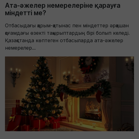
Ата-әжелер немерелеріне қарауға
міндетті ме?
Отбасыдағы қарым-қатынас пен міндеттер әрқашан
қоғамдағы өзекті тақырыптардың бірі болып келеді.
Қазақстанда көптеген отбасыларда ата-әжелер
немерелер...