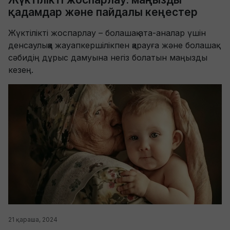
қадамдар және пайдалы кеңестер
Жүктілікті жоспарлау – болашақ ата-аналар үшін
денсаулыққа жауапкершілікпен қарауға және болашақ
сәбидің дұрыс дамуына негіз болатын маңызды
кезең.
21 қараша, 2024