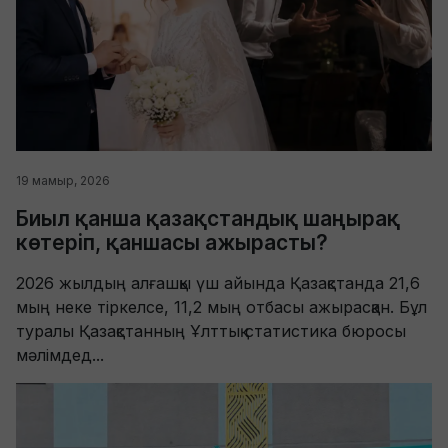
19 мамыр, 2026
Биыл қанша қазақстандық шаңырақ
көтеріп, қаншасы ажырасты?
2026 жылдың алғашқы үш айында Қазақстанда 21,6
мың неке тіркелсе, 11,2 мың отбасы ажырасқан. Бұл
туралы Қазақстанның Ұлттық статистика бюросы
мәлімдед...