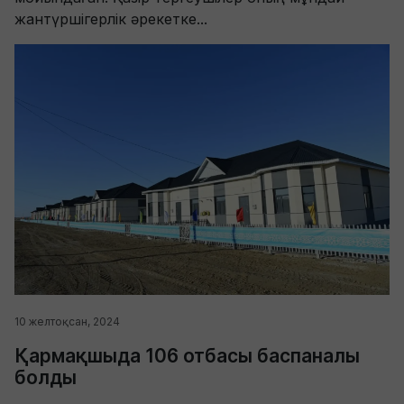
жантүршігерлік әрекетке...
10 желтоқсан, 2024
Қармақшыда 106 отбасы баспаналы
болды