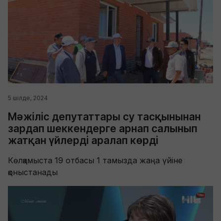
5 шілде, 2024
Мәжіліс депутаттары су тасқынынан
зардап шеккендерге арнап салынып
жатқан үйлерді аралап көрді
Көлқамыста 19 отбасы 1 тамызда жаңа үйіне
қоныстанады