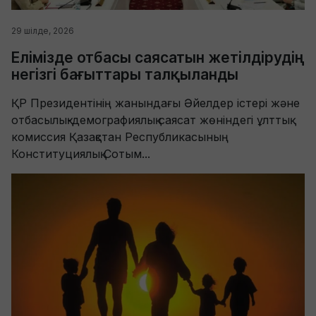
29 шілде, 2026
Елімізде отбасы саясатын жетілдірудің
негізгі бағыттары талқыланды
ҚР Президентінің жанындағы Әйелдер істері және
отбасылық-демографиялық саясат жөніндегі ұлттық
комиссия Қазақстан Республикасының
Конституциялық Сотым...