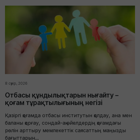
8 сәуір, 2026
Отбасы құндылықтарын нығайту –
қоғам тұрақтылығының негізі
Қазіргі қоғамда отбасы институтын қолдау, ана мен
баланы қорғау, сондай-ақ әйелдердің қоғамдағы
рөлін арттыру мемлекеттік саясаттың маңызды
бағыттарын...