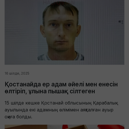
16 шілде, 2025
Қостанайда ер адам әйелі мен енесін
өлтіріп, ұлына пышақ сілтеген
15 шілде кешке Қостанай облысының Қарабалық
ауылында екі адамның өлімімен аяқталған ауыр
оқиға болды.