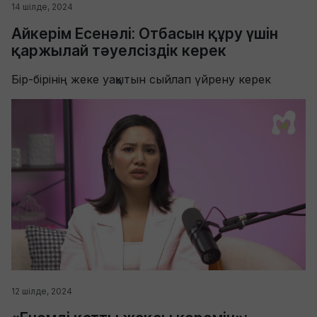
14 шілде, 2024
Айкерім Есенәлі: Отбасын құру үшін
қаржылай тәуелсіздік керек
Бір-бірінің жеке уақытын сыйлап үйрену керек
12 шілде, 2024