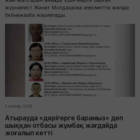
жай-жапсарын анықтау үшін өңірге барған
журналист Жанат Молдашова әлеуметтік желіде
бейнежазба жариялады.
2 қаңтар, 2026
Атырауда «дәрігерге барамыз» деп
шыққан отбасы жұмбақ жағдайда
жоғалып кетті