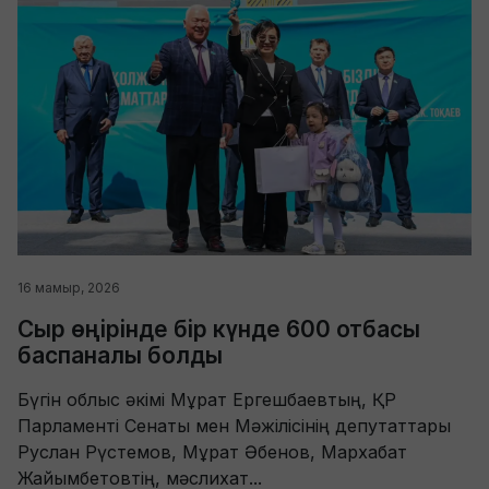
16 мамыр, 2026
Сыр өңірінде бір күнде 600 отбасы
баспаналы болды
Бүгін облыс әкімі Мұрат Ергешбаевтың, ҚР
Парламенті Сенаты мен Мәжілісінің депутаттары
Руслан Рүстемов, Мұрат Әбенов, Мархабат
Жайымбетовтің, мәслихат...