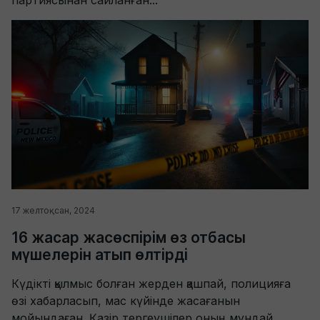
17 желтоқсан, 2024
16 жасар жасөспірім өз отбасы
мүшелерін атып өлтірді
Күдікті қылмыс болған жерден қашпай, полицияға
өзі хабарласып, мас күйінде жасағанын
мойындаған. Қазір тергеушілер оның мұндай