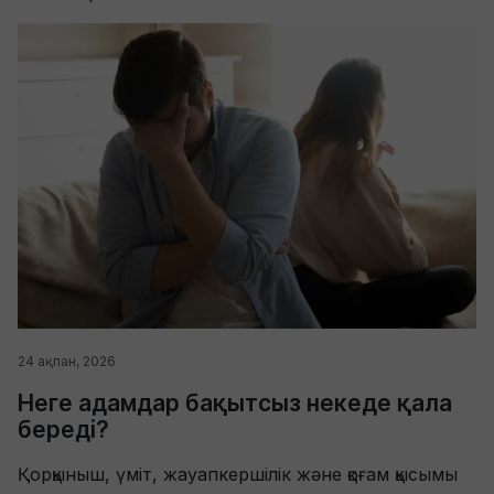
24 ақпан, 2026
Неге адамдар бақытсыз некеде қала
береді?
Қорқыныш, үміт, жауапкершілік және қоғам қысымы