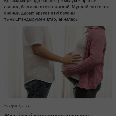
Қоғамдық орында баланың жылауы – әр ата-
ананың басынан өтетін жағдай. Мұндай сәтте ата-
ананың дұрыс әрекет етуі баланы
тыныштандырумен қатар, айналасы...
25 қараша, 2024
Жүктілікті жоспарлау: маңызды