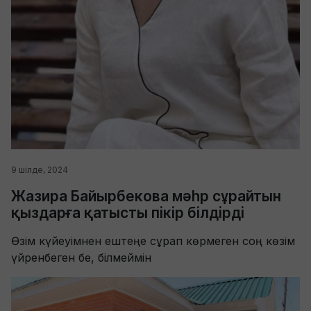
9 шілде, 2024
Жазира Байырбекова мәһр сұрайтын
қыздарға қатысты пікір білдірді
Өзім күйеуімнен ештеңе сұрап көрмеген соң көзім
үйренбеген бе, білмеймін