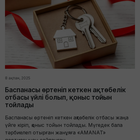
8 ақпан, 2025
Баспанасы өртеніп кеткен ақтөбелік
отбасы үйлі болып, қоныс тойын
тойлады
Баспанасы өртеніп кеткен ақтөбелік отбасы жаңа
үйге кіріп, қоныс тойын тойлады. Мүгедек бала
тәрбиелеп отырған жанұяға «AMANAT»
партиясынан сайланған...