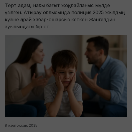
Төрт адам, нақты бағыт жоқ, байланыс мүлде
үзілген. Атырау облысында полиция 2025 жылдың
күзіне қарай хабар-ошарсыз кеткен Жангелдин
ауылындағы бір от...
8 желтоқсан, 2025