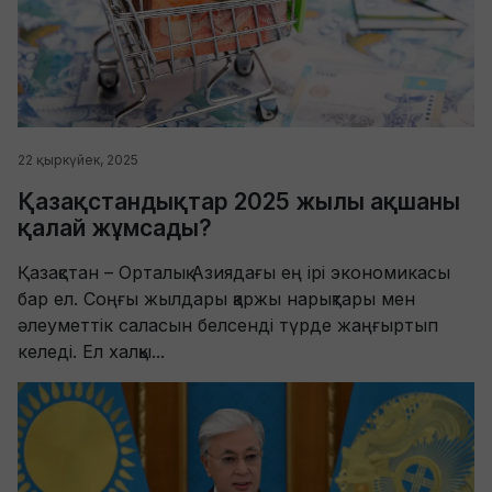
22 қыркүйек, 2025
Қазақстандықтар 2025 жылы ақшаны
қалай жұмсады?
Қазақстан – Орталық Азиядағы ең ірі экономикасы
бар ел. Соңғы жылдары қаржы нарықтары мен
әлеуметтік саласын белсенді түрде жаңғыртып
келеді. Ел халқы...