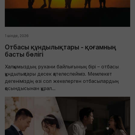
1 шілде, 2026
Отбасы құндылықтары - қоғамның
басты бөлігі
Халқымыздың рухани байлығының бірі – отбасы
құндылықтары десек қателеспейміз. Мемлекет
дегеніміздің өзі сол жекелерген отбасылардың
қосындысынан құрал...