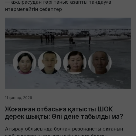
— ажырасудан гөрі таныс азапты таңдауға
итермелейтін себептер
11 қаңтар, 2026
Жоғалған отбасыға қатысты ШОК
дерек шықты: Өлі дене табылды ма?
Атырау облысында болған резонансты оқиғаның