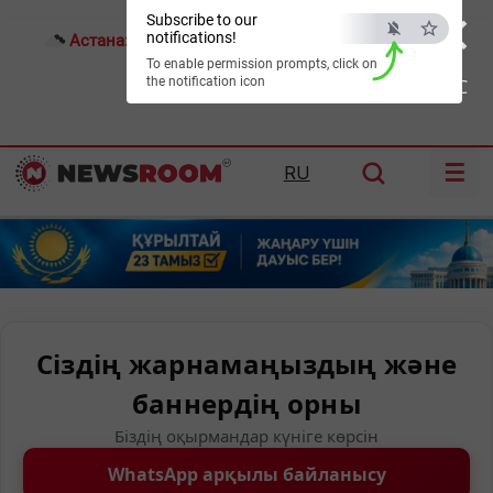
×
Subscribe to our
notifications!
Астана:
25°C
Алматы:
30°C
Шымкент:
36°C
To enable permission prompts, click on
the notification icon
ESC
☰
RU
Сіздің жарнамаңыздың және
баннердің орны
Біздің оқырмандар күніге көрсін
WhatsApp арқылы байланысу