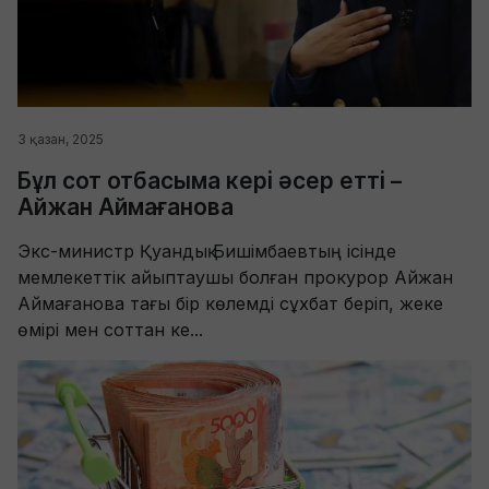
3 қазан, 2025
Бұл сот отбасыма кері әсер етті –
Айжан Аймағанова
Экс-министр Қуандық Бишімбаевтың ісінде
мемлекеттік айыптаушы болған прокурор Айжан
Аймағанова тағы бір көлемді сұхбат беріп, жеке
өмірі мен соттан ке...