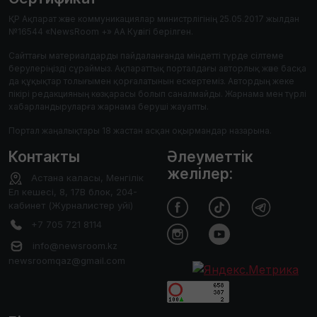
ҚР Ақпарат және коммуникациялар министрлігінің 25.05.2017 жылдан
№16544 «NewsRoom +» АА Куәлігі берілген.
Сайттағы материалдарды пайдаланғанда міндетті түрде сілтеме
берулеріңізді сұраймыз. Ақпараттық порталдағы авторлық және басқа
да құқықтар толығымен қорғалатынын ескертеміз. Автордың жеке
пікірі редакцияның көзқарасы болып саналмайды. Жарнама мен түрлі
хабарландыруларға жарнама беруші жауапты.
Портал жаңалықтары 18 жастан асқан оқырмандар назарына.
Контакты
Әлеуметтік
желілер:
Астана каласы, Менгілік
Ел кешесі, 8, 17В блок, 204-
кабинет (Журналистер уйі)
+7 705 721 8114
info@newsroom.kz
newsroomqaz@gmail.com