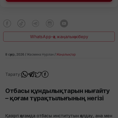
WhatsApp-қа жаңалық жіберу
8 сәуір, 2026 /
Жасмина Нурлан
/
Жаңалықтар
Тарату:
Отбасы құндылықтарын нығайту
– қоғам тұрақтылығының негізі
Қазіргі қоғамда отбасы институтын қолдау, ана мен