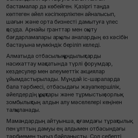
бастамалар да көбейген. Қазіргі таңда
көптеген әйел кәсіпкерлікпен айналысып,
шағын және орта бизнесті дамытуға үлес
қосуда. Арнайы гранттар мен оқыту
бағдарламалары арқылы аналардың өз кәсібін
бастауына мүмкіндік беріліп келеді.
Алматыда отбасылық құндылықтарды
насихаттау мақсатында түрлі форумдар,
кездесулер мен әлеуметтік акциялар
ұйымдастырылады. Мұндай іс-шараларда
бала тәрбиесі, отбасыдағы жауапкершілік,
әйелдердің құқықтары және тұрмыстық зорлық-
зомбылықтың алдын алу мәселелері кеңінен
талқыланады.
Мамандардың айтуынша, қоғамдағы тұрақтылық
пен ұлттың дамуы ең алдымен отбасындағы
тәрбиемен тығыз байланысты. Сол себепті