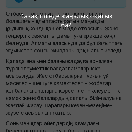
Отбасы – қоғамның негізгі тірегі әрі ұлт
Қазақ тілінде жаңалық оқисыз
болашағын қалыптастыратын маңызды
ба?
құндылық. Сондықтан елімізде отбасылық және
гендерлік саясатты дамытуға ерекше көңіл
бөлінуде. Алматы қаласында да бұл бағыттағы
жұмыстар соңғы жылдары қарқын алып келеді.
Қалада ана мен баланы қолдауға арналған
түрлі әлеуметтік бағдарламалар іске
асырылуда. Жас отбасыларға тұрғын үй
мәселесін шешуге көмектесетін жобалар,
көпбалалы аналарға көрсетілетін әлеуметтік
көмек және балалардың сапалы білім алуына
жағдай жасау шаралары кезең-кезеңімен
жүзеге асырылып жатыр.
Сонымен қатар әйелдердің қоғамдағы
белсенділігін арттыруға бағытталған