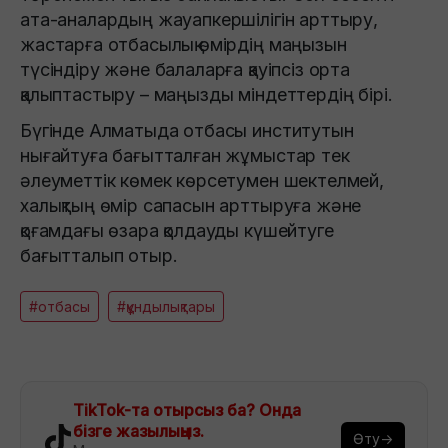
ата-аналардың жауапкершілігін арттыру,
жастарға отбасылық өмірдің маңызын
түсіндіру және балаларға қауіпсіз орта
қалыптастыру – маңызды міндеттердің бірі.
Бүгінде Алматыда отбасы институтын
нығайтуға бағытталған жұмыстар тек
әлеуметтік көмек көрсетумен шектелмей,
халықтың өмір сапасын арттыруға және
қоғамдағы өзара қолдауды күшейтуге
бағытталып отыр.
#отбасы
#құндылықтары
TikTok-та отырсыз ба? Онда
бізге жазылыңыз.
Өту→