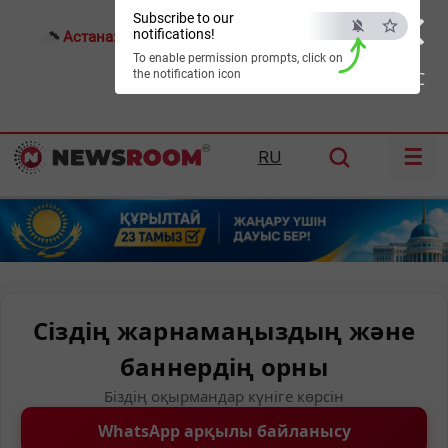
×
Subscribe to our
notifications!
Астана:
17°C
Алматы:
18°C
Шымкент:
21°C
To enable permission prompts, click on
the notification icon
ESC
☰
RU
Сіздің жарнамаңыздың және
баннердің орны
Біздің оқырмандар күніге көрсін
WhatsApp арқылы байланысу