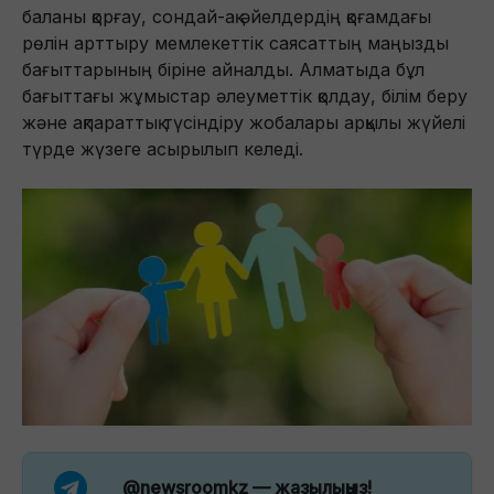
баланы қорғау, сондай-ақ әйелдердің қоғамдағы
рөлін арттыру мемлекеттік саясаттың маңызды
бағыттарының біріне айналды. Алматыда бұл
бағыттағы жұмыстар әлеуметтік қолдау, білім беру
және ақпараттық түсіндіру жобалары арқылы жүйелі
түрде жүзеге асырылып келеді.
@newsroomkz
— жазылыңыз!