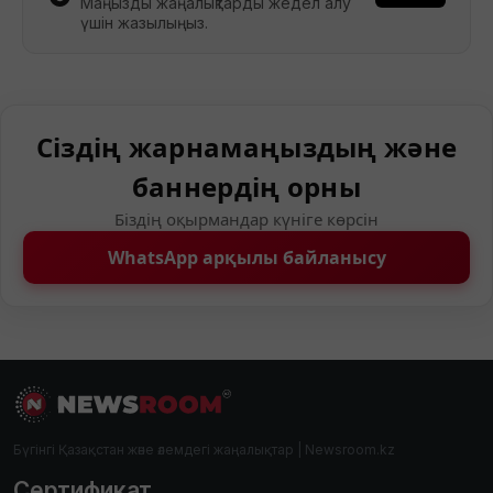
Маңызды жаңалықтарды жедел алу
үшін жазылыңыз.
Сіздің жарнамаңыздың және
баннердің орны
Біздің оқырмандар күніге көрсін
WhatsApp арқылы байланысу
Бүгінгі Қазақстан және әлемдегі жаңалықтар | Newsroom.kz
Сертификат