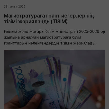
23 тамыз, 2025
Магистратураға грант иегерлерінің
тізімі жарияланды(ТІЗІМ)
Ғылым және жоғары білім министрлігі 2025–2026 оқу
жылына арналған магистратураға білім
гранттарын иеленгендердің тізімін жариялады.