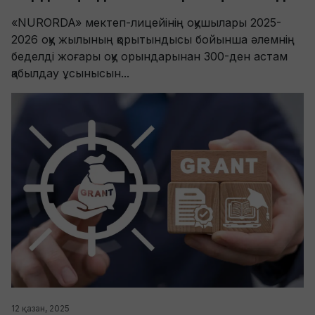
«NURORDA» мектеп-лицейінің оқушылары 2025-
2026 оқу жылының қорытындысы бойынша әлемнің
беделді жоғары оқу орындарынан 300-ден астам
қабылдау ұсынысын...
12 қазан, 2025