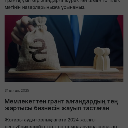
Грантқа үміткер жандарға жүректен шыққан 10 тілек
мәтінін назарларыңызға ұсынамыз.
31 шілде, 2025
Мемлекеттен грант алғандардың тең
жартысы бизнесін жауып тастаған
Жоғары аудиторлық палата 2024 жылғы
республикалық бюджеттің орындалуына жасаған