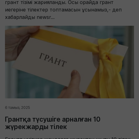
грант тізімі жарияланды. Осы орайда грант
иегеріне тілектер топтамасын ұсынамыз,- деп
хабарлайды newsr...
6 тамыз, 2025
Грантқа түсушіге арналған 10
жүрекжарды тілек