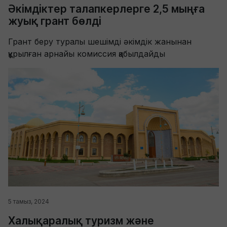
Әкімдіктер талапкерлерге 2,5 мыңға
жуық грант бөлді
Грант беру туралы шешімді әкімдік жанынан
құрылған арнайы комиссия қабылдайды
5 тамыз, 2024
Халықаралық туризм және