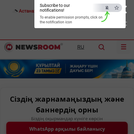
×
Subscribe to our
notifications!
Астана:
20°C
Алматы:
26°C
Шымкент:
32°C
To enable permission prompts, click on
the notification icon
ESC
☰
RU
Сіздің жарнамаңыздың және
баннердің орны
Біздің оқырмандар күніге көрсін
WhatsApp арқылы байланысу