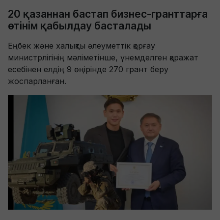
20 қазаннан бастап бизнес-гранттарға
өтінім қабылдау басталады
Еңбек және халықты әлеуметтік қорғау
министрлігінің мәліметінше, үнемделген қаражат
есебінен елдің 9 өңірінде 270 грант беру
жоспарланған.