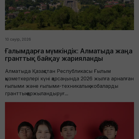
10 сәуір, 2026
Ғалымдарға мүмкіндік: Алматыда жаңа
гранттық байқау жарияланды
Алматыда Қазақстан Республикасы Ғылым
қызметкерлері күні қарсаңында 2026 жылға арналған
ғылыми және ғылыми-техникалық жобаларды
гранттық қаржыландыруғ...