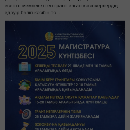
есепте мемлекеттен грант алған кәсіпкерлердің
едәуір бөлігі кәсібін то...