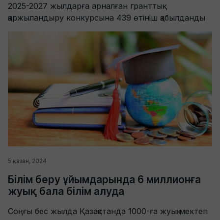
2025-2027 жылдарға арналған гранттық
қаржыландыру конкурсына 439 өтініш қабылданды
5 қазан, 2024
Білім беру ұйымдарында 6 миллионға
жуық бала білім алуда
Соңғы бес жылда Қазақстанда 1000-ға жуық мектеп