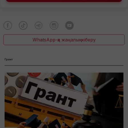
WhatsApp-қа жаңалық жіберу
Грант