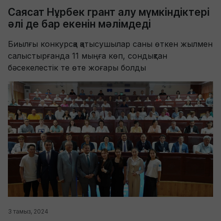
Саясат Нұрбек грант алу мүмкіндіктері
әлі де бар екенін мәлімдеді
Биылғы конкурсқа қатысушылар саны өткен жылмен
салыстырғанда 11 мыңға көп, сондықтан
бәсекелестік те өте жоғары болды
3 тамыз, 2024