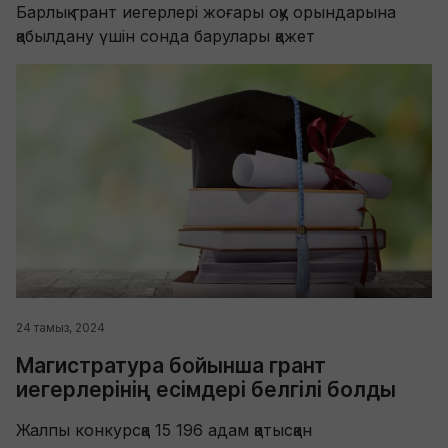
Барлық грант иегерлері жоғары оқу орындарына
қабылдану үшін сонда барулары қажет
24 тамыз, 2024
Магистратура бойынша грант
иегерлерінің есімдері белгілі болды
Жалпы конкурсқа 15 196 адам қатысқан