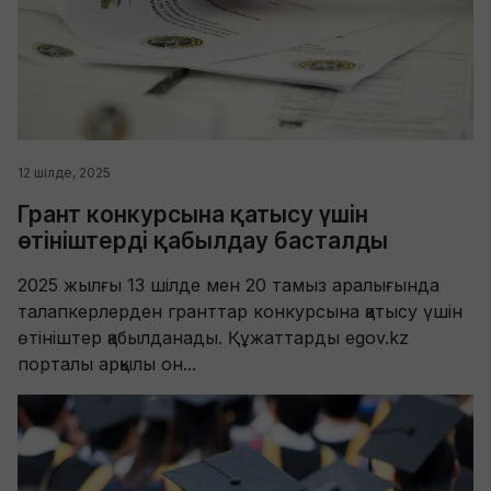
12 шілде, 2025
Грант конкурсына қатысу үшін
өтініштерді қабылдау басталды
2025 жылғы 13 шілде мен 20 тамыз аралығында
талапкерлерден гранттар конкурсына қатысу үшін
өтініштер қабылданады. Құжаттарды egov.kz
порталы арқылы он...