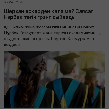
6 қазан, 2025
Шерхан әскерден қала ма? Саясат
Нұрбек тегін грант сыйлады
ҚР Ғылым және жоғары білім министрі Саясат
Нұрбек Қазақ спорт және туризм академиясының
студенті, жас спортшы Шерхан Қалмұрзамен
кездесті