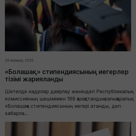
29 мамыр, 2025
«Болашақ» стипендиясының иегерлер
тізімі жарияланды
Шетелде кадрлар даярлау жөніндегі Республикалық
комиссияның шешімімен 189 қазақстандық халықаралық
«Болашақ» стипендиясының иегері атанды, деп
хабарла...