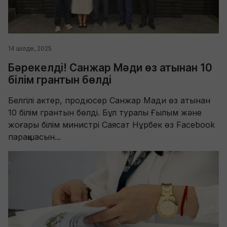
14 шілде, 2025
Бәрекелді! Санжар Мәди өз атынан 10
білім грантын бөлді
Белгілі актер, продюсер Санжар Мади өз атынан
10 білім грантын бөлді. Бұл туралы Ғылым және
жоғары білім министрі Саясат Нұрбек өз Facebook
парақшасын...