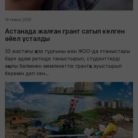
19 тамыз, 2025
Астанада жалған грант сатып келген
әйел ұсталды
33 жастағы қала тұрғыны өзін ЖОО-да «таныстары
бар» адам ретінде таныстырып, студенттерді
ақылы бөлімнен мемлекеттік грантқа ауыстырып
беремін деп сен...