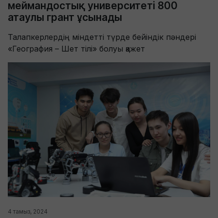
меймандостық университеті 800
атаулы грант ұсынады
Талапкерлердің міндетті түрде бейіндік пәндері
«География – Шет тілі» болуы қажет
4 тамыз, 2024