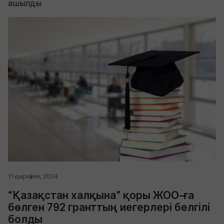
ашылды
11 қыркүйек, 2024
“Қазақстан халқына” қоры ЖОО-ға
бөлген 792 гранттың иегерлері белгілі
болды