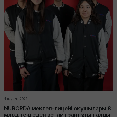
4 наурыз, 2026
NURORDA мектеп-лицейі оқушылары 8
млрд теңгеден астам грант ұтып алды