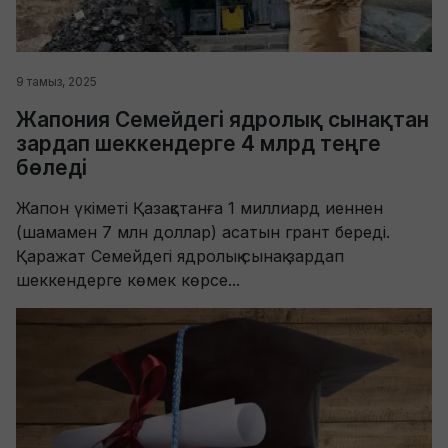
9 тамыз, 2025
Жапония Семейдегі ядролық сынақтан
зардап шеккендерге 4 млрд теңге
бөледі
Жапон үкіметі Қазақстанға 1 миллиард иеннен
(шамамен 7 млн доллар) асатын грант береді.
Қаражат Семейдегі ядролық сынақ зардап
шеккендерге көмек көрсе...