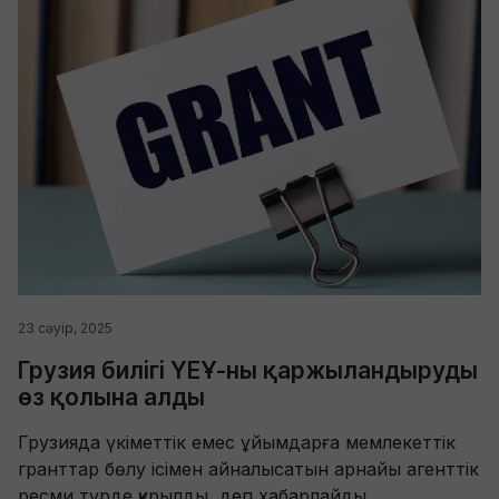
23 сәуір, 2025
Грузия билігі ҮЕҰ-ны қаржыландыруды
өз қолына алды
Грузияда үкіметтік емес ұйымдарға мемлекеттік
гранттар бөлу ісімен айналысатын арнайы агенттік
ресми түрде құрылды, деп хабарлайды