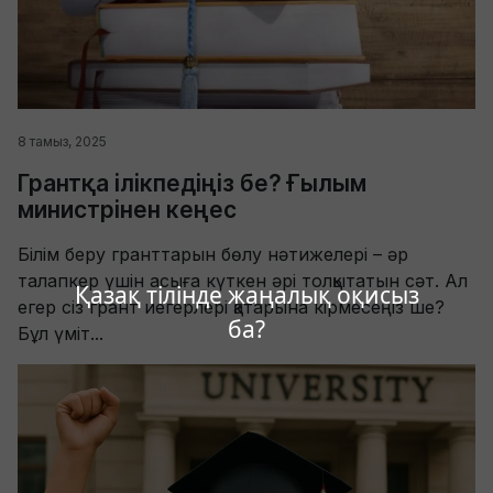
8 тамыз, 2025
Грантқа ілікпедіңіз бе? Ғылым
министрінен кеңес
Білім беру гранттарын бөлу нәтижелері – әр
талапкер үшін асыға күткен әрі толқытатын сәт. Ал
Қазақ тілінде жаңалық оқисыз
егер сіз грант иегерлері қатарына кірмесеңіз ше?
ба?
Бұл үміт...