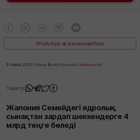
WhatsApp-қа жаңалық жіберу
9 тамыз, 2025 /
Жанар Ғарифоллақызы
/
Жаңалықтар
Тарату:
Жапония Семейдегі ядролық
сынақтан зардап шеккендерге 4
млрд теңге бөледі