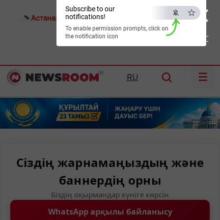
×
Subscribe to our
notifications!
Астана:
26°C
Алматы:
30°C
Шымкент:
34°C
To enable permission prompts, click on
the notification icon
ESC
☰
RU
Сіздің жарнамаңыздың және
баннердің орны
Біздің оқырмандар күніге көрсін
WhatsApp арқылы байланысу