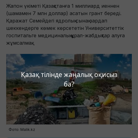
Жапон үкіметі Қазақстанға 1 миллиард иеннен
(шамамен 7 млн доллар) асатын грант береді.
Қаражат Семейдегі ядролық сынақ зардап
шеккендерге көмек көрсететін Университеттік
госпитальге медициналық құрал-жабдықтар алуға
жұмсалмақ.
Қазақ тілінде жаңалық оқисыз
ба?
Фото: Malik.kz