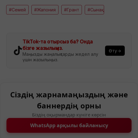
#Семей
#Жапония
#Грант
#Сынақ
TikTok-та отырсыз ба? Онда
бізге жазылыңыз.
Өту→
Маңызды жаңалықтарды жедел алу
үшін жазылыңыз.
Сіздің жарнамаңыздың және
баннердің орны
Біздің оқырмандар күніге көрсін
WhatsApp арқылы байланысу