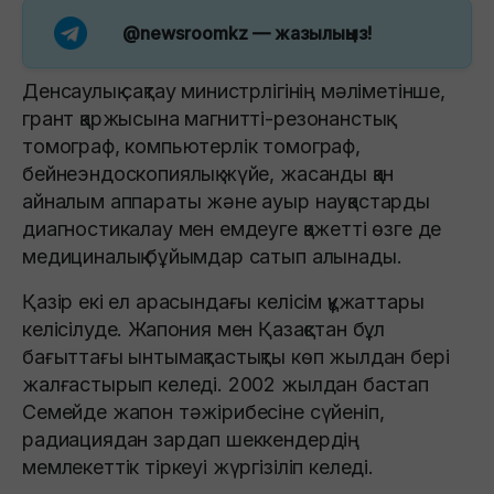
@newsroomkz
— жазылыңыз!
Денсаулық сақтау министрлігінің мәліметінше,
грант қаржысына магнитті-резонанстық
томограф, компьютерлік томограф,
бейнеэндоскопиялық жүйе, жасанды қан
айналым аппараты және ауыр науқастарды
диагностикалау мен емдеуге қажетті өзге де
медициналық бұйымдар сатып алынады.
Қазір екі ел арасындағы келісім құжаттары
келісілуде. Жапония мен Қазақстан бұл
бағыттағы ынтымақтастықты көп жылдан бері
жалғастырып келеді. 2002 жылдан бастап
Семейде жапон тәжірибесіне сүйеніп,
радиациядан зардап шеккендердің
мемлекеттік тіркеуі жүргізіліп келеді.