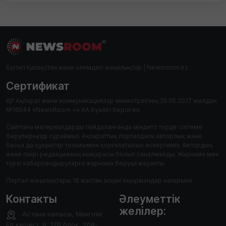
Бүгінгі Қазақстан және әлемдегі жаңалықтар | Newsroom.kz
Сертификат
ҚР Ақпарат және коммуникациялар министрлігінің 25.05.2017 жылдан
№16544 «NewsRoom +» АА Куәлігі берілген.
Сайттағы материалдарды пайдаланғанда міндетті түрде сілтеме
берулеріңізді сұраймыз. Ақпараттық порталдағы авторлық және
басқа да құқықтар толығымен қорғалатынын ескертеміз. Автордың
жеке пікірі редакцияның көзқарасы болып саналмайды. Жарнама мен
түрлі хабарландыруларға жарнама беруші жауапты.
Портал жаңалықтары 18 жастан асқан оқырмандар назарына.
Контакты
Әлеуметтік
желілер:
Астана каласы, Менгілік
Ел кешесі, 8, 17В блок, 204-