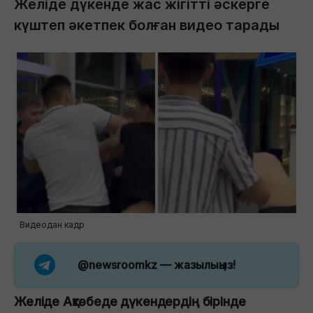
Желіде дүкенде жас жігітті әскерге
күштеп әкетпек болған видео тарады
Видеодан кадр
@newsroomkz
— жазылыңыз!
Желіде Ақтөбеде дүкендердің бірінде