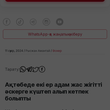
WhatsApp-қа жаңалық жіберу
11 сәуір, 2024 /
Рысжан Амантай
/
Әскер
Тарату:
Ақтөбеде екі ер адам жас жігітті
әскерге күштеп алып кетпек
болыпты