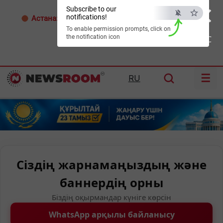
×
Subscribe to our
notifications!
Астана:
29°C
Алматы:
30°C
Шымкент:
35°C
To enable permission prompts, click on
the notification icon
ESC
☰
RU
Сіздің жарнамаңыздың және
баннердің орны
Біздің оқырмандар күніге көрсін
WhatsApp арқылы байланысу