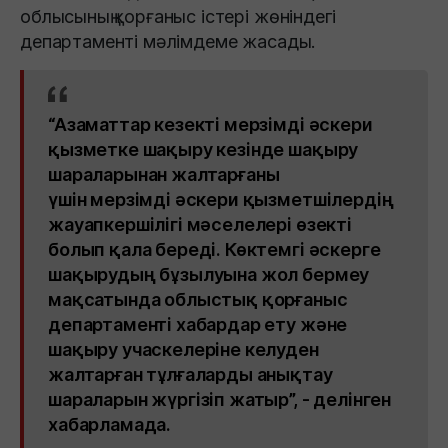
облысының қорғаныс істері жөніндегі
департаменті мәлімдеме жасады.
“Азаматтар кезекті мерзімді әскери
қызметке шақыру кезінде шақыру
шараларынан жалтарғаны
үшін мерзімді әскери қызметшілердің
жауапкершілігі мәселелері өзекті
болып қала береді. Көктемгі әскерге
шақырудың бұзылуына жол бермеу
мақсатында облыстық қорғаныс
департаменті хабардар ету және
шақыру учаскелеріне келуден
жалтарған тұлғаларды анықтау
шараларын жүргізіп жатыр”, - делінген
хабарламада.