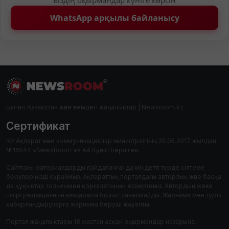
WhatsApp арқылы байланысу
Бүгінгі Қазақстан және әлемдегі жаңалықтар | Newsroom.kz
Сертификат
ҚР Ақпарат және коммуникациялар министрлігінің 25.05.2017 жылдан
№16544 «NewsRoom +» АА Куәлігі берілген.
Сайттағы материалдарды пайдаланғанда міндетті түрде сілтеме
берулеріңізді сұраймыз. Ақпараттық порталдағы авторлық және басқа
да құқықтар толығымен қорғалатынын ескертеміз. Автордың жеке
пікірі редакцияның көзқарасы болып саналмайды. Жарнама мен түрлі
хабарландыруларға жарнама беруші жауапты.
Портал жаңалықтары 18 жастан асқан оқырмандар назарына.