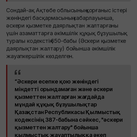
Сондай-ақ Ақтөбе облысының қорғаныс істері
жөніндегі басқармасының хабарлауынша,
әскери қызметке даярлықтан жалтарғаны
үшін азаматтарға әкімшілік құқық бұзушылық
туралы кодекстің 650-бабы (Әскери қызметке
даярлықтан жалтару) бойынша әкімшілік
жауапкершілік көзделген.
“Әскери есепке қою жөніндегі
міндетті орындамаған және әскери
қызметтен жалтарған жағдайда
мұндай құқық бұзушылықтар
Қазақстан Республикасы Қылмыстық
кодексінің 387-бабына сәйкес, "әскери
қызметтен жалтару" бойынша
қылмыстық жауаптылыққа әкеп