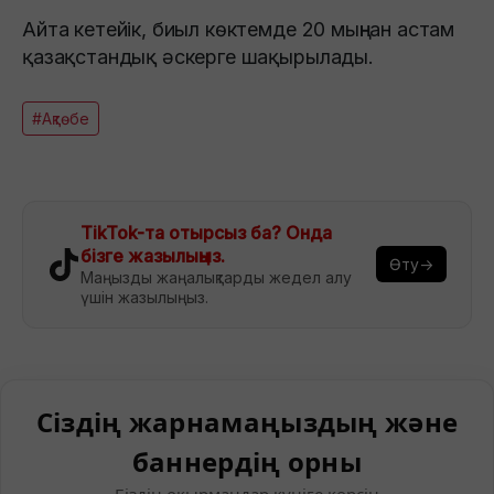
Айта кетейік, биыл көктемде 20 мыңнан астам
қазақстандық әскерге шақырылады.
#Ақтөбе
TikTok-та отырсыз ба? Онда
бізге жазылыңыз.
Өту→
Маңызды жаңалықтарды жедел алу
үшін жазылыңыз.
Сіздің жарнамаңыздың және
баннердің орны
Біздің оқырмандар күніге көрсін