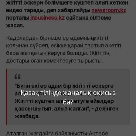
жігітті әскери бөлімшеге күштеп алып кеткен
видео тарады, деп хабарлайды
newsroom.kz
порталы
inbusiness.kz
сайтына сілтеме
жасап.
Кадрлардан бірнеше ер адамның жігітті
қолынан сүйреп, есікке қарай тартып әкетіп
бара жатқанын көруге болады. Жігіттің
достары оған көмектесуге тырысты.
"Бүгін екі ер адам бір жігітті әскерге
Қазақ тілінде жаңалық оқисыз
алып кетпекші болды. Бұл заңды ма?
Жігітті күштеп алып кетуге әйелдер
ба?
қарсы шығып, алып қалған", - делінген
жазбада.
Аталған жағдайға байланысты Ақтөбе