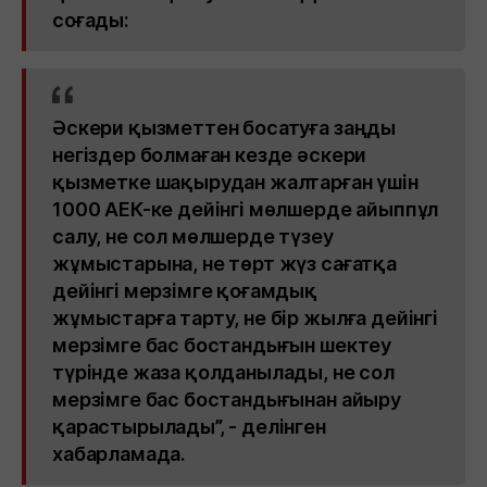
соғады:
Әскери қызметтен босатуға заңды
негіздер болмаған кезде әскери
қызметке шақырудан жалтарған үшін
1000 АЕК-ке дейінгі мөлшерде айыппұл
салу, не сол мөлшерде түзеу
жұмыстарына, не төрт жүз сағатқа
дейінгі мерзімге қоғамдық
жұмыстарға тарту, не бір жылға дейінгі
мерзімге бас бостандығын шектеу
түрінде жаза қолданылады, не сол
мерзімге бас бостандығынан айыру
қарастырылады”, - делінген
хабарламада.