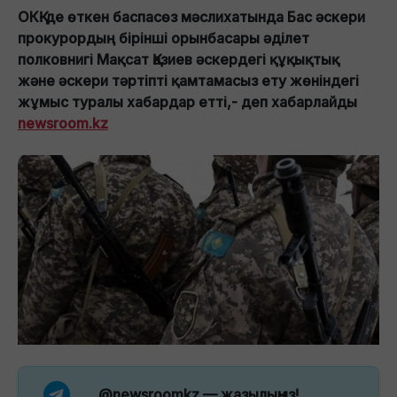
ОКҚ-де өткен баспасөз мәслихатында Бас әскери
прокурордың бірінші орынбасары әділет
полковнигі Мақсат Қазиев әскердегі құқықтық
және әскери тәртіпті қамтамасыз ету жөніндегі
жұмыс туралы хабардар етті,- деп хабарлайды
newsroom.kz
@newsroomkz
— жазылыңыз!