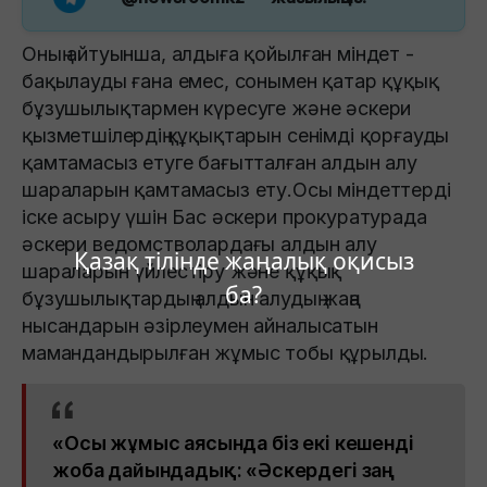
Оның айтуынша, алдыға қойылған міндет -
бақылауды ғана емес, сонымен қатар құқық
бұзушылықтармен күресуге және әскери
қызметшілердің құқықтарын сенімді қорғауды
қамтамасыз етуге бағытталған алдын алу
шараларын қамтамасыз ету.Осы міндеттерді
іске асыру үшін Бас әскери прокуратурада
әскери ведомстволардағы алдын алу
Қазақ тілінде жаңалық оқисыз
шараларын үйлестіру және құқық
ба?
бұзушылықтардың алдын алудың жаңа
нысандарын әзірлеумен айналысатын
мамандандырылған жұмыс тобы құрылды.
«Осы жұмыс аясында біз екі кешенді
жоба дайындадық: «Әскердегі заң