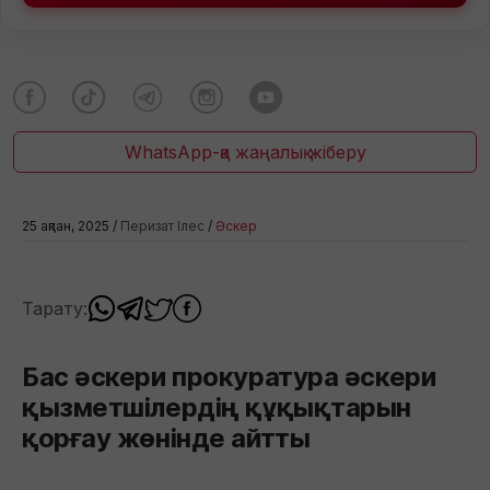
WhatsApp-қа жаңалық жіберу
25 ақпан, 2025 /
Перизат Ілес
/
Әскер
Тарату:
Бас әскери прокуратура әскери
қызметшілердің құқықтарын
қорғау жөнінде айтты