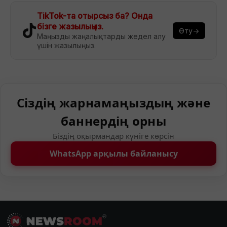
TikTok-та отырсыз ба? Онда
бізге жазылыңыз.
Өту→
Маңызды жаңалықтарды жедел алу
үшін жазылыңыз.
Сіздің жарнамаңыздың және
баннердің орны
Біздің оқырмандар күніге көрсін
WhatsApp арқылы байланысу