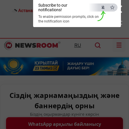
×
Subscribe to our
notifications!
Астана:
27°C
Алматы:
30°C
Шымкент:
36°C
To enable permission prompts, click on
the notification icon
ESC
☰
RU
Сіздің жарнамаңыздың және
баннердің орны
Біздің оқырмандар күніге көрсін
WhatsApp арқылы байланысу