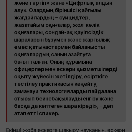
және тәртіп» және «Цифрлық алдын
алу». Олардың біріншісі қайғылы
жағдайлардың – суицидтер,
жазатайым оқиғалар, жол-көлік
оқиғалары, сондай-ақ қауіпсіздік
шараларын бұзумен және жарғылық
емес қатынастармен байланысты
оқиғалардың санын азайтуға
бағытталған. Оның құрамына
офицерлер мен әскери қызметшілерді
оқыту жүйесін жетілдіру, есірткіге
тестілеу практикасын кеңейту,
заманауи технологияларды пайдалана
отырып бейнебақылауды енгізу және
басқа да көптеген шара кіреді», - деп
атап өтті спикер.
Екінші жоба әскерге шақыру науқанын, әскери