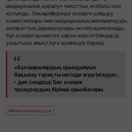
медициналық қаралу» пилоттық жобасы іске
қосылды. Оның шеңберінде әскерге шақыру
комиссиялары мен медициналық мекемелердің
ақпараттық дерекқорлары интеграцияланады,
бұл әскери қызметке қарсы көрсетілімдерді
уақытылы анықтауға мүмкіндік береді.
«Бұл шаралардың орындалуын
бақылау тұрақты негізде жүргізілуде»,
- деп сендірді Бас әскери
прокурордың бірінші орынбасары.
#Әскери прокуратура