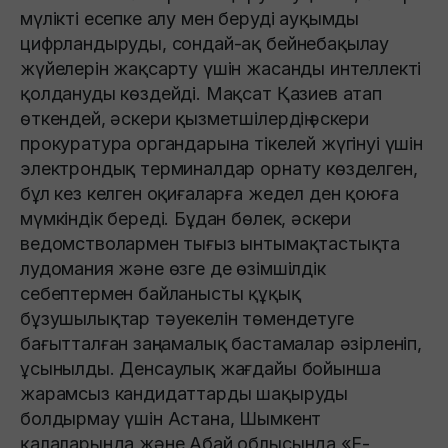
мүлікті есепке алу мен беруді ауқымды
цифрландыруды, сондай-ақ бейнебақылау
жүйелерін жақсарту үшін жасанды интеллекті
қолдануды көздейді. Мақсат Қазиев атап
өткендей, әскери қызметшілердің әскери
прокуратура органдарына тікелей жүгінуі үшін
электрондық терминалдар орнату көзделген,
бұл кез келген оқиғаларға жедел ден қоюға
мүмкіндік береді. Бұдан бөлек, әскери
ведомстволармен тығыз ынтымақтастықта
лудомания және өзге де өзімшілдік
себептермен байланысты құқық
бұзушылықтар тәуекелін төмендетуге
бағытталған заңнамалық бастамалар әзірленіп,
ұсынылды. Денсаулық жағдайы бойынша
жарамсыз кандидаттарды шақыруды
болдырмау үшін Астана, Шымкент
қалаларында және Абай облысында «Е-