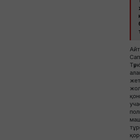
Айт
Сап
Түр
ала
жет
жол
қон
уча
пол
маш
тұр
қор