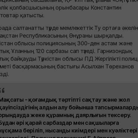
рлік қолбасшысының орынбасары Константин
товтар қатысты.
ада салтанатты түрде мемлекеттік Ту ортаға әкелін
ақстан Республикасының Әнұраны шырқалды.
кістан облысы полициясының 300-ден астам және
тық Ұланның 120 сарбазы сап түзеді. Гарнизондық
тық байқауды Түркістан облысы ПД Жергілікті полиц
меті басқармасының бастығы Асылхан Төреханов
зді.
Мақсаты - қоғамдық тәртіпті сақтау және жол
қауіпсіздігінің алдын алу бойынша тапсырмалард
орындауда жеке құрамның даярлығын тексеру.
Бұдан әрі қарай сарбаздар мен сақшыларға
нұсқама беріліп, нысанды киімдері мен куәліктері