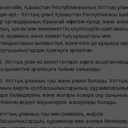
а кетейік, Қазақстан Республикасының Ұлттық ұла
дан әрі – Ұлттық ұлан) Қазақстан Республикасы iшкi
ер органдарының бiрыңғай жүйесiне кiредi және жек
тың, қоғам мен мемлекеттiң қауiпсiздiгiн қамтамас
ге, адамның және азаматтың құқықтары мен
тандықтарын қылмыстық және өзге де құқыққа қа
сұғушылықтардан қорғауға арналған.
Ұлттық ұлан өз өкілеттіктерін жүзеге асырған кез
ң қызметіне араласуға тыйым салынады.
Ұлттық ұланның туы және рәмізі болады. Ұлттық
нның өңірлік қолбасшылықтарының, құрамаларыны
ери бөлімдерінің және жоғары әскери оқу орнының
гіленген үлгідегі жауынгерлік жалаулары болады.
тық ұланның туы мен рәмізінің, өңірлік
басшылықтардың, құрамалар мен әскери бөлімдерд