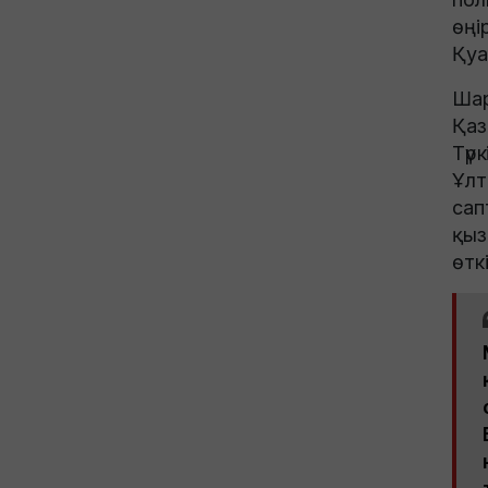
өңі
Қуа
Шар
Қаз
Түр
Ұлт
сап
қыз
өткі