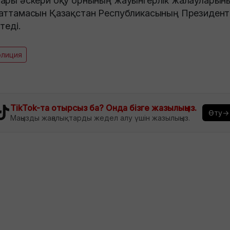
ары әскери оқу орнының жауынгерлік жалауларын
аттамасын Қазақстан Республикасының Президент
теді.
олиция
TikTok-та отырсыз ба? Онда бізге жазылыңыз.
Өту→
Маңызды жаңалықтарды жедел алу үшін жазылыңыз.