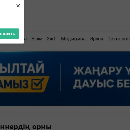
×
ент:
32°C
решить
Сараптама
Білім
ЗжТ
Медицина
Қаржы
Технолог
ннердің орны