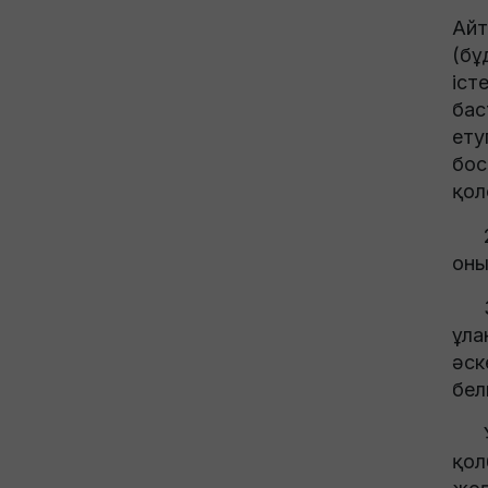
Айт
(бұ
iст
бас
ету
бос
қол
2. 
оны
3. 
ұла
әск
бел
Ұлт
қол