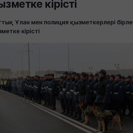
ызметке кірісті
ттық Ұлан мен полиция қызметкерлері бірле
метке кірісті