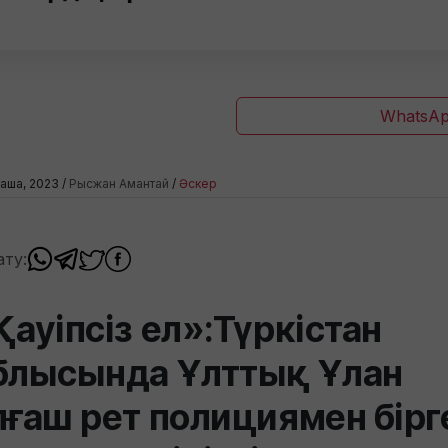
WhatsAp
аша, 2023 /
Рысжан Амантай
/
Әскер
ату:
Қауіпсіз ел»:Түркістан
блысында Ұлттық Ұлан
лғаш рет полициямен бірг