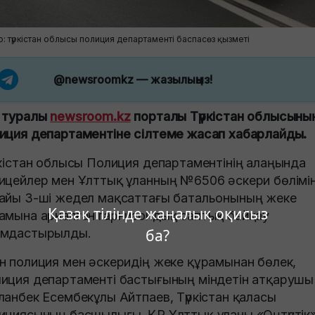
о: түркістан облысы полиция департаменті баспасөз қызметі
@newsroomkz
— жазылыңыз!
 туралы
newsroom.kz
порталы Түркістан облысыны
иция департаментіне сілтеме жасап хабарлайды.
кістан облысы Полиция департаментінің алаңында
ицейлер мен Ұлттық ұланның №6506 әскери бөлімін
айы 3-ші жедел мақсаттағы батальонының жеке
Қазақ тілінде жаңалық оқисыз
амына арналған гарнизондық саптық байқау
ба?
мдастырылды.
н полиция мен әскеридің жеке құрамынан бөлек,
иция департаменті бастығының міндетін атқарушы
ланбек Есембекұлы Айтпаев, Түркістан қаласы
ициясының басшылығы, ҚР Ұлттық ұланы «Оңтүстік