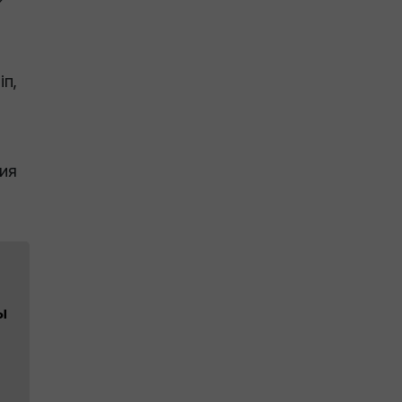
іп,
ия
ы