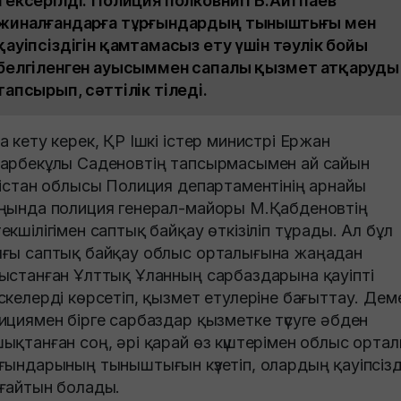
тексерілді. Полиция полковнигі Б.Айтпаев
жиналғандарға тұрғындардың тыныштығы мен
қауіпсіздігін қамтамасыз ету үшін тәулік бойы
белгіленген ауысыммен сапалы қызмет атқаруды
тапсырып, сәттілік тіледі.
а кету керек, ҚР Ішкі істер министрі Ержан
арбекұлы Саденовтің тапсырмасымен ай сайын
кістан облысы Полиция департаментінің арнайы
ңында полиция генерал-майоры М.Қабденовтің
екшілігімен саптық байқау өткізіліп тұрады. Ал бұл
ғы саптық байқау облыс орталығына жаңадан
ыстанған Ұлттық Ұланның сарбаздарына қауіпті
скелерді көрсетіп, қызмет етулеріне бағыттау. Дем
ициямен бірге сарбаздар қызметке түсуге әбден
ықтанған соң, әрі қарай өз күштерімен облыс орта
ғындарының тыныштығын күзетіп, олардың қауіпсізді
ғайтын болады.