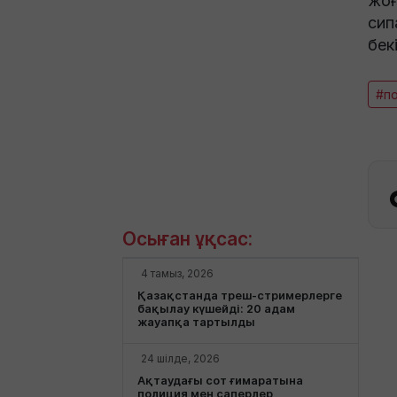
жоғ
сип
бекі
#п
Осыған ұқсас:
4 тамыз, 2026
Қазақстанда треш-стримерлерге
бақылау күшейді: 20 адам
жауапқа тартылды
24 шілде, 2026
Ақтаудағы сот ғимаратына
полиция мен саперлер