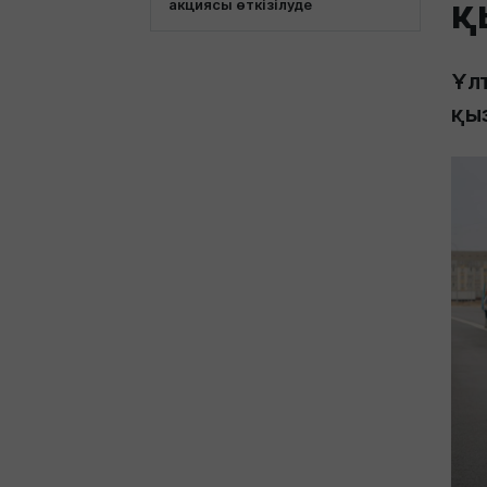
қ
акциясы өткізілуде
Ұл
қыз