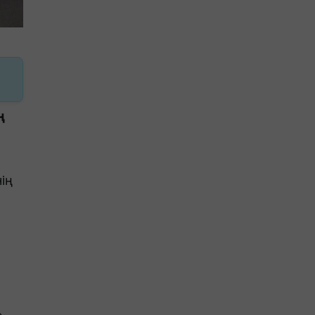
ң
ің
»