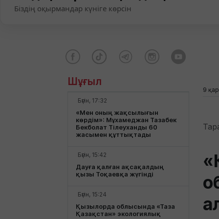
Біздің оқырмандар күніге көрсін
Шұғыл
9 қар
Бүгін, 17:32
«Мен оның жақсылығын
көрдім»: Мұхамеджан Тазабек
Тар
Бекболат Тілеуханды 60
жасымен құттықтады
«
Бүгін, 15:42
Дауға қалған ақсақалдың
қызы Тоқаевқа жүгінді
о
Бүгін, 15:24
а
Қызылорда облысында «Таза
Қазақстан» экологиялық