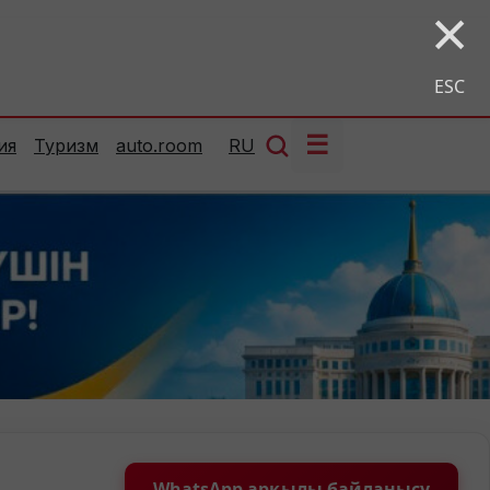
×
ESC
☰
ия
Туризм
auto.room
RU
WhatsApp арқылы байланысу