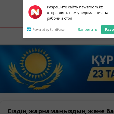
Subscribe to our
Разрешите сайту newsroom.kz
notifications!
отправлять вам уведомления на
To enable permission prompts, click on
Астана:
19°C
Алматы:
25°C
Шымк
рабочий стол
the notification icon
Запретить
Раз
Powered by SendPulse
Елорда
Сіздің жарнамаңыздың және ба