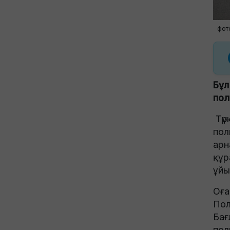
фот
Бұл
пол
Түр
пол
арн
құр
ұйы
Оға
Пол
Бағ
пол