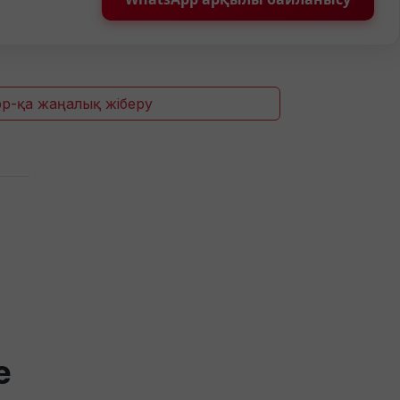
p-қа жаңалық жіберу
е