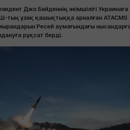
зидент Джо Байденнің әкімшілігі Украинаға
Ш-тың ұзақ қашықтыққа арналған ATACMS
мырандарын Ресей аумағындағы нысандарғ
дануға рұқсат берді.