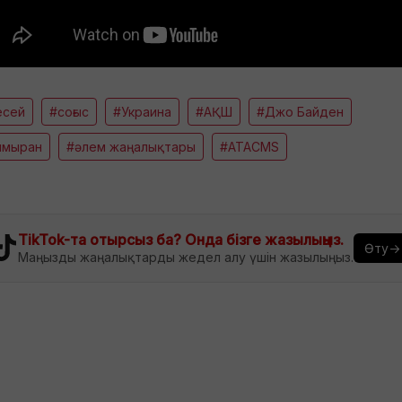
есей
#соғыс
#Украина
#АҚШ
#Джо Байден
ымыран
#әлем жаңалықтары
#ATACMS
TikTok-та отырсыз ба? Онда бізге жазылыңыз.
Өту→
Маңызды жаңалықтарды жедел алу үшін жазылыңыз.