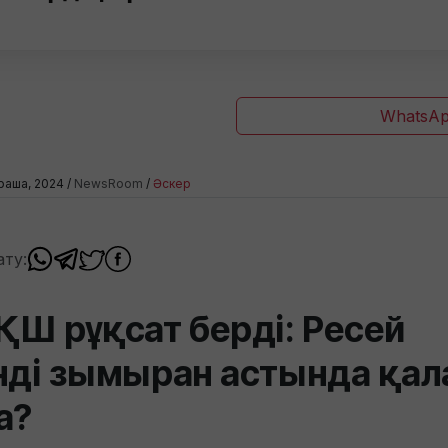
WhatsAp
раша, 2024 /
NewsRoom
/
Әскер
ату:
ҚШ рұқсат берді: Ресей
нді зымыран астында қал
а?