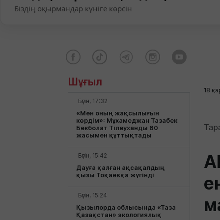
Біздің оқырмандар күніге көрсін
Шұғыл
18 қа
Бүгін, 17:32
«Мен оның жақсылығын
көрдім»: Мұхамеджан Тазабек
Тар
Бекболат Тілеуханды 60
жасымен құттықтады
А
Бүгін, 15:42
Дауға қалған ақсақалдың
қызы Тоқаевқа жүгінді
е
Бүгін, 15:24
м
Қызылорда облысында «Таза
Қазақстан» экологиялық