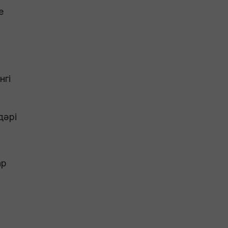
е
нгі
дәрі
ар