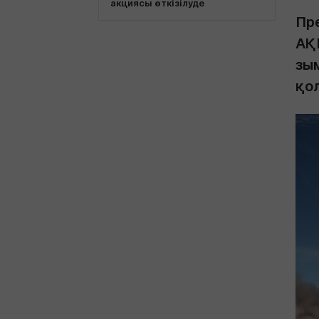
акциясы өткізілуде
Пре
АҚ
зы
қол