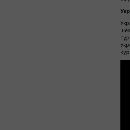
Укр
Укр
шеш
тұр
Укр
құр