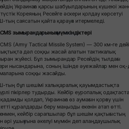
ейдің Украинаға қарсы шабуылдарының күшеюі жән
түстік Кореяның Ресейге әскери қолдау көрсетуі
-тың саясатын қайта қарауға итермеледі.
CMS зымырандарының мүмкіндіктері
CMS (Army Tactical Missile System) — 300 км-ге дейі
ықтықта дәл соққы жасай алатын тактикалық
ыран жүйесі. Бұл зымырандар Ресейдің тылдағы
ери нысандарына, соның ішінде әуежайлар мен оқ-
маларына соққы жасайды.
-тың бұл шешімі халықаралық қауымдастықта
үрлі пікірлер тудырды. Кейбір еуропалық одақтаст
 қадамды қолдап, Украинаға өз аумағын қорғау үшін
етті құралдарды беру маңызды екенін атап өтті.
енмен, кейбір сарапшылар бұл шешім қақтығыстың
н әрі ушығуына әкелуі мүмкін деп алаңдаушылық
діруде.