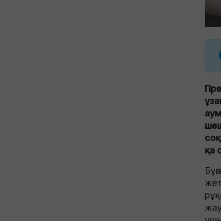
Пре
ұза
аум
шеш
соқ
қа 
Бұғ
жет
рұқ
жау
ушы