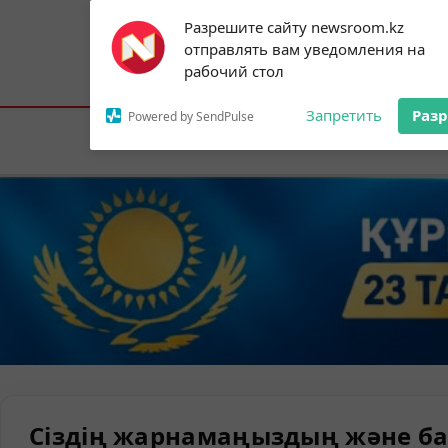
Subscribe to our
Разрешите сайту newsroom.kz
notifications!
отправлять вам уведомления на
To enable permission prompts, click on
Астана:
19°C
Алматы:
25°C
Шымк
рабочий стол
the notification icon
Запретить
Раз
Powered by SendPulse
Елорда
Сіздің жарнамаңыздың және ба