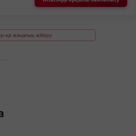
p-қа жаңалық жіберу
а