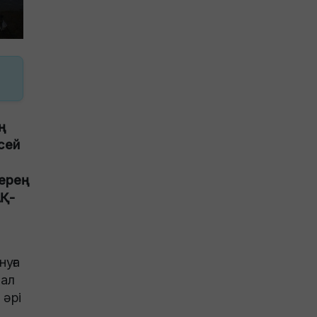
сей
ерең
АҚ-
нуға
мал
 әрі