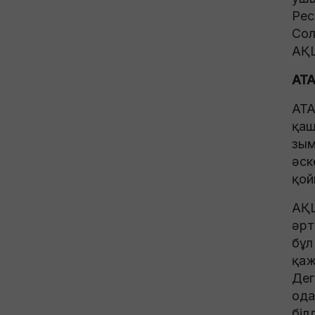
Рес
Сол
АҚШ
ATA
ATA
қаш
зым
әск
қой
АҚШ
әрт
бұл
қаж
Дег
ода
біл