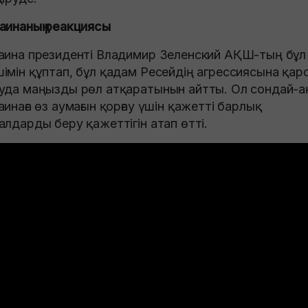
аинаның реакциясы
аина президенті Владимир Зеленский АҚШ-тың бұл
імін құптап, бұл қадам Ресейдің агрессиясына қар
уда маңызды рөл атқаратынын айтты. Ол сондай-а
аинаға өз аумағын қорғау үшін қажетті барлық
алдарды беру қажеттігін атап өтті.