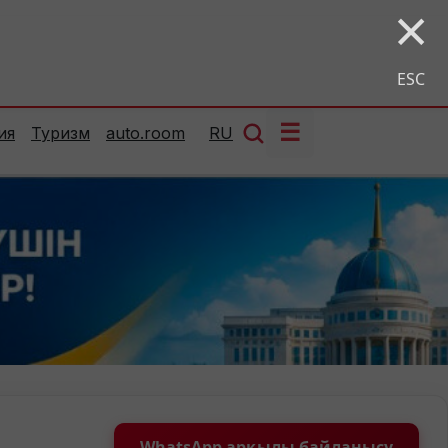
×
ESC
☰
ия
Туризм
auto.room
RU
WhatsApp арқылы байланысу