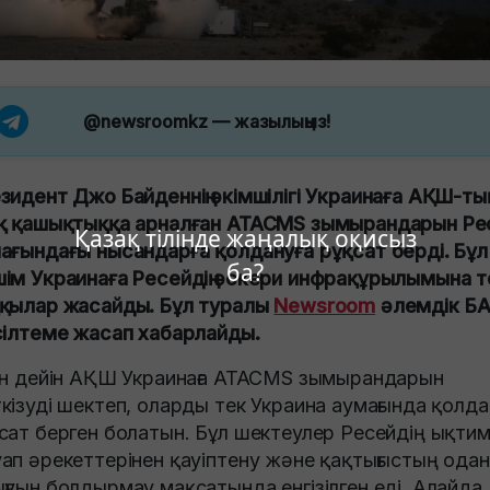
@newsroomkz
— жазылыңыз!
зидент Джо Байденнің әкімшілігі Украинаға АҚШ-тың
қ қашықтыққа арналған ATACMS зымырандарын Ре
Қазақ тілінде жаңалық оқисыз
ағындағы нысандарға қолдануға рұқсат берді. Бұл
ба?
ім Украинаға Ресейдің әскери инфрақұрылымына т
қылар жасайды. Бұл туралы
Newsroom
әлемдік Б
сілтеме жасап хабарлайды.
ан дейін АҚШ Украинаға ATACMS зымырандарын
кізуді шектеп, оларды тек Украина аумағында қолда
сат берген болатын. Бұл шектеулер Ресейдің ықти
ап әрекеттерінен қауіптену және қақтығыстың одан
ғуын болдырмау мақсатында енгізілген еді. Алайда,