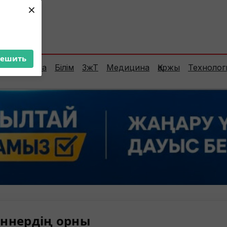
×
ент:
32°C
решить
Сараптама
Білім
ЗжТ
Медицина
Қаржы
Технолог
ннердің орны