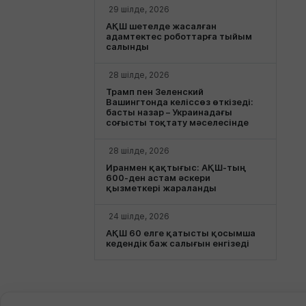
29 шілде, 2026
АҚШ шетелде жасалған
адамтектес роботтарға тыйым
салынды
28 шілде, 2026
Трамп пен Зеленский
Вашингтонда келіссөз өткізеді:
басты назар – Украинадағы
соғысты тоқтату мәселесінде
28 шілде, 2026
Иранмен қақтығыс: АҚШ-тың
600-ден астам әскери
қызметкері жараланды
24 шілде, 2026
АҚШ 60 елге қатысты қосымша
кедендік баж салығын енгізеді