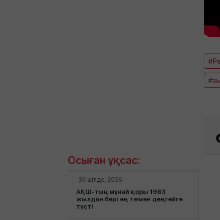
#Р
#з
Осыған ұқсас:
30 шілде, 2026
АҚШ-тың мұнай қоры 1983
жылдан бері ең төмен деңгейге
түсті