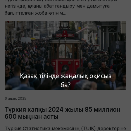
негізінде, қаланы абаттандыру мен дамытуға
бағытталған жоба-өтінім...
Қазақ тілінде жаңалық оқисыз
ба?
6 ақпан, 2025
Түркия халқы 2024 жылы 85 миллион
600 мыңнан асты
Түркия Статистика мекемесінің (TÜİK) деректеріне