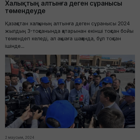
Халықтың алтынға деген сұранысы
төмендеуде
Қазақстан халқының алтынға деген сұранысы 2024
жылдың 3-тоқсанында қатарынан екінші тоқсан бойы
төмендеп келеді, ал ақшаға шаққанда, бұл тоқсан
ішінде...
2 маусым, 2024