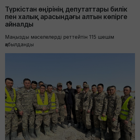
Түркістан өңірінің депутаттары билік
пен халық арасындағы алтын көпірге
айналды
Маңызды мәселелерді реттейтін 115 шешім
қабылданды