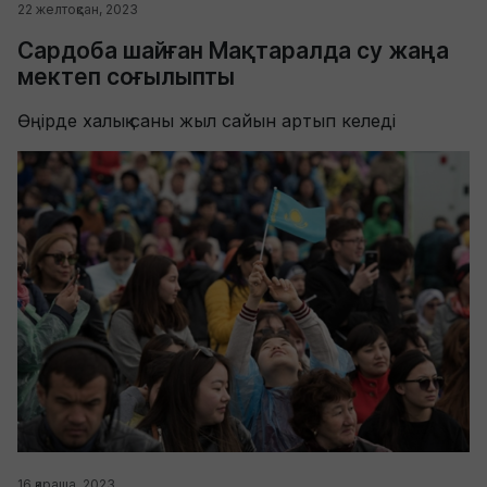
22 желтоқсан, 2023
Сардоба шайған Мақтаралда су жаңа
мектеп соғылыпты
Өңірде халық саны жыл сайын артып келеді
16 қараша, 2023