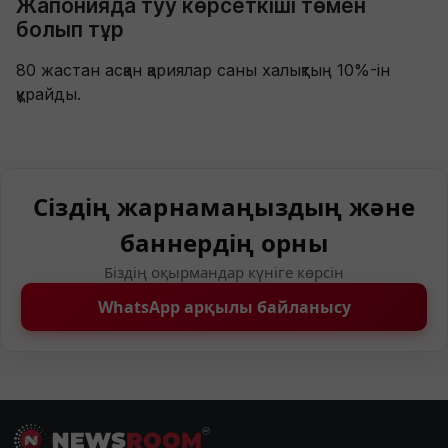
Жапонияда туу көрсеткіші төмен
болып тұр
80 жастан асқан қариялар саны халықтың 10%-ін
құрайды.
Сіздің жарнамаңыздың және
баннердің орны
Біздің оқырмандар күніге көрсін
WhatsApp арқылы байланысу