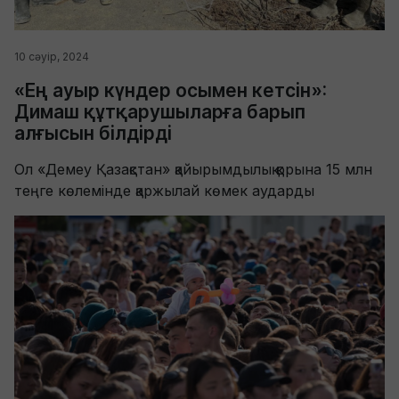
10 сәуір, 2024
«Ең ауыр күндер осымен кетсін»:
Димаш құтқарушыларға барып
алғысын білдірді
Ол «Демеу Қазақстан» қайырымдылық қорына 15 млн
теңге көлемінде қаржылай көмек аударды