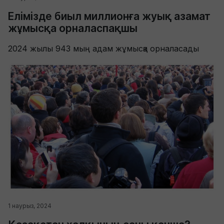
Елімізде биыл миллионға жуық азамат
жұмысқа орналаспақшы
2024 жылы 943 мың адам жұмысқа орналасады
1 наурыз, 2024