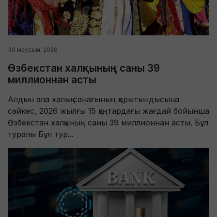
30 маусым, 2026
Өзбекстан халқының саны 39
миллионнан асты
Алдын ала халық санағының қорытындысына
сәйкес, 2026 жылғы 15 қаңтардағы жағдай бойынша
Өзбекстан халқының саны 39 миллионнан асты. Бұл
туралы Бұл тур...