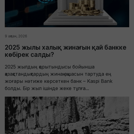
9 ақпан, 2026
2025 жылы халық жинағын қай банкке
көбірек салды?
2025 жылдың қорытындысы бойынша
қазақстандықтардың жинақ ақшасын тартуда ең
жоғары нәтиже көрсеткен банк – Kaspi Bank
болды. Бір жыл ішінде жеке тұлға...