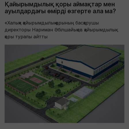
Қайырымдылық қоры аймақтар мен
ауылдардағы өмірді өзгерте ала ма?
«Халық» қайырымдылық қорының басқарушы
директоры Нариман Әбілшайықов қайырымдылық
қоры туралы айтты