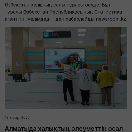
Өзбекстан халқының саны тұрақты өсуде. Бұл
туралы Өзбекстан Республикасының Статистика
агенттігі мәлімдеді,- деп хабарлайды newsroom.kz
13 қаңтар, 2025
Алматыда халықтың әлеуметтік осал