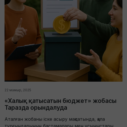
22 мамыр, 2025
«Халық қатысатын бюджет» жобасы
Таразда орындалуда
Аталған жобаны іске асыру мақсатында, қала
тұрғындарының бастамалары мен ұсыныстары