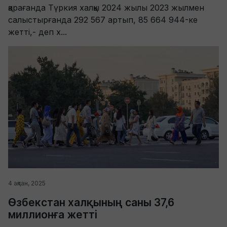
қарағанда Түркия халқы 2024 жылы 2023 жылмен
салыстырғанда 292 567 артып, 85 664 944-ке
жетті,- деп х...
4 ақпан, 2025
Өзбекстан халқының саны 37,6
миллионға жетті