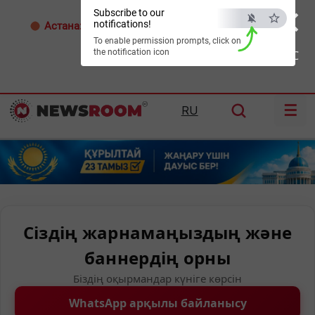
×
Subscribe to our
notifications!
Астана:
33°C
Алматы:
35°C
Шымкент:
36°C
To enable permission prompts, click on
the notification icon
ESC
☰
RU
Сіздің жарнамаңыздың және
баннердің орны
Біздің оқырмандар күніге көрсін
WhatsApp арқылы байланысу