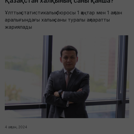
Қазақстан халқының саны қанша?
Ұлттық статистикалық бюросы 1 қаңтар мен 1 ақпан
аралығындағы халық саны туралы ақпаратты
жариялады
4 ақпан, 2024