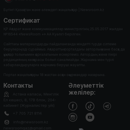
Бүгінгі Қазақстан және әлемдегі жаңалықтар | Newsroom.kz
Сертификат
ҚР Ақпарат және коммуникациялар министрлігінің 25.05.2017 жылдан
№16544 «NewsRoom +» АА Куәлігі берілген.
Сайттағы материалдарды пайдаланғанда міндетті түрде сілтеме
берулеріңізді сұраймыз. Ақпараттық порталдағы авторлық және басқа да
құқықтар толығымен қорғалатынын ескертеміз. Автордың жеке пікірі
редакцияның көзқарасы болып саналмайды. Жарнама мен түрлі
хабарландыруларға жарнама беруші жауапты.
Портал жаңалықтары 18 жастан асқан оқырмандар назарына.
Контакты
Әлеуметтік
желілер:
Астана каласы, Менгілік
Ел кешесі, 8, 17В блок, 204-
кабинет (Журналистер уйі)
+7 705 721 8114
info@newsroom.kz
newsroomqaz@gmail.com