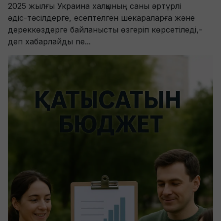
2025 жылғы Украина халқының саны әртүрлі
әдіс‑тәсілдерге, есептелген шекараларға және
дереккөздерге байланысты өзгеріп көрсетіледі,-
деп хабарлайды ne...