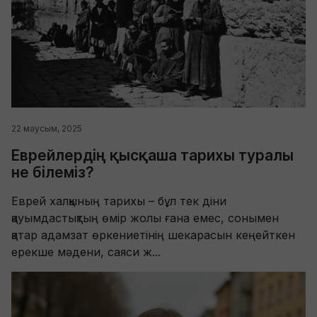
22 маусым, 2025
Еврейлердің қысқаша тарихы туралы
не білеміз?
Еврей халқының тарихы – бұл тек діни
қауымдастықтың өмір жолы ғана емес, сонымен
қатар адамзат өркениетінің шекарасын кеңейткен
ерекше мәдени, саяси ж...