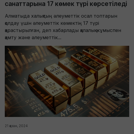
санаттарына 17 көмек түрі көрсетіледі
Алматыда халықтың әлеуметтік осал топтарын
қолдау үшін әлеуметтік көмектің 17 түрі
қарастырылған, деп хабарлады қалалық жұмыспен
қамту және әлеуметтік...
21 қазан, 2024