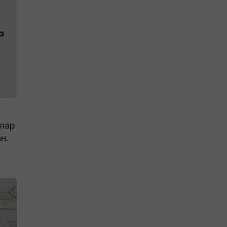
з
ллар
н.