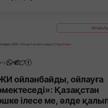
WhatsAp
лтоқсан, 2025 /
Жанар Ғарифоллақызы
/
Сараптама
ату:
ЖИ ойланбайды, ойлауға
өмектеседі»: Қазақстан
өшке ілесе ме, әлде қалы