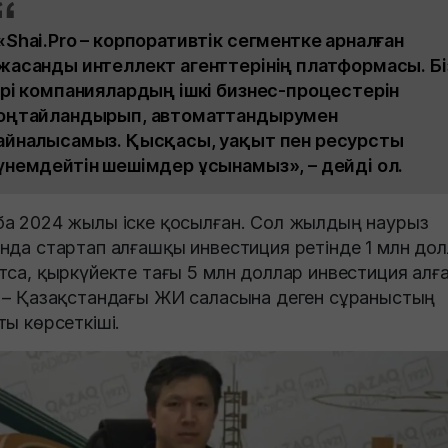
«Shai.Pro – корпоративтік сегментке арналған
жасанды интеллект агенттерінің платформасы. Бі
ірі компаниялардың ішкі бизнес-процестерін
оңтайландырып, автоматтандырумен
айналысамыз. Қысқасы, уақыт пен ресурсты
үнемдейтін шешімдер ұсынамыз», – дейді ол.
а 2024 жылы іске қосылған. Сол жылдың наурыз
нда стартап алғашқы инвестиция ретінде 1 млн до
тса, қыркүйекте тағы 5 млн доллар инвестиция алға
 – Қазақстандағы ЖИ саласына деген сұраныстың
ты көрсеткіші.