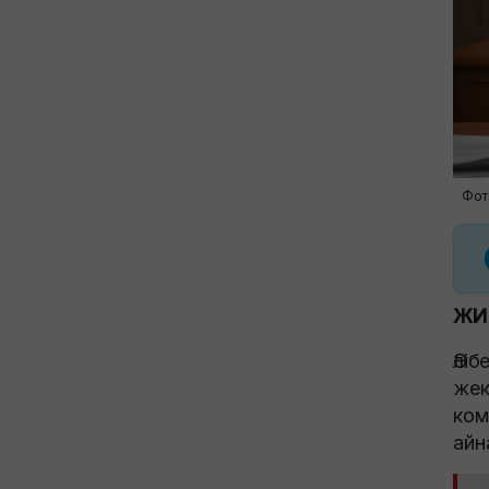
Фот
ЖИ 
Әлі
жек
ком
айн