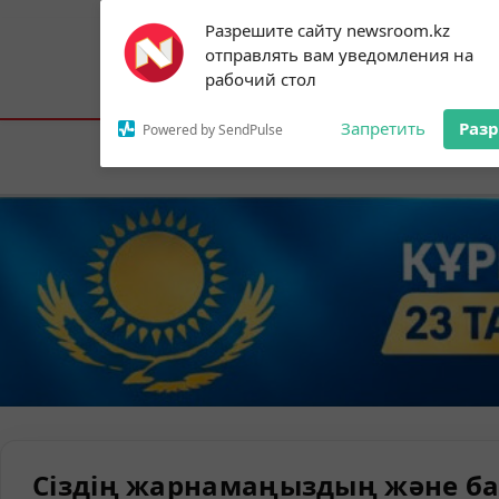
Subscribe to our
Разрешите сайту newsroom.kz
notifications!
отправлять вам уведомления на
To enable permission prompts, click on
Астана:
21°C
Алматы:
24°C
Шымк
рабочий стол
the notification icon
Запретить
Раз
Powered by SendPulse
Елорда
Сіздің жарнамаңыздың және ба