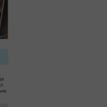
де
рі
ына