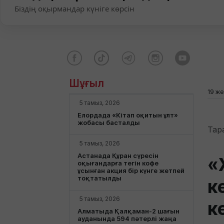
Біздің оқырмандар күніге көрсін
Шұғыл
19 же
5 тамыз, 2026
Елордада «Кітап оқитын ұлт»
жобасы басталды
Тар
5 тамыз, 2026
Астанада Құран сүресін
«
оқығандарға тегін кофе
ұсынған акция бір күнге жетпей
тоқтатылды
к
5 тамыз, 2026
к
Алматыда Қалқаман-2 шағын
ауданында 594 пәтерлі жаңа