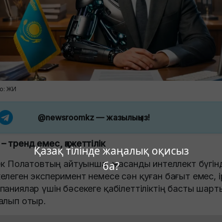
о: ЖИ
@newsroomkz
— жазылыңыз!
– тренд емес, қажеттілік
Қазақ тілінде жаңалық оқисыз
бек Полатовтың айтуынша, жасанды интеллект бүгін
ба?
елеген эксперимент немесе сән қуған бағыт емес, і
паниялар үшін бәсекеге қабілеттіліктің басты шарт
алып отыр.