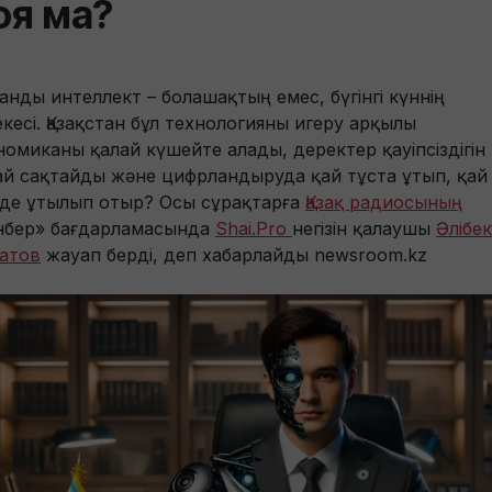
оя ма?
анды интеллект – болашақтың емес, бүгінгі күннің
екесі. Қазақстан бұл технологияны игеру арқылы
номиканы қалай күшейте алады, деректер қауіпсіздігін
ай сақтайды және цифрландыруда қай тұста ұтып, қай
де ұтылып отыр? Осы сұрақтарға
Қазақ радиосының
нбер» бағдарламасында
Shai.Pro
негізін қалаушы
Әлібек
атов
жауап берді, деп хабарлайды newsroom.kz