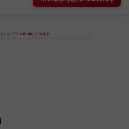
p-қа жаңалық жіберу
п