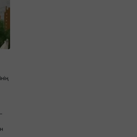
нің
–
ін