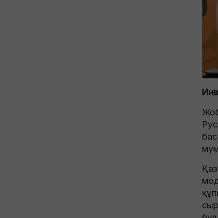
Инв
Жоб
Рус
бас
мүмк
Қаз
мод
құп
сыр
бұл