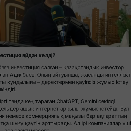
естиция қайдан келді?
аға инвестиция салған – қазақстандық инвестор
лан Адилбаев. Оның айтуынша, жасанды интеллекті
ты құндылығы – деректермен қауіпсіз жұмыс істеу
індігі.
іргі таңда кең тараған ChatGPT, Gemini секілді
ельдер ашық интернет арқылы жұмыс істейді. Бұл 
ия немесе коммерциялық маңызы бар ақпараттың
тқа шығу қаупін арттырады. Ал ірі компаниялар үш
 – аса өзекті мәселе.