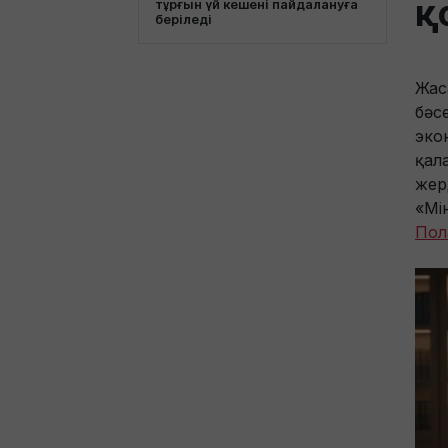
қ
тұрғын үй кешені пайдалануға
беріледі
Жас
бәс
эко
қал
жер
«Мі
Пол