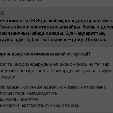
«Біз клиентке ЖИ-ды жабық контурда орнатамыз.
Яғни жүйе интернетке қосылмайды, барлық дере
компанияның ішінде қалады. Бұл – ақпараттық
қауіпсіздіктің басты талабы», – дейді Полатов.
рландыру экономиканы қалай өзгертеді?
батта цифрландырудың ел экономикасына тигізер
рі де кеңінен қозғалды. Спикердің айтуынша, цифр
імдер:
бір адамның бірнеше адамның жұмысын атқаруына,
процестерді жылдамдатуға,
шығынды азайтуға,
өнімділікті арттыруға мүмкіндік береді.