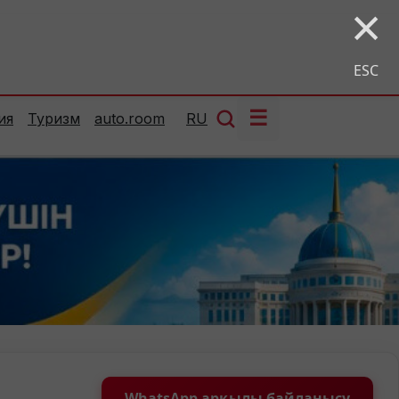
×
ESC
☰
ия
Туризм
auto.room
RU
WhatsApp арқылы байланысу