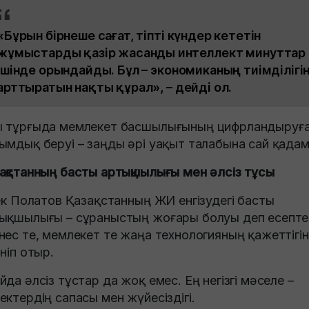
«Бұрын бірнеше сағат, тіпті күндер кететін
жұмыстарды қазір жасанды интеллект минуттар
ішінде орындайды. Бұл – экономиканың тиімділігі
арттыратын нақты құрал», – дейді ол.
 тұрғыда мемлекет басшылығының цифрландыруғ
ымдық беруі – заңды әрі уақыт талабына сай қадам
ақстанның басты артықшылығы мен әлсіз тұсы
бек Полатов Қазақстанның ЖИ енгізудегі басты
ықшылығы – сұраныстың жоғары болуы деп есепте
нес те, мемлекет те жаңа технологияның қажеттігін
ініп отыр.
йда әлсіз тұстар да жоқ емес. Ең негізгі мәселе –
ектердің сапасы мен жүйесіздігі.