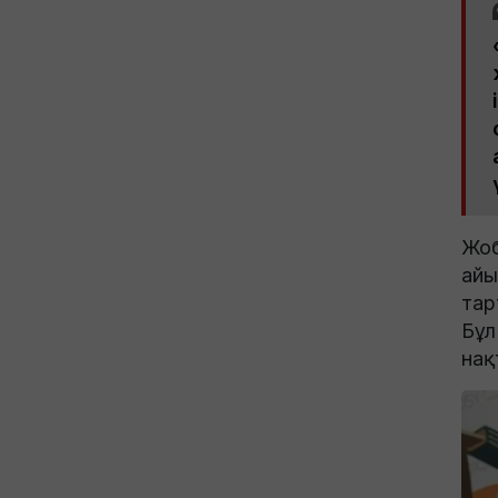
Жоб
айы
тар
Бұл
нақ