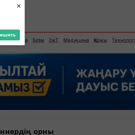
×
ент:
28°C
решить
Сараптама
Білім
ЗжТ
Медицина
Қаржы
Технолог
ннердің орны