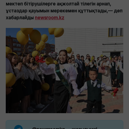
мектеп бітірушілерге ақжолтай тілегін арнап,
ұстаздар қауымын мерекемен құттықтады,— деп
хабарлайды
newsroom.kz