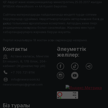
ҚР Ақпарат және коммуникациялар министрлігінің 25.05.2017 жылдан
№16544 «NewsRoom +» АА Куәлігі берілген.
Сайттағы материалдарды пайдаланғанда міндетті түрде сілтеме
берулеріңізді сұраймыз. Ақпараттық порталдағы авторлық және басқа да
құқықтар толығымен қорғалатынын ескертеміз. Автордың жеке пікірі
редакцияның көзқарасы болып саналмайды. Жарнама мен түрлі
хабарландыруларға жарнама беруші жауапты.
Портал жаңалықтары 18 жастан асқан оқырмандар назарына.
Контакты
Әлеуметтік
желілер:
Астана каласы, Менгілік
Ел кешесі, 8, 17В блок, 204-
кабинет (Журналистер уйі)
+7 705 721 8114
info@newsroom.kz
newsroomqaz@gmail.com
Біз туралы