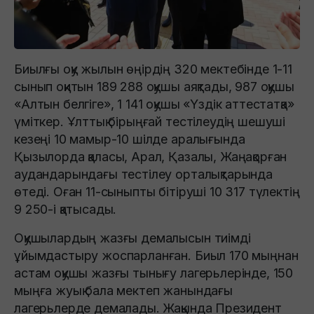
Биылғы оқу жылын өңірдің 320 мектебінде 1-11
сынып оқитын 189 288 оқушы аяқтады, 987 оқушы
«Алтын белгіге», 1 141 оқушы «Үздік аттестатқа»
үміткер. Ұлттық бірыңғай тестілеудің шешуші
кезеңі 10 мамыр-10 шілде аралығында
Қызылорда қаласы, Арал, Қазалы, Жаңақорған
аудандарындағы тестілеу орталықтарында
өтеді. Оған 11-сыныпты бітіруші 10 317 түлектің
9 250-і қатысады.
Оқушылардың жазғы демалысын тиімді
ұйымдастыру жоспарланған. Биыл 170 мыңнан
астам оқушы жазғы тынығу лагерьлерінде, 150
мыңға жуық бала мектеп жанындағы
лагерьлерде демалады. Жақында Президент