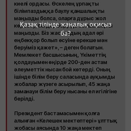
киелі ордасы. Өскелең ұрпақты
білімпаздыққа баулу қаншалықты
маңызды болса, оларға дұрыс жол
Қазақ тілінде жаңалық оқисыз
көрсету, бағдар беру де соншалықты
ба?
маңызды. Біз жастардың адал әрі
еңбекқор болып өсуіне ерекше мән
беруіміз қажет», – деген болатын.
Мемлекет басшысының, Үкіметтің
қолдауымен өңірде 200-ден астам
әлеуметтік нысан бой көтерді. Оның
ішінде білім беру саласында ауқымды
жобалар жүзеге асырылып, 45 жаңа
заманауи білім беру нысаны ел игілігіне
берілді.
Президент бастамасымен қолға
алынған «Келешек мектептері» ұлттық
жобасы аясында 10 жаңа мектеп