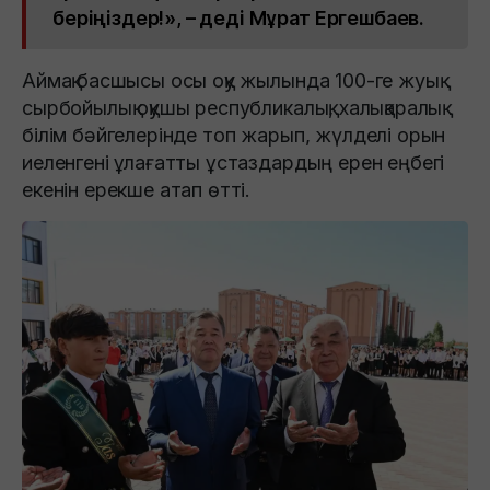
беріңіздер!», – деді Мұрат Ергешбаев.
Аймақ басшысы осы оқу жылында 100-ге жуық
сырбойылық оқушы республикалық, халықаралық
білім бәйгелерінде топ жарып, жүлделі орын
иеленгені ұлағатты ұстаздардың ерен еңбегі
екенін ерекше атап өтті.