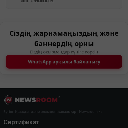
үшін жазылыңыз.
Сіздің жарнамаңыздың және
баннердің орны
Біздің оқырмандар күніге көрсін
WhatsApp арқылы байланысу
Бүгінгі Қазақстан және әлемдегі жаңалықтар | Newsroom.kz
Сертификат