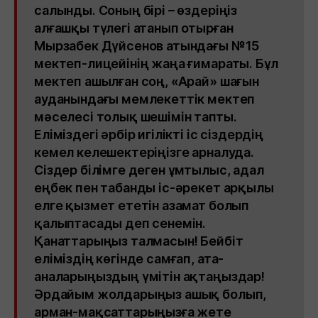
салынды. Соның бірі – өздеріңіз
алғашқы түлегі атанып отырған
Мырзабек Дүйсенов атындағы №15
мектеп-лицейінің жаңа ғимараты. Бұл
мектеп ашылған соң, «Арай» шағын
ауданындағы мемлекеттік мектеп
мәселесі толық шешімін тапты.
Еліміздегі әрбір игілікті іс сіздердің
кемел келешектеріңізге арналуда.
Сіздер білімге деген ұмтылыс, адал
еңбек пен табанды іс-әрекет арқылы
елге қызмет ететін азамат болып
қалыптасады деп сенемін.
Қанаттарыңыз талмасын! Бейбіт
еліміздің көгінде самғап, ата-
аналарыңыздың үмітін ақтаңыздар!
Әрдайым жолдарыңыз ашық болып,
арман-мақсаттарыңызға жете