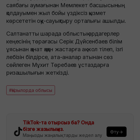
саябағы аумағынан Мемлекет басшысының
қолдауымен жыл бойы үздіксіз қызмет
көрсететін оқу-сауықтыру орталығы ашылды.
Салтанатты шарада облыстық ардагерлер
кеңесінің төрағасы Серік Дүйсенбаев білім
ұясынан қанат қаққан жастарға ақ жол тілеп, ізгі
лебізін білдірсе, ата-аналар атынан сөз
сөйлеген Мұхит Төребаев ұстаздарға
ризашылығын жеткізді.
#Қызылорда облысы
TikTok-та отырсыз ба? Онда
бізге жазылыңыз.
Өту→
Маңызды жаңалықтарды жедел алу