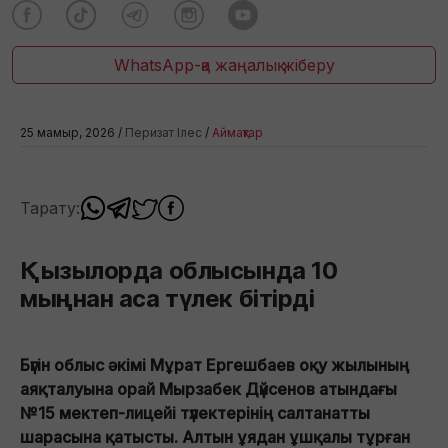
WhatsApp-қа жаңалық жіберу
25 мамыр, 2026 /
Перизат Ілес
/
Аймақтар
Тарату:
Қызылорда облысында 10
мыңнан аса түлек бітірді
Бүгін облыс әкімі Мұрат Ергешбаев оқу жылының
аяқталуына орай Мырзабек Дүйсенов атындағы
№15 мектеп-лицейі түлектерінің салтанатты
шарасына қатысты. Алтын ұядан ұшқалы тұрған