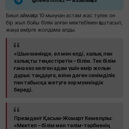
@newsroomkz
— жазылыңыз!
Биыл аймақта 10 мыңнан астам жас түлек он
бір жыл бойы білім алған мектебімен қоштасып,
жаңа өмірге жолдама алды.
«Шын мәнінде, ел мен елді, халық пен
халықты теңестіретін – білім. Тек білім
ғана кез келген адам үшін өмір жолын
дұрыс таңдауға, өзіне деген сенімділік
пен табысқа жетуге зор мүмкіндік
береді.
Президент Қасым-Жомарт Кемелұлы:
«Мектеп – білім мен тәлім-тәрбиенің