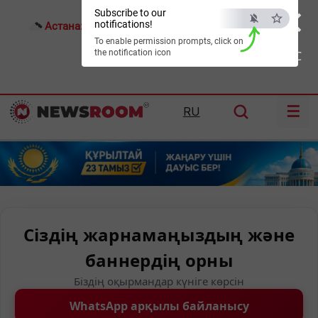
×
Subscribe to our
notifications!
Астана:
25°C
Алматы:
31°C
Шымкент:
34°C
To enable permission prompts, click on
the notification icon
ESC
☰
RU
Сіздің жарнамаңыздың және
баннердің орны
Біздің оқырмандар күніге көрсін
WhatsApp арқылы байланысу