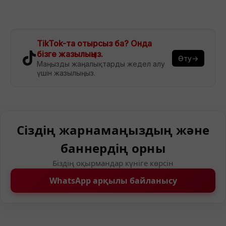
TikTok-та отырсыз ба? Онда
бізге жазылыңыз.
Өту→
Маңызды жаңалықтарды жедел алу
үшін жазылыңыз.
Сіздің жарнамаңыздың және
баннердің орны
Біздің оқырмандар күніге көрсін
WhatsApp арқылы байланысу