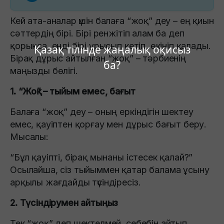
Кей ата-аналар үшін балаға “жоқ” деу – ең қиын
сәттердің бірі. Бірі ренжітіп алам ба деп
қорықса, енді бірі ұрысып кетіп, өкініп қалады.
Қазақ тілінде жаңалық оқисыз
Бірақ дұрыс айтылған “жоқ” – тәрбиенің
ба?
маңызды бөлігі.
1. “Жоқ” – тыйым емес, бағыт
Балаға “жоқ” деу – оның еркіндігін шектеу
емес, қауіптен қорғау мен дұрыс бағыт беру.
Мысалы:
“Бұл қауіпті, бірақ мынаны істесек қалай?”
Осылайша, сіз тыйыммен қатар балама ұсыну
арқылы жағдайды түсіндіресіз.
2. Түсіндірумен айтыңыз
Тек “жоқ” деп шектелмей, себебін айтып