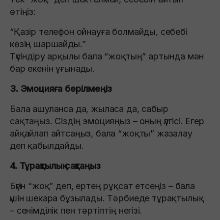
өтіңіз:
“Қазір телефон ойнауға болмайды, себебі
көзің шаршайды.”
Түсіндіру арқылы бала “жоқтың” артында мән
бар екенін ұғынады.
3. Эмоцияға берілмеңіз
Бала ашуланса да, жыласа да, сабыр
сақтаңыз. Сіздің эмоцияңыз – оның үлгісі. Егер
айқайлап айтсаңыз, бала “жоқты” жазалау
деп қабылдайды.
4. Тұрақтылық сақтаңыз
Бүгін “жоқ” деп, ертең рұқсат етсеңіз – бала
үшін шекара бұзылады. Тәрбиеде тұрақтылық
– сенімділік пен тәртіптің негізі.