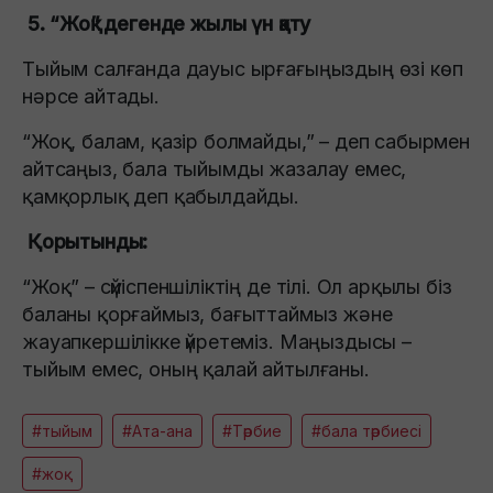
5. “Жоқ” дегенде жылы үн қату
Тыйым салғанда дауыс ырғағыңыздың өзі көп
нәрсе айтады.
“Жоқ, балам, қазір болмайды,” – деп сабырмен
айтсаңыз, бала тыйымды жазалау емес,
қамқорлық деп қабылдайды.
Қорытынды:
“Жоқ” – сүйіспеншіліктің де тілі. Ол арқылы біз
баланы қорғаймыз, бағыттаймыз және
жауапкершілікке үйретеміз. Маңыздысы –
тыйым емес, оның қалай айтылғаны.
#тыйым
#Ата-ана
#Тәрбие
#бала тәрбиесі
#жоқ