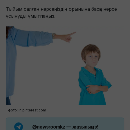
Тыйым салған нәрсеңіздің орынына басқа нәрсе
ұсынуды ұмытпаңыз.
фото: in.pinterest.com
@newsroomkz
— жазылыңыз!