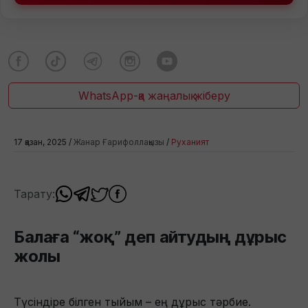
WhatsApp-қа жаңалық жіберу
17 қазан, 2025 /
Жанар Ғарифоллақызы
/
Руханият
Тарату:
Балаға “жоқ” деп айтудың дұрыс
жолы
Түсіндіре білген тыйым – ең дұрыс тәрбие.