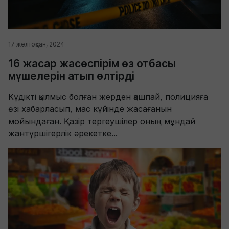
17 желтоқсан, 2024
16 жасар жасөспірім өз отбасы
мүшелерін атып өлтірді
Күдікті қылмыс болған жерден қашпай, полицияға
өзі хабарласып, мас күйінде жасағанын
мойындаған. Қазір тергеушілер оның мұндай
жантүршігерлік әрекетке...