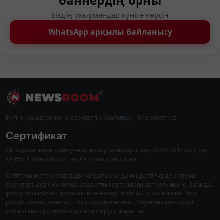
баннердің орны
Біздің оқырмандар күніге көрсін
WhatsApp арқылы байланысу
Бүгінгі Қазақстан және әлемдегі жаңалықтар | Newsroom.kz
Сертификат
ҚР Ақпарат және коммуникациялар министрлігінің 25.05.2017 жылдан
№16544 «NewsRoom +» АА Куәлігі берілген.
Сайттағы материалдарды пайдаланғанда міндетті түрде сілтеме
берулеріңізді сұраймыз. Ақпараттық порталдағы авторлық және басқа да
құқықтар толығымен қорғалатынын ескертеміз. Автордың жеке пікірі
редакцияның көзқарасы болып саналмайды. Жарнама мен түрлі
хабарландыруларға жарнама беруші жауапты.