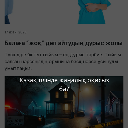
17 қазан, 2025
Балаға “жоқ” деп айтудың дұрыс жолы
Түсіндіре білген тыйым – ең дұрыс тәрбие. Тыйым
салған нәрсеңіздің орынына басқа нәрсе ұсынуды
ұмытпаңыз.
Қазақ тілінде жаңалық оқисыз
ба?