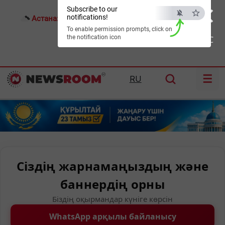
×
Subscribe to our
notifications!
Астана:
27°C
Алматы:
29°C
Шымкент:
36°C
To enable permission prompts, click on
the notification icon
ESC
☰
RU
Сіздің жарнамаңыздың және
баннердің орны
Біздің оқырмандар күніге көрсін
WhatsApp арқылы байланысу