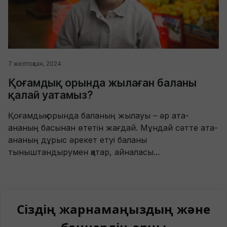
7 желтоқсан, 2024
Қоғамдық орында жылаған баланы
қалай уатамыз?
Қоғамдық орында баланың жылауы – әр ата-
ананың басынан өтетін жағдай. Мұндай сәтте ата-
ананың дұрыс әрекет етуі баланы
тыныштандырумен қатар, айналасы...
Сіздің жарнамаңыздың және