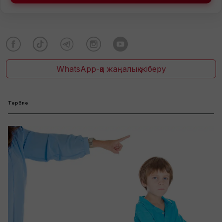
WhatsApp-қа жаңалық жіберу
Тәрбие