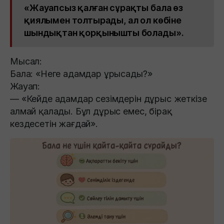
«Жауапсыз қалған сұрақты бала өз
қиялымен толтырады, ал ол көбіне
шындықтан қорқынышты болады».
Мысал:
Бала: «Неге адамдар ұрысады?»
Жауап:
— «Кейде адамдар сезімдерін дұрыс жеткізе
алмай қалады. Бұл дұрыс емес, бірақ
кездесетін жағдай».