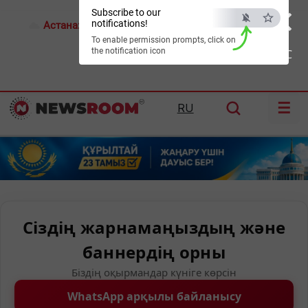
×
Subscribe to our
notifications!
Астана:
28°C
Алматы:
31°C
Шымкент:
37°C
To enable permission prompts, click on
the notification icon
ESC
☰
RU
Сіздің жарнамаңыздың және
баннердің орны
Біздің оқырмандар күніге көрсін
WhatsApp арқылы байланысу