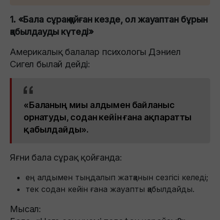
1. «Бала сұрақ қойған кезде, ол жауаптан бұрын
қабылдауды күтеді»
Америкалық балалар психологы Дэниел
Сигел былай дейді:
«Баланың миы алдымен байланыс
орнатуды, содан кейін ғана ақпаратты
қабылдайды».
Яғни бала сұрақ қойғанда:
ең алдымен тыңдалып жатқанын сезгісі келеді;
тек содан кейін ғана жауапты қабылдайды.
Мысал: