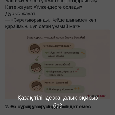
Бала: «Неге сен үнемі телефон қарайсың?»
Қате жауап: «Үлкендерге болады».
Дұрыс жауап:
— «Сұрағың орынды. Кейде шынымен көп
қараймын. Бұл саған ұнамай ма?»
Қазақ тілінде жаңалық оқисыз
ба?
2. Әр сұраққа ұзақ түсіндіру міндет емес