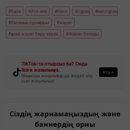
#бала
#Ата-ана
#Неге
#сұрақ
#көп сұрақ
#баланың сұрақтары
#жауап
#қалай жауап беру керек
#Жаман болады
TikTok-та отырсыз ба? Онда
бізге жазылыңыз.
Өту→
Маңызды жаңалықтарды жедел алу
үшін жазылыңыз.
Сіздің жарнамаңыздың және
баннердің орны