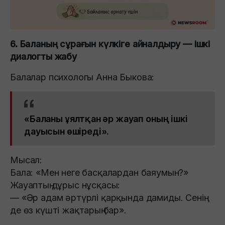
6. Баланың сұрағын күлкіге айналдыру — ішкі
диалогты жабу
Балалар психологы Анна Быкова:
«Баланы ұялтқан әр жауап оның ішкі
дауысын өшіреді».
Мысал:
Бала: «Мен неге басқалардан баяумын?»
Жауаптың дұрыс нұсқасы:
— «Әр адам әртүрлі қарқында дамиды. Сенің
де өз күшті жақтарың бар».