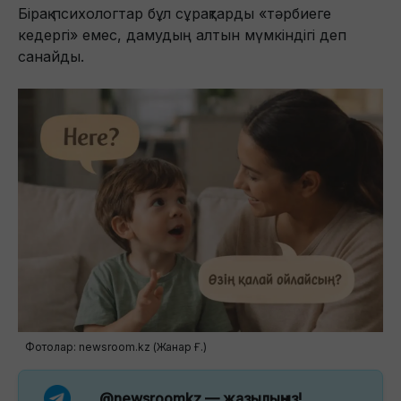
Бірақ психологтар бұл сұрақтарды «тәрбиеге
кедергі» емес, дамудың алтын мүмкіндігі деп
санайды.
Фотолар: newsroom.kz (Жанар Ғ.)
@newsroomkz
— жазылыңыз!