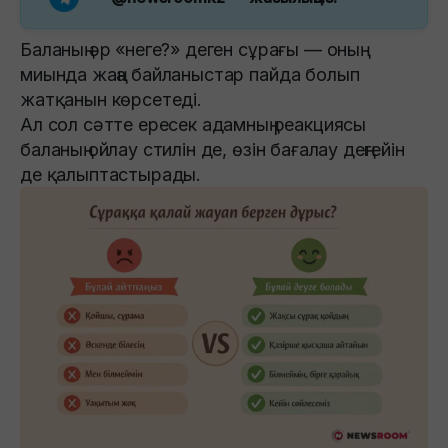
Баланың әр «неге?» деген сұрағы — оның
миында жаңа байланыстар пайда болып
жатқанын көрсетеді.
Ал сол сәтте ересек адамның реакциясы
баланың ойлау стилін де, өзін бағалау деңгейін
де қалыптастырады.