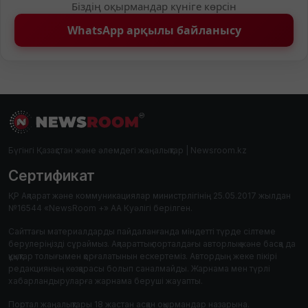
Біздің оқырмандар күніге көрсін
WhatsApp арқылы байланысу
Бүгінгі Қазақстан және әлемдегі жаңалықтар | Newsroom.kz
Сертификат
ҚР Ақпарат және коммуникациялар министрлігінің 25.05.2017 жылдан
№16544 «NewsRoom +» АА Куәлігі берілген.
Сайттағы материалдарды пайдаланғанда міндетті түрде сілтеме
берулеріңізді сұраймыз. Ақпараттық порталдағы авторлық және басқа да
құқықтар толығымен қорғалатынын ескертеміз. Автордың жеке пікірі
редакцияның көзқарасы болып саналмайды. Жарнама мен түрлі
хабарландыруларға жарнама беруші жауапты.
Портал жаңалықтары 18 жастан асқан оқырмандар назарына.