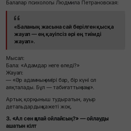
Балалар психологы Людмила Петрановская:
«Баланың жасына сай берілген қысқа
жауап — ең қауіпсіз әрі ең тиімді
жауап».
Мысал:
Бала: «Адамдар неге өледі?»
Жауап:
— «Әр адамның өмірі бар, бір күні ол
аяқталады. Бұл — табиғаттың заңы».
Артық қорқыныш тудыратын, ауыр
детальдардың қажеті жоқ.
3. «Ал сен қалай ойлайсың?» — ойлауды
ашатын кілт