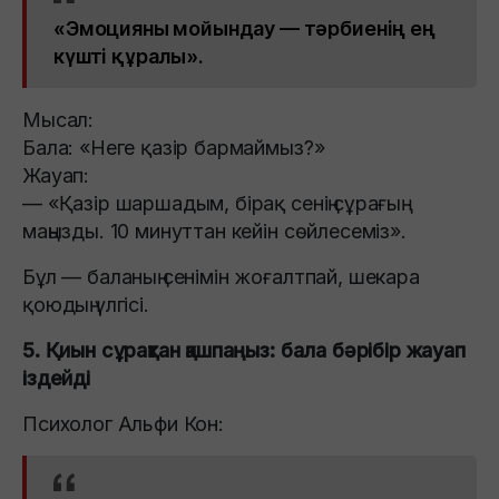
«Эмоцияны мойындау — тәрбиенің ең
күшті құралы».
Мысал:
Бала: «Неге қазір бармаймыз?»
Жауап:
— «Қазір шаршадым, бірақ сенің сұрағың
маңызды. 10 минуттан кейін сөйлесеміз».
Бұл — баланың сенімін жоғалтпай, шекара
қоюдың үлгісі.
5. Қиын сұрақтан қашпаңыз: бала бәрібір жауап
іздейді
Психолог Альфи Кон: