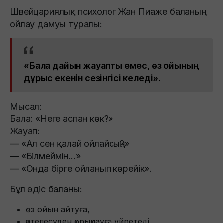
Швейцариялық психолог Жан Пиаже баланың
ойлау дамуы туралы:
«Бала дайын жауапты емес, өз ойының
дұрыс екенін сезінгісі келеді».
Мысал:
Бала: «Неге аспан көк?»
Жауап:
— «Ал сен қалай ойлайсың?»
— «Білмеймін…»
— «Онда бірге ойланып көрейік».
Бұл әдіс баланы:
өз ойын айтуға,
қателесуден қорықпауға үйретеді.