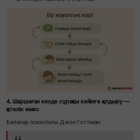
4. Шаршаған кезде сұрақты кейінге қалдыру —
қателік емес
Балалар психологы Джон Готтман: