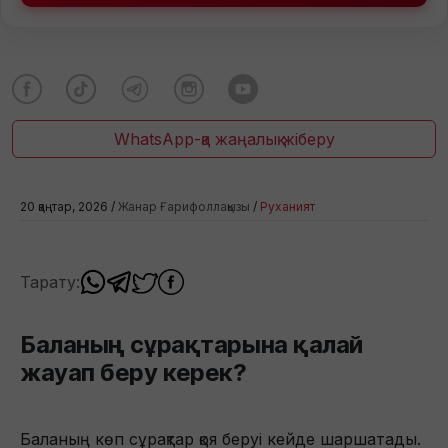
WhatsApp-қа жаңалық жіберу
20 қаңтар, 2026 /
Жанар Ғарифоллақызы
/
Руханият
Тарату:
Баланың сұрақтарына қалай
жауап беру керек?
Баланың көп сұрақтар қоя беруі кейде шаршатады.