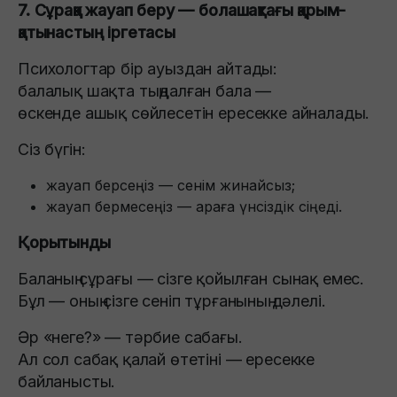
7. Сұраққа жауап беру — болашақтағы қарым-
қатынастың іргетасы
Психологтар бір ауыздан айтады:
балалық шақта тыңдалған бала —
өскенде ашық сөйлесетін ересекке айналады.
Сіз бүгін:
жауап берсеңіз — сенім жинайсыз;
жауап бермесеңіз — араға үнсіздік сіңеді.
Қорытынды
Баланың сұрағы — сізге қойылған сынақ емес.
Бұл — оның сізге сеніп тұрғанының дәлелі.
Әр «неге?» — тәрбие сабағы.
Ал сол сабақ қалай өтетіні — ересекке
байланысты.