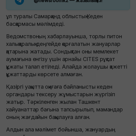
@newsroomkz
— жазылыңыз!
ұл туралы Самарқанд облыстық Кеден
басқармасы мәлімдеді.
Ведомствоның хабарлауынша, торлы питон
халықаралық деңгейде қорғалатын жануарлар
қатарына жатады. Сондықтан оны мемлекет
аумағына енгізу үшін арнайы CITES рұқсат
құжаты талап етіледі. Алайда жолаушы қажетті
құжаттарды көрсете алмаған.
Қазіргі уақытта оқиғаға байланысты кеден
органдары тексеру жұмыстарын жүргізіп
жатыр. Тәркіленген жылан Ташкент
хайуанаттар бағына тапсырылып, мамандар
оның жағдайын бақылауға алған.
Алдын ала мәлімет бойынша, жануардың