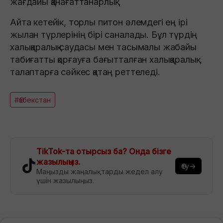
жағдайы қанағаттанарлық.
Айта кетейік, торлы питон әлемдегі ең ірі
жылан түрлерінің бірі саналады. Бұл түрдің
халықаралық саудасы мен тасымалы жабайы
табиғатты қорғауға бағытталған халықаралық
талаптарға сәйкес қатаң реттеледі.
#Өзбекстан
TikTok-та отырсыз ба? Онда бізге
жазылыңыз.
Өту→
Маңызды жаңалықтарды жедел алу
үшін жазылыңыз.