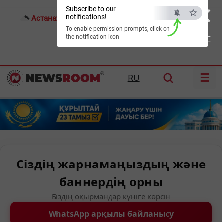
×
Subscribe to our
notifications!
Астана:
23°C
Алматы:
34°C
Шымкент:
37°C
To enable permission prompts, click on
the notification icon
ESC
☰
RU
Сіздің жарнамаңыздың және
баннердің орны
Біздің оқырмандар күніге көрсін
WhatsApp арқылы байланысу