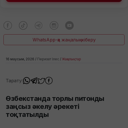
WhatsApp-қа жаңалық жіберу
16 маусым, 2026 /
Перизат Ілес
/
Жаңалықтар
Тарату:
Өзбекстанда торлы питонды
заңсыз әкелу әрекеті
тоқтатылды