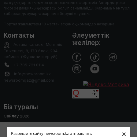
да құқықтар толығымен қорғалатынын ескертеміз. Автордың жеке
пікірі редакцияның көзқарасы болып саналмайды. Жарнама мен түрлі
хабарландыруларға жарнама беруші жауапты.
Портал жаңалықтары 18 жастан асқан оқырмандар назарына.
Контакты
Әлеуметтік
желілер:
Астана каласы, Менгілік
Ел кешесі, 8, 17В блок, 204-
кабинет (Журналистер уйі)
+7 705 721 8114
info@newsroom.kz
newsroomqaz@gmail.com
Біз туралы
Сайлау 2026
Редакция
Пайдаланушы тәжірибесін жақсарту
×
Сайтты қолдану ережесі
Разрешите сайту newsroom.kz отправлять