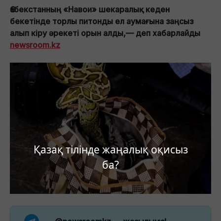
Өзбекстанның «Навои» шекаралық кеден
бекетінде торлы питонды ел аумағына заңсыз
алып кіру әрекеті орын алды,— деп хабарлайды
newsroom.kz
Қазақ тілінде жаңалық оқисыз
ба?