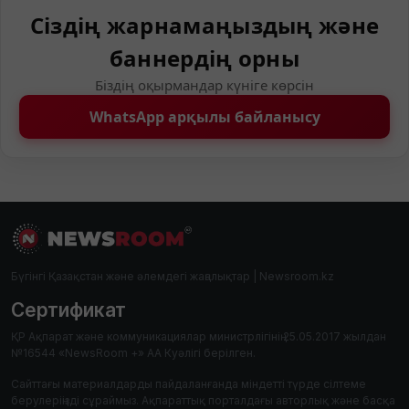
Сіздің жарнамаңыздың және
баннердің орны
Біздің оқырмандар күніге көрсін
WhatsApp арқылы байланысу
Бүгінгі Қазақстан және әлемдегі жаңалықтар | Newsroom.kz
Сертификат
ҚР Ақпарат және коммуникациялар министрлігінің 25.05.2017 жылдан
№16544 «NewsRoom +» АА Куәлігі берілген.
Сайттағы материалдарды пайдаланғанда міндетті түрде сілтеме
берулеріңізді сұраймыз. Ақпараттық порталдағы авторлық және басқа