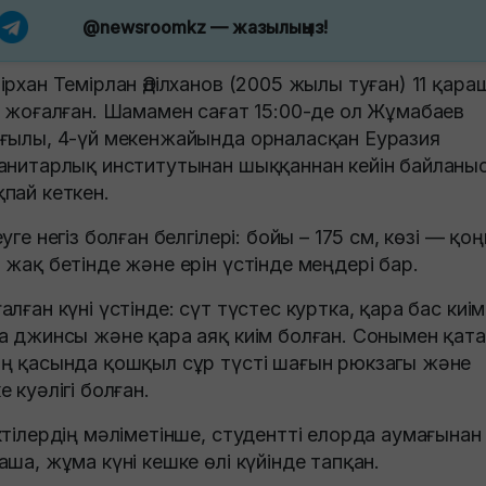
@newsroomkz
— жазылыңыз!
ірхан Темірлан Әділханов (2005 жылы туған) 11 қара
і жоғалған. Шамамен сағат 15:00-де ол Жұмабаев
ғылы, 4-үй мекенжайында орналасқан Еуразия
анитарлық институтынан шыққаннан кейін байланы
пай кеткен.
еуге негіз болған белгілері: бойы – 175 см, көзі — қо
 жақ бетінде және ерін үстінде меңдері бар.
алған күні үстінде: сүт түстес куртка, қара бас киім
а джинсы және қара аяқ киім болған. Сонымен қат
ң қасында қошқыл сұр түсті шағын рюкзагы және
е куәлігі болған.
ктілердің мәліметінше, студентті елорда аумағынан
аша, жұма күні кешке өлі күйінде тапқан.