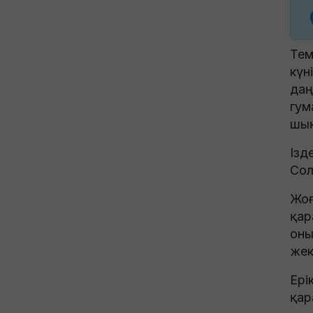
Тем
күн
даң
гум
шық
Ізд
Сол
Жоғ
қар
оны
жек
Ері
қар