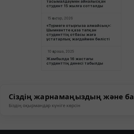
тасымалдаумен айналысқан
студент 15 жылға сотталды
15 қаңтар, 2026
«Түрмеге отырғыза алмайсың»:
Шымкентте қаза тапқан
студенттің отбасы жаға
ұстатарлық жағдаймен бөлісті
10 қараша, 2025
Жамбылда 16 жастағы
студенттің денесі табылды
Сіздің жарнамаңыздың және ба
Біздің оқырмандар күніге көрсін