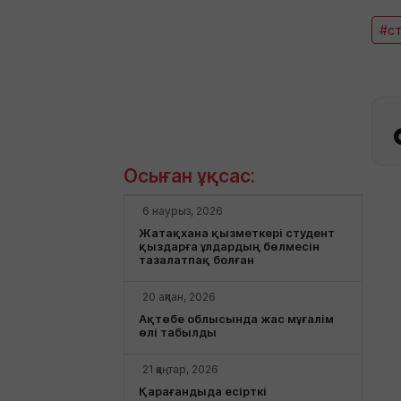
#с
Осыған ұқсас:
6 наурыз, 2026
Жатақхана қызметкері студент
қыздарға ұлдардың бөлмесін
тазалатпақ болған
20 ақпан, 2026
Ақтөбе облысында жас мұғалім
өлі табылды
21 қаңтар, 2026
Қарағандыда есірткі