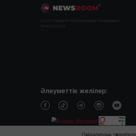
Бүгінгі Қазақстан және әлемдегі жаңалықтар |
Newsroom.kz
Әлеуметтік желілер:
Пайдаланушы тәжірибесін