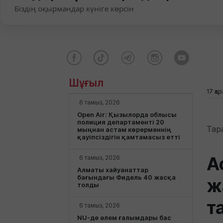
Біздің оқырмандар күніге көрсін
Шұғыл
17 қа
6 тамыз, 2026
Open Air: Қызылорда облысы
полиция департаменті 20
Тар
мыңнан астам көрерменнің
қауіпсіздігін қамтамасыз етті
А
6 тамыз, 2026
Алматы хайуанаттар
бағындағы Фидель 40 жасқа
ж
толды
т
6 тамыз, 2026
NU-де әлем ғалымдары бас