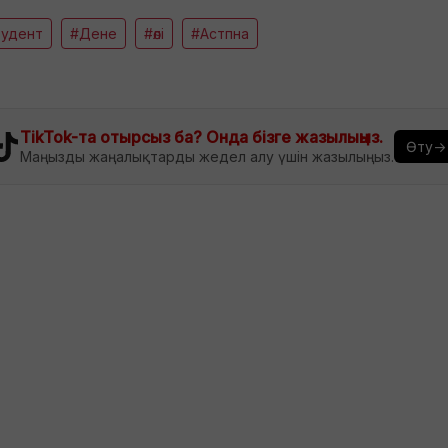
тудент
#Дене
#өлі
#Астпна
TikTok-та отырсыз ба? Онда бізге жазылыңыз.
Өту→
Маңызды жаңалықтарды жедел алу үшін жазылыңыз.