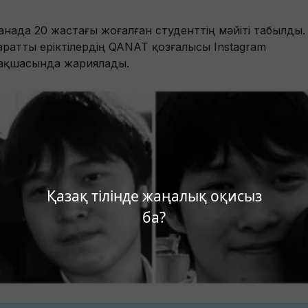
анада 20 жастағы жоғалған студенттің мәйіті табылды.
аратты еріктілердің QANAT қозғалысы Instagram
ақшасында жариялады.
Қазақ тілінде жаңалық оқисыз
ба?