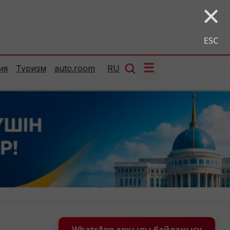
×
ESC
☰
ия
Туризм
auto.room
RU
WhatsApp арқылы байланысу