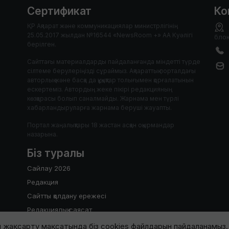
Сертификат
Ко
ҚР Ақпарат және коммуникациялар министрлігінің
25.05.2017 жылдан №16544 «NewsRoom +» АА Куәлігі
блок
берілген.
Сайттағы материалдарды пайдаланғанда міндетті түрде
сілтеме берулеріңізді сұраймыз. Ақпараттық порталдағы
авторлық және басқа да құқықтар толығымен қорғалатынын
ескертеміз. Автордың жеке пікірі редакцияның
көзқарасы болып саналмайды. Жарнама мен түрлі
хабарландыруларға жарнама беруші жауапты.
Портал жаңалықтары 18 жастан асқан оқырмандар
назарына.
Біз туралы
Сайлау 2026
Редакция
Сайтты қолдану ережесі
Редакциялық саясат
 жақсарту мақсатында біз cookies файлдарын пайдаланамыз. 