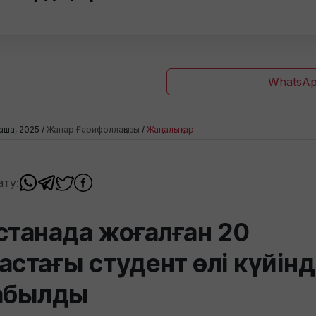
WhatsAp
раша, 2025 /
Жанар Ғарифоллақызы
/
Жаңалықтар
ату:
станада жоғалған 20
астағы студент өлі күйін
абылды