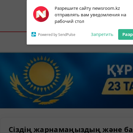
Subscribe to our
Разрешите сайту newsroom.kz
notifications!
отправлять вам уведомления на
To enable permission prompts, click on
Астана:
17°C
Алматы:
21°C
Шымк
рабочий стол
the notification icon
Запретить
Раз
Powered by SendPulse
Елорда
Сіздің жарнамаңыздың және ба