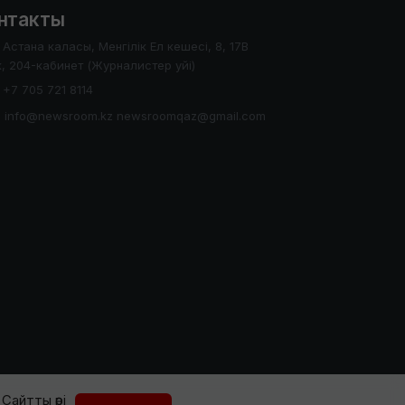
нтакты
Астана каласы, Менгілік Ел кешесі, 8, 17В
, 204-кабинет (Журналистер уйі)
+7 705 721 8114
info@newsroom.kz newsroomqaz@gmail.com
Сайтты әрі