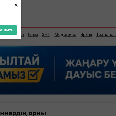
×
ент:
24°C
решить
Сараптама
Білім
ЗжТ
Медицина
Қаржы
Технолог
ннердің орны