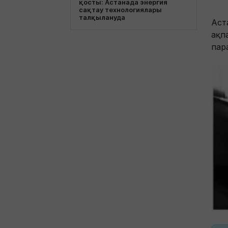
қосты: Астанада энергия
сақтау технологиялары
талқылануда
Аст
ақп
пар