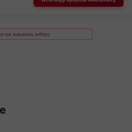
p-қа жаңалық жіберу
де