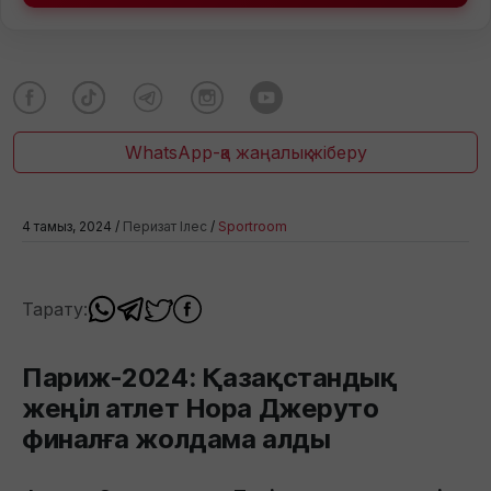
WhatsApp-қа жаңалық жіберу
4 тамыз, 2024 /
Перизат Ілес
/
Sportroom
Тарату:
Париж-2024: Қазақстандық
жеңіл атлет Нора Джеруто
финалға жолдама алды