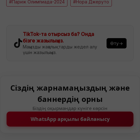
#Париж Олимпиада-2024
#Нора Джеруто
TikTok-та отырсыз ба? Онда
бізге жазылыңыз.
Өту→
Маңызды жаңалықтарды жедел алу
үшін жазылыңыз.
Сіздің жарнамаңыздың және
баннердің орны
Біздің оқырмандар күніге көрсін
WhatsApp арқылы байланысу