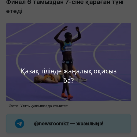
Финал 6 тамыздан 7-сіне қараған түні
өтеді
Қазақ тілінде жаңалық оқисыз
ба?
Фото: Ұлттық олимпиада комитеті
@newsroomkz
— жазылыңыз!