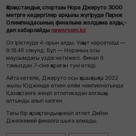
Қазақстандық спортшы Нора Джеруто 3000
метрге кедергілер арқылы жүгіруде Париж
Олимпиадасының финалына жолдама алды,-
деп хабарлайды
newsroom.kz
Ол іріктеуде 4-орын алды. Уақыт көрсеткіші —
9:16.46 секунд. Бұл — Нораның осы
маусымдағы үздік нәтижесі. Финал 6
тамыздан 7-сіне қараған түні өтеді.
Айта кетелік, Джеруто осы қашықтықта 2022
жылы Юджинде өткен әлем чемпионатында
Қазақстанға жеңіл атлетикадан алғашқы
алтынды алып келген.
Тағы бір қазақстандық жеңіл атлет Дейзи
Джепкемей финалға шыға алмады.