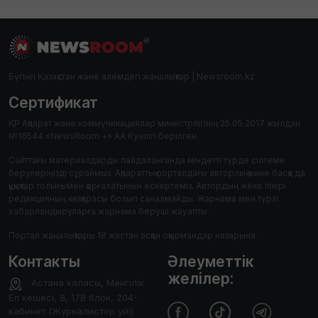
Бүгінгі Қазақстан және әлемдегі жаңалықтар | Newsroom.kz
Сертификат
ҚР Ақпарат және коммуникациялар министрлігінің 25.05.2017 жылдан
№16544 «NewsRoom +» АА Куәлігі берілген.
Сайттағы материалдарды пайдаланғанда міндетті түрде сілтеме
берулеріңізді сұраймыз. Ақпараттық порталдағы авторлық және басқа да
құқықтар толығымен қорғалатынын ескертеміз. Автордың жеке пікірі
редакцияның көзқарасы болып саналмайды. Жарнама мен түрлі
хабарландыруларға жарнама беруші жауапты.
Портал жаңалықтары 18 жастан асқан оқырмандар назарына.
Контакты
Әлеуметтік
желілер:
Астана каласы, Менгілік
Ел кешесі, 8, 17В блок, 204-
кабинет (Журналистер уйі)