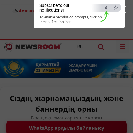
×
Subscribe to our
notifications!
Астана:
22°C
Алматы:
28°C
Шымкент:
31°C
To enable permission prompts, click on
the notification icon
ESC
☰
RU
Сіздің жарнамаңыздың және
баннердің орны
Біздің оқырмандар күніге көрсін
WhatsApp арқылы байланысу