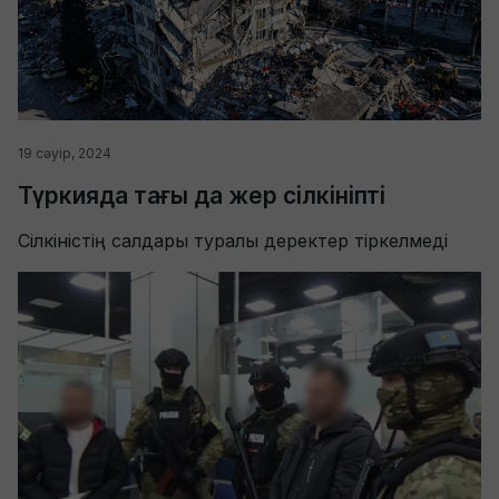
19 сәуір, 2024
Түркияда тағы да жер сілкініпті
Сілкіністің салдары туралы деректер тіркелмеді