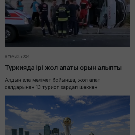
8 тамыз, 2024
Түркияда ірі жол апаты орын алыпты
Алдын ала мәлімет бойынша, жол апат
салдарынан 13 турист зардап шеккен