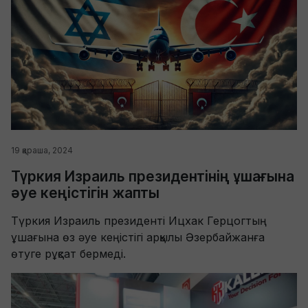
19 қараша, 2024
Түркия Израиль президентінің ұшағына
әуе кеңістігін жапты
Түркия Израиль президенті Ицхак Герцогтың
ұшағына өз әуе кеңістігі арқылы Әзербайжанға
өтуге рұқсат бермеді.