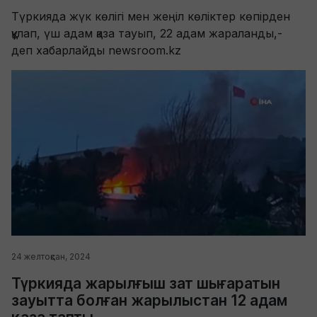
Түркияда жүк көлігі мен жеңіл көліктер көпірден
құлап, үш адам қаза тауып, 22 адам жараланды,-
деп хабарлайды newsroom.kz
24 желтоқсан, 2024
Түркияда жарылғыш зат шығаратын
зауытта болған жарылыстан 12 адам