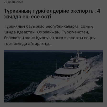
24 ақпан, 2025
Түркияның түркі елдеріне экспорты: 4
жылда екі есе өсті
Түркияның бауырлас республикаларға, соның
ішінде Қазақстан, Әзірбайжан, Түркіменстан,
Өзбекстан және Қырғызстанға экспорты соңғы
төрт жылда айтарлықта...