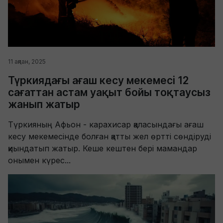
11 ақпан, 2025
Түркиядағы ағаш кесу мекемесі 12
сағаттан астам уақыт бойы тоқтаусыз
жанып жатыр
Түркияның Афьон - карахисар қаласындағы ағаш
кесу мекемесінде болған қатты жел өртті сөндіруді
қиындатып жатыр. Кеше кештен бері мамандар
онымен күрес...