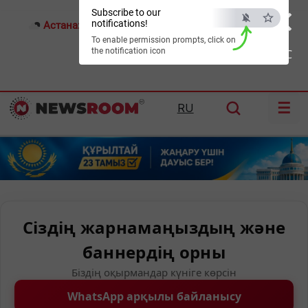
×
Subscribe to our
notifications!
Астана:
17°C
Алматы:
22°C
Шымкент:
26°C
To enable permission prompts, click on
the notification icon
ESC
☰
RU
Сіздің жарнамаңыздың және
баннердің орны
Біздің оқырмандар күніге көрсін
WhatsApp арқылы байланысу