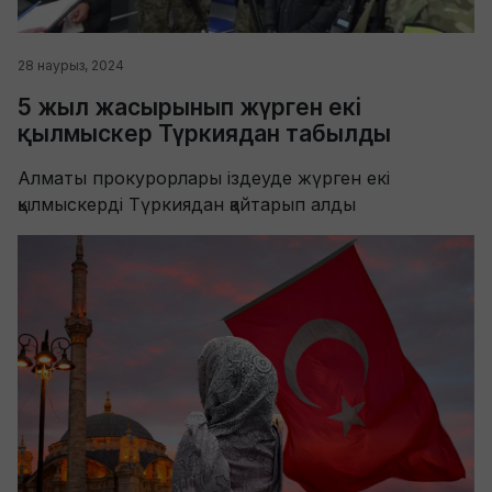
28 наурыз, 2024
5 жыл жасырынып жүрген екі
қылмыскер Түркиядан табылды
Алматы прокурорлары іздеуде жүрген екі
қылмыскерді Түркиядан қайтарып алды