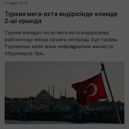
23 ақпан, 2025
Түркия мега-яхта өндірісінде әлемде
2-ші орында
Түркия әлемдегі ең ірі мега-яхта өндірушілер
рейтингінде екінші орынға көтерілді. Бұл туралы
Түркияның көлік және инфрақұрылым министрі
Абдулкадир Ура...