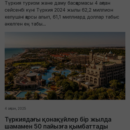
Түркия туризм және даму басқармасы 4 ақпан
сейсенбі күні Түркия 2024 жылы 62,2 миллион
келушіні қарсы алып, 61,1 миллиард доллар табыс
әкелген ең табы...
4 ақпан, 2025
Түркиядағы қонақүйлер бір жылда
шамамен 50 пайызға қымбаттады