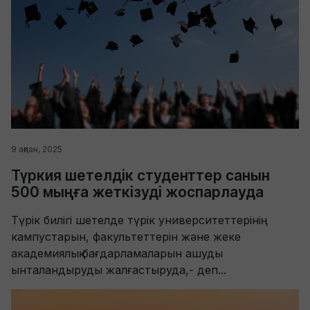
9 ақпан, 2025
Түркия шетелдік студенттер санын
500 мыңға жеткізуді жоспарлауда
Түрік билігі шетелде түрік университеттерінің
кампустарын, факультеттерін және жеке
академиялық бағдарламаларын ашуды
ынталандыруды жалғастыруда,- деп...