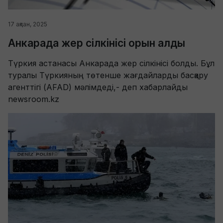
17 ақпан, 2025
Анкарада жер сілкінісі орын алды
Түркия астанасы Анкарада жер сілкінісі болды. Бұл
туралы Түркияның төтенше жағдайларды басқару
агенттігі (AFAD) мәлімдеді,- деп хабарлайды
newsroom.kz