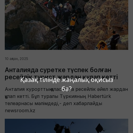
10 ақпан, 2025
Анталияда суретке түспек болған
ресейлік турист жардан құлап кетті
Қазақ тілінде жаңалық оқисыз
ба?
Анталия курорттық қаласында ресейлік әйел жардан
құлап кетті. Бұл туралы Түркияның Habertürk
телеарнасы мәлімдеді,- деп хабарлайды
newsroom.kz