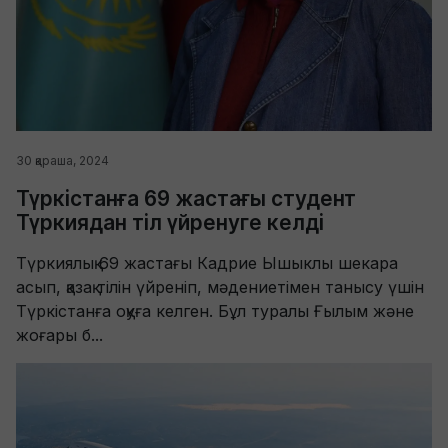
30 қараша, 2024
Түркістанға 69 жастағы студент
Түркиядан тіл үйренуге келді
Түркиялық 69 жастағы Кадрие Ышыклы шекара
асып, қазақ тілін үйреніп, мәдениетімен танысу үшін
Түркістанға оқуға келген. Бұл туралы Ғылым және
жоғары б...