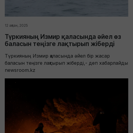
12 ақпан, 2025
Түркияның Измир қаласында әйел өз
баласын теңізге лақтырып жіберді
Түркияның Измир қаласында әйел бір жасар
баласын теңізге лақтырып жіберді,- деп хабарлайды
newsroom.kz