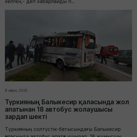
келген,- деп хабарлайды n...
8 ақпан, 2025
Түркияның Балыкесир қаласында жол
апатынан 18 автобус жолаушысы
зардап шекті
Түркияның солтүстік-батысындағы Балыкесир
қаласында автобус апатқа ұшырап, 18 жұмысшы