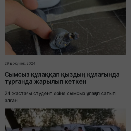
29 қыркүйек, 2024
Сымсыз құлаққап қыздың құлағында
тұрғанда жарылып кеткен
24 жастағы студент өзіне сымсыз құлаққап сатып
алған