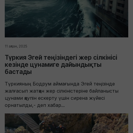
11 ақпан, 2025
Түркия Эгей теңізіндегі жер сілкінісі
кезінде цунамиге дайындықты
бастады
Түркияның Бодрум аймағында Эгей теңізінде
жалғасып жатқан жер сілкіністеріне байланысты
цунами қаупін ескерту үшін сирена жүйесі
орнатылды,- деп хабар...