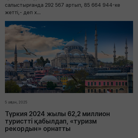
салыстырғанда 292 567 артып, 85 664 944-ке
жетті,- деп х...
5 ақпан, 2025
Түркия 2024 жылы 62,2 миллион
туристті қабылдап, «туризм
рекордын» орнатты