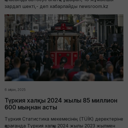
зардап шекті,- деп хабарлайды newsroom.kz
6 ақпан, 2025
Түркия халқы 2024 жылы 85 миллион
600 мыңнан асты
Түркия Статистика мекемесінің (TÜİK) деректеріне
қарағанда Түркия халқы 2024 жылы 2023 жылмен