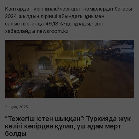
Қаңтарда түрік қонақүйлеріндегі нөмірлердің бағасы
2024 жылдың бірінші айындағы құнымен
салыстырғанда 49,18%-ды құрады,- деп
хабарлайды newsroom.kz
3 ақпан, 2025
“Тежегіш істен шыққан”: Түркияда жүк
көлігі көпірден құлап, үш адам мерт
болды