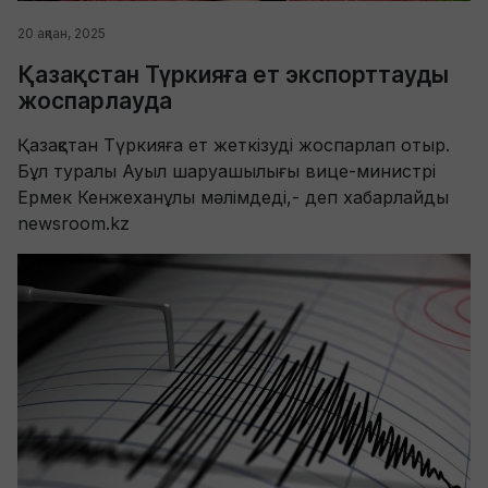
20 ақпан, 2025
Қазақстан Түркияға ет экспорттауды
жоспарлауда
Қазақстан Түркияға ет жеткізуді жоспарлап отыр.
Бұл туралы Ауыл шаруашылығы вице-министрі
Ермек Кенжеханұлы мәлімдеді,- деп хабарлайды
newsroom.kz