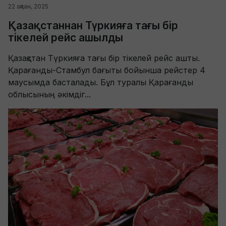
22 ақпан, 2025
Қазақстаннан Түркияға тағы бір
тікелей рейс ашылды
Қазақстан Түркияға тағы бір тікелей рейс ашты.
Қарағанды-Стамбул бағыты бойынша рейстер 4
маусымда басталады. Бұл туралы Қарағанды ​​
облысының әкімдіг...