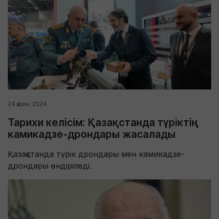
24 қазан, 2024
Тарихи келісім: Қазақстанда түріктің
камикадзе-дрондары жасалады
Қазақстанда түрік дрондары мен камикадзе-
дрондары өндіріледі.