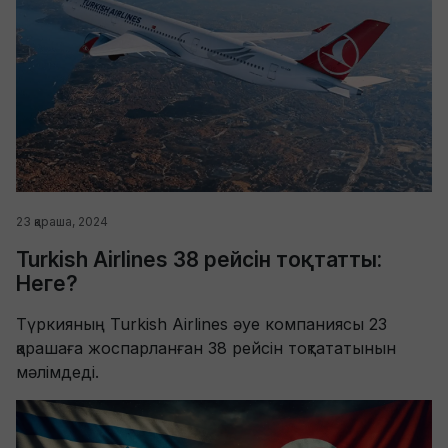
23 қараша, 2024
Turkish Airlines 38 рейсін тоқтатты:
Неге?
Түркияның Turkish Airlines әуе компаниясы 23
қарашаға жоспарланған 38 рейсін тоқтататынын
мәлімдеді.