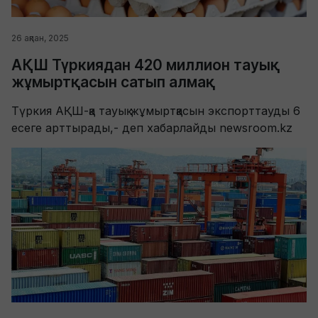
26 ақпан, 2025
АҚШ Түркиядан 420 миллион тауық
жұмыртқасын сатып алмақ
Түркия АҚШ-қа тауық жұмыртқасын экспорттауды 6
есеге арттырады,- деп хабарлайды newsroom.kz