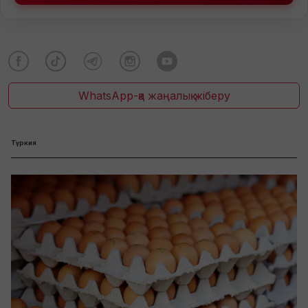
WhatsApp-қа жаңалық жіберу
Түркия