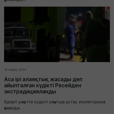
19 тамыз, 2024
Аса ірі алаяқтық жасады деп
айыпталған күдікті Ресейден
экстрадицияланды
Қазіргі уақытта күдікті уақытша ұстау изоляторына
қамалды