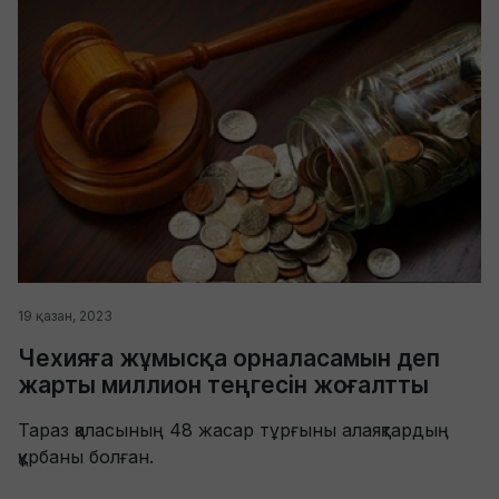
19 қазан, 2023
Чехияға жұмысқа орналасамын деп
жарты миллион теңгесін жоғалтты
Тараз қаласының 48 жасар тұрғыны алаяқтардың
құрбаны болған.