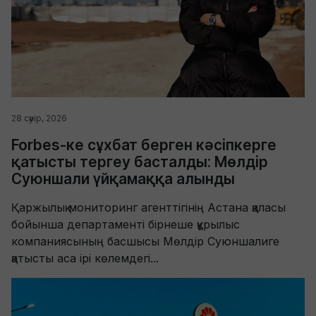
28 сәуір, 2026
Forbes-ке сұхбат берген кәсіпкерге
қатысты тергеу басталды: Мөлдір
Суюншали үйқамаққа алынды
Қаржылық мониторинг агенттігінің Астана қаласы
бойынша департаменті бірнеше құрылыс
компаниясының басшысы Мөлдір Суюншалиге
қатысты аса ірі көлемдегі...