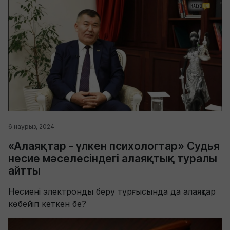
6 наурыз, 2024
«Алаяқтар - үлкен психологтар» Судья
несие мәселесіндегі алаяқтық туралы
айтты
Несиені электронды беру тұрғысында да алаяқтар
көбейіп кеткен бе?