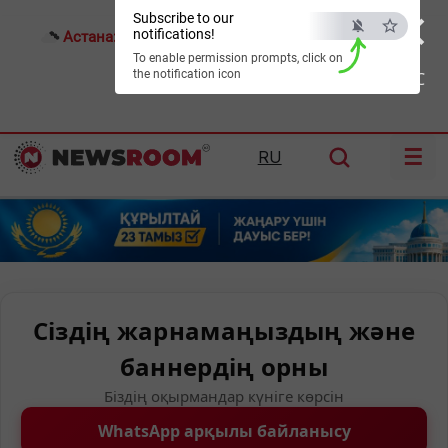
×
Subscribe to our
notifications!
Астана:
18°C
Алматы:
22°C
Шымкент:
26°C
To enable permission prompts, click on
the notification icon
ESC
☰
RU
Сіздің жарнамаңыздың және
баннердің орны
Біздің оқырмандар күніге көрсін
WhatsApp арқылы байланысу