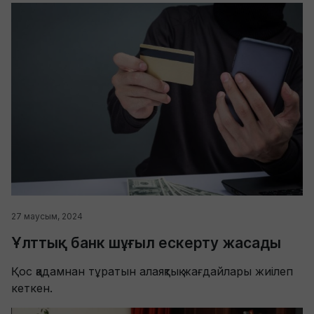
27 маусым, 2024
Ұлттық банк шұғыл ескерту жасады
Қос қадамнан тұратын алаяқтық жағдайлары жиілеп
кеткен.