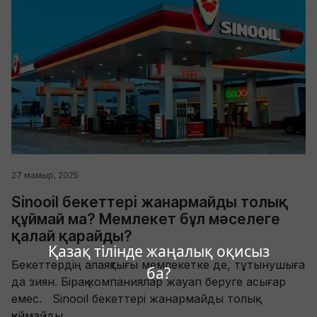
27 мамыр, 2025
Sinooil бекеттері жанармайды толық
құймай ма? Мемлекет бұл мәселеге
қалай қарайды?
Қазақ тілінде жаңалық оқисыз
Бекеттердің алаяқтығы мемлекетке де, тұтынушыға
ба?
да зиян. Бірақ компаниялар жауап беруге асығар
емес. Sinooil бекеттері жанармайды толық
құймайды...