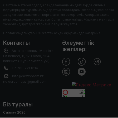
Сайттағы материалдарды пайдаланғанда міндетті түрде сілтеме
берулеріңізді сұраймыз. Ақпараттық порталдағы авторлық және басқа
да құқықтар толығымен қорғалатынын ескертеміз. Автордың жеке
пікірі редакцияның көзқарасы болып саналмайды. Жарнама мен түрлі
хабарландыруларға жарнама беруші жауапты.
Портал жаңалықтары 18 жастан асқан оқырмандар назарына.
Контакты
Әлеуметтік
желілер:
Астана каласы, Менгілік
Ел кешесі, 8, 17В блок, 204-
кабинет (Журналистер уйі)
+7 705 721 8114
info@newsroom.kz
newsroomqaz@gmail.com
Біз туралы
Сайлау 2026