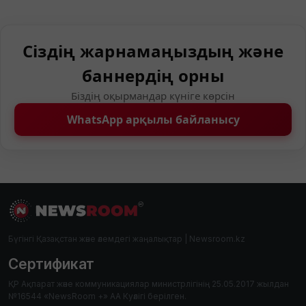
Сіздің жарнамаңыздың және
баннердің орны
Біздің оқырмандар күніге көрсін
WhatsApp арқылы байланысу
Бүгінгі Қазақстан және әлемдегі жаңалықтар | Newsroom.kz
Сертификат
ҚР Ақпарат және коммуникациялар министрлігінің 25.05.2017 жылдан
№16544 «NewsRoom +» АА Куәлігі берілген.