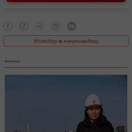
WhatsApp-қа жаңалық жіберу
Алаяқтық