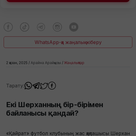
WhatsApp-қа жаңалық жіберу
2 қазан, 2025 /
Арайна Арайқызы
/
Жаңалықтар
Тарату:
Екі Шерханның бір-бірімен
байланысы қандай?
«Қайрат» футбол клубының жас қақпашысы Шерхан