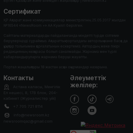
Бүгінгі Қазақстан және әлемдегі жаңалықтар | Newsroom.kz
Сертификат
ҚР Ақпарат және коммуникациялар министрлігінің 25.05.2017 жылдан
№16544 «NewsRoom +» АА Куәлігі берілген.
Сайттағы материалдарды пайдаланғанда міндетті түрде сілтеме
берулеріңізді сұраймыз. Ақпараттық порталдағы авторлық және басқа да
құқықтар толығымен қорғалатынын ескертеміз. Автордың жеке пікірі
редакцияның көзқарасы болып саналмайды. Жарнама мен түрлі
хабарландыруларға жарнама беруші жауапты.
Портал жаңалықтары 18 жастан асқан оқырмандар назарына.
Контакты
Әлеуметтік
желілер:
Астана каласы, Менгілік
Ел кешесі, 8, 17В блок, 204-
кабинет (Журналистер уйі)
+7 705 721 8114
info@newsroom.kz
newsroomqaz@gmail.com