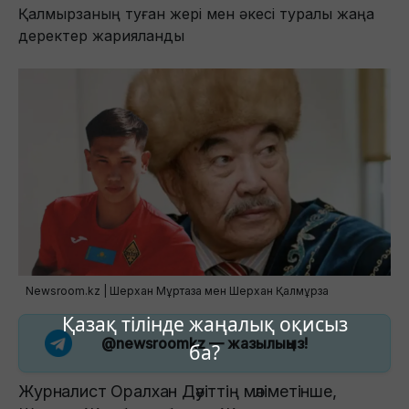
Қалмырзаның туған жері мен әкесі туралы жаңа
деректер жарияланды
Newsroom.kz | Шерхан Мұртаза мен Шерхан Қалмұрза
Қазақ тілінде жаңалық оқисыз
@newsroomkz
— жазылыңыз!
ба?
Журналист Оралхан Дәуіттің мәліметінше,