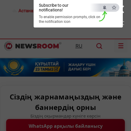
×
Subscribe to our
notifications!
Астана:
17°C
Алматы:
21°C
Шымкент:
24°C
To enable permission prompts, click on
the notification icon
ESC
☰
RU
Сіздің жарнамаңыздың және
баннердің орны
Біздің оқырмандар күніге көрсін
WhatsApp арқылы байланысу