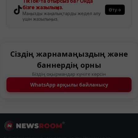
TikTok-та отырсыз ба? Онда
бізге жазылыңыз.
Өту→
Маңызды жаңалықтарды жедел алу
үшін жазылыңыз.
Сіздің жарнамаңыздың және
баннердің орны
Біздің оқырмандар күніге көрсін
WhatsApp арқылы байланысу