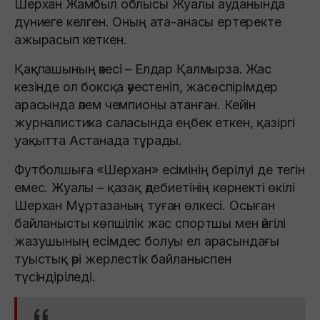
Шерхан Жамбыл облысы Жуалы ауданында
дүниеге келген. Оның ата-анасы ертеректе
ажырасып кеткен.
Қақпашының әкесі – Елдар Қалмырза. Жас
кезінде ол боксқа әуестеніп, жасөспірімдер
арасында әлем чемпионы атанған. Кейін
журналистика саласында еңбек еткен, қазіргі
уақытта Астанада тұрады.
Футболшыға «Шерхан» есімінің берілуі де тегін
емес. Жуалы – қазақ әдебиетінің көрнекті өкілі
Шерхан Мұртазаның туған өлкесі. Осыған
байланысты көпшілік жас спортшы мен әйгілі
жазушының есімдес болуы ел арасындағы
туыстық әрі жерлестік байланыспен
түсіндіріледі.