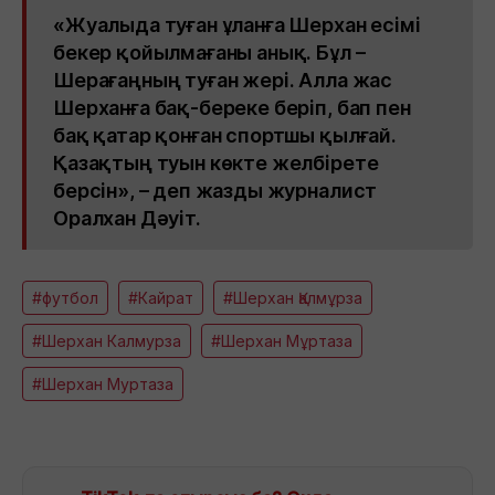
«Жуалыда туған ұланға Шерхан есімі
бекер қойылмағаны анық. Бұл –
Шерағаңның туған жері. Алла жас
Шерханға бақ-береке беріп, бап пен
бақ қатар қонған спортшы қылғай.
Қазақтың туын көкте желбірете
берсін», – деп жазды журналист
Оралхан Дәуіт.
#футбол
#Кайрат
#Шерхан Қалмұрза
#Шерхан Калмурза
#Шерхан Мұртаза
#Шерхан Муртаза