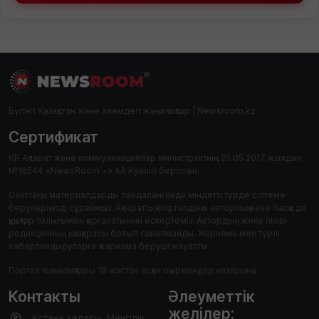
Бүгінгі Қазақстан және әлемдегі жаңалықтар | Newsroom.kz
Сертификат
ҚР Ақпарат және коммуникациялар министрлігінің 25.05.2017 жылдан
№16544 «NewsRoom +» АА Куәлігі берілген.
Сайттағы материалдарды пайдаланғанда міндетті түрде сілтеме
берулеріңізді сұраймыз. Ақпараттық порталдағы авторлық және басқа да
құқықтар толығымен қорғалатынын ескертеміз. Автордың жеке пікірі
редакцияның көзқарасы болып саналмайды. Жарнама мен түрлі
хабарландыруларға жарнама беруші жауапты.
Портал жаңалықтары 18 жастан асқан оқырмандар назарына.
Контакты
Әлеуметтік
желілер:
Астана каласы, Менгілік