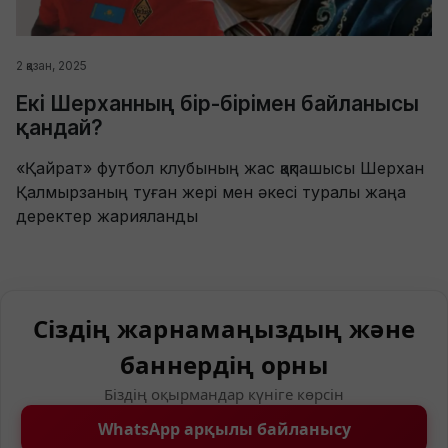
2 қазан, 2025
Екі Шерханның бір-бірімен байланысы
қандай?
«Қайрат» футбол клубының жас қақпашысы Шерхан
Қалмырзаның туған жері мен әкесі туралы жаңа
деректер жарияланды
Сіздің жарнамаңыздың және
баннердің орны
Біздің оқырмандар күніге көрсін
WhatsApp арқылы байланысу