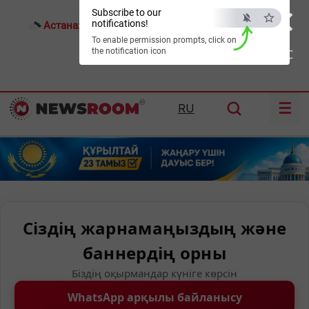
×
Subscribe to our
notifications!
Астана:
19°C
Алматы:
22°C
Шымкент:
29°C
To enable permission prompts, click on
the notification icon
ESC
☰
RU
Сіздің жарнамаңыздың және
баннердің орны
Біздің оқырмандар күніге көрсін
WhatsApp арқылы байланысу