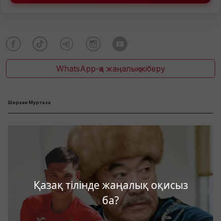
WhatsApp-қа жаңалық жіберу
Шерхан Муртаза
Қазақ тілінде жаңалық оқисыз
ба?