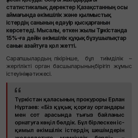
статистикалық деректер Қазақстанның осы
аймағында әкімшілік және қылмыстық
істердің санының едәуір қысқарғанын
көрсетеді. Мысалы, өткен жылы Түркістанда
15%-ға дейін әкімшілік құқық бұзушылықтар
санын азайтуға қол жетті.
Сарапшылардың пікірінше, бұл тиімділік –
жергілікті орган басшыларының бірігіп жұмыс
істеуінің нәтижесі.
Түркістан қаласының прокуроры Ерлан
Нұртаев: «Біз құқық қорғау органдары
мен сот арасында тығыз байланыс
орнатуға көңіл бөлдік. Бұл бірлескен іс-
қимыл әкімшілік істердің шешімдерін
жеделдетуге мүмкіндік берді», –