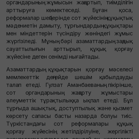
органдарының жұмысын жаңартып, тиімділігін
арттыруға көмектеседі. Бұған қоса,
реформалар шеңберінде сот жүйесінің құқықтық
мәдениетін дамыту, тұрғындардың құқықтары
мен міндеттерін түсіндіру жөніндегі жұмыс
жүргізіледі. Мұның бәрі азаматтардың заңдық
сауаттылығын арттырып, құқық қорғау
жүйесіне деген сенімді нығайтады.
Азаматтардың құқықтарын қорғау мәселесі
мемлекеттік деңгейде шешім қабылдауды
талап етеді. Гулзат Аманбаеваның пікірінше,
сот органдарының жаңарту жұмыстары
әлеуметтік тұрақтылыққа ықпал етеді. Бұл
тұрғыда ашықтық, доступтылық және қызмет
көрсету сапасы басты назарда болуы тиіс.
Түркістандағы сот реформалары құқық
қорғау жүйесінің жетілдірілуіне, жергілікті