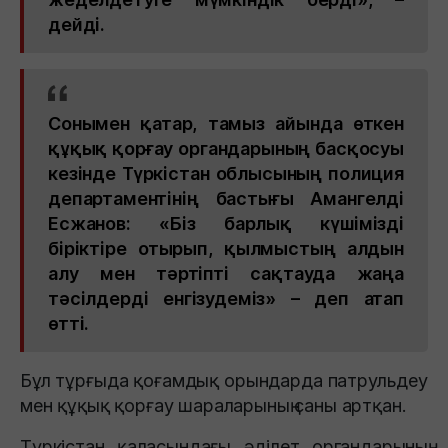
дейді.
Сонымен қатар, тамыз айында өткен
құқық қорғау органдарының басқосуы
кезінде Түркістан облысының полиция
департаментінің бастығы Амангелді
Есжанов: «Біз барлық күшімізді
біріктіре отырып, қылмыстың алдын
алу мен тәртіпті сақтауда жаңа
тәсілдерді енгізудеміз» – деп атап
өтті.
Бұл тұрғыда қоғамдық орындарда патрульдеу
мен құқық қорғау шараларының саны артқан.
Түркістан қаласындағы әділет органдарының