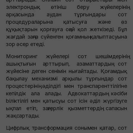
электрондық өтініш беру жүйелерінің
арқасында аудан тұрғындары сот
процедураларына қатысуға және өз
құқықтарын қорғауға оңай қол жеткізеді. Бұл
жағдай заңға сүйенген қоғамның қалыптасуына
зор әсер етеді.
Мониторинг жүйелері сот шешімдерінің
ашықтығын арттырып, азаматтардың сот
жүйесіне деген сенімін нығайтады. Қоғамдық
бақылау механизмі арқылы тұрғындар сот
процестерінің әділдігі мен транспаренттілігіне
кепілдік ала алады. Адвокаттардың кәсіби
bіліктілігі мен қатысуы сот ісін әділ жүргізуге
ықпал етіп, заңгерлік қызметтердің сапасын
жақсартады.
Цифрлық трансформация сонымен қатар, сот