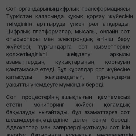
Сот органдарының цифрлық трансформациясы
Түркістан қаласында құқық қорғау жүйесінің
тиімділігін арттыруда үлкен рөл атқарады.
Цифрлық платформалар, мысалы, онлайн сот
отырыстары мен электрондық өтініш беру
жүйелері, тұрғындарға сот қызметтеріне
қолжетімділікті жеңілдету арқылы
азаматтардың құқықтарының қорғауын
қамтамасыз етеді. Бұл құралдар сот жүйесіне
қатысуды жылдамдатып, тұрғындарға
уақытты үнемдеуге мүмкіндік береді.
Сот процестерінің ашықтығын қамтамасыз
ететін мониторинг жүйесі қоғамдық
бақылауды нығайтады, бұл азаматтарға сот
шешімдерінің әділдігіне деген сенім береді.
Адвокаттар мен заңгерлердің қатысуы сот ісін
жүргізу барысында құқықтық мәселелердің