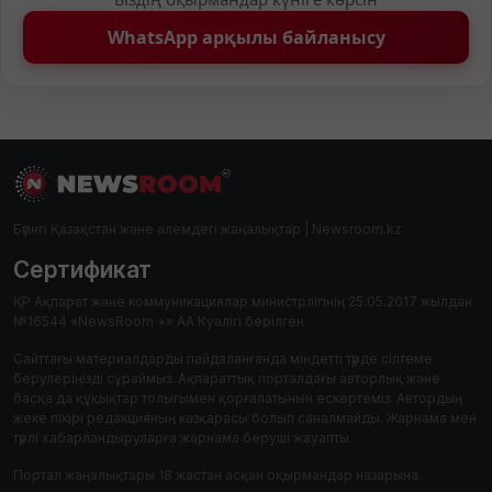
WhatsApp арқылы байланысу
Бүгінгі Қазақстан және әлемдегі жаңалықтар | Newsroom.kz
Сертификат
ҚР Ақпарат және коммуникациялар министрлігінің 25.05.2017 жылдан
№16544 «NewsRoom +» АА Куәлігі берілген.
Сайттағы материалдарды пайдаланғанда міндетті түрде сілтеме
берулеріңізді сұраймыз. Ақпараттық порталдағы авторлық және
басқа да құқықтар толығымен қорғалатынын ескертеміз. Автордың
жеке пікірі редакцияның көзқарасы болып саналмайды. Жарнама мен
түрлі хабарландыруларға жарнама беруші жауапты.
Портал жаңалықтары 18 жастан асқан оқырмандар назарына.