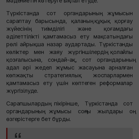
мәдениетін көтеруге ықпал етуде.
Түркістанда сот органдарының жұмысын
сараптау барысында, қаланың құқық қорғау
жүйесінің тиімділігі және қоғамдағы
әділеттілікті қамтамасыз ету мақсатындағы
рөлі айрықша назар аудартады. Түркістанды
көліктер мен жаяу жүргіншілердің қолайлы
қозғалысына, сондай-ақ, сот органдарының
адал әрі жедел жұмыс жасауына арналған
көпжақты стратегиялық жоспарлармен
қамтамасыз ету үшін көптеген реформалар
жүргізілуде.
Сарапшылардың пікірінше, Түркістанда сот
органдарының жұмысы соңғы жылдары оң
өзгерістерге бет бұрды.