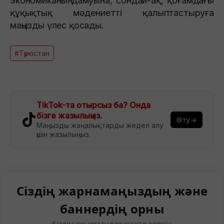
экономиканың дамуына, сондай-ақ, қоғамдағы
құқықтық мәдениетті қалыптастыруға
маңызды үлес қосады.
#Түркістан
TikTok-та отырсыз ба? Онда
бізге жазылыңыз.
Өту→
Маңызды жаңалықтарды жедел алу
үшін жазылыңыз.
Сіздің жарнамаңыздың және
баннердің орны
Біздің оқырмандар күніге көрсін