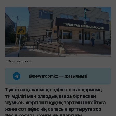
Фото: yandex.ru
@newsroomkz
— жазылыңыз!
Түркістан қаласында әділет органдарының
тиімділігі мен олардың өзара бірлескен
жұмысы жергілікті құқық тәртібін нығайтуға
және сот жүйесінің сапасын арттыруға зор
үлесін қосуда. Соңғы жылдардағы