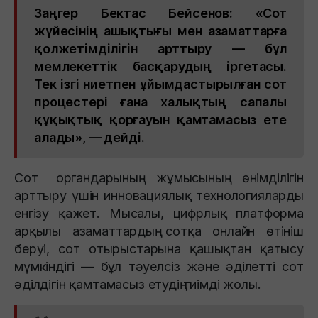
Заңгер Бектас Бейсенов: «Сот
жүйесінің ашықтығы мен азаматтарға
қолжетімділігін арттыру — бұл
мемлекеттік басқарудың іргетасы.
Тек ізгі ниетпен ұйымдастырылған сот
процестері ғана халықтың сапалы
құқықтық қорғауын қамтамасыз ете
алады», — дейді.
Сот органдарының жұмысының өнімділігін
арттыру үшін инновациялық технологияларды
енгізу қажет. Мысалы, цифрлық платформа
арқылы азаматтардың сотқа онлайн өтініш
беруі, сот отырыстарына қашықтан қатысу
мүмкіндігі — бұл тәуелсіз және әділетті сот
әділдігін қамтамасыз етудің тиімді жолы.