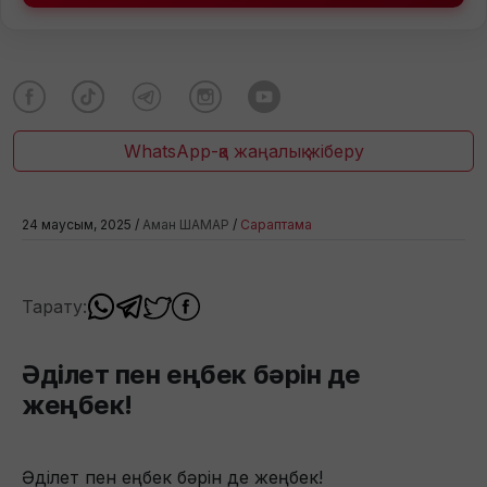
WhatsApp-қа жаңалық жіберу
24 маусым, 2025 /
Аман ШАМАР
/
Сараптама
Тарату:
Әділет пен еңбек бәрін де
жеңбек!
Әділет пен еңбек бәрін де жеңбек!