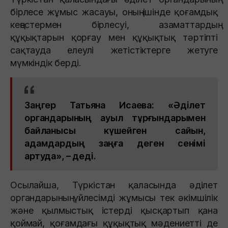
бірлесе жұмыс жасауы, оның ішінде қоғамдық
кеңестермен бірлесуі, азаматтардың
құқықтарын қорғау мен құқықтық тәртіпті
сақтауда елеулі жетістіктерге жетуге
мүмкіндік берді.
Заңгер Татьяна Исаева: «Әділет
органдарының ауыл тұрғындарымен
байланысы күшейген сайын,
адамдардың заңға деген сенімі
артуда», – деді.
Осылайша, Түркістан қаласында әділет
органдарының үйлесімді жұмысы тек әкімшілік
және қылмыстық істерді қысқартып қана
қоймай, қоғамдағы құқықтық мәдениетті де