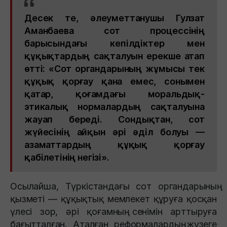
Десек те, әлеуметтанушы Гулзат
Аманбаева сот процессінің
барысындағы кепілдіктер мен
құқықтардың сақталуын ерекше атап
өтті: «Сот органдарының жұмысы тек
құқық қорғау қана емес, сонымен
қатар, қоғамдағы моральдық-
этикалық нормалардың сақталуына
жауап береді. Сондықтан, сот
жүйесінің айқын әрі әділ болуы —
азаматтардың құқық қорғау
қабілетінің негізі».
Осылайша, Түркістандағы сот органдарының
қызметі — құқықтық мемлекет құруға қосқан
үлесі зор, әрі қоғамның сенімін арттыруға
бағытталған. Аталған реформалардың жүзеге