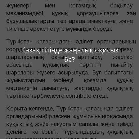
жүйелері мен қоғамдық бақылау
механизмдері құқық қорғаушыларға заң
бұзушылықтарды тез арада анықтауға және
тиісінше әрекет етуге мүмкіндік береді.
Түркістан қаласындағы әділет органдарының
Қазақ тілінде жаңалық оқисыз
координациясы нәтижесінде, құқық қорғау
шараларының санын арттыру, жастар
ба?
арасында құқықтық тәртіпті нығайту
шаралары жүзеге асырылуда. Бұл бағыттағы
жұмыстардың көрінеуі қоғамда құқық
мәдениетін дамытуға, жастарды құқықтық
тәртіпке тәрбиелеуге contribute етеді.
Қорыта келгенде, Түркістан қаласында әділет
органдарының бірлескен жұмысының арқасында
құқықтық жүйе неғұрлым сапалы және тиімді
деңгейге көтеріліп, тұрғындардың құқықтық