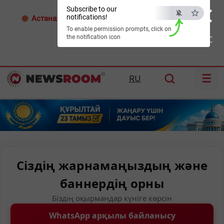
×
Subscribe to our
notifications!
Астана:
32°C
Алматы:
35°C
Шымкент:
36°C
To enable permission prompts, click on
the notification icon
ESC
☰
RU
Сіздің жарнамаңыздың және
баннердің орны
Біздің оқырмандар күніге көрсін
WhatsApp арқылы байланысу