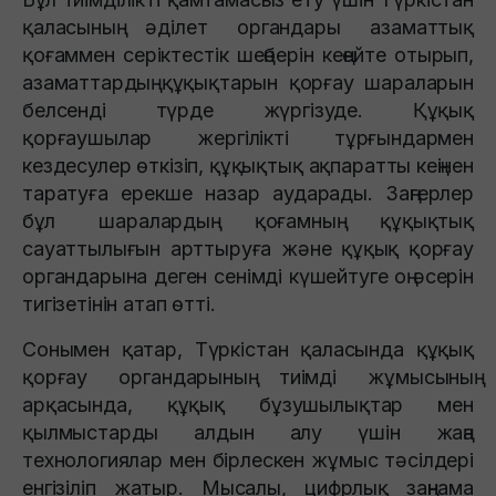
қаласының әділет органдары азаматтық
қоғаммен серіктестік шеңберін кеңейте отырып,
азаматтардың құқықтарын қорғау шараларын
белсенді түрде жүргізуде. Құқық
қорғаушылар жергілікті тұрғындармен
кездесулер өткізіп, құқықтық ақпаратты кеңінен
таратуға ерекше назар аударады. Заңгерлер
бұл шаралардың қоғамның құқықтық
сауаттылығын арттыруға және құқық қорғау
органдарына деген сенімді күшейтуге оң әсерін
тигізетінін атап өтті.
Сонымен қатар, Түркістан қаласында құқық
қорғау органдарының тиімді жұмысының
арқасында, құқық бұзушылықтар мен
қылмыстарды алдын алу үшін жаңа
технологиялар мен бірлескен жұмыс тәсілдері
енгізіліп жатыр. Мысалы, цифрлық заңнама