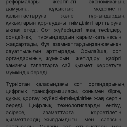
реформалары жергілікті экономиканың
дамуына, құқықтық мәдениетті
қалыптастыруға және тұрғындардың
құқықтарын қорғаудағы тиімділікті арттыруға
ықпал етеді. Сот жүйесіндегі жаңа тәсілдер,
сондай-ақ, тұрғындардың қарым-қатынасын
жақсартады, бұл азамматтардың заң жағынан
сауаттылығын арттырады. Осылайша, сот
органдарының жұмысын жетілдіру қазіргі
заманғы талаптарға сай қызмет көрсетуге
мүмкіндік береді.
Түркістан қаласындағы сот органдарының
цифрлық трансформациясы, сонымен бірге,
құқық қорғау жүйесінің тиімділігіне жаңа серпін
береді. Цифрлық технологияларды енгізу,
әсіресе, азаматтарға көрсетілетін
қызметтердің жылдамдығы мен сапасын
арттырады. Онлайн сот отырыстары мен