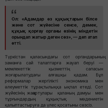
Ол: «Адамдар өз құқықтарын білсе
және сот жүйесіне сенсе, демек,
құқық қорғау органы өзінің міндетін
орындап жатыр деген сөз», — деп атап
өтті.
Түркістан қаласындағы сот органдарының
заманға сай талаптарға жауап беруі —
мемлекеттік қызметтің сапасын
жоғарылатудағы алғашқы қадам. Бұл
реформалар жергілікті экономика мен
әлеуметтік тұрақтылыққа ықпал етеді. Сот
жүйесінің жаңартулары қаланың дамуы мен
тұрғындардың құқықтық мәдениетін
қалыптастыруға да үлес қосатыны сөзсіз.