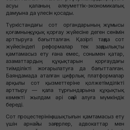
асуы қаланың әлеуметтік-экономикалық
дамуына да үлесін қосады.
Түркістандағы сот органдарының жұмысы
қоғамның құқық қорғау жүйесіне деген сенімін
арттыруға бағытталған. Қазіргі таңда сот
жүйесіндегі реформалар тек заңдылықты
қамтамасыз ету ғана емес, сонымен қатар,
азаматтардың құқықтарын қорғаудағы
тиімділікті жоғарылатуға да бағытталған.
Баяндамада аталған цифрлық платформалар
арқылы сот қызметтеріне қолжетімділікті
арттыру — қала тұрғындарына құқықтық
көмекті жылдам әрі оңай алуға мүмкіндік
береді.
Сот процестерінің ашықтығын қамтамасыз ету
үшін арнайы заңгерлер, адвокаттар мен