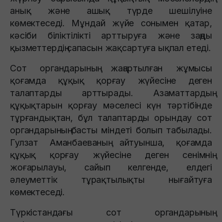
анық және ашық түрде шешілуіне
көмектеседі. Мұндай жүйе сонымен қатар,
кәсіби біліктілікті арттыруға және заңды
қызметтердің сапасын жақсартуға ықпал етеді.
Сот органдарының жаңартылған жұмысы
қоғамда құқық қорғау жүйесіне деген
талаптарды арттырады. Азаматтардың
құқықтарын қорғау мәселесі күн тәртібінде
тұрғандықтан, бұл талаптарды орындау сот
органдарының басты міндеті болып табылады.
Гулзат Аманбаеваның айтуынша, қоғамда
құқық қорғау жүйесіне деген сенімнің
жоғарылауы, сайып келгенде, елдегі
әлеуметтік тұрақтылықты нығайтуға
көмектеседі.
Түркістандағы сот органдарының