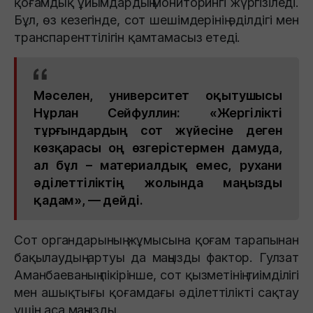
қоғамдық ұйымдардың мониторингі жүргізіледі.
Бұл, өз кезегінде, сот шешімдерінің әділдігі мен
транспаренттілігін қамтамасыз етеді.
Мәселен, университет оқытушысы
Нұрлан Сейфуллин: «Жергілікті
тұрғындардың сот жүйесіне деген
көзқарасы оң өзгерістермен дамуда,
ал бұл – материалдық емес, рухани
әділеттіліктің жолында маңызды
қадам», — дейді.
Сот органдарының жұмысына қоғам тарапынан
бақылаудың артуы да маңызды фактор. Гулзат
Аманбаеваның пікірінше, сот қызметінің тиімділігі
мен ашықтығы қоғамдағы әділеттілікті сақтау
үшін аса маңызды.