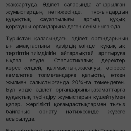
жақсартуда. Әділет саласында атқарылған
жұмыстардың нәтижесінде, тұрғындардың
құқықтық сауаттылығы артып, құқық
қорғаушы органдарына деген сенім нығаюда.
Түркістан қаласындағы әділет органдарының
ынтымақтастығы қазірдің өзінде құқықтық
тәртіптің тиімділігін айтарлықтай арттыруға
ықпал етуде. Статистикалық деректер
көрсеткендей, қылмыстың жасалуы, әсіресе
кәмелетке толмағандарға қатысты, өткен
жылмен салыстырғанда 20%-ға төмендеген.
Бұл үрдіс әділет органдарының азаматтарға
құқықтық түсіндіру жұмыстарын күшейтуімен
қатар, жергілікті қоғамдастықтармен тығыз
байланыс орнату нәтижесінде жүзеге
асырылуда.
Бұл тиімділікті қамтамасыз ету үшін Түркістан