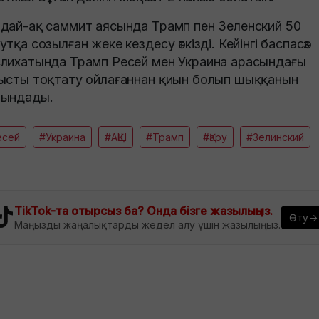
дай-ақ саммит аясында Трамп пен Зеленский 50
утқа созылған жеке кездесу өткізді. Кейінгі баспасөз
лихатында Трамп Ресей мен Украина арасындағы
ысты тоқтату ойлағаннан қиын болып шыққанын
ындады.
есей
#Украина
#АҚШ
#Трамп
#Қару
#Зелинский
TikTok-та отырсыз ба? Онда бізге жазылыңыз.
Өту→
Маңызды жаңалықтарды жедел алу үшін жазылыңыз.