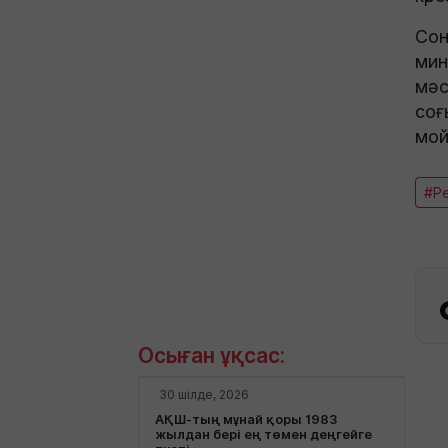
Сон
мин
мәс
соғ
мой
#Р
Осыған ұқсас:
30 шілде, 2026
АҚШ-тың мұнай қоры 1983
жылдан бері ең төмен деңгейге