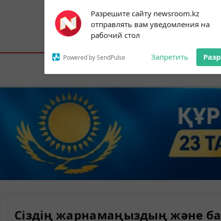
Subscribe to our
Разрешите сайту newsroom.kz
notifications!
отправлять вам уведомления на
To enable permission prompts, click on
Астана:
17°C
Алматы:
24°C
Шымк
рабочий стол
the notification icon
Запретить
Раз
Powered by SendPulse
Елорда
Сіздің жарнамаңыздың және ба