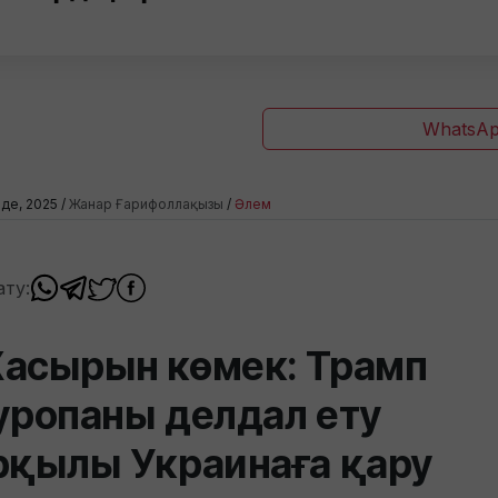
WhatsAp
лде, 2025 /
Жанар Ғарифоллақызы
/
Әлем
ату:
асырын көмек: Трамп
уропаны делдал ету
рқылы Украинаға қару