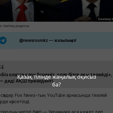
о: Азаттық радиосы
@newsroomkz
— жазылыңыз!
«Біз оларға қару береміз, олар бізге ақы төлейді»,
Қазақ тілінде жаңалық оқисыз
— деді АҚШ президенті.
ба?
 сөздер Fox News-тың YouTube арнасында тікелей
рде көрсетілді.
пардың негізгі бөлігі — Украинаға аса қажет деп