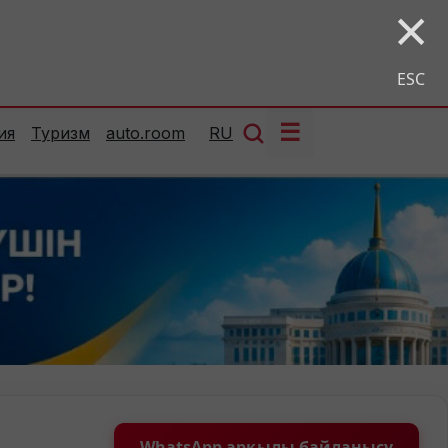
×
ESC
☰
ия
Туризм
auto.room
RU
WhatsApp арқылы байланысу