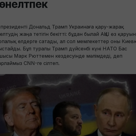
өнелтпек
 президенті Дональд Трамп Украинаға қару-жарақ
елтудің жаңа тетігін бекітті: бұдан былай АҚШ өз қаруын
опалық елдерге сатады, ал сол мемлекеттер оны Киев
ыстайды. Бұл туралы Трамп дүйсенбі күні НАТО Бас
шысы Марк Рюттемен кездесуінде мәлімдеді, деп
арлаймыз CNN-ге сілтеп.