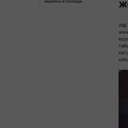
ж
акциясы өткізілуде
АҚШ
жөн
еур
таб
хат
хаб