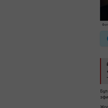
Фот
Бұл
эфи
Жос