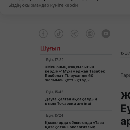
Біздің оқырмандар күніге көрсін
Шұғыл
15 ші
Бүгін, 17:32
«Мен оның жақсылығын
көрдім»: Мұхамеджан Тазабек
Тар
Бекболат Тілеуханды 60
жасымен құттықтады
Ж
Бүгін, 15:42
Дауға қалған ақсақалдың
қызы Тоқаевқа жүгінді
Е
Бүгін, 15:24
а
Қызылорда облысында «Таза
Қазақстан» экологиялық