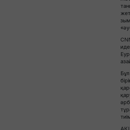
тан
жет
зым
«әу
CNN
иде
Еур
аза
Бұл
бір
қар
қар
әрб
тұр
тиі
АҚШ