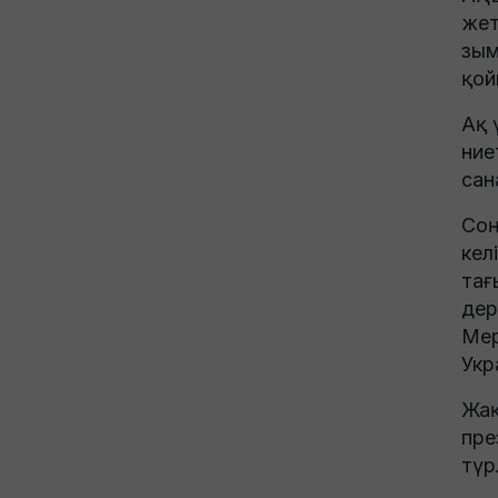
жет
зым
қой
Ақ 
ние
сан
Соң
кел
тағ
дер
Мер
Укр
Жақ
пре
түр