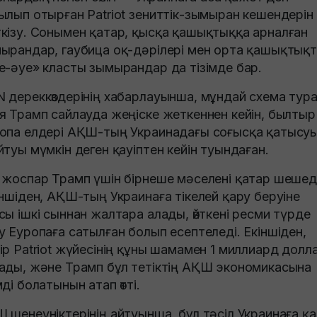
ылып отырған Patriot зениттік-зымыран кешендерін
кізу. Сонымен қатар, қысқа қашықтыққа арналған
ырандар, гаубица оқ-дәрілері мен орта қашықтық
е-әуе» класты зымырандар да тізімде бар.
 дереккөздерінің хабарлауынша, мұндай схема тур
я Трамп сайлауда жеңіске жеткеннен кейін, былтыр
опа елдері АҚШ-тың Украинадағы соғысқа қатысу
йтуы мүмкін деген қауіптен кейін туындаған.
 жоспар Трамп үшін бірнеше мәселені қатар шешеді
іншіден, АҚШ-тың Украинаға тікелей қару беруіне
сы ішкі сыннан жалтара алады, өйткені ресми түрде
у Еуропаға сатылған болып есептеледі. Екіншіден,
ір Patriot жүйесінің құны шамамен 1 миллиард долл
ады, және Трамп бұл тетіктің АҚШ экономикасына
мді болатынын атап өтті.
 шенеуніктерінің айтуынша, бұл тәсіл Украинаға қ