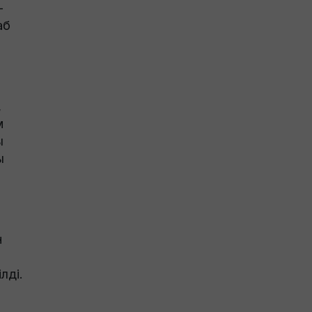
-
аб
,
м
ы
ы
н
лді.