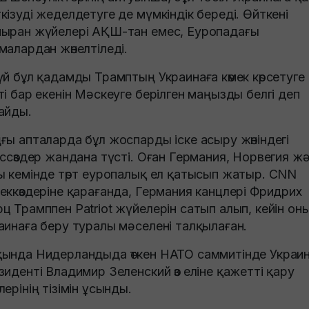
кізуді жеделдетуге де мүмкіндік береді. Өйткені
ыран жүйелері АҚШ-тан емес, Еуропадағы
малардан жөнелтіледі.
үй бұл қадамды Трамптың Украинаға көмек көрсетуге
ті бар екенін Мәскеуге берілген маңызды белгі деп
айды.
ғы апталарда бұл жоспарды іске асыру жөніндегі
іссөздер жандана түсті. Оған Германия, Норвегия ж
ы кемінде төрт еуропалық ел қатысып жатыр. CNN
еккөздеріне қарағанда, Германия канцлері Фридрих
ц Трамппен Patriot жүйелерін сатып алып, кейін он
аинаға беру туралы мәселені талқылаған.
ында Нидерландыда өткен НАТО саммитінде Украи
зиденті Владимир Зеленский өз еліне қажетті қару
лерінің тізімін ұсынды.