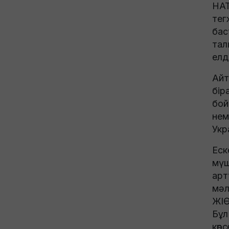
НАТ
тег
бас
тал
елд
Айт
бір
бой
нем
Укр
Еск
мүш
арт
мәл
ЖІӨ
Бұл
көр