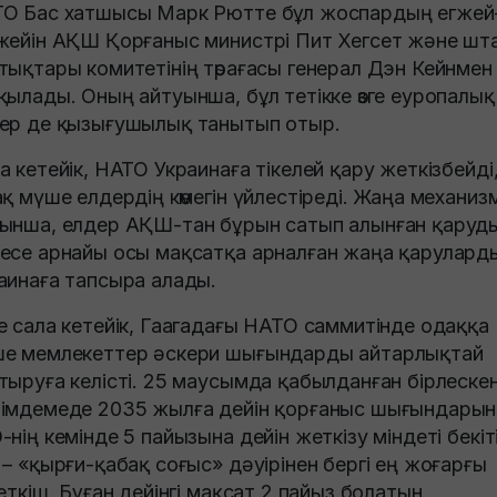
О Бас хатшысы Марк Рютте бұл жоспардың егжей
жейін АҚШ Қорғаныс министрі Пит Хегсет және шт
тықтары комитетінің төрағасы генерал Дэн Кейнмен
қылады. Оның айтуынша, бұл тетікке өзге еуропалық
ер де қызығушылық танытып отыр.
а кетейік, НАТО Украинаға тікелей қару жеткізбейді
ақ мүше елдердің көмегін үйлестіреді. Жаңа механиз
ынша, елдер АҚШ-тан бұрын сатып алынған қаруд
есе арнайы осы мақсатқа арналған жаңа қарулард
аинаға тапсыра алады.
е сала кетейік, Гаагадағы НАТО саммитінде одаққа
е мемлекеттер әскери шығындарды айтарлықтай
тыруға келісті. 25 маусымда қабылданған бірлеске
імдемеде 2035 жылға дейін қорғаныс шығындарын
-нің кемінде 5 пайызына дейін жеткізу міндеті бекіті
 – «қырғи-қабақ соғыс» дәуірінен бергі ең жоғарғы
сеткіш. Бұған дейінгі мақсат 2 пайыз болатын.