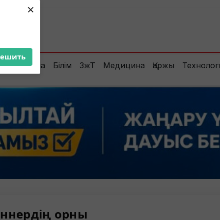
×
ент:
31°C
решить
Сараптама
Білім
ЗжТ
Медицина
Қаржы
Технолог
ннердің орны