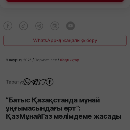
WhatsApp-қа жаңалық жіберу
8 наурыз, 2025 /
Перизат Ілес
/
Жаңалықтар
Тарату:
“Батыс Қазақстанда мұнай
ұңғымасындағы өрт”:
ҚазМұнайГаз мәлімдеме жасады