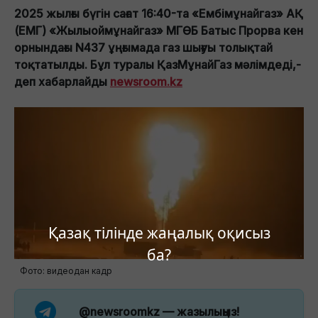
2025 жылғы бүгін сағат 16:40-та «Ембімұнайгаз» АҚ
(ЕМГ) «Жылыоймұнайгаз» МГӨБ Батыс Прорва кен
орнындағы N437 ұңғымада газ шығуы толықтай
тоқтатылды. Бұл туралы ҚазМұнайГаз мәлімдеді,-
деп хабарлайды
newsroom.kz
Қазақ тілінде жаңалық оқисыз
ба?
Фото: видеодан кадр
@newsroomkz
— жазылыңыз!