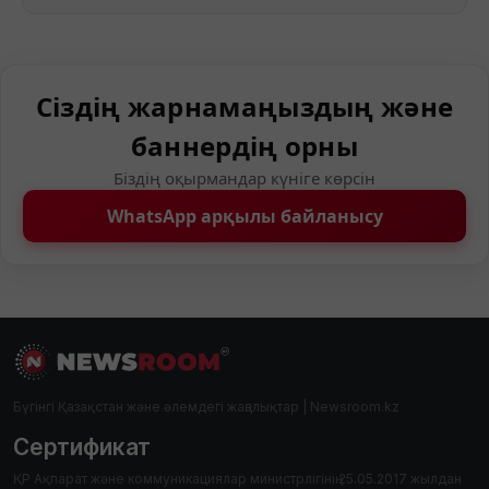
Сіздің жарнамаңыздың және
баннердің орны
Біздің оқырмандар күніге көрсін
WhatsApp арқылы байланысу
Бүгінгі Қазақстан және әлемдегі жаңалықтар | Newsroom.kz
Сертификат
ҚР Ақпарат және коммуникациялар министрлігінің 25.05.2017 жылдан