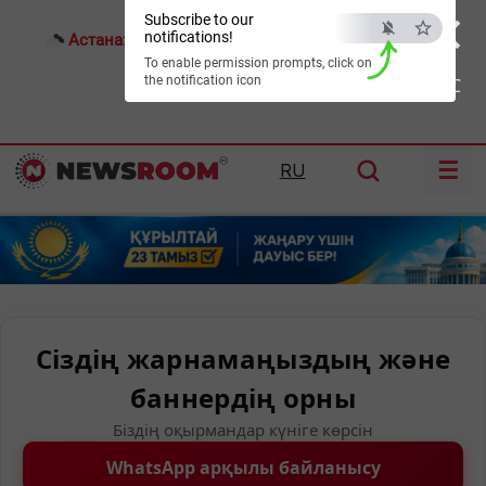
×
Subscribe to our
notifications!
Астана:
23°C
Алматы:
29°C
Шымкент:
35°C
To enable permission prompts, click on
the notification icon
ESC
☰
RU
Сіздің жарнамаңыздың және
баннердің орны
Біздің оқырмандар күніге көрсін
WhatsApp арқылы байланысу