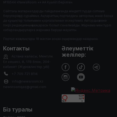
№16544 «NewsRoom +» АА Куәлігі берілген.
Сайттағы материалдарды пайдаланғанда міндетті түрде сілтеме
берулеріңізді сұраймыз. Ақпараттық порталдағы авторлық және басқа
да құқықтар толығымен қорғалатынын ескертеміз. Автордың жеке
пікірі редакцияның көзқарасы болып саналмайды. Жарнама мен түрлі
хабарландыруларға жарнама беруші жауапты.
Портал жаңалықтары 18 жастан асқан оқырмандар назарына.
Контакты
Әлеуметтік
желілер:
Астана каласы, Менгілік
Ел кешесі, 8, 17В блок, 204-
кабинет (Журналистер уйі)
+7 705 721 8114
info@newsroom.kz
newsroomqaz@gmail.com
Біз туралы