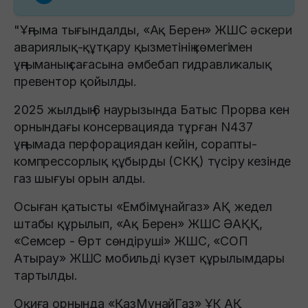
"Ұңғыма тығындалды, «Ақ Берен» ЖШС әскери
авариялық-құтқару қызметінің көмегімен
ұңғыманың сағасына әмбебап гидравликалық
превентор қойылды.
2025 жылдың 6 наурызында Батыс Прорва кен
орнындағы консервацияда тұрған N437
ұңғымада перфорациядан кейін, сорапты-
компрессорлық құбырды (СКҚ) түсіру кезінде
газ шығуы орын алды.
Осыған қатысты «Ембімұнайгаз» АҚ жедел
штабы құрылып, «Ақ Берен» ЖШС ӘАҚҚ,
«Семсер - Өрт сөндіруші» ЖШС, «СОП
Атырау» ЖШС мобильді күзет құрылымдары
тартылды.
Оқиға орнында «ҚазМұнайГаз» ҰК АҚ