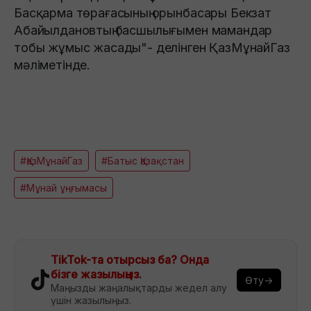
Басқарма төрағасының орынбасары Бекзат
Абайылдановтың басшылығымен мамандар
тобы жұмыс жасады"- делінген ҚазМұнайГаз
мәліметінде.
#ҚазМұнайГаз
#Батыс Қазақстан
#Мұнай ұңғымасы
TikTok-та отырсыз ба? Онда
бізге жазылыңыз.
Өту→
Маңызды жаңалықтарды жедел алу
үшін жазылыңыз.