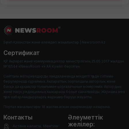
Бүгінгі Қазақстан және әлемдегі жаңалықтар | Newsroom.kz
Сертификат
ҚР Ақпарат және коммуникациялар министрлігінің 25.05.2017 жылдан
№16544 «NewsRoom +» АА Куәлігі берілген.
Сайттағы материалдарды пайдаланғанда міндетті түрде сілтеме
берулеріңізді сұраймыз. Ақпараттық порталдағы авторлық және
басқа да құқықтар толығымен қорғалатынын ескертеміз. Автордың
жеке пікірі редакцияның көзқарасы болып саналмайды. Жарнама мен
түрлі хабарландыруларға жарнама беруші жауапты.
Портал жаңалықтары 18 жастан асқан оқырмандар назарына.
Контакты
Әлеуметтік
желілер:
Астана каласы, Менгілік