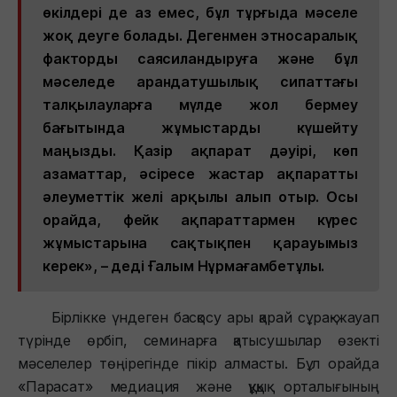
өкілдері де аз емес, бұл тұрғыда мәселе
жоқ деуге болады. Дегенмен этносаралық
факторды саясиландыруға және бұл
мәселеде арандатушылық сипаттағы
талқылауларға мүлде жол бермеу
бағытында жұмыстарды күшейту
маңызды. Қазір ақпарат дәуірі, көп
азаматтар, әсіресе жастар ақпаратты
әлеуметтік желі арқылы алып отыр. Осы
орайда, фейк ақпараттармен күрес
жұмыстарына сақтықпен қарауымыз
керек», – деді Ғалым Нұрмағамбетұлы.
Бірлікке үндеген басқосу ары қарай сұрақ-жауап
түрінде өрбіп, семинарға қатысушылар өзекті
мәселелер төңірегінде пікір алмасты. Бұл орайда
«Парасат» медиация және құқық орталығының