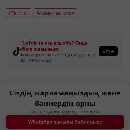
#Түркістан
#Азаматтық қоғам
TikTok-та отырсыз ба? Онда
бізге жазылыңыз.
Өту→
Маңызды жаңалықтарды жедел алу
үшін жазылыңыз.
Сіздің жарнамаңыздың және
баннердің орны
Біздің оқырмандар күніге көрсін
WhatsApp арқылы байланысу