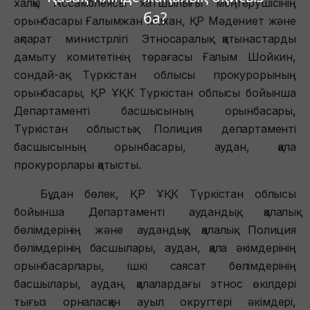
халқы Ассамблеясы хатшылығы меңгерушісінің
ба?
орынбасары Ғалымжан Махан, ҚР Мәдениет және
ақпарат министрлігі Этносаралық қатынастарды
дамыту комитетінің төрағасы Ғалым Шойкин,
сондай-ақ Түркістан облысы прокурорының
орынбасары, ҚР ҰҚК Түркістан облысы бойынша
Департаменті басшысының орынбасары,
Түркістан облыстық Полиция департаменті
басшысының орынбасары, аудан, қала
прокурорлары қатысты.
Бұдан бөлек, ҚР ҰҚК Түркістан облысы
бойынша Департаменті аудандық, қалалық
бөлімдерінің және аудандық, қалалық Полиция
бөлімдерінің басшылары, аудан, қала әкімдерінің
орынбасарлары, ішкі саясат бөлімдерінің
басшылары, аудан, қалалардағы этнос өкілдері
тығыз орналасқан ауыл округтері әкімдері,