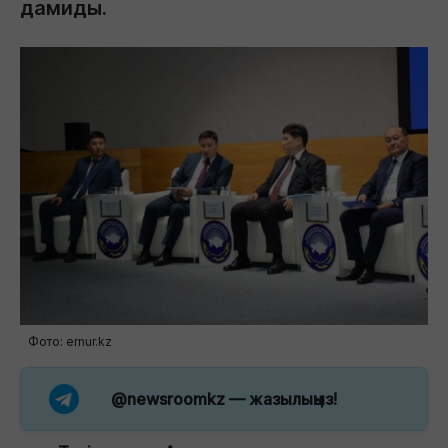
дамиды.
Фото: ernur.kz
@newsroomkz
— жазылыңыз!