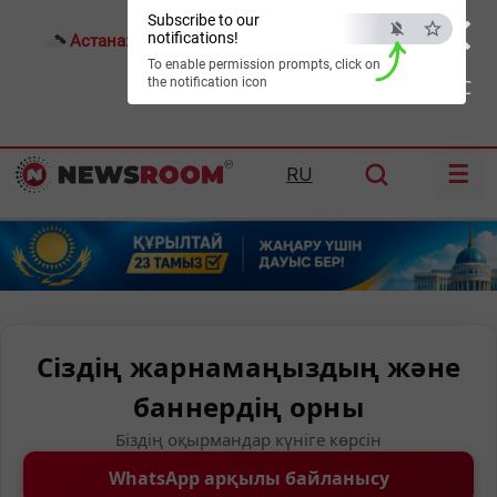
×
Subscribe to our
notifications!
Астана:
25°C
Алматы:
32°C
Шымкент:
37°C
To enable permission prompts, click on
the notification icon
ESC
☰
RU
Сіздің жарнамаңыздың және
баннердің орны
Біздің оқырмандар күніге көрсін
WhatsApp арқылы байланысу