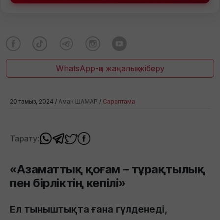
WhatsApp-қа жаңалық жіберу
20 тамыз, 2024 /
Аман ШАМАР
/
Сараптама
Тарату:
«Азаматтық қоғам – тұрақтылық
пен бірліктің кепілі»
Ел тыныштықта ғана гүлденеді,