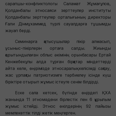
сарапшы-конфликтологы Саламат Жұмағұлов,
Қолданбалы этносаяси зерттеулер институты
Қолданбалы зерттеулер орталығының директоры
Ғали Дінмұхаммед түрлі сауалдарға тұшымды
жауап берді.
Семинарға қатысушылар пікір алмасып,
ұсыныс-пікірлерін ортаға салды. Жиынды
қорытындылаған облыс әкімінің орынбасары Ертай
Кенжебекұлы алда тұрған бірқатар міндеттерді
айта келе, өңірімізде этносаралық келісімді сақтау,
жас ұрпақты патриотизмге тәрбиелеу ісінде күш
біріктіре отырып жұмыс істеуге сенім білдірді.
Еске сала кетсек, бүгінде өңірдегі ҚХА
жанында 11 этномәдени бірлестік пен 6 құрылым
жұмыс істейді. Этнос өкілдерінің 92 пайызы
мемлекеттік тілді жетік меңгерген.