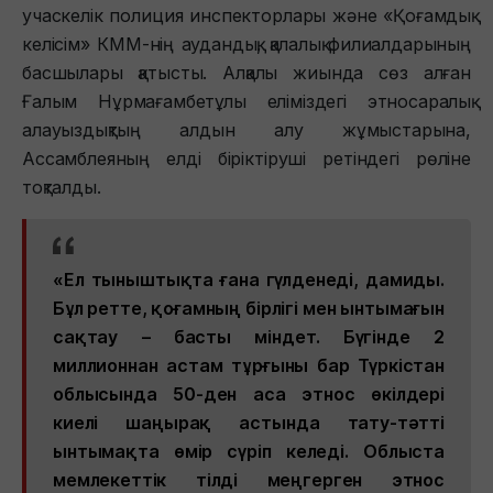
учаскелік полиция инспекторлары және «Қоғамдық
келісім» КММ-нің аудандық, қалалық филиалдарының
басшылары қатысты. Алқалы жиында сөз алған
Ғалым Нұрмағамбетұлы еліміздегі этносаралық
алауыздықтың алдын алу жұмыстарына,
Ассамблеяның елді біріктіруші ретіндегі рөліне
тоқталды.
«Ел тыныштықта ғана гүлденеді, дамиды.
Бұл ретте, қоғамның бірлігі мен ынтымағын
сақтау – басты міндет. Бүгінде 2
миллионнан астам тұрғыны бар Түркістан
облысында 50-ден аса этнос өкілдері
киелі шаңырақ астында тату-тәтті
ынтымақта өмір сүріп келеді. Облыста
мемлекеттік тілді меңгерген этнос