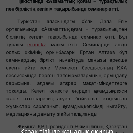
Түркістанда «Азаматтық қоғам – тұрақтылық
пен бірліктің кепілі» тақырыбында семинар өтті.
Түркістан қаласындағы «Ұлы Дала Елі»
орталығында «Азаматтық қоғам – тұрақтылық пен
бірліктің кепілі» тақырыбында семинар өтті. Бұл
туралы
ernur.kz
мәлім етті. Семинарды ашқан
облыс әкімінің орынбасары Ертай Алтаев бұл
семинардың бірлікті нығайтуда маңызы ерекше
екенін айта келе Мемлекет басшысының ҚХА
сессиясында берген тапсырмаларының орындалу
барысына, алдағы атқарар мақсат-міндеттерге
тоқталды. Келелі кеңесте өңірдегі қоғамдық-саяси
және этносаралық ахуал бойынша атқарылған
жұмыстар сараланып, қоғамдық келісімді нығайту,
медиацияны дамыту жайы талқыланды.
Жиынға ҚР Президенті Әкімшілігінің Қазақстан
Қазақ тілінде жаңалық оқисыз