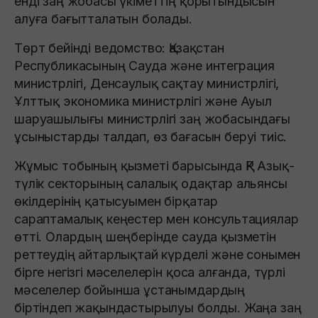
енді заң жобасы үкіметтің қорытындысын
алуға бағытталатын болады.
Төрт бейінді ведомство: Қазақстан
Республикасының Сауда және интеграция
министрлігі, Денсаулық сақтау министрлігі,
Ұлттық экономика министрлігі және Ауыл
шаруашылығы министрлігі заң жобасындағы
ұсыныстарды талдап, өз бағасын беруі тиіс.
Жұмыс тобының қызметі барысында ҚР Азық-
түлік секторының салалық одақтар альянсы
өкілдерінің қатысуымен бірқатар
сараптамалық кеңестер мен консультациялар
өтті. Олардың шеңберінде сауда қызметін
реттеудің айтарлықтай күрделі және сонымен
бірге негізгі мәселелерін қоса алғанда, түрлі
мәселелер бойынша ұстанымдардың
біртіндеп жақындастырылуы болды. Жаңа заң