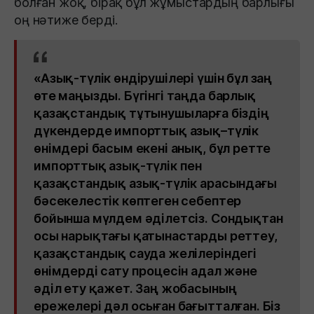
болған жоқ, бірақ бұл жұмыстардың барлығы
оң нәтиже берді.
«Азық-түлік өндірушілері үшін бұл заң
өте маңызды. Бүгінгі таңда барлық
қазақстандық тұтынушыларға біздің
дүкендерде импорттық азық–түлік
өнімдері басым екені анық, бұл ретте
импорттық азық-түлік пен
қазақстандық азық-түлік арасындағы
бәсекелестік көптеген себептер
бойынша мүлдем әділетсіз. Сондықтан
осы нарықтағы қатынастарды реттеу,
қазақстандық сауда желілеріндегі
өнімдерді сату процесін адал және
әділ ету қажет. Заң жобасының
ережелері дәл осыған бағытталған. Біз