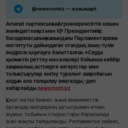
@newsroomkz
— жазылыңыз!
Amanat партиясының Агроөнеркәсіптік кешен
жөніндегі кеңесі мен ҚР Президентінің Іс
басқармасының жанындағы Парламентаризм
институты дайындаған отандық азық-түлік
өндірісін қорғауға бағытталған «Сауда
қызметін реттеу мәселелері бойынша кейбір
заңнамалық актілерге өзгерістер мен
толықтырулар енгізу туралы» заң жобасын
алдын ала талқылау аяқталды,-деп
хабарлайды
newsroom.kz
Құжат мәтіні бизнес және мемлекеттік
органдар өкілдерінің қатысуымен өткен
жұмыс тобының отырыстары барысында
жан-жақты талқыланды. Регламентке сәйкес,