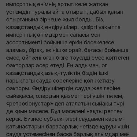
импорттық өнімнің артып келе жатқан
үстемдігі туралы айта отырып, дабыл қағып
отырғанына бірнеше жыл болды. Біз,
қазақстандық өндірушілер, қазіргі уақытта
импорттық өнімдермен сапасы мен
ассортименті бойынша еркін бәсекелесе
аламыз, бірақ, өкінішке орай, бағасы бойынша
емес, өйткені оған бізге тәуелді емес көптеген
факторлар әсер етеді. Ең алдымен, ол
қазақстандық азық-түліктің біздің ішкі
нарықтағы сауда сөрелеріне қол жеткізу
факторы. Өндірушілердің сауда желілеріне
сыйақысы, олардың қызметтері үшін төлем,
«ретробонустар» деп аталатын сыйақы түрі
де қиын мәселе. Бұл мәселені нақты реттеу
керек. Бизнес субъектілері саудамен қарым-
қатынастарын барабарлық негізде құруы үшін
сауда үстемесінен басқа барлық алымдар мен