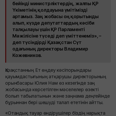
бейінді министрліктердің, жалпы ҚР
Үкіметінің қолдауына үмітімізді
артамыз. Заң жобасы оң қорытынды
алып, күзде депутаттардың кәсіби
талқылауы үшін ҚР Парламенті
Мәжілісіне түседі деп үміттенеміз», –
деп түсіндірді Қазақстан Сүт
одағының директоры Владимир
Кожевников.
Қазақстанның Ет өңдеу кәсіпорындары
қауымдастығының атқарушы директорының
орынбасары Юлия Нам өз кезегінде заң
жобасында көрсетілген мәселелер өзекті
болып табылатынын және заңнама деңгейінде
бұрыннан бері шешуді талап ететінін айтты.
«Отандық тауар өндірушілер біздің нарықта