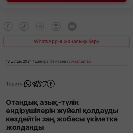
WhatsApp-қа жаңалық жіберу
18 шілде, 2024 /
Динара Сембаева
/
Жаңалықтар
Тарату:
Отандық азық-түлік
өндірушілерін жүйелі қолдауды
көздейтін заң жобасы үкіметке
жолданды