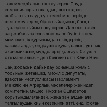
төлемдерді алып тастау керек. Сауда
компанияларын олардың шығындары
жабылатын сауда үстемесі мөлшерінде
шектемеу керек, бірақ сыйақының басқа
түрлеріне тыйым салу керек. Дәл осы тәсіл
заң жобасына енгізілген және бүгінгі таңда
мемлекеттік құрылымдар өкілдерінің
қазақстандық өндірушіге құлақ салып, ұлттық
экономикалық мүдделерді қорғауы біз үшін
өте маңызды», – деп белгілеп өтті Юлия Нам.
Заң жобасын дайындау бойынша жұмыс
тобының жетекшісі, Мәжіліс депутаты,
Қазақстан Республикасы Парламенті
Мәжілісінің Аграрлық мәселелер жөніндегі
комитетінің мүшесі Нұржан Әшімбетов
қорытындылағандай, жаңа заң алдын ала
талқылаудың қиын кезеңінен өтті, енді іс оған