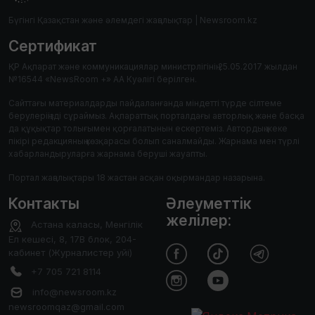
Бүгінгі Қазақстан және әлемдегі жаңалықтар | Newsroom.kz
Сертификат
ҚР Ақпарат және коммуникациялар министрлігінің 25.05.2017 жылдан
№16544 «NewsRoom +» АА Куәлігі берілген.
Сайттағы материалдарды пайдаланғанда міндетті түрде сілтеме
берулеріңізді сұраймыз. Ақпараттық порталдағы авторлық және басқа
да құқықтар толығымен қорғалатынын ескертеміз. Автордың жеке
пікірі редакцияның көзқарасы болып саналмайды. Жарнама мен түрлі
хабарландыруларға жарнама беруші жауапты.
Портал жаңалықтары 18 жастан асқан оқырмандар назарына.
Контакты
Әлеуметтік
желілер:
Астана каласы, Менгілік
Ел кешесі, 8, 17В блок, 204-
кабинет (Журналистер уйі)
+7 705 721 8114
info@newsroom.kz
newsroomqaz@gmail.com