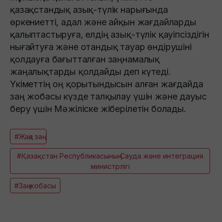
қазақстандық азық-түлік нарығында
өркениетті, адал және айқын жағдайларды
қалыптастыруға, елдің азық-түлік қауіпсіздігін
нығайтуға және отандық тауар өндірушіні
қолдауға бағытталған заңнамалық
жаңалықтарды қолдайды деп күтеді.
Үкіметтің оң қорытындысын алған жағдайда
заң жобасы күзде талқылау үшін және дауыс
беру үшін Мәжіліске жіберілетін болады.
#Жаңа заң
#Қазақстан Республикасының Сауда және интеграция
министрлігі
#Заң жобасы