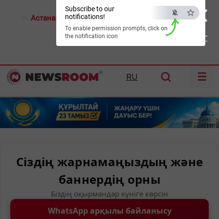
×
Subscribe to our
notifications!
Астана:
17°C
Алматы:
21°C
Шымкент:
24°C
To enable permission prompts, click on
the notification icon
ESC
☰
RU
Сіздің жарнамаңыздың және
баннердің орны
Біздің оқырмандар күніге көрсін
WhatsApp арқылы байланысу