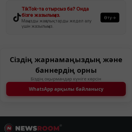
TikTok-та отырсыз ба? Онда
бізге жазылыңыз.
Өту→
Маңызды жаңалықтарды жедел алу
үшін жазылыңыз.
Сіздің жарнамаңыздың және
баннердің орны
Біздің оқырмандар күніге көрсін
WhatsApp арқылы байланысу