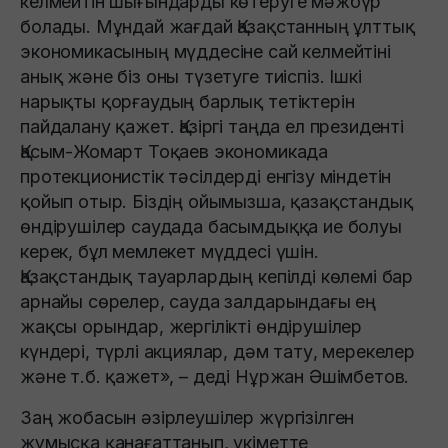
келмейтін шығындарды көтеруге мәжбүр
болады. Мұндай жағдай Қазақстанның ұлттық
экономикасының мүддесіне сай келмейтіні
анық және біз оны түзетуге тиіспіз. Ішкі
нарықты қорғаудың барлық тетіктерін
пайдалану қажет. Қазіргі таңда ел президенті
Қасым-Жомарт Тоқаев экономикада
протекционистік тәсілдерді енгізу міндетін
қойып отыр. Біздің ойымызша, қазақстандық
өндірушілер саудада басымдыққа ие болуы
керек, бұл мемлекет мүддесі үшін.
Қазақстандық тауарлардың кепілді көлемі бар
арнайы сөрелер, сауда залдарындағы ең
жақсы орындар, жергілікті өндірушілер
күндері, түрлі акциялар, дәм тату, мерекелер
және т.б. қажет», – деді Нұржан Әшімбетов.
Заң жобасын әзірлеушілер жүргізілген
жұмысқа қанағаттанып, үкіметте