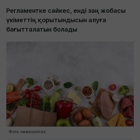
Регламентке сәйкес, енді заң жобасы
үкіметтің қорытындысын алуға
бағытталатын болады
Фото: newsroom.kz