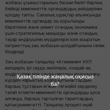
жобасы ұсыныстарының басым бөлігі барлық
бейінді мемлекеттік органдардың өкілдерінен
қолдау тапты. Салалық одақтар альянсында
мемлекеттік органдар оң қорытынды
беретініне және үкімет отандық экономика
үшін стратегиялық маңызды және отандық
тауар өндірушінің мүдделерін іске асыратын
патриоттық заң жобасын қолдайтынына сенім
білдіреді.
Заң жобасын талқылау «Атамекен» ҰКП
өкілдерін, ірі сауда желілерін, сондай-ақ
өндірушілер мен сауда секторы арасындағы
Қазақ тілінде жаңалық оқисыз
күрделі нарықтық өзара қатынастардың
ба?
барлық тұстарын егжей-тегжейлі зерделеу
талап етілетін мемлекеттік органдарды қоса
алғанда, барлық тартылған тараптардың
қатысуымен өтті. Талқылау процесі оңай