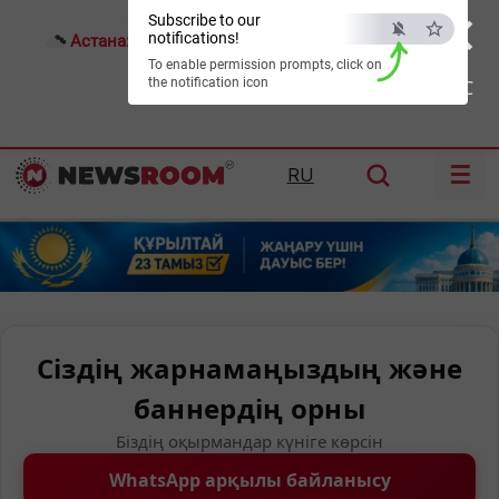
×
Subscribe to our
notifications!
Астана:
20°C
Алматы:
23°C
Шымкент:
29°C
To enable permission prompts, click on
the notification icon
ESC
☰
RU
Сіздің жарнамаңыздың және
баннердің орны
Біздің оқырмандар күніге көрсін
WhatsApp арқылы байланысу