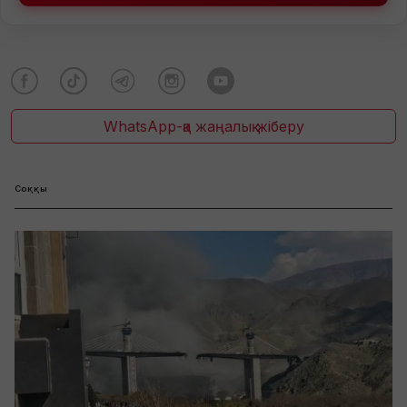
WhatsApp-қа жаңалық жіберу
Соққы