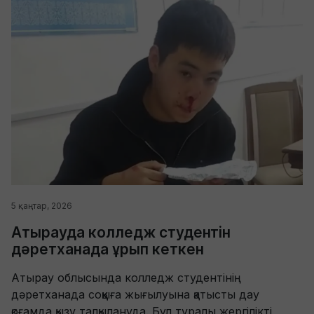
5 қаңтар, 2026
Атырауда колледж студентін
дәретханада ұрып кеткен
Атырау облысында колледж студентінің
дәретханада соққыға жығылуына қатысты дау
қоғамда қызу талқылануда. Бұл туралы жергілікті