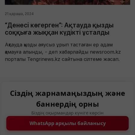
21 қараша, 2024
“Денесі көгерген”: Ақтауда қызды
соққыға жыққан күдікті ұсталды
Ақтауда қызды аяусыз ұрып тастаған ер адам
қамауға алынды, - деп хабарлайды newsroom.kz
порталы Tengrinews.kz сайтына сілтеме жасап.
Сіздің жарнамаңыздың және
баннердің орны
Біздің оқырмандар күніге көрсін
WhatsApp арқылы байланысу