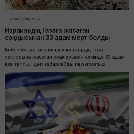
13 желтоқсан, 2024
Израильдің Газаға жасаған
соққысынан 33 адам мерт болды
Бейсенбі күні израильдік күштердің Газа
секторына жасаған соққыларынан кемінде 33 адам
қаза тапты,- деп хабарлайды newsroom.kz