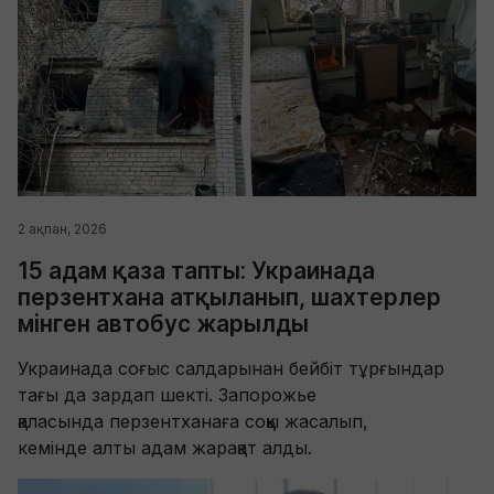
2 ақпан, 2026
15 адам қаза тапты: Украинада
перзентхана атқыланып, шахтерлер
мінген автобус жарылды
Украинада соғыс салдарынан бейбіт тұрғындар
тағы да зардап шекті. Запорожье
қаласында перзентханаға соққы жасалып,
кемінде алты адам жарақат алды.