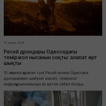
16 ақпан, 2026
Ресей дрондары Одессадағы
теміржол нысанын соқты: алапат өрт
шықты
15 ақпанға қараған түні Ресей әскері Одессаға
дрондармен шабуыл жасап, теміржол
инфрақұрылымында ірі өртке себеп болды.