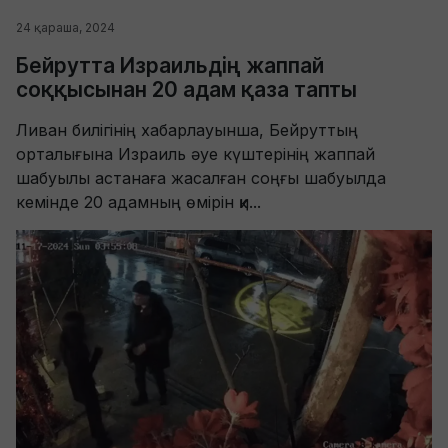
24 қараша, 2024
Бейрутта Израильдің жаппай
соққысынан 20 адам қаза тапты
Ливан билігінің хабарлауынша, Бейруттың
орталығына Израиль әуе күштерінің жаппай
шабуылы астанаға жасалған соңғы шабуылда
кемінде 20 адамның өмірін қи...