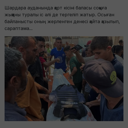
Шардара ауданында қарт кісіні баласы соққыға
жыққаны туралы іс әлі де тергеліп жатыр. Осыған
байланысты оның жерленген денесі қайта қазылып,
сараптама...