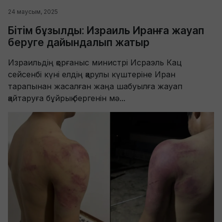
24 маусым, 2025
Бітім бұзылды: Израиль Иранға жауап
беруге дайындалып жатыр
Израильдің қорғаныс министрі Исраэль Кац
сейсенбі күні елдің қарулы күштеріне Иран
тарапынан жасалған жаңа шабуылға жауап
қайтаруға бұйрық бергенін мә...