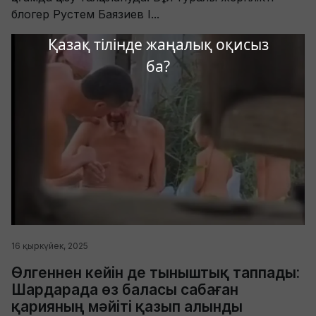
блогер Рустем Баязиев I...
Қазақ тілінде жаңалық оқисыз
ба?
16 қыркүйек, 2025
Өлгеннен кейін де тыныштық таппады:
Шардарада өз баласы сабаған
қарияның мәйіті қазып алынды