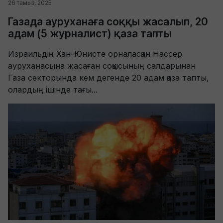
26 тамыз, 2025
Газада ауруханаға соққы жасалып, 20
адам (5 журналист) қаза тапты
Израильдің Хан-Юнисте орналасқан Нассер
ауруханасына жасаған соққысының салдарынан
Газа секторында кем дегенде 20 адам қаза тапты,
олардың ішінде тағы...