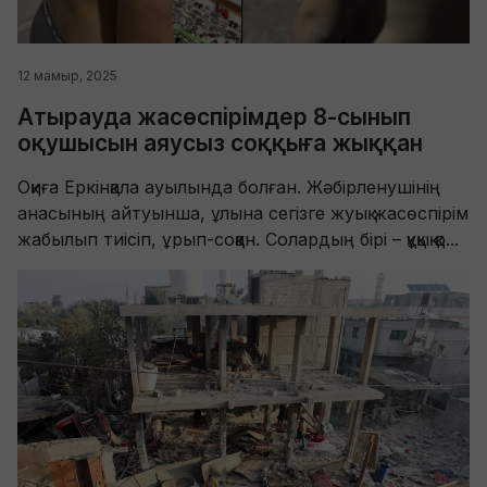
12 мамыр, 2025
Атырауда жасөспірімдер 8-сынып
оқушысын аяусыз соққыға жыққан
Оқиға Еркінқала ауылында болған. Жәбірленушінің
анасының айтуынша, ұлына сегізге жуық жасөспірім
жабылып тиісіп, ұрып-соққан. Солардың бірі – құқық қо...