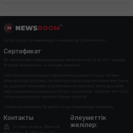
Бүгінгі Қазақстан және әлемдегі жаңалықтар | Newsroom.kz
Сертификат
ҚР Ақпарат және коммуникациялар министрлігінің 25.05.2017 жылдан
№16544 «NewsRoom +» АА Куәлігі берілген.
Сайттағы материалдарды пайдаланғанда міндетті түрде сілтеме
берулеріңізді сұраймыз. Ақпараттық порталдағы авторлық және басқа
да құқықтар толығымен қорғалатынын ескертеміз. Автордың жеке
пікірі редакцияның көзқарасы болып саналмайды. Жарнама мен түрлі
хабарландыруларға жарнама беруші жауапты.
Портал жаңалықтары 18 жастан асқан оқырмандар назарына.
Контакты
Әлеуметтік
желілер:
Астана каласы, Менгілік
Ел кешесі, 8, 17В блок, 204-