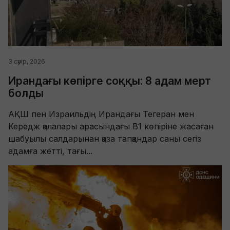
3 сәуір, 2026
Ирандағы көпірге соққы: 8 адам мерт
болды
АҚШ пен Израильдің Ирандағы Тегеран мен
Кередж қалалары арасындағы B1 көпіріне жасаған
шабуылы салдарынан қаза тапқандар саны сегіз
адамға жетті, тағы...