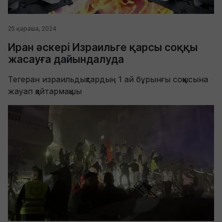
25 қараша, 2024
Иран әскері Израильге қарсы соққы
жасауға дайындалуда
Тегеран израильдықтардың 1 ай бұрынғы соққысына
жауап қайтармақшы