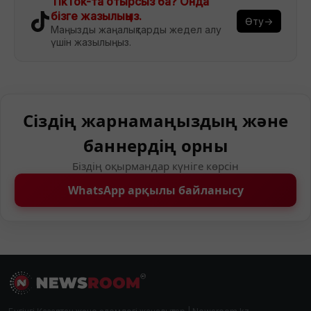
TikTok-та отырсыз ба? Онда
бізге жазылыңыз.
Өту→
Маңызды жаңалықтарды жедел алу
үшін жазылыңыз.
Сіздің жарнамаңыздың және
баннердің орны
Біздің оқырмандар күніге көрсін
WhatsApp арқылы байланысу