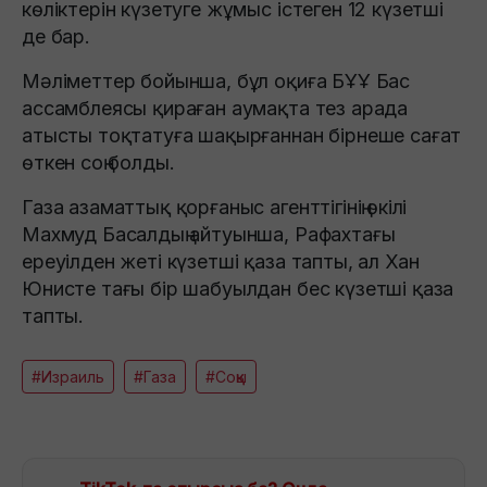
көліктерін күзетуге жұмыс істеген 12 күзетші
де бар.
Мәліметтер бойынша, бұл оқиға БҰҰ Бас
ассамблеясы қираған аумақта тез арада
атысты тоқтатуға шақырғаннан бірнеше сағат
өткен соң болды.
Газа азаматтық қорғаныс агенттігінің өкілі
Махмуд Басалдың айтуынша, Рафахтағы
ереуілден жеті күзетші қаза тапты, ал Хан
Юнисте тағы бір шабуылдан бес күзетші қаза
тапты.
#Израиль
#Газа
#Соққы