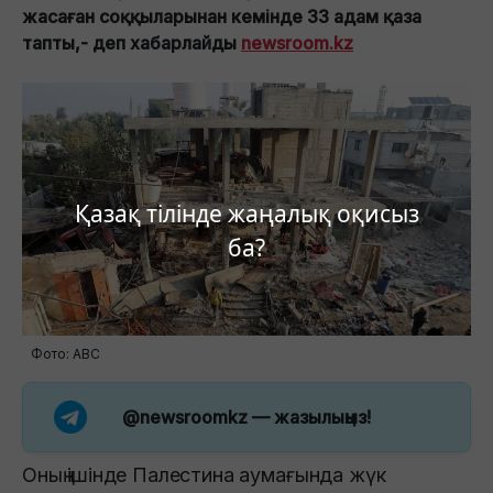
жасаған соққыларынан кемінде 33 адам қаза
тапты,- деп хабарлайды
newsroom.kz
Қазақ тілінде жаңалық оқисыз
ба?
Фото: ABC
@newsroomkz
— жазылыңыз!
Оның ішінде Палестина аумағында жүк