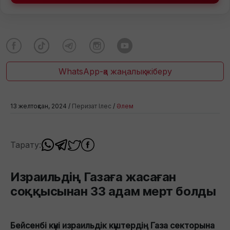
WhatsApp-қа жаңалық жіберу
13 желтоқсан, 2024 /
Перизат Ілес
/
Әлем
Тарату:
Израильдің Газаға жасаған
соққысынан 33 адам мерт болды
Бейсенбі күні израильдік күштердің Газа секторына