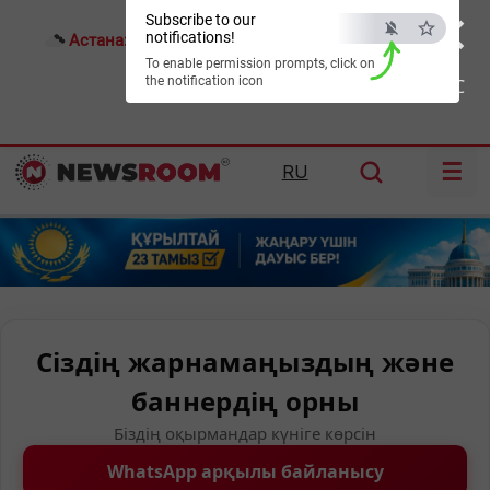
×
Subscribe to our
notifications!
Астана:
25°C
Алматы:
31°C
Шымкент:
36°C
To enable permission prompts, click on
the notification icon
ESC
☰
RU
Сіздің жарнамаңыздың және
баннердің орны
Біздің оқырмандар күніге көрсін
WhatsApp арқылы байланысу