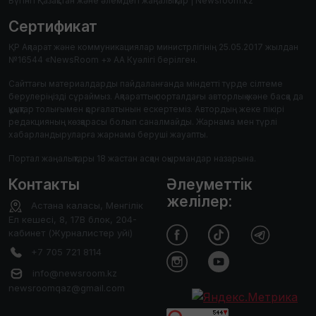
Бүгінгі Қазақстан және әлемдегі жаңалықтар | Newsroom.kz
Сертификат
ҚР Ақпарат және коммуникациялар министрлігінің 25.05.2017 жылдан
№16544 «NewsRoom +» АА Куәлігі берілген.
Сайттағы материалдарды пайдаланғанда міндетті түрде сілтеме
берулеріңізді сұраймыз. Ақпараттық порталдағы авторлық және басқа да
құқықтар толығымен қорғалатынын ескертеміз. Автордың жеке пікірі
редакцияның көзқарасы болып саналмайды. Жарнама мен түрлі
хабарландыруларға жарнама беруші жауапты.
Портал жаңалықтары 18 жастан асқан оқырмандар назарына.
Контакты
Әлеуметтік
желілер:
Астана каласы, Менгілік
Ел кешесі, 8, 17В блок, 204-
кабинет (Журналистер уйі)
+7 705 721 8114
info@newsroom.kz
newsroomqaz@gmail.com