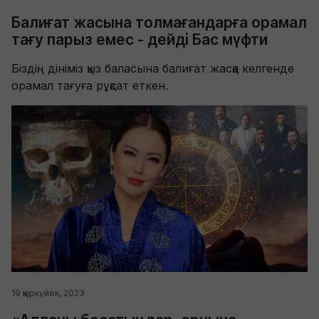
Балиғат жасына толмағандарға орамал
тағу парыз емес - дейді Бас мүфти
Біздің дініміз қыз баласына балиғат жасқа келгенде
орамал тағуға рұқсат еткен.
19 қыркүйек, 2023