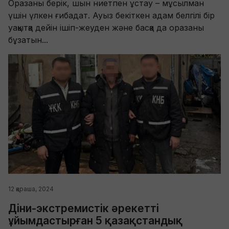
Оразаны берік, шын ниетпен ұстау – мұсылман
үшін үлкен ғибадат. Ауыз бекіткен адам белгілі бір
уақытқа дейін ішіп-жеуден және басқа да оразаны
бұзатын...
12 қараша, 2024
Діни-экстремистік әрекетті
ұйымдастырған 5 қазақстандық