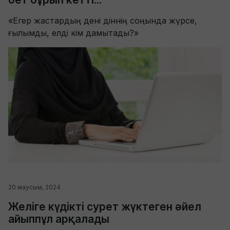
«Егер жастардың дені діннің соңында жүрсе,
ғылымды, елді кім дамытады?»
20 маусым, 2024
Желіге күдікті сурет жүктеген әйел
айыппұл арқалады