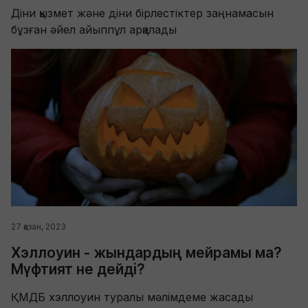
Діни қызмет және діни бірлестіктер заңнамасын
бұзған әйел айыппұл арқалады
27 қазан, 2023
Хэллоуин - жындардың мейрамы ма?
Мүфтият не дейді?
ҚМДБ хэллоуин туралы мәлімдеме жасады