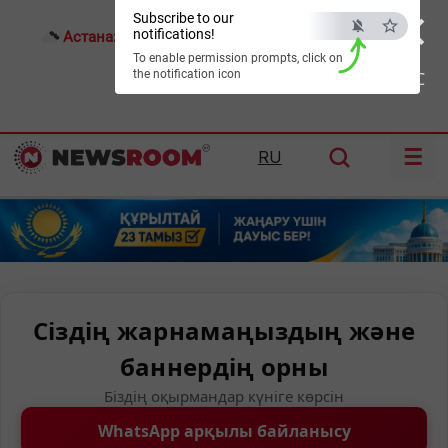
×
Subscribe to our
notifications!
Астана:
26°C
Алматы:
30°C
Шымкент:
36°C
To enable permission prompts, click on
the notification icon
ESC
☰
RU
Сіздің жарнамаңыздың және
баннердің орны
Біздің оқырмандар күніге көрсін
WhatsApp арқылы байланысу