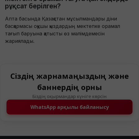
рұқсат берілген?
Апта басында Қазақстан мұсылмандары діни
басқармасы оқушы қыздардың мектепке орамал
тағып баруына қатысты өз мәлімдемесін
жариялады.
Сіздің жарнамаңыздың және
баннердің орны
Біздің оқырмандар күніге көрсін
WhatsApp арқылы байланысу