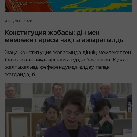
4 наурыз, 2026
Конституция жобасы: дін мен
мемлекет арасы нақты ажыратылды
Жаңа Конституция жобасында діннің мемлекеттен
бөлек екені айқын әрі нақты түрде бекітілген. Құжат
жалпыхалықтық референдумда қолдау тапқан
жағдайда, б...