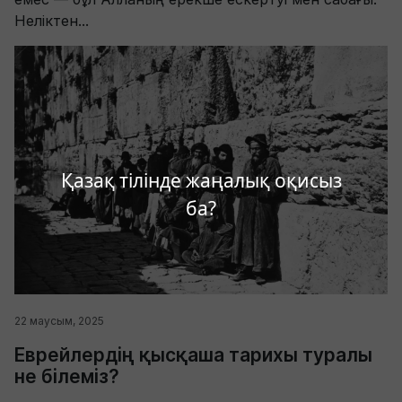
Неліктен...
Қазақ тілінде жаңалық оқисыз
ба?
22 маусым, 2025
Еврейлердің қысқаша тарихы туралы
не білеміз?