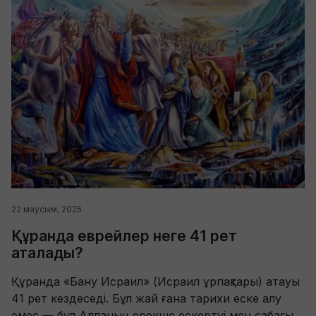
22 маусым, 2025
Құранда еврейлер неге 41 рет
аталады?
Құранда «Бану Исраил» (Исраил ұрпақтары) атауы
41 рет кездеседі. Бұл жай ғана тарихи еске алу
емес — бұл Алланың ерекше ескертуі мен сабағы.