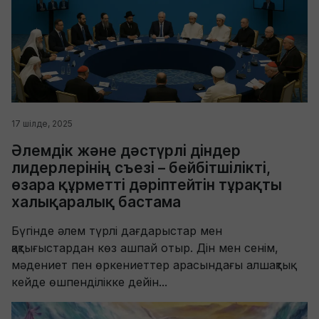
17 шілде, 2025
Әлемдік және дәстүрлі діндер
лидерлерінің съезі – бейбітшілікті,
өзара құрметті дәріптейтін тұрақты
халықаралық бастама
Бүгінде әлем түрлі дағдарыстар мен
қақтығыстардан көз ашпай отыр. Дін мен сенім,
мәдениет пен өркениеттер арасындағы алшақтық
кейде өшпенділікке дейін...