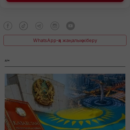
WhatsApp-қа жаңалық жіберу
дін