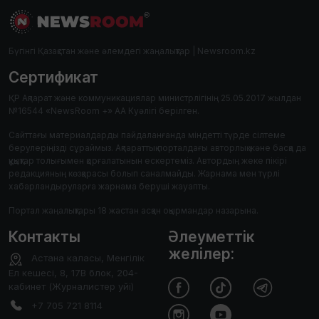
Бүгінгі Қазақстан және әлемдегі жаңалықтар | Newsroom.kz
Сертификат
ҚР Ақпарат және коммуникациялар министрлігінің 25.05.2017 жылдан
№16544 «NewsRoom +» АА Куәлігі берілген.
Сайттағы материалдарды пайдаланғанда міндетті түрде сілтеме
берулеріңізді сұраймыз. Ақпараттық порталдағы авторлық және басқа да
құқықтар толығымен қорғалатынын ескертеміз. Автордың жеке пікірі
редакцияның көзқарасы болып саналмайды. Жарнама мен түрлі
хабарландыруларға жарнама беруші жауапты.
Портал жаңалықтары 18 жастан асқан оқырмандар назарына.
Контакты
Әлеуметтік
желілер:
Астана каласы, Менгілік
Ел кешесі, 8, 17В блок, 204-
кабинет (Журналистер уйі)
+7 705 721 8114