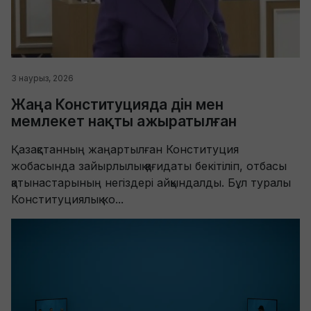
3 наурыз, 2026
Жаңа Конституцияда дін мен
мемлекет нақты ажыратылған
Қазақстанның жаңартылған Конституция
жобасында зайырлылық қағидаты бекітіліп, отбасы
қатынастарының негіздері айқындалды. Бұл туралы
Конституциялық ко...