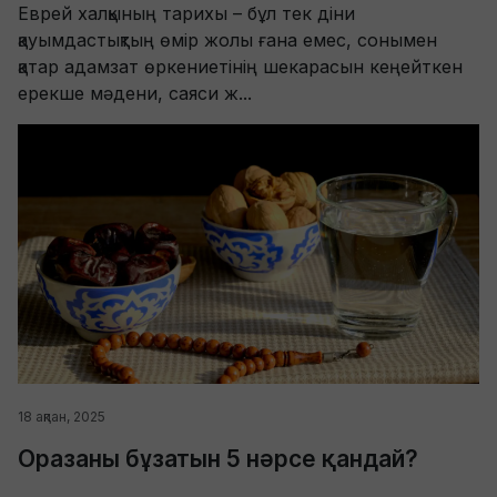
Еврей халқының тарихы – бұл тек діни
қауымдастықтың өмір жолы ғана емес, сонымен
қатар адамзат өркениетінің шекарасын кеңейткен
ерекше мәдени, саяси ж...
18 ақпан, 2025
Оразаны бұзатын 5 нәрсе қандай?