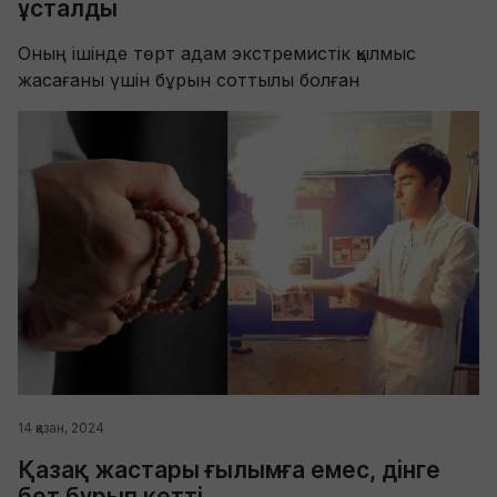
ұсталды
Оның ішінде төрт адам экстремистік қылмыс
жасағаны үшін бұрын соттылы болған
14 қазан, 2024
Қазақ жастары ғылымға емес, дінге
бет бұрып кетті...