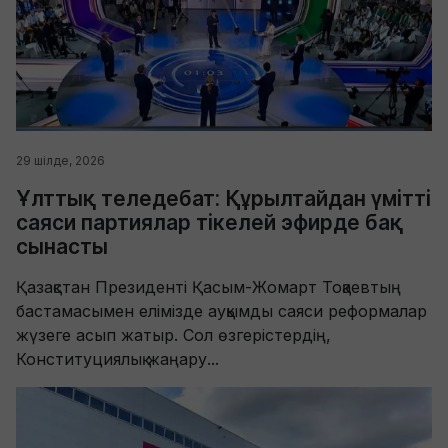
29 шілде, 2026
Ұлттық теледебат: Құрылтайдан үмітті
саяси партиялар тікелей эфирде бақ
сынасты
Қазақстан Президенті Қасым-Жомарт Тоқаевтың
бастамасымен елімізде ауқымды саяси реформалар
жүзеге асып жатыр. Сол өзгерістердің,
Конституциялық жаңару...