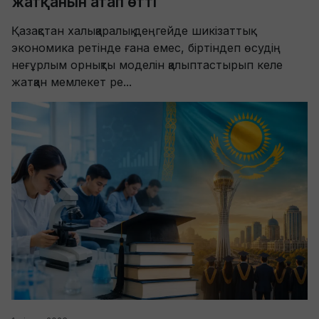
жатқанын атап өтті
Қазақстан халықаралық деңгейде шикізаттық
экономика ретінде ғана емес, біртіндеп өсудің
неғұрлым орнықты моделін қалыптастырып келе
жатқан мемлекет ре...