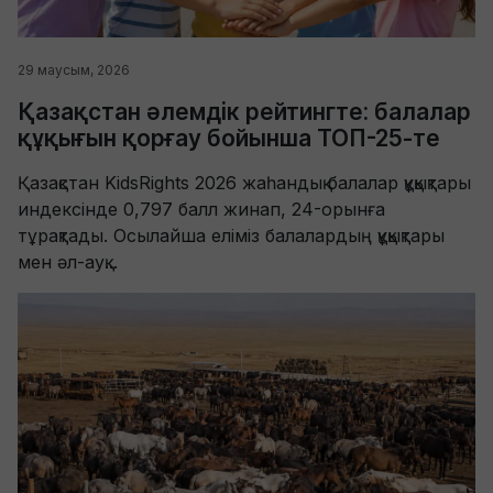
29 маусым, 2026
Қазақстан әлемдік рейтингте: балалар
құқығын қорғау бойынша ТОП-25-те
Қазақстан KidsRights 2026 жаһандық балалар құқықтары
индексінде 0,797 балл жинап, 24-орынға
тұрақтады. Осылайша еліміз балалардың құқықтары
мен әл-ауқ...