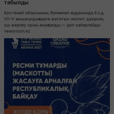
табылды
Қостанай облысының Әулиекөл ауданында б.з.д.
VII–V мыңжылдықтарға жататын неолит дәуірінің
үш жерлеу орны анықталды,— деп хабарлайды
newsroom.kz