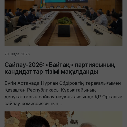
20 шілде, 2026
Сайлау-2026: «Байтақ» партиясының
кандидаттар тізімі мақұлданды
Бүгін Астанада Нұрлан Әбдіровтің төрағалығымен
Қазақстан Республикасы Құрылтайының
депутаттарын сайлау науқаны аясында ҚР Орталық
сайлау комиссиясының...