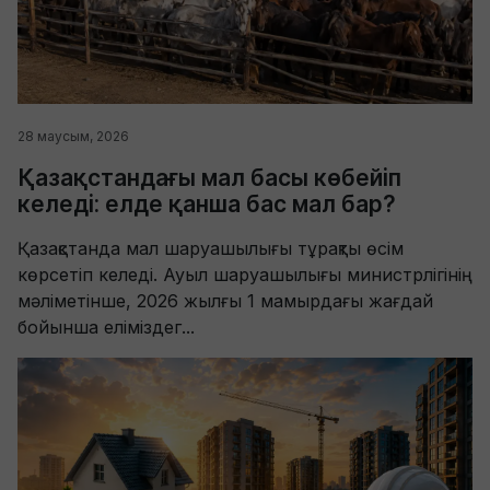
28 маусым, 2026
Қазақстандағы мал басы көбейіп
келеді: елде қанша бас мал бар?
Қазақстанда мал шаруашылығы тұрақты өсім
көрсетіп келеді. Ауыл шаруашылығы министрлігінің
мәліметінше, 2026 жылғы 1 мамырдағы жағдай
бойынша еліміздег...