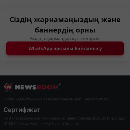
Сіздің жарнамаңыздың және
баннердің орны
Біздің оқырмандар күніге көрсін
WhatsApp арқылы байланысу
Бүгінгі Қазақстан және әлемдегі жаңалықтар | Newsroom.kz
Сертификат
ҚР Ақпарат және коммуникациялар министрлігінің 25.05.2017 жылдан
№16544 «NewsRoom +» АА Куәлігі берілген.