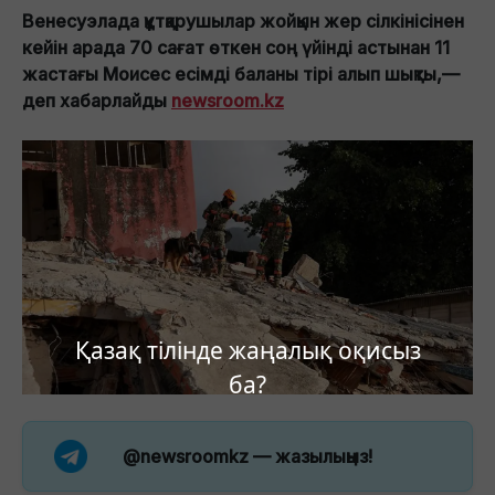
Венесуэлада құтқарушылар жойқын жер сілкінісінен
кейін арада 70 сағат өткен соң үйінді астынан 11
жастағы Моисес есімді баланы тірі алып шықты,—
деп хабарлайды
newsroom.kz
Қазақ тілінде жаңалық оқисыз
ба?
@newsroomkz
— жазылыңыз!