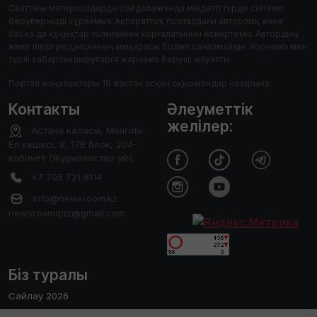
Сайттағы материалдарды пайдаланғанда міндетті түрде сілтеме
берулеріңізді сұраймыз. Ақпараттық порталдағы авторлық және
басқа да құқықтар толығымен қорғалатынын ескертеміз. Автордың
жеке пікірі редакцияның көзқарасы болып саналмайды. Жарнама мен
түрлі хабарландыруларға жарнама беруші жауапты.
Портал жаңалықтары 18 жастан асқан оқырмандар назарына.
Контакты
Әлеуметтік
желілер:
Астана каласы, Менгілік
Ел кешесі, 8, 17В блок, 204-
кабинет (Журналистер уйі)
+7 705 721 8114
info@newsroom.kz
newsroomqaz@gmail.com
Біз туралы
Сайлау 2026
Редакция