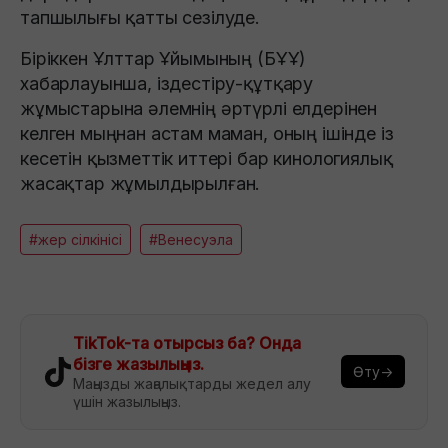
тапшылығы қатты сезілуде.
Біріккен Ұлттар Ұйымының (БҰҰ)
хабарлауынша, іздестіру-құтқару
жұмыстарына әлемнің әртүрлі елдерінен
келген мыңнан астам маман, оның ішінде із
кесетін қызметтік иттері бар кинологиялық
жасақтар жұмылдырылған.
#жер сілкінісі
#Венесуэла
TikTok-та отырсыз ба? Онда
бізге жазылыңыз.
Өту→
Маңызды жаңалықтарды жедел алу
үшін жазылыңыз.