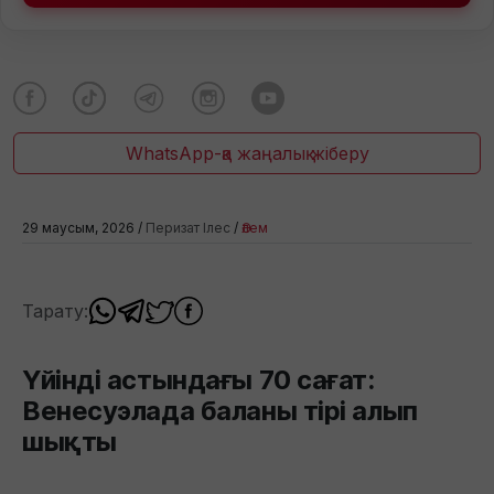
WhatsApp-қа жаңалық жіберу
29 маусым, 2026 /
Перизат Ілес
/
Әлем
Тарату:
Үйінді астындағы 70 сағат:
Венесуэлада баланы тірі алып
шықты