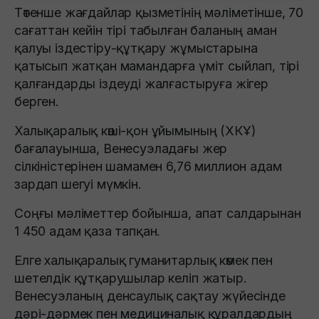
Төтенше жағдайлар қызметінің мәліметінше, 70
сағаттан кейін тірі табылған баланың аман
қалуы іздестіру-құтқару жұмыстарына
қатысып жатқан мамандарға үміт сыйлап, тірі
қалғандарды іздеуді жалғастыруға жігер
берген.
Халықаралық көші-қон ұйымының (ХКҰ)
бағалауынша, Венесуэладағы жер
сілкіністерінен шамамен 6,76 миллион адам
зардап шегуі мүмкін.
Соңғы мәліметтер бойынша, апат салдарынан
1 450 адам қаза тапқан.
Елге халықаралық гуманитарлық көмек пен
шетелдік құтқарушылар келіп жатыр.
Венесуэланың денсаулық сақтау жүйесінде
дәрі-дәрмек пен медициналық құралдардың