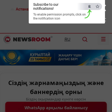
×
Subscribe to our
notifications!
Астана:
19°C
Алматы:
23°C
Шымкент:
29°C
To enable permission prompts, click on
the notification icon
ESC
☰
RU
Сіздің жарнамаңыздың және
баннердің орны
Біздің оқырмандар күніге көрсін
WhatsApp арқылы байланысу