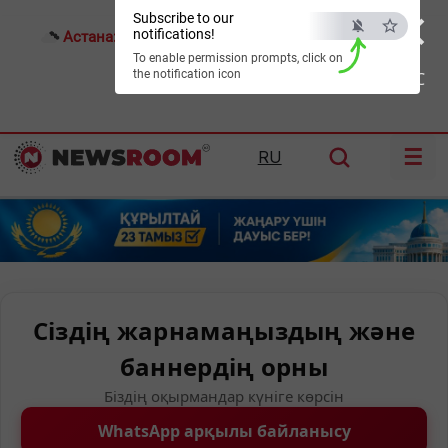
×
Subscribe to our
notifications!
Астана:
25°C
Алматы:
31°C
Шымкент:
36°C
To enable permission prompts, click on
the notification icon
ESC
☰
RU
Сіздің жарнамаңыздың және
баннердің орны
Біздің оқырмандар күніге көрсін
WhatsApp арқылы байланысу