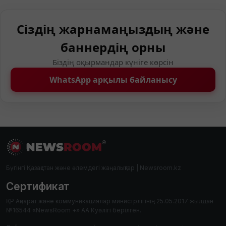
Сіздің жарнамаңыздың және
баннердің орны
Біздің оқырмандар күніге көрсін
WhatsApp арқылы байланысу
Бүгінгі Қазақстан және әлемдегі жаңалықтар | Newsroom.kz
Сертификат
ҚР Ақпарат және коммуникациялар министрлігінің 25.05.2017 жылдан
№16544 «NewsRoom +» АА Куәлігі берілген.