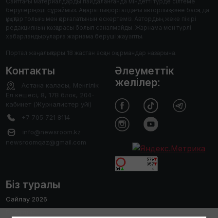
Сайттағы материалдарды пайдаланғанда міндетті түрде сілтеме
берулеріңізді сұраймыз. Ақпараттық порталдағы авторлық және басқа да
құқықтар толығымен қорғалатынын ескертеміз. Автордың жеке пікірі
редакцияның көзқарасы болып саналмайды. Жарнама мен түрлі
хабарландыруларға жарнама беруші жауапты.
Портал жаңалықтары 18 жастан асқан оқырмандар назарына.
Контакты
Әлеуметтік
желілер:
Астана каласы, Менгілік
Ел кешесі, 8, 17В блок, 204-
кабинет (Журналистер уйі)
+7 705 721 8114
info@newsroom.kz
newsroomqaz@gmail.com
Біз туралы
Сайлау 2026
Редакция