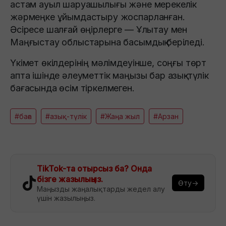
астам ауыл шаруашылығы және мерекелік
жәрмеңке ұйымдастыру жоспарланған.
Әсіресе шалғай өңірлерге — Ұлытау мен
Маңғыстау облыстарына басымдық беріледі.
Үкімет өкілдерінің мәлімдеуінше, соңғы төрт
апта ішінде әлеуметтік маңызы бар азық-түлік
бағасында өсім тіркелмеген.
#баға
#азық-түлік
#Жаңа жыл
#Арзан
TikTok-та отырсыз ба? Онда
бізге жазылыңыз.
Өту→
Маңызды жаңалықтарды жедел алу
үшін жазылыңыз.