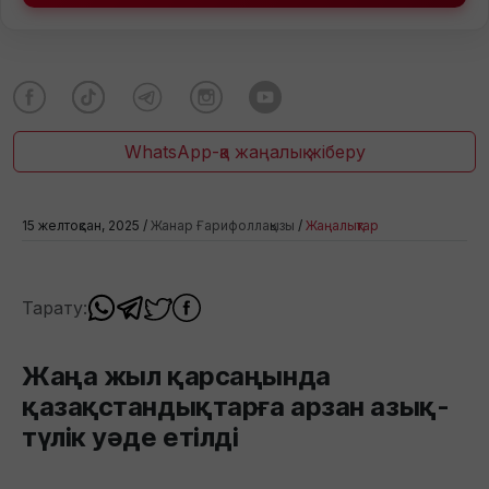
WhatsApp-қа жаңалық жіберу
15 желтоқсан, 2025 /
Жанар Ғарифоллақызы
/
Жаңалықтар
Тарату:
Жаңа жыл қарсаңында
қазақстандықтарға арзан азық-
түлік уәде етілді