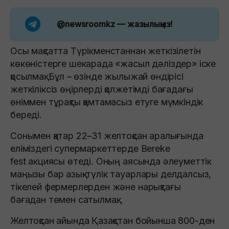
@newsroomkz
— жазылыңыз!
Осы мақсатта Түрікменстаннан жеткізілетін
көкөністерге шекарада «жасыл дәліздер» іске
қосылмақ. Бұл – өзінде жылыжай өндірісі
жеткіліксіз өңірлерді қолжетімді бағадағы
өніммен тұрақты қамтамасыз етуге мүмкіндік
береді.
Сонымен қатар 22–31 желтоқсан аралығында
еліміздегі супермаркеттерде Bereke
fest акциясы өтеді. Оның аясында әлеуметтік
маңызы бар азық-түлік тауарлары делдалсыз,
тікелей фермерлерден және нарықтағы
бағадан төмен сатылмақ.
Желтоқсан айында Қазақстан бойынша 800-ден