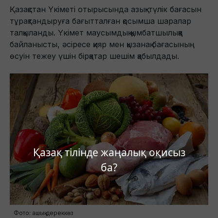
Қазақстан Үкіметі отырысында азық-түлік бағасын
тұрақтандыруға бағытталған қосымша шаралар
талқыланды. Үкімет маусымдық қымбатшылыққа
байланысты, әсіресе қияр мен қызанақ бағасының
өсуін тежеу үшін бірқатар шешім қабылдады.
Қазақ тілінде жаңалық оқисыз
ба?
Фото: ашық дереккөз