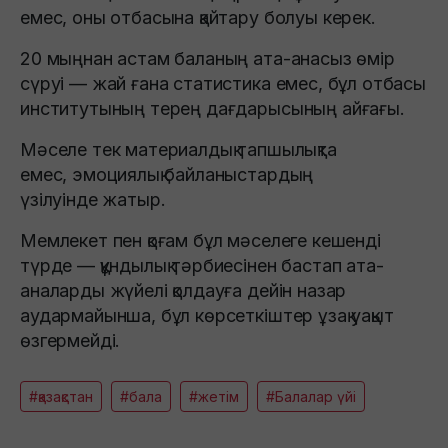
емес, оны отбасына қайтару болуы керек.
20 мыңнан астам баланың ата-анасыз өмір
сүруі — жай ғана статистика емес, бұл отбасы
институтының терең дағдарысының айғағы.
Мәселе тек материалдық тапшылықта
емес, эмоциялық байланыстардың
үзілуінде жатыр.
Мемлекет пен қоғам бұл мәселеге кешенді
түрде — құндылық тәрбиесінен бастап ата-
аналарды жүйелі қолдауға дейін назар
аудармайынша, бұл көрсеткіштер ұзақ уақыт
өзгермейді.
#қазақстан
#бала
#жетім
#Балалар үйі