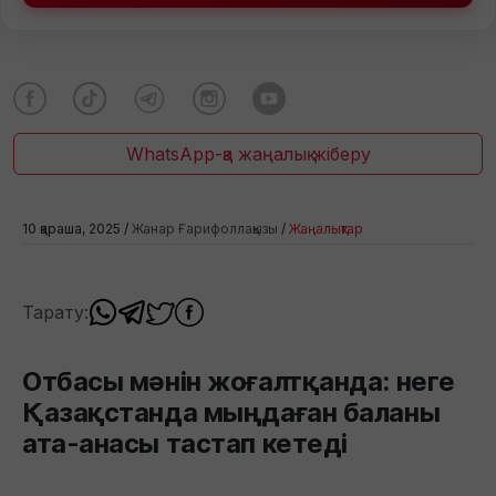
WhatsApp-қа жаңалық жіберу
10 қараша, 2025 /
Жанар Ғарифоллақызы
/
Жаңалықтар
Тарату:
Отбасы мәнін жоғалтқанда: неге
Қазақстанда мыңдаған баланы
ата-анасы тастап кетеді