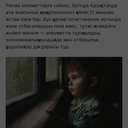
Ресми мәліметтерге сәйкес, бүгінде Қазақстанда
ата-анасының қамқорлығынсыз қалған 21 мыңнан
астам бала бар. Бұл құрғақ статистиканың артында
жеке отбасылардың ғана емес, тұтас қоғамдағы
жүйелі мәселе — әлеуметтік тұрақсыздық,
экономикалық қиындықтар мен отбасылық
құндылықтар дағдарысы тұр.