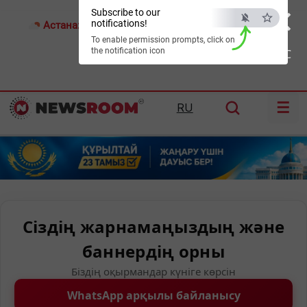
×
Subscribe to our
notifications!
Астана:
26°C
Алматы:
35°C
Шымкент:
39°C
To enable permission prompts, click on
the notification icon
ESC
☰
RU
Сіздің жарнамаңыздың және
баннердің орны
Біздің оқырмандар күніге көрсін
WhatsApp арқылы байланысу