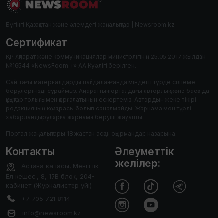
Бүгінгі Қазақстан және әлемдегі жаңалықтар | Newsroom.kz
Сертификат
ҚР Ақпарат және коммуникациялар министрлігінің 25.05.2017 жылдан
№16544 «NewsRoom +» АА Куәлігі берілген.
Сайттағы материалдарды пайдаланғанда міндетті түрде сілтеме
берулеріңізді сұраймыз. Ақпараттық порталдағы авторлық және басқа да
құқықтар толығымен қорғалатынын ескертеміз. Автордың жеке пікірі
редакцияның көзқарасы болып саналмайды. Жарнама мен түрлі
хабарландыруларға жарнама беруші жауапты.
Портал жаңалықтары 18 жастан асқан оқырмандар назарына.
Контакты
Әлеуметтік
желілер:
Астана каласы, Менгілік
Ел кешесі, 8, 17В блок, 204-
кабинет (Журналистер уйі)
+7 705 721 8114
info@newsroom.kz