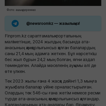
Фото: ашық дереккөз
@newsroomkz
— жазылыңыз!
Finprom.kz сараптамалық порталының
мәліметінше, 2024 жылдың басында ата-
анасының қамқорлығынсыз қалған балалардың
саны 21,4 мың адамға жеткен. Бұл көрсеткіш
бес жыл бұрын 24,2 мың болған, яғни аздап
төмендеген. Алайда мәселенің ауқымы әлі де
өте үлкен.
Тек 2023 жылы ғана 4 жасқа дейінгі 1,3 мыңға
жуық бала балалар үйіне орналастырылған.
Олардың тек 546-сы ғана жетім немесе ресми
түрде ата-анасының қамқорлығынсыз қалғандар.
Қалғандарының ата-аналары бар, бірақ ауру,