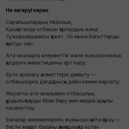
Не өзгеруі керек
Сарапшылардың пікірінше,
Қазақстанда отбасын қорғаудың жаңа
тұжырымдамасы қажет. Ол мына бағыттарды
қамтуы тиіс:
Ата-аналарға әлеуметтік және психологиялық
қолдауға инвестицияны арттыру;
Ерте араласу қызметтерін дамыту —
отбасыларға дағдарысқа дейін көмек көрсету;
Жауапты ата-аналық пен отбасылық
құндылықтарды білім беру мен медиа арқылы
насихаттау;
Балалар мекемелерінің жұмысын қайта қарау —
басты мақсат баланы қамқорлықта ұстау