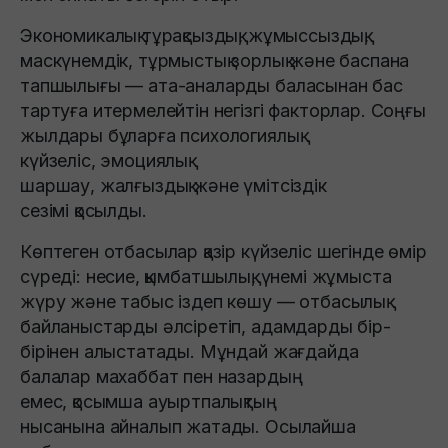
Экономикалық тұрақсыздық, жұмыссыздық,
маскүнемдік, тұрмыстық зорлық және баспана
тапшылығы — ата-аналарды баласынан бас
тартуға итермелейтін негізгі факторлар. Соңғы
жылдары бұларға психологиялық
күйзеліс, эмоциялық
шаршау, жалғыздық және үмітсіздік
сезімі қосылды.
Көптеген отбасылар қазір күйзеліс шегінде өмір
сүреді: несие, қымбатшылық, үнемі жұмыста
жүру және табыс іздеп көшу — отбасылық
байланыстарды әлсіретіп, адамдарды бір-
бірінен алыстатады. Мұндай жағдайда
балалар махаббат пен назардың
емес, қосымша ауыртпалықтың
нысанына айналып жатады. Осылайша