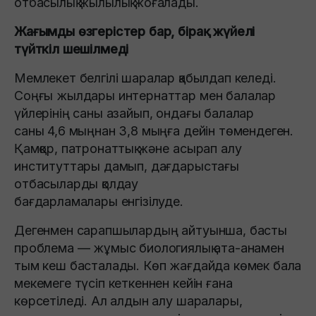
отбасылық жылылық жоғалады.
Жағымды өзгерістер бар, бірақ жүйелі
түйткіл шешілмеді
Мемлекет белгілі шаралар қабылдап келеді.
Соңғы жылдары интернаттар мен балалар
үйлерінің саны азайып, ондағы балалар
саны 4,6 мыңнан 3,8 мыңға дейін төмендеген.
Қамқор, патронаттық және асырап алу
институттары дамып, дағдарыстағы
отбасыларды қолдау
бағдарламалары енгізілуде.
Дегенмен сарапшылардың айтуынша, басты
проблема — жұмыс биологиялық ата-анамен
тым кеш басталады. Көп жағдайда көмек бала
мекемеге түсіп кеткеннен кейін ғана
көрсетіледі. Ал алдын алу шаралары,