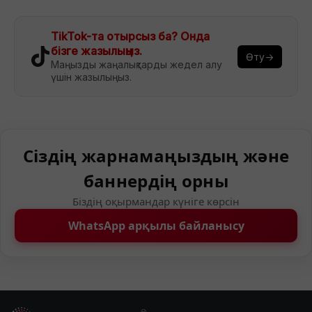
TikTok-та отырсыз ба? Онда
бізге жазылыңыз.
Өту→
Маңызды жаңалықтарды жедел алу
үшін жазылыңыз.
Сіздің жарнамаңыздың және
баннердің орны
Біздің оқырмандар күніге көрсін
WhatsApp арқылы байланысу