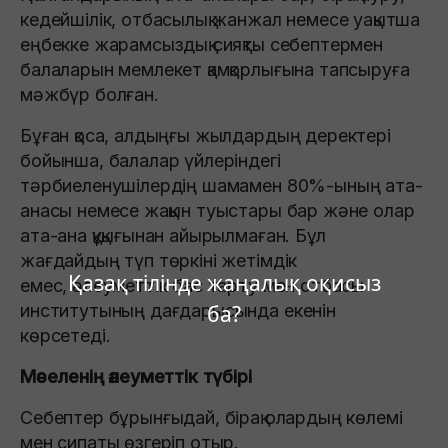
кедейшілік, отбасылық жанжал немесе уақытша
еңбекке жарамсыздық сияқты себептермен
балаларын мемлекет қамқорлығына тапсыруға
мәжбүр болған.
Бұған қоса, алдыңғы жылдардың деректері
бойынша, балалар үйлеріндегі
тәрбиеленушілердің шамамен 80%-ының ата-
анасы немесе жақын туыстары бар және олар
ата-ана құқығынан айырылмаған. Бұл
жағдайдың түп төркіні жетімдік
Қазақ тілінде жаңалық оқисыз
емес, әлеуметтік бас тарту мен отбасы
институтының дағдарысында екенін
ба?
көрсетеді.
Мәселенің әлеуметтік түбірі
Себептер бұрынғыдай, бірақ олардың көлемі
мен сипаты өзгеріп отыр.